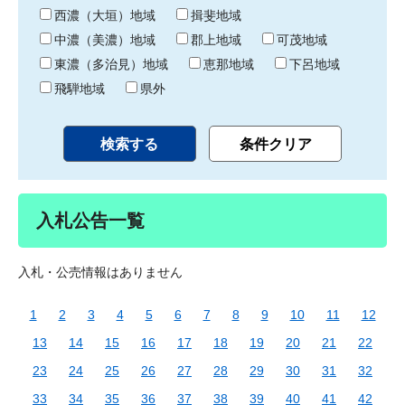
り
西濃（大垣）地域
揖斐地域
中濃（美濃）地域
郡上地域
可茂地域
東濃（多治見）地域
恵那地域
下呂地域
飛騨地域
県外
入札公告一覧
入札・公売情報はありません
1
2
3
4
5
6
7
8
9
10
11
12
13
14
15
16
17
18
19
20
21
22
23
24
25
26
27
28
29
30
31
32
33
34
35
36
37
38
39
40
41
42