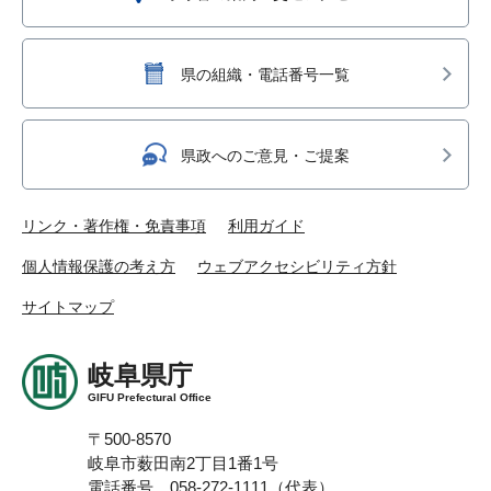
県の組織・電話番号一覧
県政へのご意見・ご提案
リンク・著作権・免責事項
利用ガイド
個人情報保護の考え方
ウェブアクセシビリティ方針
サイトマップ
岐阜県庁
GIFU Prefectural Office
〒500-8570
岐阜市薮田南2丁目1番1号
電話番号 058-272-1111（代表）