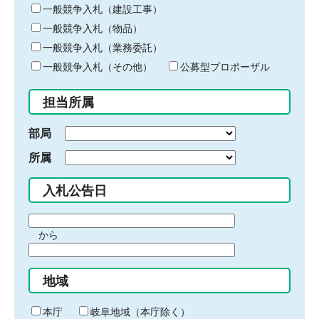
キ
一般競争入札（建設工事）
ー
一般競争入札（物品）
ワ
一般競争入札（業務委託）
ー
ド
一般競争入札（その他）
公募型プロポーザル
を
入
担当所属
力
部局
所属
入札公告日
期
から
間
期
の
間
始
地域
の
ま
終
り
わ
本庁
岐阜地域（本庁除く）