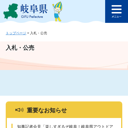
ペ
メ
このページの本文へ
ー
ニ
メ
ジ
ュ
ニ
の
ー
ュ
先
を
ー
頭
飛
トップページ
>
入札・公売
で
ば
す
し
入札・公売
。
て
本
文
へ
重要なお知らせ
知事記者会見「楽しすぎるぞ岐阜！岐阜県アウトドア