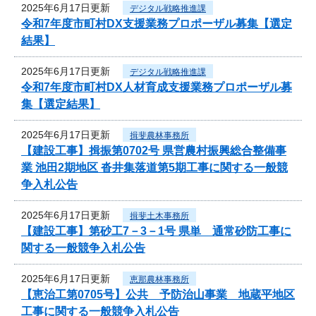
2025年6月17日更新
デジタル戦略推進課
令和7年度市町村DX支援業務プロポーザル募集【選定
結果】
2025年6月17日更新
デジタル戦略推進課
令和7年度市町村DX人材育成支援業務プロポーザル募
集【選定結果】
2025年6月17日更新
揖斐農林事務所
【建設工事】揖振第0702号 県営農村振興総合整備事
業 池田2期地区 沓井集落道第5期工事に関する一般競
争入札公告
2025年6月17日更新
揖斐土木事務所
【建設工事】第砂工7－3－1号 県単 通常砂防工事に
関する一般競争入札公告
2025年6月17日更新
恵那農林事務所
【恵治工第0705号】公共 予防治山事業 地蔵平地区
工事に関する一般競争入札公告