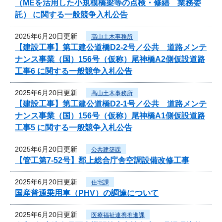
（MEを活用した小規模橋梁等の点検・修繕 業務委
託） に関する一般競争入札公告
2025年6月20日更新
高山土木事務所
【建設工事】第工建公道橋D2-2号／公共 道路メンテ
ナンス事業（国）156号（仮称）尾神橋A2側仮設道路
工事6 に関する一般競争入札公告
2025年6月20日更新
高山土木事務所
【建設工事】第工建公道橋D2-1号／公共 道路メンテ
ナンス事業（国）156号（仮称）尾神橋A1側仮設道路
工事5 に関する一般競争入札公告
2025年6月20日更新
公共建築課
【管工第7-52号】郡上総合庁舎空調設備改修工事
2025年6月20日更新
住宅課
国産普通乗用車（PHV）の調達について
2025年6月20日更新
医療福祉連携推進課