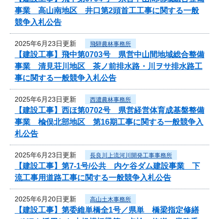
事業 高山南地区 井口第2頭首工工事に関する一般
競争入札公告
2025年6月23日更新
飛騨農林事務所
【建設工事】飛中第0703号 県営中山間地域総合整備
事業 清見荘川地区 茶ノ前排水路・川ヲサ排水路工
事に関する一般競争入札公告
2025年6月23日更新
西濃農林事務所
【建設工事】西ほ第0702号 県営経営体育成基盤整備
事業 楡俣北部地区 第16期工事に関する一般競争入
札公告
2025年6月23日更新
長良川上流河川開発工事事務所
【建設工事】第7-1号/公共 内ケ谷ダム建設事業 下
流工事用道路工事に関する一般競争入札公告
2025年6月20日更新
高山土木事務所
【建設工事】第委維単橋全1号／県単 橋梁指定修繕