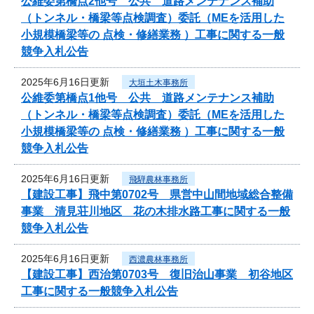
公維委第橋点2他号 公共 道路メンテナンス補助
（トンネル・橋梁等点検調査）委託（MEを活用した
小規模橋梁等の 点検・修繕業務 ）工事に関する一般
競争入札公告
2025年6月16日更新
大垣土木事務所
公維委第橋点1他号 公共 道路メンテナンス補助
（トンネル・橋梁等点検調査）委託（MEを活用した
小規模橋梁等の 点検・修繕業務 ）工事に関する一般
競争入札公告
2025年6月16日更新
飛騨農林事務所
【建設工事】飛中第0702号 県営中山間地域総合整備
事業 清見荘川地区 花の木排水路工事に関する一般
競争入札公告
2025年6月16日更新
西濃農林事務所
【建設工事】西治第0703号 復旧治山事業 初谷地区
工事に関する一般競争入札公告