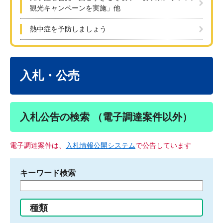
観光キャンペーンを実施」他
熱中症を予防しましょう
本
文
入札・公売
入札公告の検索 （電子調達案件以外）
電子調達案件は、
入札情報公開システム
で公告しています
キーワード検索
検
索
す
種類
る