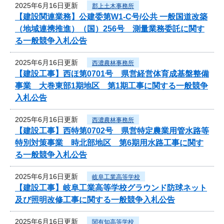
2025年6月16日更新
郡上土木事務所
【建設関連業務】公建委第W1-C号/公共 一般国道改築
（地域連携推進）（国）256号 測量業務委託に関す
る一般競争入札公告
2025年6月16日更新
西濃農林事務所
【建設工事】西ほ第0701号 県営経営体育成基盤整備
事業 大巻東部1期地区 第1期工事に関する一般競争
入札公告
2025年6月16日更新
西濃農林事務所
【建設工事】西特第0702号 県営特定農業用管水路等
特別対策事業 時北部地区 第6期用水路工事に関す
る一般競争入札公告
2025年6月16日更新
岐阜工業高等学校
【建設工事】岐阜工業高等学校グラウンド防球ネット
及び照明改修工事に関する一般競争入札公告
2025年6月16日更新
関有知高等学校