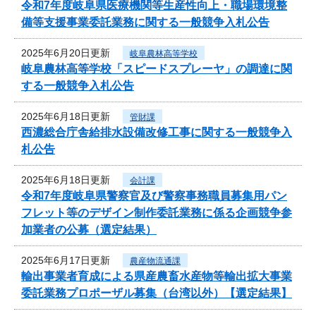
令和7年度岐阜県医療機関等生産性向上・職場環境整
備等支援事業委託業務に関する一般競争入札公告
2025年6月20日更新
岐阜農林高等学校
岐阜農林高等学校「スピードスプレーヤ」の調達に関
する一般競争入札公告
2025年6月18日更新
管財課
西濃総合庁舎給排水設備改修工事に関する一般競争入
札公告
2025年6月18日更新
会計課
令和7年度岐阜県警察官及び警察事務職員募集用パン
フレット等のデザイン制作委託業務に係る企画競争参
加業者の公募（選定結果）
2025年6月17日更新
農産物流通課
輸出事業者育成による県産農畜水産物等輸出拡大事業
委託業務プロポーザル募集（台湾以外）【選定結果】