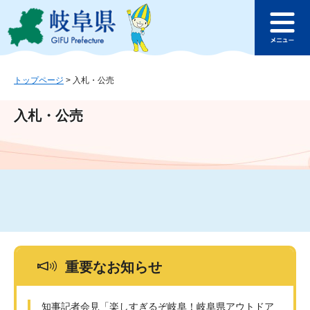
ペ
メ
このページの本文へ
ー
ニ
メ
ジ
ュ
ニ
の
ー
ュ
先
を
ー
頭
飛
トップページ
>
入札・公売
で
ば
す
し
入札・公売
。
て
本
文
へ
重要なお知らせ
知事記者会見「楽しすぎるぞ岐阜！岐阜県アウトドア