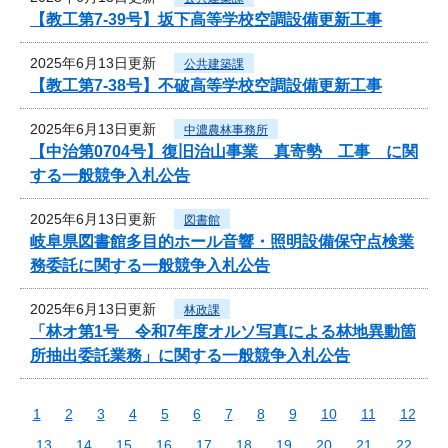
【教工第7-39号】坂下高等学校空調設備更新工事
2025年6月13日更新
公共建築課
【教工第7-38号】不破高等学校空調設備更新工事
2025年6月13日更新
中濃農林事務所
【中治第0704号】復旧治山事業 真寄勢 工事 に関
する一般競争入札公告
2025年6月13日更新
図書館
岐阜県図書館多目的ホール音響・照明設備保守点検業
務委託に関する一般競争入札公告
2025年6月13日更新
林政課
「林オ第1号 令和7年度オルソ写真による林地異動箇
所抽出委託業務」に関する一般競争入札公告
1
2
3
4
5
6
7
8
9
10
11
12
13
14
15
16
17
18
19
20
21
22