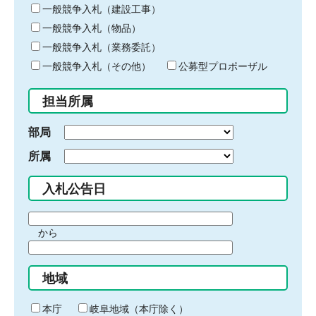
キ
一般競争入札（建設工事）
ー
一般競争入札（物品）
ワ
一般競争入札（業務委託）
ー
ド
一般競争入札（その他）
公募型プロポーザル
を
入
担当所属
力
部局
所属
入札公告日
期
から
間
期
の
間
始
地域
の
ま
終
り
わ
本庁
岐阜地域（本庁除く）