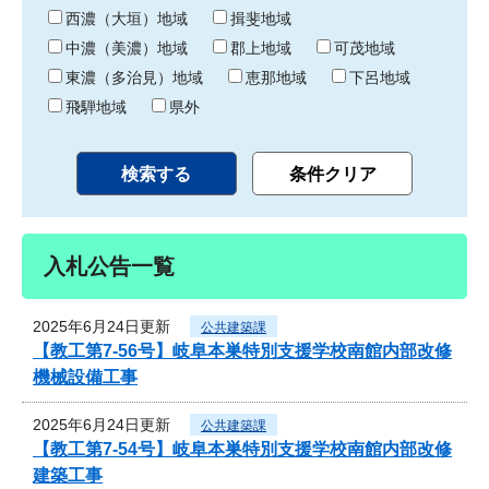
り
西濃（大垣）地域
揖斐地域
中濃（美濃）地域
郡上地域
可茂地域
東濃（多治見）地域
恵那地域
下呂地域
飛騨地域
県外
入札公告一覧
2025年6月24日更新
公共建築課
【教工第7-56号】岐阜本巣特別支援学校南館内部改修
機械設備工事
2025年6月24日更新
公共建築課
【教工第7-54号】岐阜本巣特別支援学校南館内部改修
建築工事