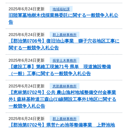
2025年6月24日更新
地域福祉課
旧陸軍墓地樹木伐採業務委託に関する一般競争入札公
告
2025年6月24日更新
郡上農林事務所
【郡治第0706号】復旧治山事業 獅子穴谷地区工事に
関する一般競争入札公告
2025年6月24日更新
揖斐土木事務所
【建設工事】第維工現施71号 県単 現道施設整備
（一般）工事に関する一般競争入札公告
2025年6月24日更新
恵那農林事務所
【恵林第0702号】公共 農山漁村地域整備交付金事業
外1 森林基幹道三森山(1)線開設工事外1地区に関する
一般競争入札公告
2025年6月24日更新
郡上農林事務所
【郡池第0702号】県営ため池等整備事業 上野池地