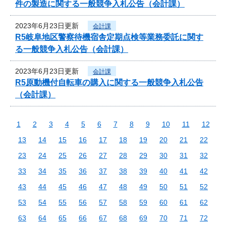
件の製造に関する一般競争入札公告（会計課）
2023年6月23日更新
会計課
R5岐阜地区警察待機宿舎定期点検等業務委託に関す
る一般競争入札公告（会計課）
2023年6月23日更新
会計課
R5原動機付自転車の購入に関する一般競争入札公告
（会計課）
1
2
3
4
5
6
7
8
9
10
11
12
13
14
15
16
17
18
19
20
21
22
23
24
25
26
27
28
29
30
31
32
33
34
35
36
37
38
39
40
41
42
43
44
45
46
47
48
49
50
51
52
53
54
55
56
57
58
59
60
61
62
63
64
65
66
67
68
69
70
71
72