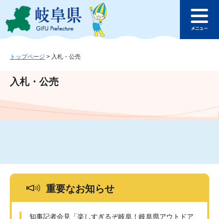
ペ
メ
このページの本文へ
ー
ニ
メ
ジ
ュ
ニ
の
ー
ュ
先
を
ー
頭
飛
トップページ
>
入札・公売
で
ば
す
し
入札・公売
。
て
本
文
へ
重要なお知らせ
知事記者会見「楽しすぎるぞ岐阜！岐阜県アウトドア