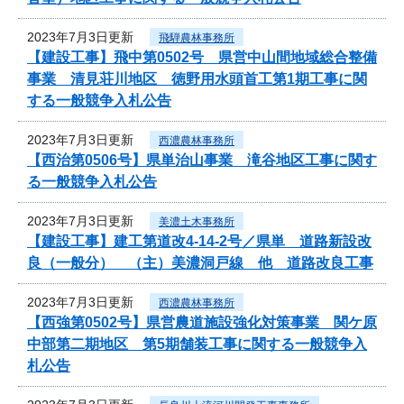
2023年7月3日更新
飛騨農林事務所
【建設工事】飛中第0502号 県営中山間地域総合整備
事業 清見荘川地区 徳野用水頭首工第1期工事に関
する一般競争入札公告
2023年7月3日更新
西濃農林事務所
【西治第0506号】県単治山事業 滝谷地区工事に関す
る一般競争入札公告
2023年7月3日更新
美濃土木事務所
【建設工事】建工第道改4-14-2号／県単 道路新設改
良（一般分） （主）美濃洞戸線 他 道路改良工事
2023年7月3日更新
西濃農林事務所
【西強第0502号】県営農道施設強化対策事業 関ケ原
中部第二期地区 第5期舗装工事に関する一般競争入
札公告