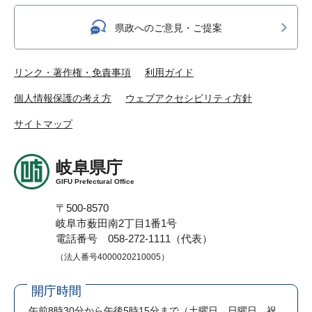
県政へのご意見・ご提案
リンク・著作権・免責事項
利用ガイド
個人情報保護の考え方
ウェブアクセシビリティ方針
サイトマップ
岐阜県庁
GIFU Prefectural Office
〒500-8570
岐阜市薮田南2丁目1番1号
電話番号 058-272-1111（代表）
（法人番号4000020210005）
開庁時間
午前8時30分から午後5時15分まで
（土曜日、日曜日、祝