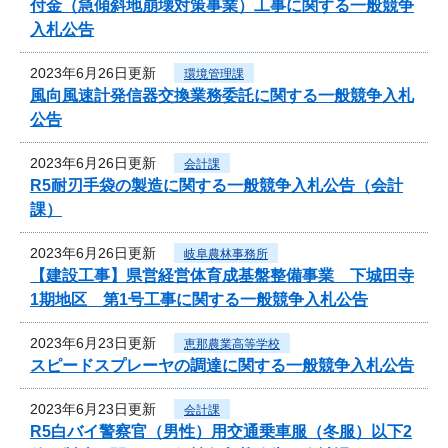
付金（急傾斜地崩壊対策事業）工事に関する一般競争
入札公告
2023年6月26日更新
環境管理課
風向風速計発信器交換業務委託に関する一般競争入札
公告
2023年6月26日更新
会計課
R5耐刃手袋の製造に関する一般競争入札公告（会計
課）
2023年6月26日更新
岐阜農林事務所
【建設工事】県営経営体育成基盤整備事業 下城田寺
1期地区 第1号工事に関する一般競争入札公告
2023年6月23日更新
恵那農業高等学校
スピードスプレーヤの調達に関する一般競争入札公告
2023年6月23日更新
会計課
R5白バイ警察官（男性）用交通乗車服（冬服）以下2