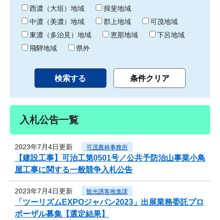
り
西濃（大垣）地域
揖斐地域
中濃（美濃）地域
郡上地域
可茂地域
東濃（多治見）地域
恵那地域
下呂地域
飛騨地域
県外
入札公告一覧
2023年7月4日更新
可茂農林事務所
【建設工事】可治工第0501号／公共予防治山事業小鳥
屋工事に関する一般競争入札公告
2023年7月4日更新
観光誘客推進課
「ツーリズムEXPOジャパン2023」出展業務委託プロ
ポーザル募集【選定結果】