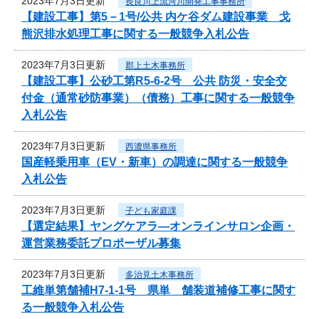
2023年7月3日更新
長良川上流河川開発工事事務所
【建設工事】第5－1号/公共 内ケ谷ダム建設事業 戈
熊沢排水処理工事に関する一般競争入札公告
2023年7月3日更新
郡上土木事務所
【建設工事】公砂工第R5-6-2号 公共 防災・安全交
付金（通常砂防事業）（債務）工事に関する一般競争
入札公告
2023年7月3日更新
西濃県事務所
国産軽乗用車（EV・新車）の調達に関する一般競争
入札公告
2023年7月3日更新
子ども家庭課
【選定結果】ヤングケアラ―オンラインサロン企画・
運営業務委託プロポーザル募集
2023年7月3日更新
多治見土木事務所
工維単第舗補H7-1-1号 県単 舗装道補修工事に関す
る一般競争入札公告