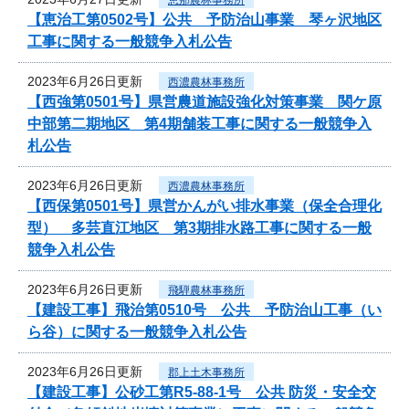
【恵治工第0502号】公共 予防治山事業 琴ヶ沢地区
工事に関する一般競争入札公告
2023年6月26日更新
西濃農林事務所
【西強第0501号】県営農道施設強化対策事業 関ケ原
中部第二期地区 第4期舗装工事に関する一般競争入
札公告
2023年6月26日更新
西濃農林事務所
【西保第0501号】県営かんがい排水事業（保全合理化
型） 多芸直江地区 第3期排水路工事に関する一般
競争入札公告
2023年6月26日更新
飛騨農林事務所
【建設工事】飛治第0510号 公共 予防治山工事（い
ら谷）に関する一般競争入札公告
2023年6月26日更新
郡上土木事務所
【建設工事】公砂工第R5-88-1号 公共 防災・安全交