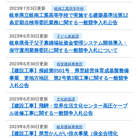
2023年7月3日更新
岐南工業高等学校
岐阜県立岐南工業高等学校で実施する建築基準法第12
条定期点検等委託業務に関する一般競争入札公告
2023年6月30日更新
子ども家庭課
岐阜県母子父子寡婦福祉資金管理システム開発導入・
保守運用業務委託に関する一般競争入札について
2023年6月30日更新
揖斐農林事務所
【建設工事】揖経第0501号 県営経営体育成基盤整備
事業 更地方地区 第2号第3期工事に関する一般競争
入札公告
2023年6月30日更新
文化創造課
【建設工事】飛騨・世界生活文化センター高圧ケーブ
ル改修工事に関する一般競争入札公告
2023年6月30日更新
岐阜農林事務所
【建設工事】県営かんがい排水事業（保全合理化