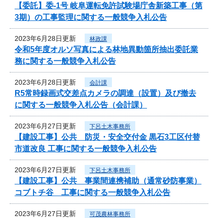
【委託】委-1号 岐阜運転免許試験場庁舎新築工事（第
3期）の工事監理に関する一般競争入札公告
2023年6月28日更新
林政課
令和5年度オルソ写真による林地異動箇所抽出委託業
務に関する一般競争入札公告
2023年6月28日更新
会計課
R5常時録画式交差点カメラの調達（設置）及び撤去
に関する一般競争入札公告（会計課）
2023年6月27日更新
下呂土木事務所
【建設工事】公共 防災・安全交付金 黒石3工区付替
市道改良 工事に関する一般競争入札公告
2023年6月27日更新
下呂土木事務所
【建設工事】公共 事業間連携補助（通常砂防事業）
コブトチ谷 工事に関する一般競争入札公告
2023年6月27日更新
可茂農林事務所