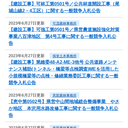
【建設工事】可林工第0501号／公共林道開設工事（尾
城山線2－4工区）に関する一般競争入札公告
2023年6月27日更新
可茂農林事務所
【建設工事】可強工第0501号／県営農道施設強化対策
事業八百津地区 第4号工事に関する一般競争入札公
告
2023年6月27日更新
揖斐土木事務所
【建設工事】第維委48-A2-ME-3他号 公共道路メンテ
ナンス補助(トンネル・橋梁等点検調査)MEを活用した
小規模橋梁等の点検・修繕業務委託工事に関する一般
競争入札公告
2023年6月27日更新
恵那農林事務所
【恵中第0502号】県営中山間地域総合整備事業 やさ
か地区 本沢用水路改修工事に関する一般競争入札公
告
2023年6月27日更新
恵那農林事務所