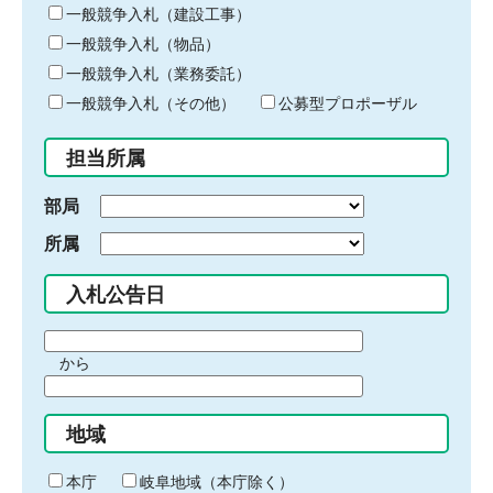
キ
一般競争入札（建設工事）
ー
一般競争入札（物品）
ワ
一般競争入札（業務委託）
ー
ド
一般競争入札（その他）
公募型プロポーザル
を
入
担当所属
力
部局
所属
入札公告日
期
から
間
期
の
間
始
地域
の
ま
終
り
わ
本庁
岐阜地域（本庁除く）