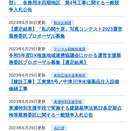
型） 各務用水四期地区 第4号工事に関する一般競
争入札公告
2023年6月30日更新
観光企画課
【選定結果】「私の関ケ原」写真コンテスト2023運営
業務委託プロポーザル募集
2023年6月29日更新
デジタル戦略推進課
令和5年度DX推進地域連携協議会にかかる運営支援業
務委託プロポーザル募集【選定結果】
2023年6月29日更新
東部広域水道事務所
【建設工事】工東第5号／中津川浄水場薬品注入設備
修繕工事
2023年6月29日更新
東濃特別支援学校
東濃特別支援学校で実施する建築基準法第12条定期点
検等業務委託に関する一般競争入札公告
2023年6月29日更新
会計課