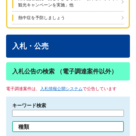
観光キャンペーンを実施」他
熱中症を予防しましょう
本
文
入札・公売
入札公告の検索 （電子調達案件以外）
電子調達案件は、
入札情報公開システム
で公告しています
キーワード検索
検
索
す
種類
る