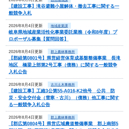
【建設工事】滝谷避難小屋解体・撤去工事に関する一
般競争入札
2026年8月4日更新
地域産業課
岐阜県地域産業活性化事業委託業務（令和8年度）プ
ロポーザル募集【質問回答】
2026年8月4日更新
郡上農林事務所
【郡経第0801号】県営経営体育成基盤整備事業 長滝
地区 橋梁上部第2号工事（債務）に関する一般競争
入札公告
2026年8月4日更新
古川土木事務所
【建設工事】工維3公第55-A016-K2他号 公共 防
災・安全交付金（雪寒・古川）（債務）他工事に関す
る一般競争入札公告
2026年8月4日更新
郡上農林事務所
【郡広第0804号】県営広域農道整備事業 郡上南部5