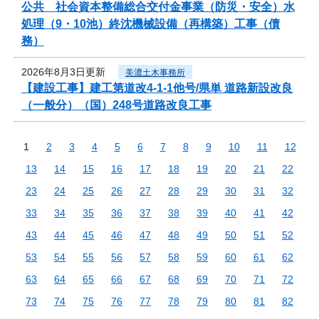
公共 社会資本整備総合交付金事業（防災・安全）水
処理（9・10池）終沈機械設備（再構築）工事（債
務）
2026年8月3日更新
美濃土木事務所
【建設工事】建工第道改4-1-1他号/県単 道路新設改良
（一般分）（国）248号道路改良工事
1
2
3
4
5
6
7
8
9
10
11
12
13
14
15
16
17
18
19
20
21
22
23
24
25
26
27
28
29
30
31
32
33
34
35
36
37
38
39
40
41
42
43
44
45
46
47
48
49
50
51
52
53
54
55
56
57
58
59
60
61
62
63
64
65
66
67
68
69
70
71
72
73
74
75
76
77
78
79
80
81
82