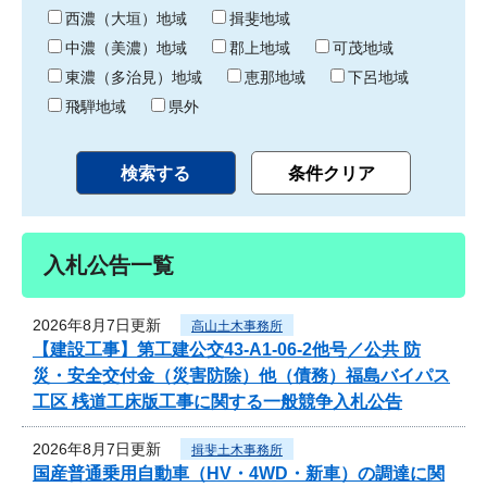
り
西濃（大垣）地域
揖斐地域
中濃（美濃）地域
郡上地域
可茂地域
東濃（多治見）地域
恵那地域
下呂地域
飛騨地域
県外
入札公告一覧
2026年8月7日更新
高山土木事務所
【建設工事】第工建公交43-A1-06-2他号／公共 防
災・安全交付金（災害防除）他（債務）福島バイパス
工区 桟道工床版工事に関する一般競争入札公告
2026年8月7日更新
揖斐土木事務所
国産普通乗用自動車（HV・4WD・新車）の調達に関