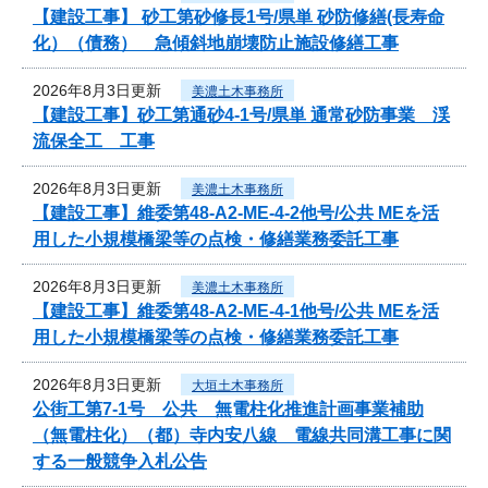
【建設工事】 砂工第砂修長1号/県単 砂防修繕(長寿命
化）（債務） 急傾斜地崩壊防止施設修繕工事
2026年8月3日更新
美濃土木事務所
【建設工事】砂工第通砂4-1号/県単 通常砂防事業 渓
流保全工 工事
2026年8月3日更新
美濃土木事務所
【建設工事】維委第48-A2-ME-4-2他号/公共 MEを活
用した小規模橋梁等の点検・修繕業務委託工事
2026年8月3日更新
美濃土木事務所
【建設工事】維委第48-A2-ME-4-1他号/公共 MEを活
用した小規模橋梁等の点検・修繕業務委託工事
2026年8月3日更新
大垣土木事務所
公街工第7-1号 公共 無電柱化推進計画事業補助
（無電柱化）（都）寺内安八線 電線共同溝工事に関
する一般競争入札公告