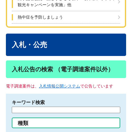
観光キャンペーンを実施」他
熱中症を予防しましょう
本
文
入札・公売
入札公告の検索 （電子調達案件以外）
電子調達案件は、
入札情報公開システム
で公告しています
キーワード検索
検
索
す
種類
る