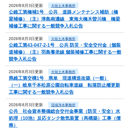
2026年8月3日更新
大垣土木事務所
公維工第橋補1号 公共 道路メンテナンス補助（橋
梁補修）（主）津島南濃線 東海大橋木曽川橋 橋梁
補修工事に関する一般競争入札公告
2026年8月3日更新
大垣土木事務所
公維工第43-047-2-1号 公共 防災・安全交付金（舗装
道補修）（主）羽島養老線 舗装補修工事に関する一般
競争入札公告
2026年8月3日更新
大垣土木事務所
県維工第交構1号 県単 現道構造改築（一般）
（一）岐阜千本松原公園自転車道線 転落防止柵更新
工事に関する一般競争入札公告
2026年8月3日更新
流域浄水事務所
公共 社会資本整備総合交付金事業（防災・安全）水
処理（10池）反応タンク散気装置（再構築）工事（債
務）