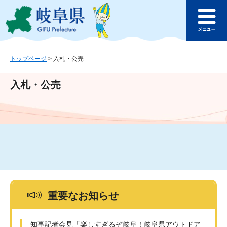
ペ
メ
このページの本文へ
ー
ニ
メ
ジ
ュ
ニ
の
ー
ュ
先
を
ー
頭
飛
トップページ
>
入札・公売
で
ば
す
し
入札・公売
。
て
本
文
へ
重要なお知らせ
知事記者会見「楽しすぎるぞ岐阜！岐阜県アウトドア