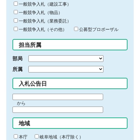
キ
一般競争入札（建設工事）
ー
一般競争入札（物品）
ワ
一般競争入札（業務委託）
ー
ド
一般競争入札（その他）
公募型プロポーザル
を
入
担当所属
力
部局
所属
入札公告日
期
から
間
期
の
間
始
地域
の
ま
終
り
わ
本庁
岐阜地域（本庁除く）