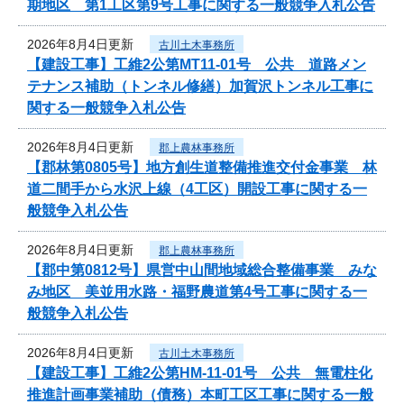
期地区 第1工区第9号工事に関する一般競争入札公告
2026年8月4日更新
古川土木事務所
【建設工事】工維2公第MT11-01号 公共 道路メン
テナンス補助（トンネル修繕）加賀沢トンネル工事に
関する一般競争入札公告
2026年8月4日更新
郡上農林事務所
【郡林第0805号】地方創生道整備推進交付金事業 林
道二間手から水沢上線（4工区）開設工事に関する一
般競争入札公告
2026年8月4日更新
郡上農林事務所
【郡中第0812号】県営中山間地域総合整備事業 みな
み地区 美並用水路・福野農道第4号工事に関する一
般競争入札公告
2026年8月4日更新
古川土木事務所
【建設工事】工維2公第HM-11-01号 公共 無電柱化
推進計画事業補助（債務）本町工区工事に関する一般