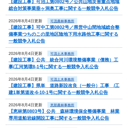
【建設工事】可治工第0802号／公共山地災害重点地域
総合対策事業垂ヶ洞奥工事に関する一般競争入札公告
2026年8月4日更新
可茂農林事務所
【建設工事】可中工第0802号／県営中山間地域総合整
備事業つちのこの里地区陰地下用水路他工事に関する
一般競争入札公告
2026年8月4日更新
可茂土木事務所
【建設工事】公共 統合河川環境整備事業（債務）工
事/工河第環8-1号に関する一般競争入札公告
2026年8月4日更新
可茂土木事務所
【建設工事】県単 道路新設改良（一般分）工事 /工
建1単第道改-6-10-1号に関する一般競争入札公告
2026年8月4日更新
恵那農林事務所
【恵林第0803号】公共 森林環境保全整備事業 林業
専用道船岩線開設工事に関する一般競争入札公告