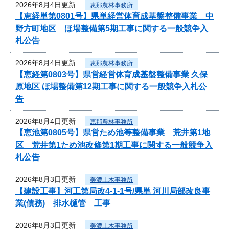
2026年8月4日更新
恵那農林事務所
【恵経単第0801号】県単経営体育成基盤整備事業 中
野方町地区 ほ場整備第5期工事に関する一般競争入
札公告
2026年8月4日更新
恵那農林事務所
【恵経第0803号】県営経営体育成基盤整備事業 久保
原地区 ほ場整備第12期工事に関する一般競争入札公
告
2026年8月4日更新
恵那農林事務所
【恵池第0805号】県営ため池等整備事業 荒井第1地
区 荒井第1ため池改修第1期工事に関する一般競争入
札公告
2026年8月3日更新
美濃土木事務所
【建設工事】河工第局改4-1-1号/県単 河川局部改良事
業(債務) 排水樋管 工事
2026年8月3日更新
美濃土木事務所