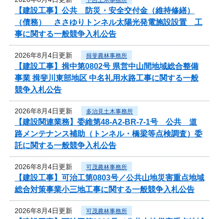
【建設工事】公共 防災・安全交付金（維持修繕）
（債務） ささゆりトンネル太陽光発電施設設置 工
事に関する一般競争入札公告
2026年8月4日更新
揖斐農林事務所
【建設工事】揖中第0802号 県営中山間地域総合整備
事業 揖斐川東部地区 中名礼用水路工事に関する一般
競争入札公告
2026年8月4日更新
多治見土木事務所
【建設関連業務】委維第48-A2-BR-7-1号 公共 道
路メンテナンス補助（トンネル・橋梁等点検調査）委
託に関する一般競争入札公告
2026年8月4日更新
可茂農林事務所
【建設工事】可治工第0803号／公共山地災害重点地域
総合対策事業小三地工事に関する一般競争入札公告
2026年8月4日更新
可茂農林事務所