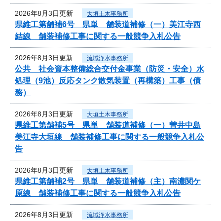
2026年8月3日更新
大垣土木事務所
県維工第舗補6号 県単 舗装道補修（一）美江寺西
結線 舗装補修工事に関する一般競争入札公告
2026年8月3日更新
流域浄水事務所
公共 社会資本整備総合交付金事業（防災・安全）水
処理（9池）反応タンク散気装置（再構築）工事（債
務）
2026年8月3日更新
大垣土木事務所
県維工第舗補5号 県単 舗装道補修（一）曽井中島
美江寺大垣線 舗装補修工事に関する一般競争入札公
告
2026年8月3日更新
大垣土木事務所
県維工第舗補2号 県単 舗装道補修（主）南濃関ケ
原線 舗装補修工事に関する一般競争入札公告
2026年8月3日更新
流域浄水事務所