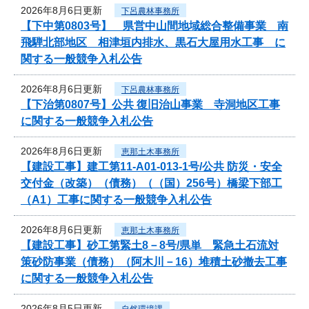
2026年8月6日更新
下呂農林事務所
【下中第0803号】 県営中山間地域総合整備事業 南
飛騨北部地区 相津垣内排水、黒石大屋用水工事 に
関する一般競争入札公告
2026年8月6日更新
下呂農林事務所
【下治第0807号】公共 復旧治山事業 寺洞地区工事
に関する一般競争入札公告
2026年8月6日更新
恵那土木事務所
【建設工事】建工第11-A01-013-1号/公共 防災・安全
交付金（改築）（債務）（（国）256号）橋梁下部工
（A1）工事に関する一般競争入札公告
2026年8月6日更新
恵那土木事務所
【建設工事】砂工第緊土8－8号/県単 緊急土石流対
策砂防事業（債務）（阿木川－16）堆積土砂撤去工事
に関する一般競争入札公告
2026年8月5日更新
自然環境課