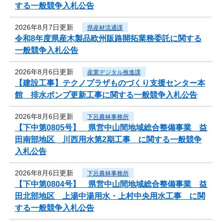
する一般競争入札公告
2026年8月7日更新
県産材流通課
令和8年度県産木製品欧州販路開拓業務委託に関する
一般競争入札公告
2026年8月6日更新
産業デジタル推進課
【建設工事】テクノプラザものづくり支援センター本
館 排水ポンプ更新工事に関する一般競争入札公告
2026年8月6日更新
下呂農林事務所
【下中第0805号】 県営中山間地域総合整備事業 益
田南部地区 川西用水第2期工事 に関する一般競争
入札公告
2026年8月6日更新
下呂農林事務所
【下中第0804号】 県営中山間地域総合整備事業 益
田北部地区 上湯中湯用水・上村中央用水工事 に関
する一般競争入札公告