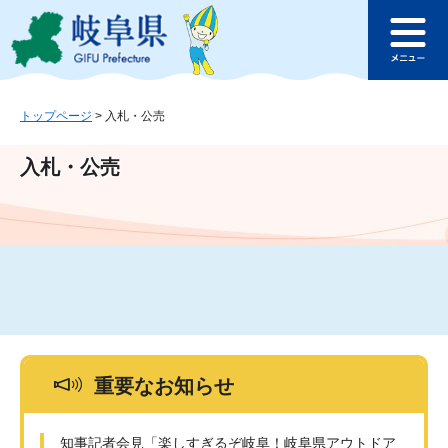
ペ
メ
このページの本文へ
ー
ニ
メ
ジ
ュ
ニ
の
ー
ュ
先
を
ー
頭
飛
トップページ
>
入札・公売
で
ば
す
し
入札・公売
。
て
本
文
へ
重要なお知らせ
知事記者会見「楽しすぎるぞ岐阜！岐阜県アウトドア