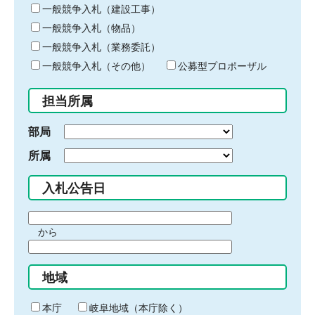
キ
一般競争入札（建設工事）
ー
一般競争入札（物品）
ワ
一般競争入札（業務委託）
ー
ド
一般競争入札（その他）
公募型プロポーザル
を
入
担当所属
力
部局
所属
入札公告日
期
から
間
期
の
間
始
地域
の
ま
終
り
わ
本庁
岐阜地域（本庁除く）