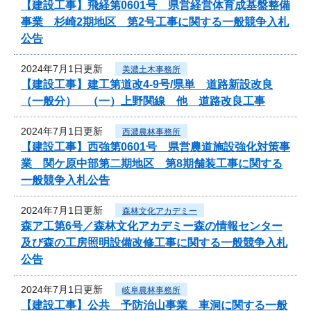
【建設工事】飛経第0601号 県営経営体育成基盤整備
事業 杉崎2期地区 第2号工事に関する一般競争入札
公告
2024年7月1日更新
美濃土木事務所
【建設工事】建工第道改4-9号/県単 道路新設改良
（一般分） （一）上野関線 他 道路改良工事
2024年7月1日更新
西濃農林事務所
【建設工事】西強第0601号 県営農道施設強化対策事
業 関ケ原中部第二期地区 第8期舗装工事に関する
一般競争入札公告
2024年7月1日更新
森林文化アカデミー
森ア工第6号／森林文化アカデミー森の情報センター
及び森の工房照明設備改修工事に関する一般競争入札
公告
2024年7月1日更新
岐阜農林事務所
【建設工事】公共 予防治山事業 車洞に関する一般