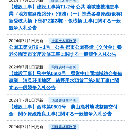
2024年7月1日更新
岐阜土木事務所
【建設工事】建設工事第T1-2号 公共 地域連携推進事
業（地方道路改築分）(債務)（一）扶桑各務原線(仮称)
新愛岐大橋 下部(P2第2期)・仮桟橋 工事に関する一般
競争入札公告
2024年7月1日更新
大垣土木事務所
公園工第交R6－1号 公共 都市公園整備（交付金）養
老公園楽市楽座改修工事に関する一般競争入札公告
2024年7月1日更新
飛騨農林事務所
【建設工事】飛中第0603号 県営中山間地域総合整備
事業 清見荘川地区 徳野用水頭首工第2期工事に関
する一般競争入札公告
2024年7月1日更新
西濃農林事務所
【建設工事】西林第0601号 農山漁村地域整備交付
金 関ケ原線改良工事に関する一般競争入札公告
2024年7月1日更新
飛騨農林事務所