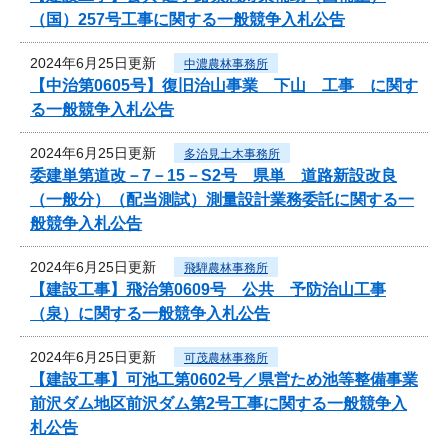
（国）257号工事に関する一般競争入札公告
2024年6月25日更新
中濃農林事務所
【中治第0605号】復旧治山事業 下山 工事 に関す
る一般競争入札公告
2024年6月25日更新
多治見土木事務所
委建単第道改－7－15－S2号 県単 道路新設改良
（一般分）（配当測試）測量設計業務委託に関する一
般競争入札公告
2024年6月25日更新
飛騨農林事務所
【建設工事】飛治第0609号 公共 予防治山工事
（泉）に関する一般競争入札公告
2024年6月25日更新
可茂農林事務所
【建設工事】可池工第0602号／県営ため池等整備事業
前沢ダム地区前沢ダム第2号工事に関する一般競争入
札公告