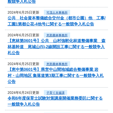
般競争入札公告
2024年6月25日更新
可茂土木事務所
公共 社会資本整備総合交付金（都市公園）他 工事/
工園1第都公花-4他号に関する一般競争入札公告
2024年6月25日更新
恵那農林事務所
【恵林第0601号】公共 山村強靭化林道整備事業 森
林基幹道 尾城山(5)-2線開設工事に関する一般競争入
札公告
2024年6月25日更新
恵那農林事務所
【恵中第0601号】県営中山間地域総合整備事業 岩
村・山岡地区 集落道第3期工事に関する一般競争入札
公告
2024年6月24日更新
子育て支援課
令和6年度保育士試験対策講座開催業務委託に関する
一般競争入札公告