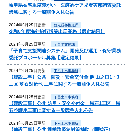
岐阜県在宅重度障がい・医療的ケア児者実態調査委託
業務に関する一般競争入札公告
2024年6月25日更新
観光誘客推進課
令和6年度海外旅行博等出展業務【選定結果】
2024年6月25日更新
子育て支援課
「子育て支援関連システム」開発及び運用・保守業務
委託プロポーザル募集【選定結果】
2024年6月25日更新
下呂土木事務所
【建設工事】公共 防災・安全交付金 他 山之口1・3
工区 落石対策他 工事に関する一般競争入札公告
2024年6月25日更新
下呂土木事務所
【建設工事】公共 防災・安全交付金 黒石1工区 黒
石谷護岸工事に関する一般競争入札公告
2024年6月25日更新
下呂土木事務所
【建設工事】公共 通学路緊急対策補助（国補正）