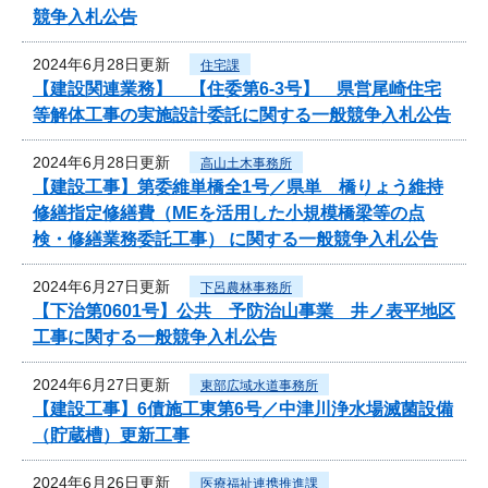
競争入札公告
2024年6月28日更新
住宅課
【建設関連業務】 【住委第6-3号】 県営尾崎住宅
等解体工事の実施設計委託に関する一般競争入札公告
2024年6月28日更新
高山土木事務所
【建設工事】第委維単橋全1号／県単 橋りょう維持
修繕指定修繕費（MEを活用した小規模橋梁等の点
検・修繕業務委託工事） に関する一般競争入札公告
2024年6月27日更新
下呂農林事務所
【下治第0601号】公共 予防治山事業 井ノ表平地区
工事に関する一般競争入札公告
2024年6月27日更新
東部広域水道事務所
【建設工事】6債施工東第6号／中津川浄水場滅菌設備
（貯蔵槽）更新工事
2024年6月26日更新
医療福祉連携推進課