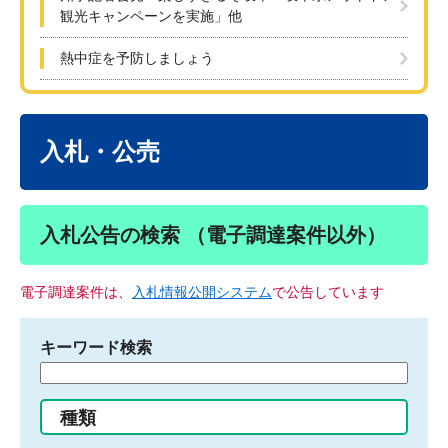
観光キャンペーンを実施」他
熱中症を予防しましょう
本
文
入札・公売
入札公告の検索 （電子調達案件以外）
電子調達案件は、
入札情報公開システム
で公告しています
キーワード検索
検
索
す
種類
る