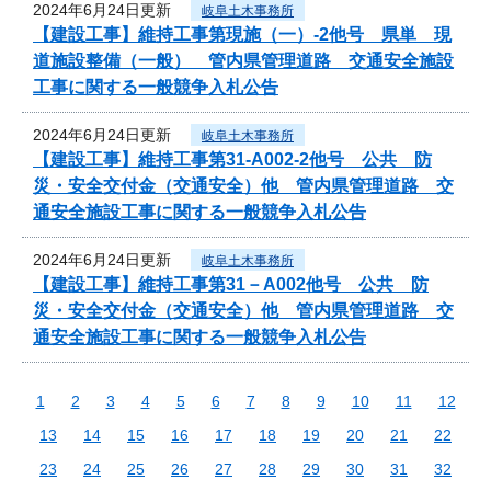
2024年6月24日更新
岐阜土木事務所
【建設工事】維持工事第現施（一）-2他号 県単 現
道施設整備（一般） 管内県管理道路 交通安全施設
工事に関する一般競争入札公告
2024年6月24日更新
岐阜土木事務所
【建設工事】維持工事第31-A002-2他号 公共 防
災・安全交付金（交通安全）他 管内県管理道路 交
通安全施設工事に関する一般競争入札公告
2024年6月24日更新
岐阜土木事務所
【建設工事】維持工事第31－A002他号 公共 防
災・安全交付金（交通安全）他 管内県管理道路 交
通安全施設工事に関する一般競争入札公告
1
2
3
4
5
6
7
8
9
10
11
12
13
14
15
16
17
18
19
20
21
22
23
24
25
26
27
28
29
30
31
32