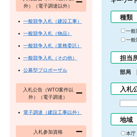
キーワー
外）（電子調達以外）
種類
一般競争入札（建設工事）
一般
一般競争入札（物品）
一般
一般競争入札（業務委託）
担当
一般競争入札（その他）
公募型プロポーザル
部局
入札
入札公告（WTO案件以
外）（電子調達）
期
間
電子調達（建設工事以外）
の
地域
始
入札参加資格
ま
本庁