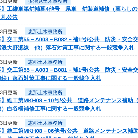
13日更新
多治見土木事務所
事】工維単第舗補暮4他号 県単 舗装道補修（暮らし
入札公告
13日更新
恵那土木事務所
】交工第55－A003－B082－補1号/公共 防災・
瑞浪大野瀬線 他）落石対策工事に関する一般競争入札
13日更新
恵那土木事務所
】交工第55－A003－B081－補1号/公共 防災・
津線）落石対策工事に関する一般競争入札
13日更新
恵那土木事務所
】維工第MKH08－10号/公共 道路メンテナンス補
線）白谷橋補修工事に関する一般競争入札
13日更新
恵那土木事務所
】維工第MKH08－06他号/公共 道路メンテナンス補