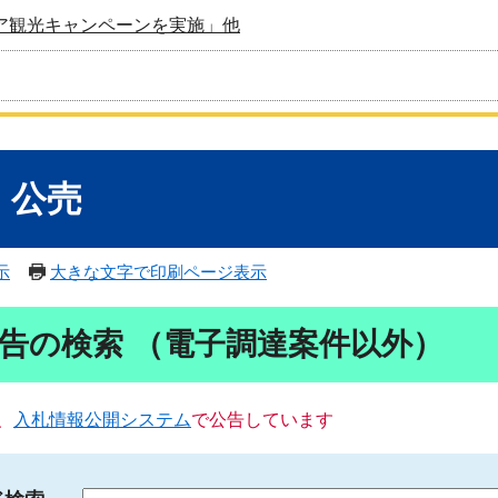
ア観光キャンペーンを実施」他
・公売
示
大きな文字で印刷ページ表示
告の検索 （電子調達案件以外）
、
入札情報公開システム
で公告しています