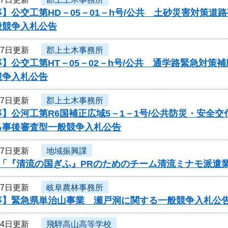
】公交工第HD－05－01－h号/公共 土砂災害対策
般競争入札公告
17日更新
郡上土木事務所
】公交工第HT－05－02－h号/公共 通学路緊急対
競争入札公告
17日更新
郡上土木事務所
】公河工第R6国補正広域5－1－1号/公共防災・安全
る事後審査型一般競争入札公告
17日更新
地域振興課
度「『清流の国ぎふ』PRのためのチーム清流ミナモ派遣
17日更新
岐阜農林事務所
事】緊急県単治山事業 瀬戸洞に関する一般競争入札公
14日更新
飛騨高山高等学校