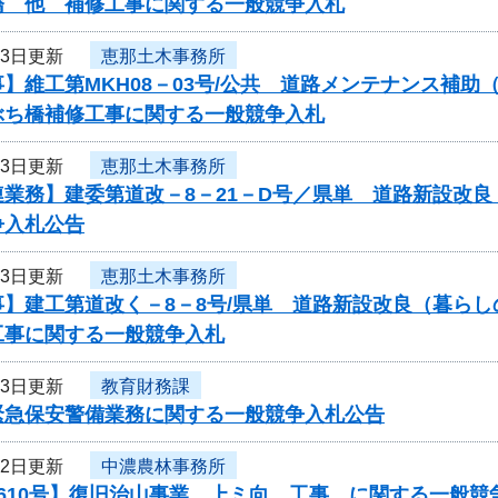
橋 他 補修工事に関する一般競争入札
13日更新
恵那土木事務所
】維工第MKH08－03号/公共 道路メンテナンス補助
ぶち橋補修工事に関する一般競争入札
13日更新
恵那土木事務所
連業務】建委第道改－8－21－D号／県単 道路新設改
争入札公告
13日更新
恵那土木事務所
事】建工第道改く－8－8号/県単 道路新設改良（暮ら
工事に関する一般競争入札
13日更新
教育財務課
緊急保安警備業務に関する一般競争入札公告
12日更新
中濃農林事務所
610号】復旧治山事業 上ミ向 工事 に関する一般競