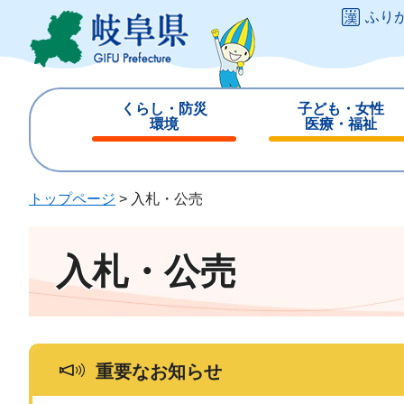
ペ
メ
ふり
ー
ニ
ジ
ュ
の
ー
先
を
くらし・防災
子ども・女性
頭
飛
環境
医療・福祉
で
ば
閉
閉
す
し
じ
じ
。
て
る
る
トップページ
>
入札・公売
本
文
へ
入札・公売
重要なお知らせ