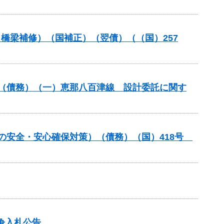
（橋梁補修）（国補正）（翌債）（（国）257
良（債務）（一）恵那八百津線 設計委託に関す
しの安全・安心確保対策）（債務）（国）418号
争入札公告