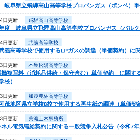
度 岐阜県立飛騨高山高等学校プロパンガス（ボンベ）単
14日更新
飛騨高山高等学校
度年度 岐阜県立飛騨高山高等学校プロパンガス（バル
14日更新
武義高等学校
度武義高等学校で使用するLPガスの調達（単価契約）に
13日更新
本巣松陽高等学校
写機複写料（消耗品供給・保守含む）単価契約」に関す
学校）
13日更新
加茂農林高等学校
度可茂地区県立学校8校で使用する再生紙の調達（単価契
13日更新
美濃土木事務所
ンネル電気需給契約に関する一般競争入札公告（令和7年