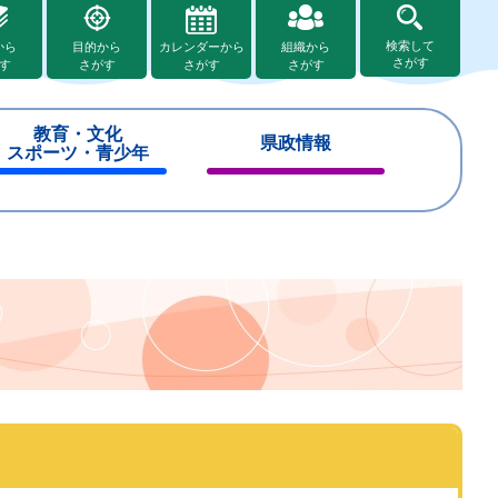
検索して
から
目的から
カレンダーから
組織から
さがす
す
さがす
さがす
さがす
教育・文化
県政情報
スポーツ・青少年
閉
閉
じ
じ
る
る