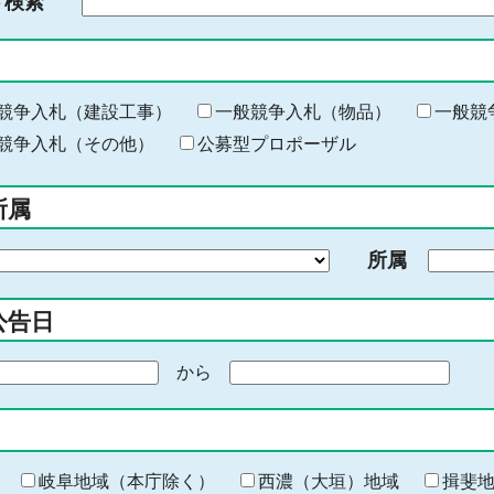
ド検索
検
索
す
る
キ
競争入札（建設工事）
一般競争入札（物品）
一般競
ー
競争入札（その他）
公募型プロポーザル
ワ
ー
所属
ド
を
所属
入
力
公告日
から
期
間
の
終
わ
岐阜地域（本庁除く）
西濃（大垣）地域
揖斐