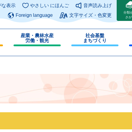
このページの本文へ
がな表示
やさしい にほんご
音声読み上げ
分類
Foreign language
文字サイズ・色変更
さが
産業・農林水産
社会基盤
労働・観光
まちづくり
閉
閉
じ
じ
る
る