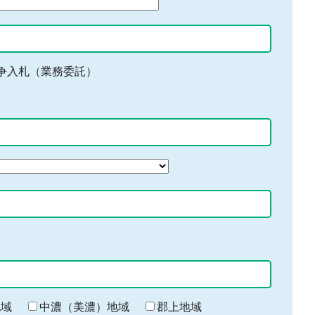
争入札（業務委託）
地域
中濃（美濃）地域
郡上地域