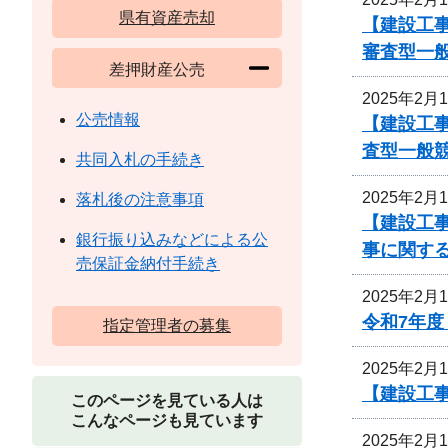
県有資産売却
【建設工事
審査型一
差押財産公売
2025年2月
公売情報
【建設工事
査型一般
共同入札の手続き
2025年2月
落札後の注意事項
【建設工事
銀行振り込みなどによる公
事に関す
売保証金納付手続き
2025年2月
令和7年
指定管理者の募集
2025年2月
【建設工
このページを見ている人は
こんなページも見ています
2025年2月