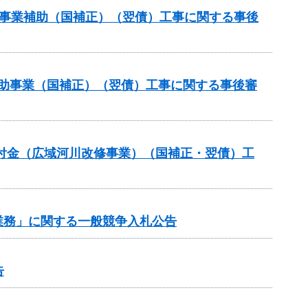
道路事業補助（国補正）（翌債）工事に関する事後
策補助事業（国補正）（翌債）工事に関する事後審
交付金（広域河川改修事業）（国補正・翌債）工
業務」に関する一般競争入札公告
告