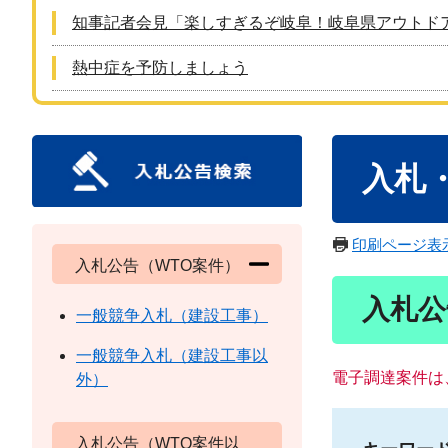
知事記者会見「楽しすぎるぞ岐阜！岐阜県アウトド
熱中症を予防しましょう
本
入札
文
印刷ページ表
入札公告（WTO案件）
入札公
一般競争入札（建設工事）
一般競争入札（建設工事以
電子調達案件は
外）
入札公告（WTO案件以