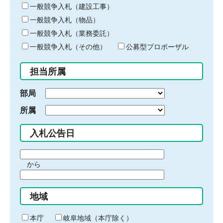
キ
一般競争入札（建設工事）
ー
一般競争入札（物品）
ワ
一般競争入札（業務委託）
ー
ド
一般競争入札（その他）
公募型プロポーザル
を
入
担当所属
力
部局
所属
入札公告日
期
から
間
期
の
間
始
地域
の
ま
終
り
わ
本庁
岐阜地域（本庁除く）