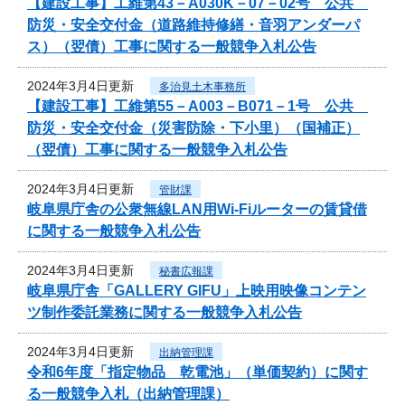
【建設工事】工維第43－A030K－07－02号 公共
防災・安全交付金（道路維持修繕・音羽アンダーパ
ス）（翌債）工事に関する一般競争入札公告
2024年3月4日更新
多治見土木事務所
【建設工事】工維第55－A003－B071－1号 公共
防災・安全交付金（災害防除・下小里）（国補正）
（翌債）工事に関する一般競争入札公告
2024年3月4日更新
管財課
岐阜県庁舎の公衆無線LAN用Wi-Fiルーターの賃貸借
に関する一般競争入札公告
2024年3月4日更新
秘書広報課
岐阜県庁舎「GALLERY GIFU」上映用映像コンテン
ツ制作委託業務に関する一般競争入札公告
2024年3月4日更新
出納管理課
令和6年度「指定物品 乾電池」（単価契約）に関す
る一般競争入札（出納管理課）