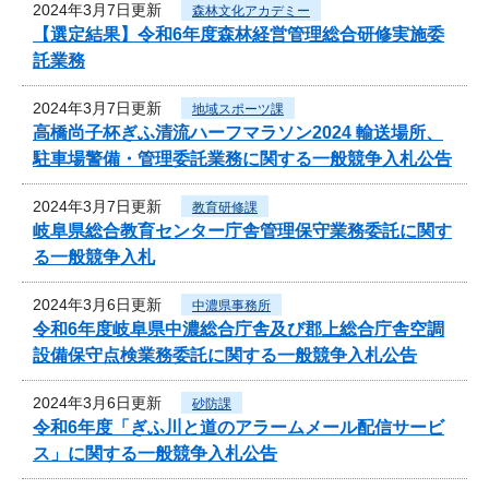
2024年3月7日更新
森林文化アカデミー
【選定結果】令和6年度森林経営管理総合研修実施委
託業務
2024年3月7日更新
地域スポーツ課
高橋尚子杯ぎふ清流ハーフマラソン2024 輸送場所、
駐車場警備・管理委託業務に関する一般競争入札公告
2024年3月7日更新
教育研修課
岐阜県総合教育センター庁舎管理保守業務委託に関す
る一般競争入札
2024年3月6日更新
中濃県事務所
令和6年度岐阜県中濃総合庁舎及び郡上総合庁舎空調
設備保守点検業務委託に関する一般競争入札公告
2024年3月6日更新
砂防課
令和6年度「ぎふ川と道のアラームメール配信サービ
ス」に関する一般競争入札公告