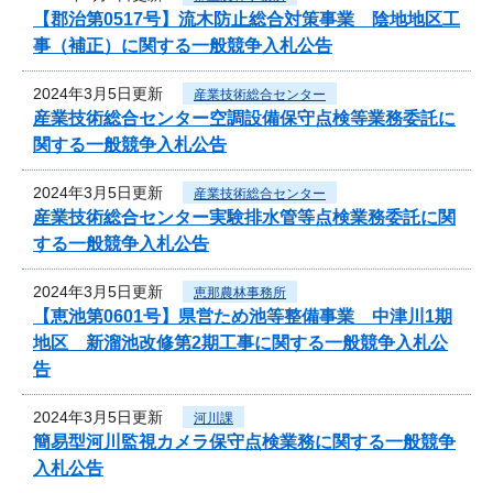
【郡治第0517号】流木防止総合対策事業 陰地地区工
事（補正）に関する一般競争入札公告
2024年3月5日更新
産業技術総合センター
産業技術総合センター空調設備保守点検等業務委託に
関する一般競争入札公告
2024年3月5日更新
産業技術総合センター
産業技術総合センター実験排水管等点検業務委託に関
する一般競争入札公告
2024年3月5日更新
恵那農林事務所
【恵池第0601号】県営ため池等整備事業 中津川1期
地区 新溜池改修第2期工事に関する一般競争入札公
告
2024年3月5日更新
河川課
簡易型河川監視カメラ保守点検業務に関する一般競争
入札公告