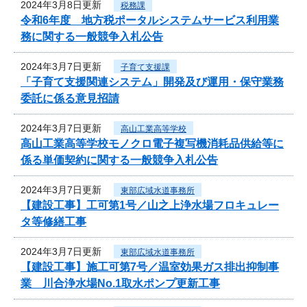
2024年3月8日更新
税務課
令和6年度 地方税ポータルシステムサービス利用業
務に関する一般競争入札公告
2024年3月7日更新
子育て支援課
「子育て支援関連システム」開発及び運用・保守業務
委託に係る意見招請
2024年3月7日更新
高山工業高等学校
高山工業高等学校モノクロ電子複写機消耗品供給等に
係る単価契約に関する一般競争入札公告
2024年3月7日更新
東部広域水道事務所
【建設工事】工可第1号／山之上浄水場フロキュレー
タ等修繕工事
2024年3月7日更新
東部広域水道事務所
【建設工事】施工可第7号／温室効果ガス排出抑制事
業 川合浄水場No.1取水ポンプ更新工事