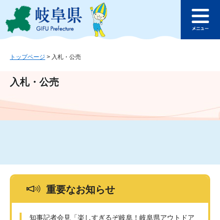
ペ
メ
このページの本文へ
ー
ニ
メ
ジ
ュ
ニ
の
ー
ュ
先
を
ー
頭
飛
トップページ
>
入札・公売
で
ば
す
し
入札・公売
。
て
本
文
へ
重要なお知らせ
知事記者会見「楽しすぎるぞ岐阜！岐阜県アウトドア