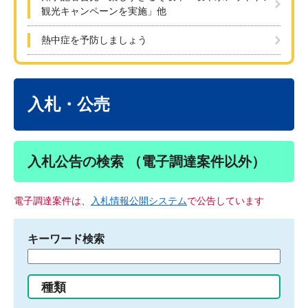
観光キャンペーンを実施」他
熱中症を予防しましょう
本
文
入札・公売
入札公告の検索 （電子調達案件以外）
電子調達案件は、
入札情報公開システム
で公告しています
キーワード検索
検
索
す
種類
る