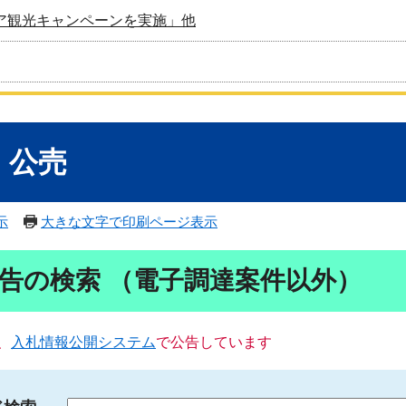
ア観光キャンペーンを実施」他
・公売
示
大きな文字で印刷ページ表示
告の検索 （電子調達案件以外）
、
入札情報公開システム
で公告しています