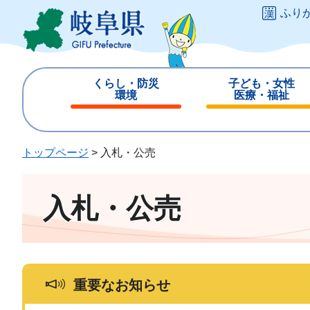
ペ
メ
ふり
ー
ニ
ジ
ュ
の
ー
先
を
くらし・防災
子ども・女性
頭
飛
環境
医療・福祉
で
ば
閉
閉
す
し
じ
じ
。
て
る
る
トップページ
>
入札・公売
本
文
へ
入札・公売
重要なお知らせ