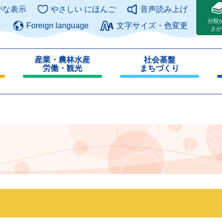
このページの本文へ
がな表示
やさしい にほんご
音声読み上げ
分類
Foreign language
文字サイズ・色変更
さが
産業・農林水産
社会基盤
労働・観光
まちづくり
閉
閉
じ
じ
る
る