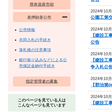
県有資産売却
2024年10
公園工第交
差押財産公売
2024年10
公売情報
【建設工
共同入札の手続き
公告
落札後の注意事項
2024年10
【建設工
銀行振り込みなどによる公
売保証金納付手続き
争入札公
2024年10
指定管理者の募集
【郡治第
2024年10
このページを見ている人は
【建設工事
こんなページも見ています