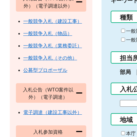
キーワー
外）（電子調達以外）
種類
一般競争入札（建設工事）
一般
一般競争入札（物品）
一般
一般競争入札（業務委託）
担当
一般競争入札（その他）
公募型プロポーザル
部局
入札
入札公告（WTO案件以
外）（電子調達）
期
間
電子調達（建設工事以外）
の
地域
始
入札参加資格
ま
本庁