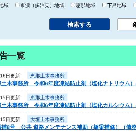
り
地域
東濃（多治見）地域
恵那地域
下呂地域
告一覧
月16日更新
恵那土木事務所
那土木事務所 令和6年度凍結防止剤（塩化ナトリウム
月15日更新
恵那土木事務所
那土木事務所 令和6年度凍結防止剤（塩化カルシウム
月15日更新
大垣土木事務所
橋補8号 公共 道路メンテナンス補助（橋梁補修）（債