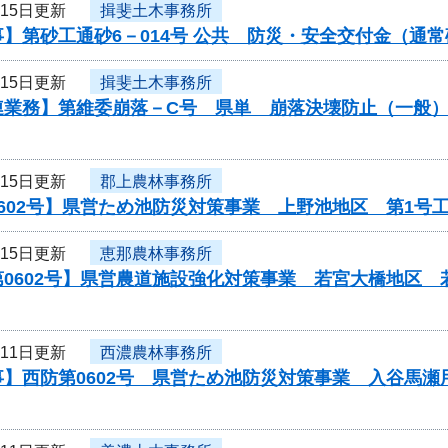
月15日更新
揖斐土木事務所
】第砂工通砂6－014号 公共 防災・安全交付金（通
月15日更新
揖斐土木事務所
連業務】第維委崩落－C号 県単 崩落決壊防止（一般
月15日更新
郡上農林事務所
602号】県営ため池防災対策事業 上野池地区 第1号
月15日更新
恵那農林事務所
第0602号】県営農道施設強化対策事業 若宮大橋地区
月11日更新
西濃農林事務所
事】西防第0602号 県営ため池防災対策事業 入谷馬