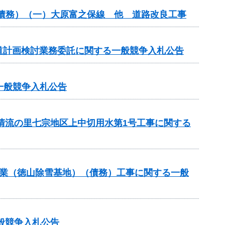
（債務）（一）大原富之保線 他 道路改良工事
道計画検討業務委託に関する一般競争入札公告
る一般競争入札公告
と清流の里七宗地区上中切用水第1号工事に関する
道路事業（徳山除雪基地）（債務）工事に関する一般
般競争入札公告