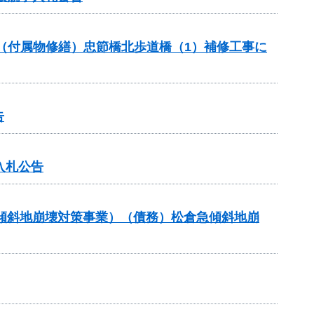
助（付属物修繕）忠節橋北歩道橋（1）補修工事に
告
入札公告
急傾斜地崩壊対策事業）（債務）松倉急傾斜地崩