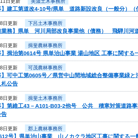
月11日更新
美濃土木事務所
】建工第道改4-10号/県単 道路新設改良（一般分）
月8日更新
下呂土木事務所
連業務】県単 河川局部改良事業他（債務） 飛騨川河
月8日更新
揖斐農林事務所
】揖治第0614号 県単治山事業 湯山地区 工事に関す
月8日更新
可茂農林事務所
事】可中工第0605号／県営中山間地域総合整備事業緑
入札公告
月8日更新
揖斐土木事務所
】第維工43－A101-B03-2他号 公共 積寒対策
公告
月8日更新
郡上農林事務所
612号】県単治山事業 山ノカクラ地区工事に関する一