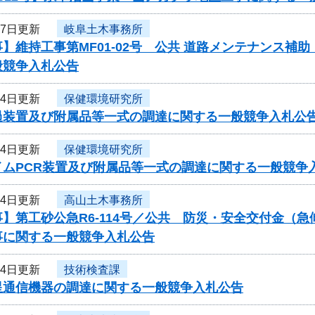
月7日更新
岐阜土木事務所
】維持工事第MF01-02号 公共 道路メンテナンス補
般競争入札公告
月4日更新
保健環境研究所
過装置及び附属品等一式の調達に関する一般競争入札公
月4日更新
保健環境研究所
イムPCR装置及び附属品等一式の調達に関する一般競争
月4日更新
高山土木事務所
】第工砂公急R6-114号／公共 防災・安全交付金（
事に関する一般競争入札公告
月4日更新
技術検査課
星通信機器の調達に関する一般競争入札公告