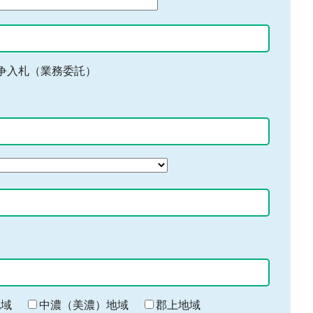
争入札（業務委託）
地域
中濃（美濃）地域
郡上地域