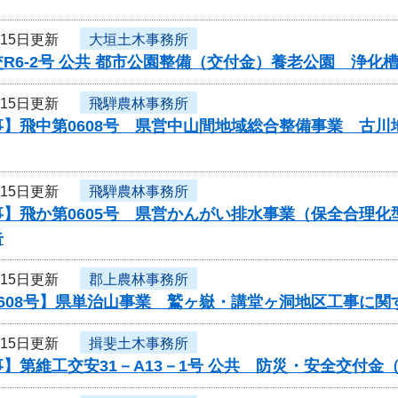
月15日更新
大垣土木事務所
R6-2号 公共 都市公園整備（交付金）養老公園 浄
月15日更新
飛騨農林事務所
事】飛中第0608号 県営中山間地域総合整備事業 古
月15日更新
飛騨農林事務所
事】飛か第0605号 県営かんがい排水事業（保全合理
告
月15日更新
郡上農林事務所
0608号】県単治山事業 鷲ヶ嶽・講堂ヶ洞地区工事に関
月15日更新
揖斐土木事務所
】第維工交安31－A13－1号 公共 防災・安全交付