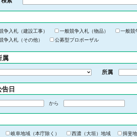
ド検索
検
索
す
る
キ
競争入札（建設工事）
一般競争入札（物品）
一般競
ー
競争入札（その他）
公募型プロポーザル
ワ
ー
所属
ド
を
所属
入
力
公告日
から
期
間
の
終
わ
岐阜地域（本庁除く）
西濃（大垣）地域
揖斐