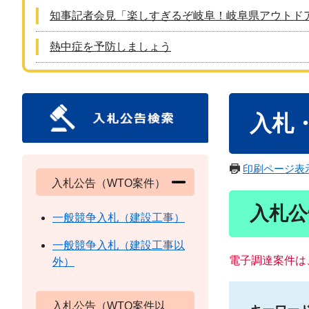
知事記者会見「楽しすぎるぞ岐阜！岐阜県アウトド
熱中症を予防しましょう
本
入札
文
印刷ページ表
入札公告（WTO案件）
入札公
一般競争入札（建設工事）
一般競争入札（建設工事以
電子調達案件は
外）
入札公告（WTO案件以