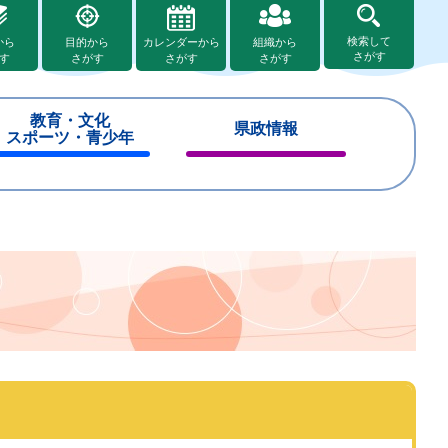
検索して
から
目的から
カレンダーから
組織から
さがす
す
さがす
さがす
さがす
教育・文化
県政情報
スポーツ・青少年
閉
閉
じ
じ
る
る