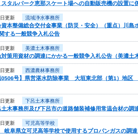
リスタルパーク恵那スケート場への自動販売機の設置に
5日更新
流域浄水事務所
資本整備総合交付金事業（防災・安全）（重点）川島ポンプ
に関する一般競争入札公告
2日更新
美濃土木事務所
急対策用資材の調達にかかる一般競争入札公告（美濃土
2日更新
西濃農林事務所
第0506号】県営湛水防除事業 大垣東北部（第1）地
2日更新
下呂土木事務所
呂土木事務所及び下呂市の道路舗装補修用常温合材の調
2日更新
可児高等学校
度 岐阜県立可児高等学校で使用するプロパンガスの調