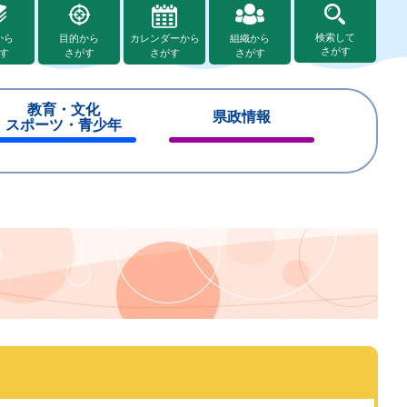
検索して
から
目的から
カレンダーから
組織から
さがす
す
さがす
さがす
さがす
教育・文化
県政情報
スポーツ・青少年
閉
閉
じ
じ
る
る