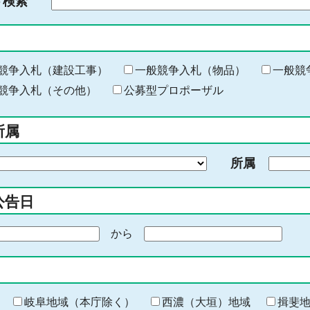
ド検索
検
索
す
る
キ
競争入札（建設工事）
一般競争入札（物品）
一般競
ー
競争入札（その他）
公募型プロポーザル
ワ
ー
所属
ド
を
所属
入
力
公告日
から
期
間
の
終
わ
岐阜地域（本庁除く）
西濃（大垣）地域
揖斐