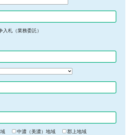
争入札（業務委託）
地域
中濃（美濃）地域
郡上地域