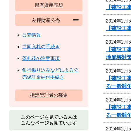
県有資産売却
【建設工事
差押財産公売
2024年2月
【建設工
公売情報
2024年2月
共同入札の手続き
【建設工
地崩壊対
落札後の注意事項
銀行振り込みなどによる公
2024年2月
売保証金納付手続き
【建設工事
る一般競
指定管理者の募集
2024年2月
【建設工事
る一般競
このページを見ている人は
こんなページも見ています
2024年2月