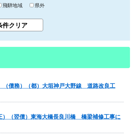
飛騨地域
県外
事業）（債務）（都）大垣神戸大野線 道路改良工
補正）（翌債）東海大橋長良川橋 橋梁補修工事に