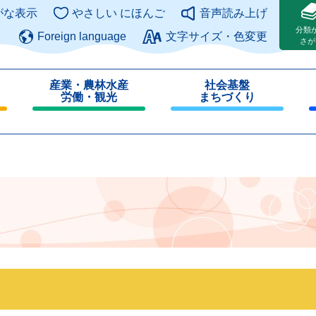
このページの本文へ
がな表示
やさしい にほんご
音声読み上げ
分類
Foreign language
文字サイズ・色変更
さが
産業・農林水産
社会基盤
労働・観光
まちづくり
閉
閉
じ
じ
る
る