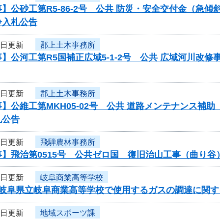
】公砂工第R5-86-2号 公共 防災・安全交付金（急
争入札公告
5日更新
郡上土木事務所
】公河工第R5国補正広域5-1-2号 公共 広域河川改
5日更新
郡上土木事務所
】公維工第MKH05-02号 公共 道路メンテナンス
札公告
5日更新
飛騨農林事務所
事】飛治第0515号 公共ゼロ国 復旧治山工事（曲り
5日更新
岐阜商業高等学校
度岐阜県立岐阜商業高等学校で使用するガスの調達に関す
5日更新
地域スポーツ課