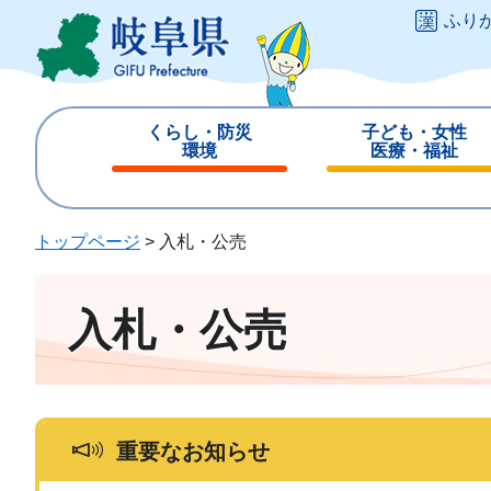
ペ
メ
ふり
ー
ニ
ジ
ュ
の
ー
先
を
くらし・防災
子ども・女性
頭
飛
環境
医療・福祉
で
ば
閉
閉
す
し
じ
じ
。
て
る
る
トップページ
>
入札・公売
本
文
へ
入札・公売
重要なお知らせ