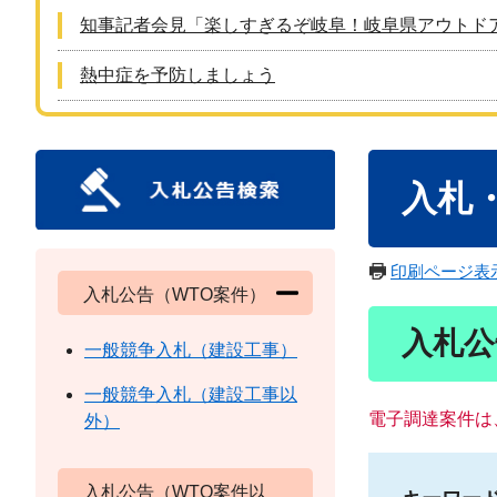
知事記者会見「楽しすぎるぞ岐阜！岐阜県アウトド
熱中症を予防しましょう
本
入札
文
印刷ページ表
入札公告（WTO案件）
入札公
一般競争入札（建設工事）
一般競争入札（建設工事以
電子調達案件は
外）
入札公告（WTO案件以