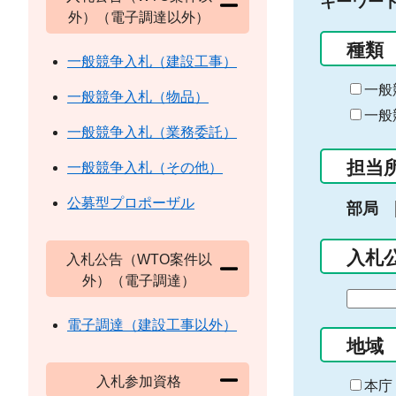
キーワー
外）（電子調達以外）
種類
一般競争入札（建設工事）
一般
一般競争入札（物品）
一般
一般競争入札（業務委託）
担当
一般競争入札（その他）
公募型プロポーザル
部局
入札
入札公告（WTO案件以
外）（電子調達）
期
間
電子調達（建設工事以外）
の
地域
始
入札参加資格
ま
本庁