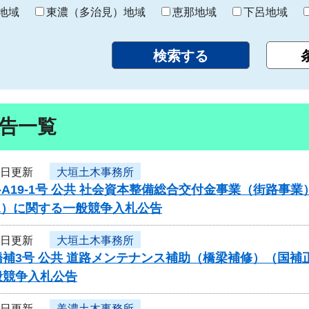
り
地域
東濃（多治見）地域
恵那地域
下呂地域
告一覧
5日更新
大垣土木事務所
-A19-1号 公共 社会資本整備総合交付金事業（街路
1）に関する一般競争入札公告
5日更新
大垣土木事務所
橋補3号 公共 道路メンテナンス補助（橋梁補修）（国
般競争入札公告
5日更新
美濃土木事務所