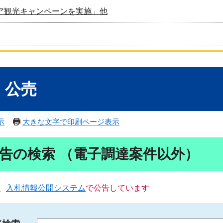
ア観光キャンペーンを実施」他
・公売
示
大きな文字で印刷ページ表示
告の検索 （電子調達案件以外）
、
入札情報公開システム
で公告しています