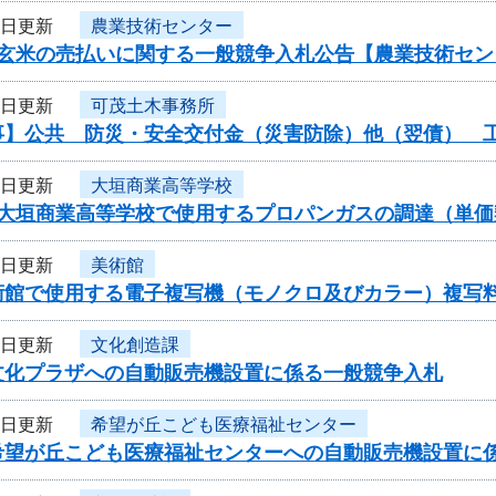
2日更新
農業技術センター
産玄米の売払いに関する一般競争入札公告【農業技術セン
2日更新
可茂土木事務所
事】公共 防災・安全交付金（災害防除）他（翌債） 
1日更新
大垣商業高等学校
度大垣商業高等学校で使用するプロパンガスの調達（単
1日更新
美術館
術館で使用する電子複写機（モノクロ及びカラー）複写
1日更新
文化創造課
文化プラザへの自動販売機設置に係る一般競争入札
1日更新
希望が丘こども医療福祉センター
希望が丘こども医療福祉センターへの自動販売機設置に