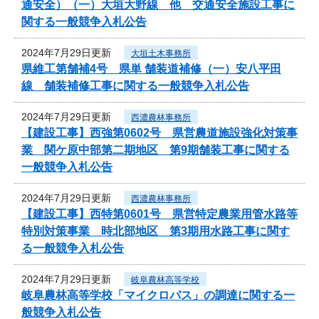
通安全）（一）大垣大野線 他 交通安全施設工事に
関する一般競争入札公告
2024年7月29日更新
大垣土木事務所
県維工第舗補4号 県単 舗装道補修（一）安八平田
線 舗装補修工事に関する一般競争入札公告
2024年7月29日更新
西濃農林事務所
【建設工事】西強第0602号 県営農道施設強化対策事
業 関ケ原中部第二期地区 第9期舗装工事に関する
一般競争入札公告
2024年7月29日更新
西濃農林事務所
【建設工事】西特第0601号 県営特定農業用管水路等
特別対策事業 時北部地区 第3期用水路工事に関す
る一般競争入札公告
2024年7月29日更新
岐阜農林高等学校
岐阜農林高等学校「マイクロバス」の調達に関する一
般競争入札公告