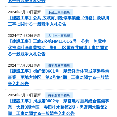
る一般競争入札公告
2024年7月30日更新
下呂土木事務所
【建設工事】公共 広域河川改修事業他（債務）飛騨川
工事に関する一般競争入札公告
2024年7月30日更新
古川土木事務所
【建設工事】工維2公第HM11-01-2号 公共 無電柱
化推進計画事業補助 殿町工区電線共同溝工事に関す
る一般競争入札公告
2024年7月30日更新
揖斐農林事務所
【建設工事】揖経第0601号 県営経営体育成基盤整備
事業 更地方地区 第2号第4期 工事に関する一般競
争入札公告
2024年7月30日更新
揖斐農林事務所
【建設工事】揖振第0602号 県営農村振興総合整備事
業 大野3期地区 寺田排水路第2期・黒野用水路第2
期 工事に関する一般競争入札公告