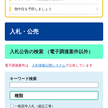
熱中症を予防しましょう
本
文
入札・公売
入札公告の検索 （電子調達案件以外）
電子調達案件は、
入札情報公開システム
で公告しています
キーワード検索
検
索
す
種類
る
キ
一般競争入札（建設工事）