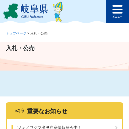
ペ
メ
このページの本文へ
ー
ニ
メ
ジ
ュ
ニ
の
ー
ュ
先
を
ー
頭
飛
トップページ
>
入札・公売
で
ば
す
し
入札・公売
。
て
本
文
へ
重要なお知らせ
ツキノワグマ出没注意情報発令中！