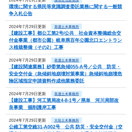
環境生活政策課
環境に関する県民等意識調査委託業務に関する一般競
争入札公告
2024年7月29日更新
美濃土木事務所
【建設工事】都公工第2号/公共 社会資本整備総合交
付金事業（都市公園）岐阜県百年公園北口エントラン
ス植栽整備（その2）工事
2024年7月29日更新
美濃土木事務所
【建設関連業務】砂委第急傾055-A号／公共 防災・
安全交付金（急傾斜地崩壊対策事業）急傾斜地崩壊危
険区域指定申請資料作成他業務委託
2024年7月29日更新
美濃土木事務所
【建設工事】河工第局改4-8-1号／県単 河川局部改
良事業 掘削護岸工事
2024年7月29日更新
大垣土木事務所
公維工第交維31-A002号 公共 防災・安全交付金（交