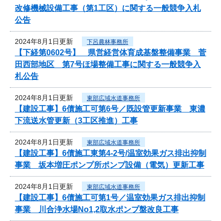
改修機械設備工事（第1工区）に関する一般競争入札
公告
2024年8月1日更新
下呂農林事務所
【下経第0602号】 県営経営体育成基盤整備事業 菅
田西部地区 第7号ほ場整備工事に関する一般競争入
札公告
2024年8月1日更新
東部広域水道事務所
【建設工事】6債施工可第6号／既設管更新事業 東濃
下流送水管更新（3工区推進）工事
2024年8月1日更新
東部広域水道事務所
【建設工事】6債施工東第4-2号/温室効果ガス排出抑制
事業 坂本増圧ポンプ所ポンプ設備（電気）更新工事
2024年8月1日更新
東部広域水道事務所
【建設工事】6債施工可第1号／温室効果ガス排出抑制
事業 川合浄水場No1,2取水ポンプ盤改良工事