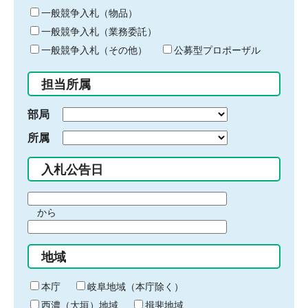
ー
一般競争入札（物品）
ワ
一般競争入札（業務委託）
ー
ド
一般競争入札（その他）
公募型プロポーザル
を
入
担当所属
力
部局
所属
入札公告日
期
から
間
期
の
間
始
地域
の
ま
終
り
わ
本庁
岐阜地域（本庁除く）
り
西濃（大垣）地域
揖斐地域