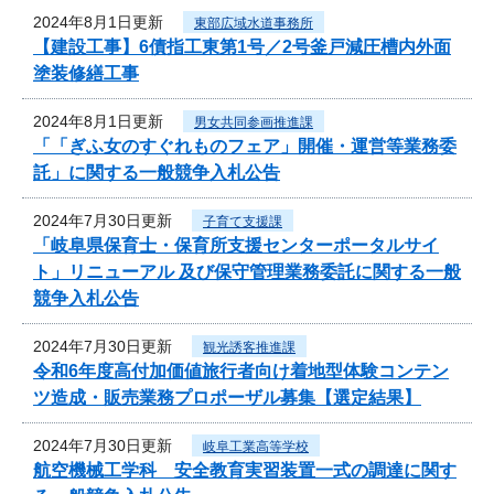
2024年8月1日更新
東部広域水道事務所
【建設工事】6債指工東第1号／2号釜戸減圧槽内外面
塗装修繕工事
2024年8月1日更新
男女共同参画推進課
「「ぎふ女のすぐれものフェア」開催・運営等業務委
託」に関する一般競争入札公告
2024年7月30日更新
子育て支援課
「岐阜県保育士・保育所支援センターポータルサイ
ト」リニューアル 及び保守管理業務委託に関する一般
競争入札公告
2024年7月30日更新
観光誘客推進課
令和6年度高付加価値旅行者向け着地型体験コンテン
ツ造成・販売業務プロポーザル募集【選定結果】
2024年7月30日更新
岐阜工業高等学校
航空機械工学科 安全教育実習装置一式の調達に関す