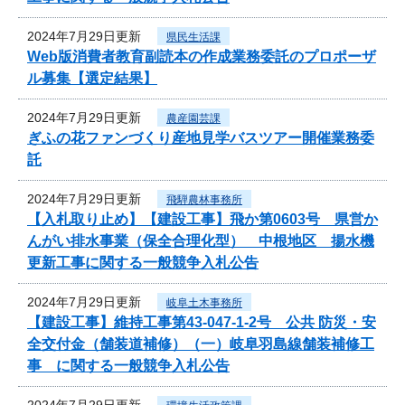
2024年7月29日更新
県民生活課
Web版消費者教育副読本の作成業務委託のプロポーザ
ル募集【選定結果】
2024年7月29日更新
農産園芸課
ぎふの花ファンづくり産地見学バスツアー開催業務委
託
2024年7月29日更新
飛騨農林事務所
【入札取り止め】【建設工事】飛か第0603号 県営か
んがい排水事業（保全合理化型） 中根地区 揚水機
更新工事に関する一般競争入札公告
2024年7月29日更新
岐阜土木事務所
【建設工事】維持工事第43-047-1-2号 公共 防災・安
全交付金（舗装道補修）（一）岐阜羽島線舗装補修工
事 に関する一般競争入札公告
2024年7月29日更新