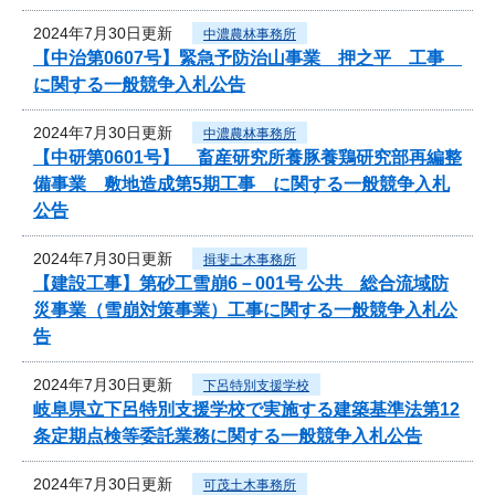
2024年7月30日更新
中濃農林事務所
【中治第0607号】緊急予防治山事業 押之平 工事
に関する一般競争入札公告
2024年7月30日更新
中濃農林事務所
【中研第0601号】 畜産研究所養豚養鶏研究部再編整
備事業 敷地造成第5期工事 に関する一般競争入札
公告
2024年7月30日更新
揖斐土木事務所
【建設工事】第砂工雪崩6－001号 公共 総合流域防
災事業（雪崩対策事業）工事に関する一般競争入札公
告
2024年7月30日更新
下呂特別支援学校
岐阜県立下呂特別支援学校で実施する建築基準法第12
条定期点検等委託業務に関する一般競争入札公告
2024年7月30日更新
可茂土木事務所