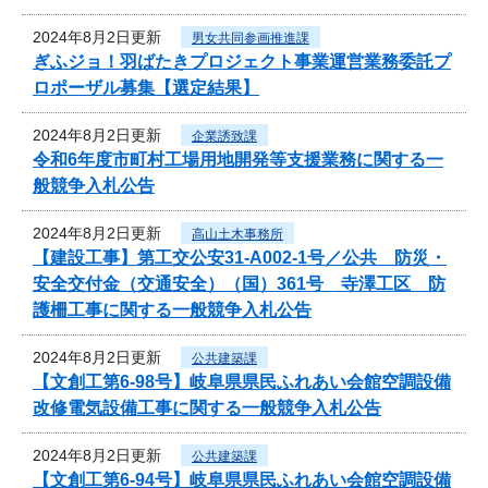
2024年8月2日更新
男女共同参画推進課
ぎふジョ！羽ばたきプロジェクト事業運営業務委託プ
ロポーザル募集【選定結果】
2024年8月2日更新
企業誘致課
令和6年度市町村工場用地開発等支援業務に関する一
般競争入札公告
2024年8月2日更新
高山土木事務所
【建設工事】第工交公安31-A002-1号／公共 防災・
安全交付金（交通安全）（国）361号 寺澤工区 防
護柵工事に関する一般競争入札公告
2024年8月2日更新
公共建築課
【文創工第6-98号】岐阜県県民ふれあい会館空調設備
改修電気設備工事に関する一般競争入札公告
2024年8月2日更新
公共建築課
【文創工第6-94号】岐阜県県民ふれあい会館空調設備