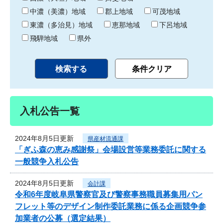
中濃（美濃）地域
郡上地域
可茂地域
東濃（多治見）地域
恵那地域
下呂地域
飛騨地域
県外
入札公告一覧
2024年8月5日更新
県産材流通課
「ぎふ森の恵み感謝祭」会場設営等業務委託に関する
一般競争入札公告
2024年8月5日更新
会計課
令和6年度岐阜県警察官及び警察事務職員募集用パン
フレット等のデザイン制作委託業務に係る企画競争参
加業者の公募（選定結果）