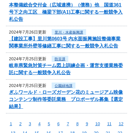
本整備総合交付金（広域連携）（債務）他 国道361
号下之向工区 橋梁下部(A1)工事に関する一般競争入
札公告
2024年7月26日更新
里川・水産振興課
【建設工事】里川第0603号 内水面振興施設整備事業
関事業所外壁等修繕工事に関する一般競争入札公告
2024年7月25日更新
防災課
岐阜県緊急対策チーム図上訓練企画・運営支援業務委
託に関する一般競争入札公告
2024年7月25日更新
公園緑地課
ぎふワールド・ローズガーデン花のミュージアム映像
コンテンツ制作等委託業務 プロポーザル募集【選定
結果】
1
2
3
4
5
6
7
8
9
10
11
12
13
14
15
16
17
18
19
20
21
22