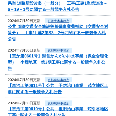
県単 道路新設改良（一般分） 工事/工建1単第道改－
6－19－1号に関する一般競争入札公告
2024年7月30日更新
可茂土木事務所
公共 道路交通安全施設等整備事業費補助（交通安全対
策分） 工事/工建2第S3－2号に関する一般競争入札
公告
2024年7月30日更新
恵那農林事務所
【恵か第0601号】県営かんがい排水事業（保全合理化
型） 小郷地区 第3期工事に関する一般競争入札公
告
2024年7月30日更新
恵那農林事務所
【恵治工第0611号】公共 予防治山事業 茂立地区工
事に関する一般競争入札公告
2024年7月30日更新
恵那農林事務所
【恵治工第0610号】公共 復旧治山事業 蛇引谷地区
工事に関する一般競争入札公告