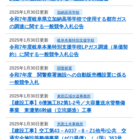
2025年1月30日更新
加納高等学校
令和7年度岐阜県立加納高等学校で使用する都市ガス
の調達に関する一般競争入札公告
2025年1月30日更新
岐阜本巣特別支援学校
令和7年度岐阜本巣特別支援学校LPガス調達（単価契
約）に関する一般競争入札公告
2025年1月30日更新
関警察署
令和7年度 関警察署施設への自動販売機設置に係る
一般競争入札
2025年1月30日更新
東部広域水道事務所
【建設工事】6債施工B2第1-2号／大容量送水管整備
事業 東濃第6幹線（立坑築造）工事
2025年1月30日更新
恵那土木事務所
【建設工事】交工第43－A037－8－Z1他号/公共 交
通安全施設等整備事業（ゼロ県債）（（国）363号