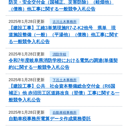
防災・安全交付金（国補正、災害防除）（畦畑他）
（債務）他工事に関する一般競争入札公告
2025年1月28日更新
古川土木事務所
【建設工事】工維3単第現施R7-Z-K2他号 県単 現
道施設整備（一般）（平湯他）（債務）他工事に関す
る一般競争入札公告
2025年1月28日更新
消防学校
令和7年度岐阜県消防学校における電気の調達(単価契
約)に関する一般競争入札公告
2025年1月28日更新
下呂土木事務所
【建設工事】公共 社会資本整備総合交付金（R6国
補正）他 赤沼田工区道路改良（翌債）工事に関する一
般競争入札公告
2025年1月28日更新
自動車税事務所
自動車税事務所電算データ作成業務委託