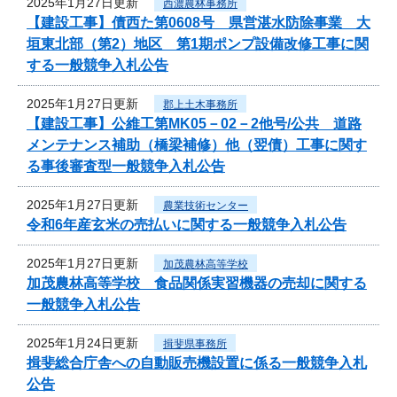
2025年1月27日更新
西濃農林事務所
【建設工事】債西た第0608号 県営湛水防除事業 大
垣東北部（第2）地区 第1期ポンプ設備改修工事に関
する一般競争入札公告
2025年1月27日更新
郡上土木事務所
【建設工事】公維工第MK05－02－2他号/公共 道路
メンテナンス補助（橋梁補修）他（翌債）工事に関す
る事後審査型一般競争入札公告
2025年1月27日更新
農業技術センター
令和6年産玄米の売払いに関する一般競争入札公告
2025年1月27日更新
加茂農林高等学校
加茂農林高等学校 食品関係実習機器の売却に関する
一般競争入札公告
2025年1月24日更新
揖斐県事務所
揖斐総合庁舎への自動販売機設置に係る一般競争入札
公告