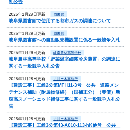
札公告
2025年1月29日更新
図書館
岐阜県図書館で使用する都市ガスの調達について
2025年1月29日更新
図書館
岐阜県図書館への自動販売機設置に係る一般競争入札
2025年1月29日更新
岐阜農林高等学校
岐阜農林高等学校「野菜温室細霧冷房装置」の調達に
関する一般競争入札公告
2025年1月28日更新
古川土木事務所
【建設工事】工維2公第MFH11-3号 公共 道路メン
テナンス補助（附属物修繕）（国補正分）（翌債）新
穂高スノーシェッド補修工事に関する一般競争入札公
告
2025年1月28日更新
古川土木事務所
【建設工事】工維3公第43-A010-113-hK他号 公共