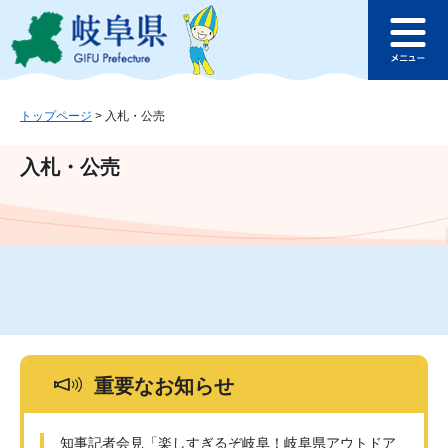
ペ
メ
このページの本文へ
ー
ニ
メ
ジ
ュ
ニ
の
ー
ュ
先
を
ー
頭
飛
トップページ
>
入札・公売
で
ば
す
し
入札・公売
。
て
本
文
へ
重要なお知らせ
知事記者会見「楽しすぎるぞ岐阜！岐阜県アウトドア