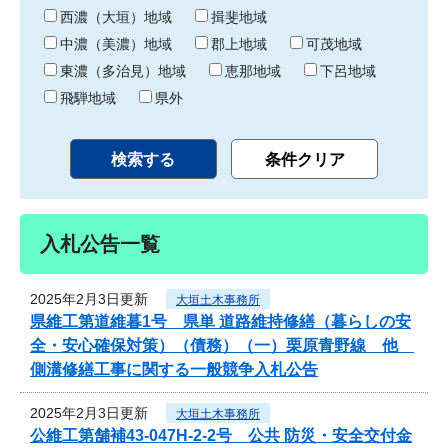
り
西濃（大垣）地域
揖斐地域
中濃（美濃）地域
郡上地域
可茂地域
東濃（多治見）地域
恵那地域
下呂地域
飛騨地域
県外
入札公告一覧
2025年2月3日更新
大垣土木事務所
県維工第道維暮1号 県単 道路維持修繕（暮らしの安
全・安心確保対策）（債務）（一）栗原青野線 他
側溝修繕工事に関する一般競争入札公告
2025年2月3日更新
大垣土木事務所
公維工第舗補43-047H-2-2号 公共 防災・安全交付金