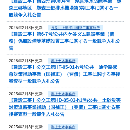
【建設工事】債西た第0604号 県営湛水防除事業 鵜
森三郷地区 鵜森三郷排水機場第3期工事に関する一
般競争入札公告
2025年2月3日更新
長良川上流河川開発工事事務所
【建設工事】第6-7号/公共内ケ谷ダム建設事業（債
務）係船設備等基礎設置工事に関する一般競争入札公
告
2025年2月3日更新
郡上土木事務所
【建設工事】公交工第HT-05-01-h号/公共 通学路緊
急対策補助事業（国補正）（翌債）工事に関する事後
審査型一般競争入札公告
2025年2月3日更新
郡上土木事務所
【建設工事】公交工第HD-05-03-h1号/公共 土砂災害
対策道路事業補助（国補正）（翌債）工事に関する事
後審査型一般競争入札公告
2025年2月3日更新
郡上土木事務所