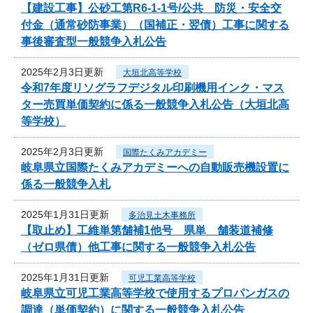
【建設工事】公砂工第R6-1-1号/公共 防災・安全交
付金（通常砂防事業）（国補正・翌債）工事に関する
事後審査型一般競争入札公告
2025年2月3日更新
大垣北高等学校
令和7年度リソグラフデジタル印刷機用インク・マス
ター売買単価契約に係る一般競争入札公告（大垣北高
等学校）
2025年2月3日更新
国際たくみアカデミー
岐阜県立国際たくみアカデミーへの自動販売機設置に
係る一般競争入札
2025年1月31日更新
多治見土木事務所
【取止め】工維単第舗補1他号 県単 舗装道補修
（ゼロ県債）他工事に関する一般競争入札公告
2025年1月31日更新
可児工業高等学校
岐阜県立可児工業高等学校で使用するプロパンガスの
調達（単価契約）に関する一般競争入札公告