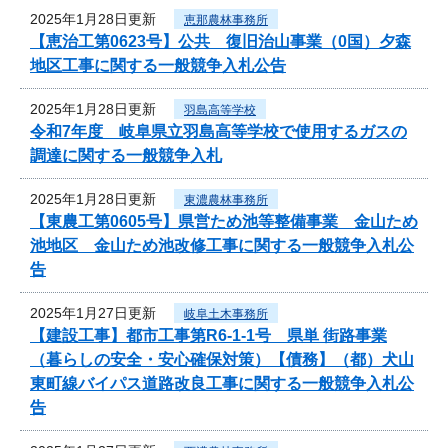
2025年1月28日更新
恵那農林事務所
【恵治工第0623号】公共 復旧治山事業（0国）夕森
地区工事に関する一般競争入札公告
2025年1月28日更新
羽島高等学校
令和7年度 岐阜県立羽島高等学校で使用するガスの
調達に関する一般競争入札
2025年1月28日更新
東濃農林事務所
【東農工第0605号】県営ため池等整備事業 金山ため
池地区 金山ため池改修工事に関する一般競争入札公
告
2025年1月27日更新
岐阜土木事務所
【建設工事】都市工事第R6-1-1号 県単 街路事業
（暮らしの安全・安心確保対策）【債務】（都）犬山
東町線バイパス道路改良工事に関する一般競争入札公
告