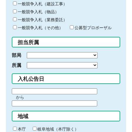
キ
一般競争入札（建設工事）
ー
一般競争入札（物品）
ワ
一般競争入札（業務委託）
ー
ド
一般競争入札（その他）
公募型プロポーザル
を
入
担当所属
力
部局
所属
入札公告日
期
から
間
期
の
間
始
地域
の
ま
終
り
わ
本庁
岐阜地域（本庁除く）