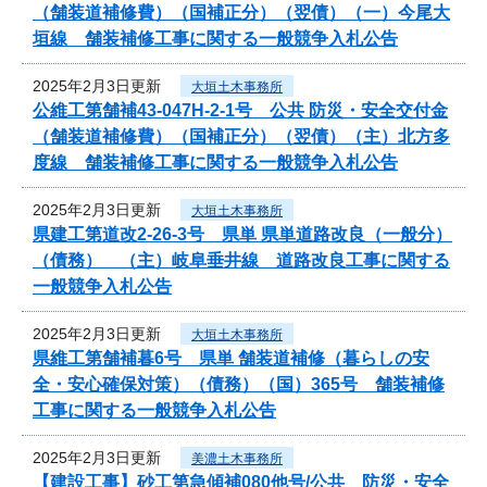
（舗装道補修費）（国補正分）（翌債）（一）今尾大
垣線 舗装補修工事に関する一般競争入札公告
2025年2月3日更新
大垣土木事務所
公維工第舗補43-047H-2-1号 公共 防災・安全交付金
（舗装道補修費）（国補正分）（翌債）（主）北方多
度線 舗装補修工事に関する一般競争入札公告
2025年2月3日更新
大垣土木事務所
県建工第道改2-26-3号 県単 県単道路改良（一般分）
（債務） （主）岐阜垂井線 道路改良工事に関する
一般競争入札公告
2025年2月3日更新
大垣土木事務所
県維工第舗補暮6号 県単 舗装道補修（暮らしの安
全・安心確保対策）（債務）（国）365号 舗装補修
工事に関する一般競争入札公告
2025年2月3日更新
美濃土木事務所
【建設工事】砂工第急傾補080他号/公共 防災・安全