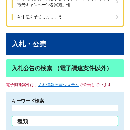
観光キャンペーンを実施」他
熱中症を予防しましょう
本
文
入札・公売
入札公告の検索 （電子調達案件以外）
電子調達案件は、
入札情報公開システム
で公告しています
キーワード検索
検
索
す
種類
る