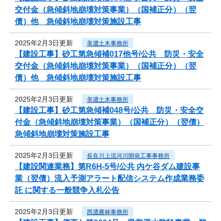
交付金（急傾斜地崩壊対策事業）（国補正分）（翌
債）他 急傾斜地崩壊対策施設工事
2025年2月3日更新
美濃土木事務所
【建設工事】砂工第急傾補017他号/公共 防災・安全
交付金（急傾斜地崩壊対策事業）（国補正分）（翌
債）他 急傾斜地崩壊対策施設工事
2025年2月3日更新
美濃土木事務所
【建設工事】砂工第急傾補048号/公共 防災・安全交
付金（急傾斜地崩壊対策事業）（国補正分）（翌債）
急傾斜地崩壊対策施設工事
2025年2月3日更新
長良川上流河川開発工事事務所
【建設関連業務】第R6H-5号/公共 内ケ谷ダム建設事
業（翌債）流入予測アラート配信システム作成業務委
託 に関する一般競争入札公告
2025年2月3日更新
西濃農林事務所