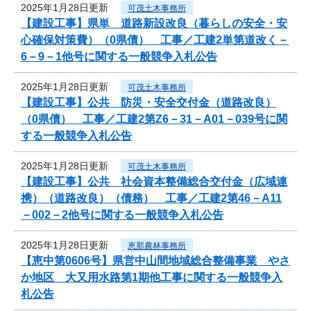
2025年1月28日更新
可茂土木事務所
【建設工事】県単 道路新設改良（暮らしの安全・安
心確保対策費）（0県債） 工事／工建2単第道改く－
6－9－1他号に関する一般競争入札公告
2025年1月28日更新
可茂土木事務所
【建設工事】公共 防災・安全交付金（道路改良）
（0県債） 工事／工建2第Z6－31－A01－039号に関
する一般競争入札公告
2025年1月28日更新
可茂土木事務所
【建設工事】公共 社会資本整備総合交付金（広域連
携）（道路改良）（債務） 工事／工建2第46－A11
－002－2他号に関する一般競争入札公告
2025年1月28日更新
恵那農林事務所
【恵中第0606号】県営中山間地域総合整備事業 やさ
か地区 大又用水路第1期他工事に関する一般競争入
札公告