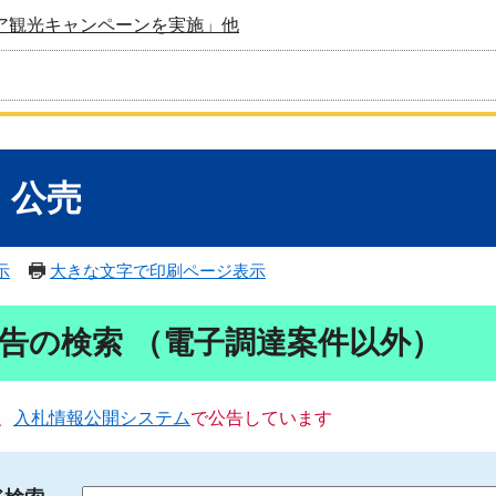
ア観光キャンペーンを実施」他
・公売
示
大きな文字で印刷ページ表示
告の検索 （電子調達案件以外）
、
入札情報公開システム
で公告しています