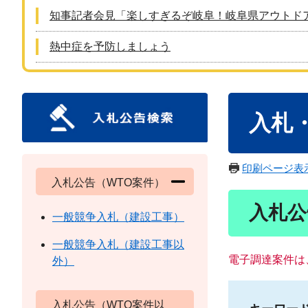
知事記者会見「楽しすぎるぞ岐阜！岐阜県アウトド
熱中症を予防しましょう
本
入札
文
印刷ページ表
入札公告（WTO案件）
入札公
一般競争入札（建設工事）
一般競争入札（建設工事以
電子調達案件は
外）
入札公告（WTO案件以