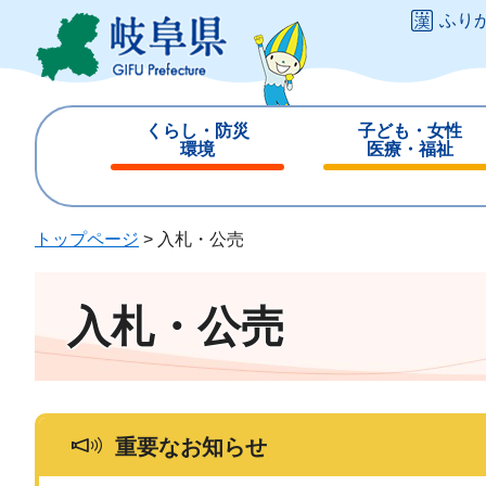
ペ
メ
ふり
ー
ニ
ジ
ュ
の
ー
先
を
くらし・防災
子ども・女性
頭
飛
環境
医療・福祉
で
ば
閉
閉
す
し
じ
じ
。
て
る
る
トップページ
>
入札・公売
本
文
へ
入札・公売
重要なお知らせ