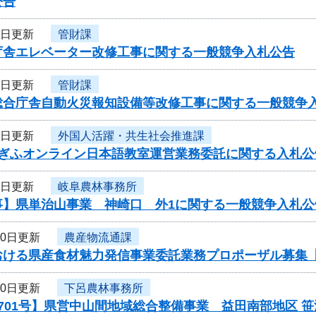
公告
2日更新
管財課
庁舎エレベーター改修工事に関する一般競争入札公告
2日更新
管財課
総合庁舎自動火災報知設備等改修工事に関する一般競争
2日更新
外国人活躍・共生社会推進課
度ぎふオンライン日本語教室運営業務委託に関する入札公
2日更新
岐阜農林事務所
事】県単治山事業 神崎口 外1に関する一般競争入札公
30日更新
農産物流通課
おける県産食材魅力発信事業委託業務プロポーザル募集
30日更新
下呂農林事務所
701号】県営中山間地域総合整備事業 益田南部地区 