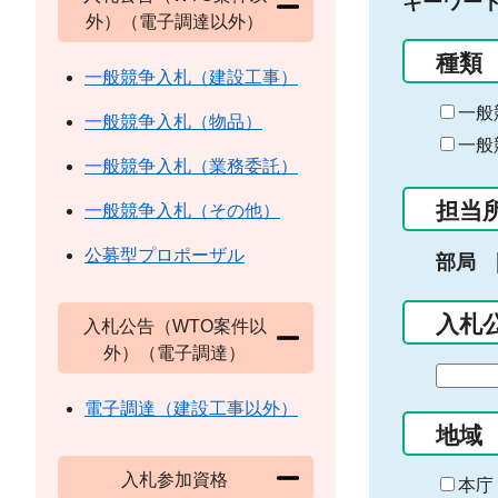
キーワー
外）（電子調達以外）
種類
一般競争入札（建設工事）
一般
一般競争入札（物品）
一般
一般競争入札（業務委託）
担当
一般競争入札（その他）
公募型プロポーザル
部局
入札
入札公告（WTO案件以
外）（電子調達）
期
間
電子調達（建設工事以外）
の
地域
始
入札参加資格
ま
本庁