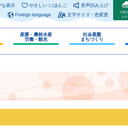
このページの本文へ
がな表示
やさしい にほんご
音声読み上げ
分類
Foreign language
文字サイズ・色変更
さが
産業・農林水産
社会基盤
労働・観光
まちづくり
閉
閉
じ
じ
る
る