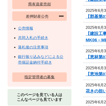
県有資産売却
2025年6月
【郡基第0
差押財産公売
2025年6月
公売情報
【建設工事
共同入札の手続き
MK06－
落札後の注意事項
2025年6月
【恵林第0
銀行振り込みなどによる公
売保証金納付手続き
2025年6月
【恵池第0
指定管理者の募集
2025年6月
花きの担
このページを見ている人は
こんなページも見ています
2025年6月