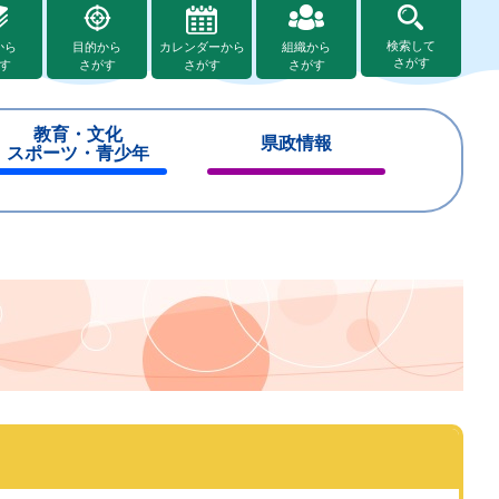
検索して
から
目的から
カレンダーから
組織から
さがす
す
さがす
さがす
さがす
教育・文化
県政情報
スポーツ・青少年
閉
閉
じ
じ
る
る