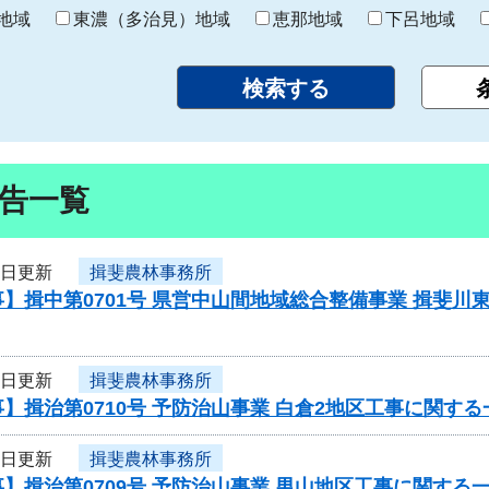
り
地域
東濃（多治見）地域
恵那地域
下呂地域
告一覧
3日更新
揖斐農林事務所
】揖中第0701号 県営中山間地域総合整備事業 揖斐川
3日更新
揖斐農林事務所
】揖治第0710号 予防治山事業 白倉2地区工事に関す
3日更新
揖斐農林事務所
】揖治第0709号 予防治山事業 男山地区工事に関する