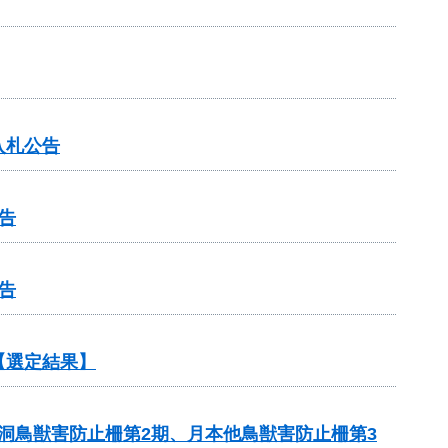
入札公告
告
告
【選定結果】
笹洞鳥獣害防止柵第2期、月本他鳥獣害防止柵第3