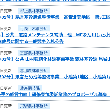
3日更新
郡上農林事務所
702号】県営基幹農道整備事業 高鷲北部地区 第3工
3日更新
可茂土木事務所
】公共 道路メンテナンス補助 他 MEを活用した小規
ME他号に関する一般競争入札公告
3日更新
恵那農林事務所
701号】公共 山村強靭化林道整備事業 森林基幹道 尾城
3日更新
恵那農林事務所
702号】県営ため池等整備事業 小池第1地区 小池第
2日更新
農産園芸課
い手の経営力向上研修実施委託業務のプロポーザル募集
2日更新
飛騨農林事務所