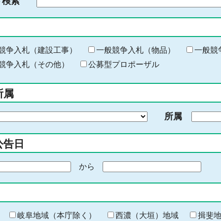
ド検索
検
索
す
る
キ
競争入札（建設工事）
一般競争入札（物品）
一般競
ー
競争入札（その他）
公募型プロポーザル
ワ
ー
所属
ド
を
所属
入
力
公告日
から
期
間
の
終
わ
岐阜地域（本庁除く）
西濃（大垣）地域
揖斐