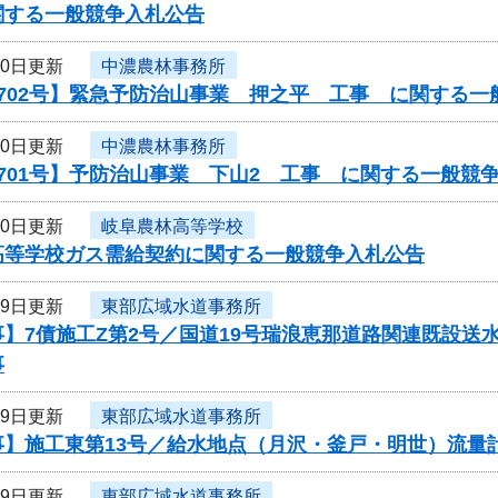
関する一般競争入札公告
30日更新
中濃農林事務所
702号】緊急予防治山事業 押之平 工事 に関する一
30日更新
中濃農林事務所
701号】予防治山事業 下山2 工事 に関する一般競
30日更新
岐阜農林高等学校
高等学校ガス需給契約に関する一般競争入札公告
29日更新
東部広域水道事務所
】7債施工Z第2号／国道19号瑞浪恵那道路関連既設送
事
29日更新
東部広域水道事務所
事】施工東第13号／給水地点（月沢・釜戸・明世）流量
29日更新
東部広域水道事務所