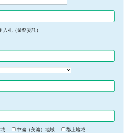
争入札（業務委託）
地域
中濃（美濃）地域
郡上地域