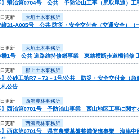
事】飛治第0704号 公共 予防治山工事（尻取尾通）
2日更新
大垣土木事務所
維31-A005号 公共 防災・安全交付金（交通安全
2日更新
大垣土木事務所
歩橋1号 公共 道路維持修繕事業 東結横断歩道橋補修
2日更新
郡上土木事務所
】公砂工第R7－73－1号/公共 防災・安全交付金（
入札公告
2日更新
西濃農林事務所
】西治第0701号 予防治山事業 西山地区工事に関す
2日更新
西濃農林事務所
】西体第0701号 県営農業基盤整備促進事業 海津中