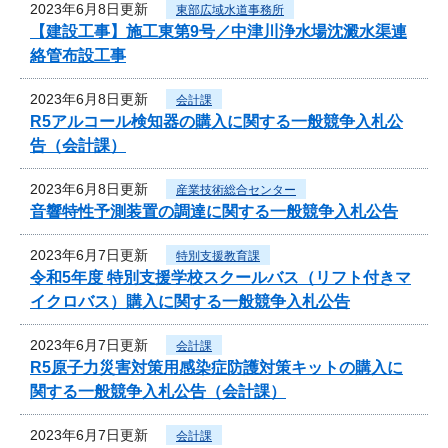
2023年6月8日更新
東部広域水道事務所
【建設工事】施工東第9号／中津川浄水場沈澱水渠連
絡管布設工事
2023年6月8日更新
会計課
R5アルコール検知器の購入に関する一般競争入札公
告（会計課）
2023年6月8日更新
産業技術総合センター
音響特性予測装置の調達に関する一般競争入札公告
2023年6月7日更新
特別支援教育課
令和5年度 特別支援学校スクールバス（リフト付きマ
イクロバス）購入に関する一般競争入札公告
2023年6月7日更新
会計課
R5原子力災害対策用感染症防護対策キットの購入に
関する一般競争入札公告（会計課）
2023年6月7日更新
会計課