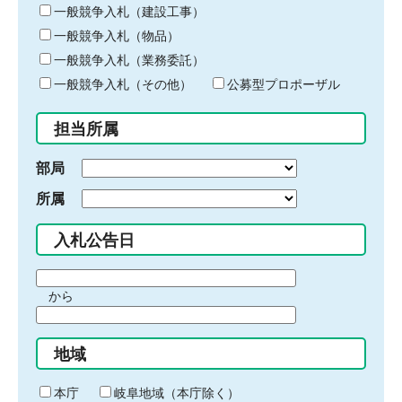
キ
一般競争入札（建設工事）
ー
一般競争入札（物品）
ワ
一般競争入札（業務委託）
ー
ド
一般競争入札（その他）
公募型プロポーザル
を
入
担当所属
力
部局
所属
入札公告日
期
から
間
期
の
間
始
地域
の
ま
終
り
わ
本庁
岐阜地域（本庁除く）