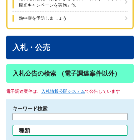
観光キャンペーンを実施」他
熱中症を予防しましょう
本
文
入札・公売
入札公告の検索 （電子調達案件以外）
電子調達案件は、
入札情報公開システム
で公告しています
キーワード検索
検
索
す
種類
る