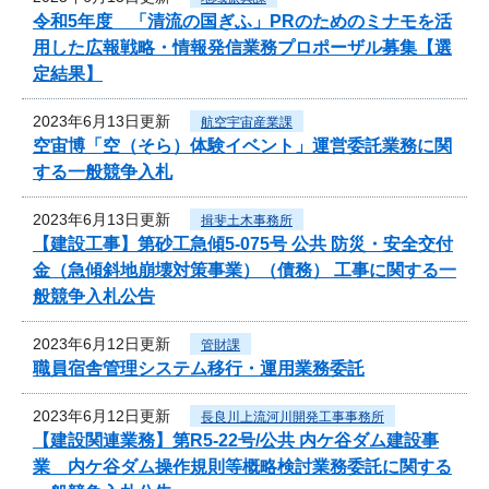
令和5年度 「清流の国ぎふ」PRのためのミナモを活
用した広報戦略・情報発信業務プロポーザル募集【選
定結果】
2023年6月13日更新
航空宇宙産業課
空宙博「空（そら）体験イベント」運営委託業務に関
する一般競争入札
2023年6月13日更新
揖斐土木事務所
【建設工事】第砂工急傾5-075号 公共 防災・安全交付
金（急傾斜地崩壊対策事業）（債務） 工事に関する一
般競争入札公告
2023年6月12日更新
管財課
職員宿舎管理システム移行・運用業務委託
2023年6月12日更新
長良川上流河川開発工事事務所
【建設関連業務】第R5-22号/公共 内ケ谷ダム建設事
業 内ケ谷ダム操作規則等概略検討業務委託に関する