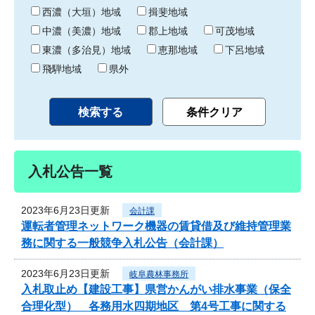
り
西濃（大垣）地域
揖斐地域
中濃（美濃）地域
郡上地域
可茂地域
東濃（多治見）地域
恵那地域
下呂地域
飛騨地域
県外
入札公告一覧
2023年6月23日更新
会計課
運転者管理ネットワーク機器の賃貸借及び維持管理業
務に関する一般競争入札公告（会計課）
2023年6月23日更新
岐阜農林事務所
入札取止め【建設工事】県営かんがい排水事業（保全
合理化型） 各務用水四期地区 第4号工事に関する