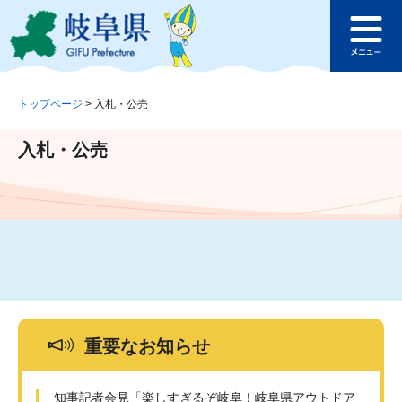
ペ
メ
このページの本文へ
ー
ニ
メ
ジ
ュ
ニ
の
ー
ュ
先
を
ー
頭
飛
トップページ
>
入札・公売
で
ば
す
し
入札・公売
。
て
本
文
へ
重要なお知らせ
知事記者会見「楽しすぎるぞ岐阜！岐阜県アウトドア