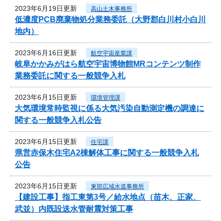
2023年6月19日更新
高山土木事務所
低濃度PCB廃棄物処分業務委託（大野郡白川村小白川
地内）
2023年6月16日更新
航空宇宙産業課
岐阜かかみがはら航空宇宙博物館MRコンテンツ制作
業務委託に関する一般競争入札
2023年6月15日更新
環境管理課
大気環境常時監視に係る大気汚染自動測定機の調達に
関する一般競争入札公告
2023年6月15日更新
住宅課
県営赤保木住宅A2棟解体工事に関する一般競争入札
公告
2023年6月15日更新
東部広域水道事務所
【建設工事】指工東第3号／給水地点（苗木、正家、
武並）内既設送水管耐震対策工事