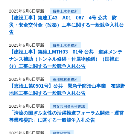
2023年6月6日更新
揖斐土木事務所
【建設工事】第建工43－A01－067－4号 公共 防
災・安全交付金（改築）工事に関する一般競争入札公
告
2023年6月6日更新
揖斐土木事務所
【建設工事】第維工MTH03－01号 公共 道路メンテ
ナンス補助（トンネル修繕・付属物修繕）（国補正
分）工事に関する一般競争入札公告
2023年6月6日更新
恵那農林事務所
【恵治工第0501号】公共 緊急予防治山事業 布袋野
地区工事に関する一般競争入札公告
2023年6月6日更新
男女共同参画推進課
「清流の国ぎふ女性の活躍推進フォーラム開催・運営
等業務委託」に関する一般競争入札公告
2023年6月5日更新
農業経営課