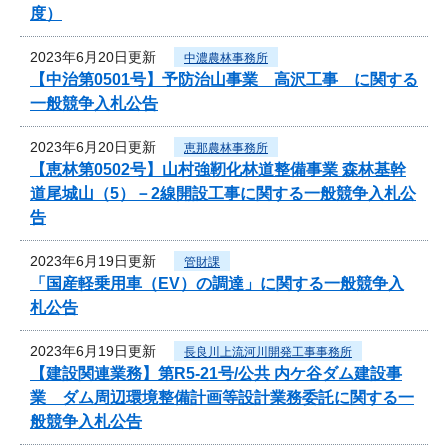
度）
2023年6月20日更新
中濃農林事務所
【中治第0501号】予防治山事業 高沢工事 に関する
一般競争入札公告
2023年6月20日更新
恵那農林事務所
【恵林第0502号】山村強靭化林道整備事業 森林基幹
道尾城山（5）－2線開設工事に関する一般競争入札公
告
2023年6月19日更新
管財課
「国産軽乗用車（EV）の調達」に関する一般競争入
札公告
2023年6月19日更新
長良川上流河川開発工事事務所
【建設関連業務】第R5-21号/公共 内ケ谷ダム建設事
業 ダム周辺環境整備計画等設計業務委託に関する一
般競争入札公告