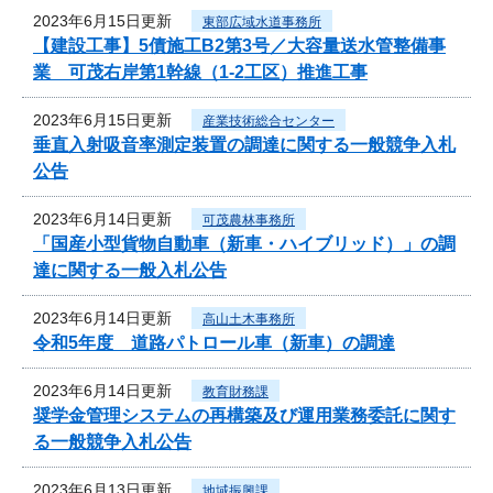
2023年6月15日更新
東部広域水道事務所
【建設工事】5債施工B2第3号／大容量送水管整備事
業 可茂右岸第1幹線（1-2工区）推進工事
2023年6月15日更新
産業技術総合センター
垂直入射吸音率測定装置の調達に関する一般競争入札
公告
2023年6月14日更新
可茂農林事務所
「国産小型貨物自動車（新車・ハイブリッド）」の調
達に関する一般入札公告
2023年6月14日更新
高山土木事務所
令和5年度 道路パトロール車（新車）の調達
2023年6月14日更新
教育財務課
奨学金管理システムの再構築及び運用業務委託に関す
る一般競争入札公告
2023年6月13日更新
地域振興課