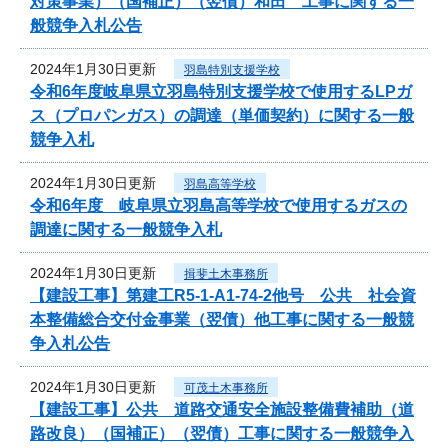
対策事業）（国補正）（翌債）和田 工事に関する一
般競争入札公告
2024年1月30日更新
羽島特別支援学校
令和6年度岐阜県立羽島特別支援学校で使用するLPガ
ス（プロパンガス）の調達（単価契約）に関する一般
競争入札
2024年1月30日更新
羽島高等学校
令和6年度 岐阜県立羽島高等学校で使用するガスの
調達に関する一般競争入札
2024年1月30日更新
揖斐土木事務所
【建設工事】第建工R5-1-A1-74-2他号 公共 社会資
本整備総合交付金事業（翌債）他工事に関する一般競
争入札公告
2024年1月30日更新
可茂土木事務所
【建設工事】公共 道路交通安全施設整備費補助（道
路改良）（国補正）（翌債）工事に関する一般競争入