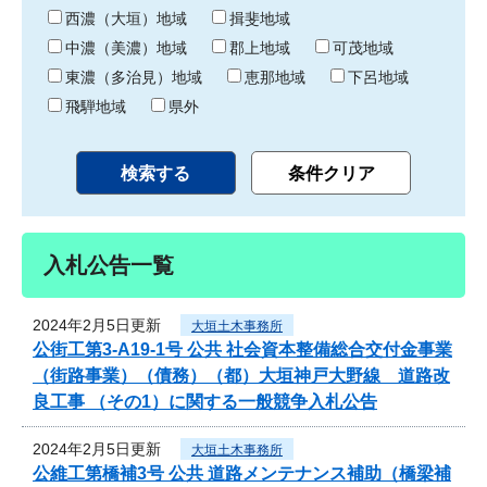
り
西濃（大垣）地域
揖斐地域
中濃（美濃）地域
郡上地域
可茂地域
東濃（多治見）地域
恵那地域
下呂地域
飛騨地域
県外
入札公告一覧
2024年2月5日更新
大垣土木事務所
公街工第3-A19-1号 公共 社会資本整備総合交付金事業
（街路事業）（債務）（都）大垣神戸大野線 道路改
良工事 （その1）に関する一般競争入札公告
2024年2月5日更新
大垣土木事務所
公維工第橋補3号 公共 道路メンテナンス補助（橋梁補