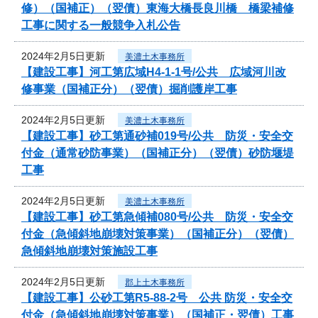
修）（国補正）（翌債）東海大橋長良川橋 橋梁補修
工事に関する一般競争入札公告
2024年2月5日更新
美濃土木事務所
【建設工事】河工第広域H4-1-1号/公共 広域河川改
修事業（国補正分）（翌債）掘削護岸工事
2024年2月5日更新
美濃土木事務所
【建設工事】砂工第通砂補019号/公共 防災・安全交
付金（通常砂防事業）（国補正分）（翌債）砂防堰堤
工事
2024年2月5日更新
美濃土木事務所
【建設工事】砂工第急傾補080号/公共 防災・安全交
付金（急傾斜地崩壊対策事業）（国補正分）（翌債）
急傾斜地崩壊対策施設工事
2024年2月5日更新
郡上土木事務所
【建設工事】公砂工第R5-88-2号 公共 防災・安全交
付金（急傾斜地崩壊対策事業）（国補正・翌債）工事