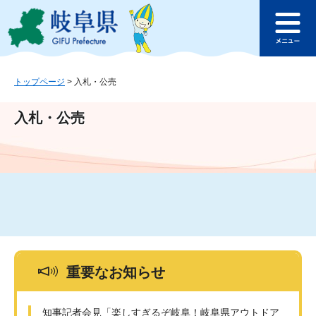
ペ
メ
このページの本文へ
ー
ニ
メ
ジ
ュ
ニ
の
ー
ュ
先
を
ー
頭
飛
トップページ
>
入札・公売
で
ば
す
し
入札・公売
。
て
本
文
へ
重要なお知らせ
知事記者会見「楽しすぎるぞ岐阜！岐阜県アウトドア