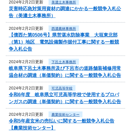
2024年2月2日更新
美濃土木事務所
災害時応急対策用資材の調達にかかる一般競争入札公
告（美濃土木事務所）
2024年2月2日更新
西濃農林事務所
【債西た第0506号】県営湛水防除事業 大垣東北部
（第1）地区 電気設備製作据付工事に関する一般競
争入札公告
2024年2月2日更新
下呂土木事務所
岐阜県下呂土木事務所及び下呂市の道路舗装補修用常
温合材の調達（単価契約）に関する一般競争入札公告
2024年2月2日更新
可児高等学校
令和6年度 岐阜県立可児高等学校で使用するプロパ
ンガスの調達（単価契約）に関する一般競争入札公告
2024年2月2日更新
農業技術センター
令和5年産玄米の売払いに関する一般競争入札公告
【農業技術センター】