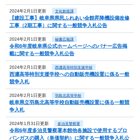
2024年2月1日更新
文化創造課
【建設工事】岐阜県県民ふれあい会館昇降機設備改修
工事（2期工事）に関する一般競争入札公告
2024年2月1日更新
秘書広報課
令和6年度岐阜県公式ホームページへのバナー広告掲
載に関する一般競争入札公告
2024年2月1日更新
西濃高等特別支援学校
西濃高等特別支援学校への自動販売機設置に係る一般
競争入札
2024年2月1日更新
羽島北高等学校
岐阜県立羽島北高等学校自動販売機設置に係る一般競
争入札
2024年1月31日更新
多治見警察署
令和6年度多治見警察署本館他各施設で使用するプロ
パンガスの購入（単価契約）に関する一般競争入札公