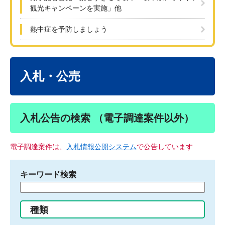
観光キャンペーンを実施」他
熱中症を予防しましょう
本
文
入札・公売
入札公告の検索 （電子調達案件以外）
電子調達案件は、
入札情報公開システム
で公告しています
キーワード検索
検
索
す
種類
る