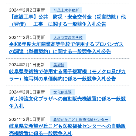
2024年2月2日更新
可茂土木事務所
【建設工事】公共 防災・安全交付金（災害防除）他
（翌債） 工事 に関する一般競争入札公告
2024年2月1日更新
大垣商業高等学校
令和6年度大垣商業高等学校で使用するプロパンガス
の調達（単価契約）に関する一般競争入札公告
2024年2月1日更新
美術館
岐阜県美術館で使用する電子複写機（モノクロ及びカ
ラー）複写料の単価契約に係る一般競争入札公告
2024年2月1日更新
文化創造課
ぎふ清流文化プラザへの自動販売機設置に係る一般競
争入札
2024年2月1日更新
希望が丘こども医療福祉センター
岐阜県立希望が丘こども医療福祉センターへの自動販
売機設置に係る一般競争入札