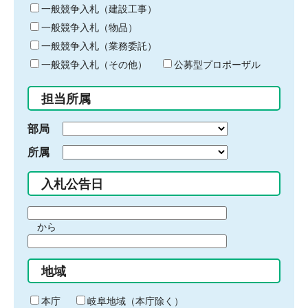
キ
一般競争入札（建設工事）
ー
一般競争入札（物品）
ワ
一般競争入札（業務委託）
ー
ド
一般競争入札（その他）
公募型プロポーザル
を
入
担当所属
力
部局
所属
入札公告日
期
から
間
期
の
間
始
地域
の
ま
終
り
わ
本庁
岐阜地域（本庁除く）