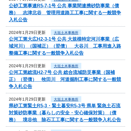
公砂工第事連R5-7-1号 公共 事業間連携砂防事業（債
務） 志津北谷 管理用道路工工事に関する一般競争
入札公告
2024年1月29日更新
大垣土木事務所
公河工第大広H2-3-1号 公共 大規模特定河川事業（広
域河川）（国補正）（翌債） 大谷川 工事用進入路
整備工事に関する一般競争入札公告
2024年1月29日更新
大垣土木事務所
公河工第総流H2-7号 公共 総合流域防災事業（国補
正）（翌債） 牧田川 河道掘削工事に関する一般競
争入札公告
2024年1月29日更新
大垣土木事務所
県砂工第緊土R5-3・緊土暮安R5-3号 県単 緊急土石流
対策砂防事業（暮らしの安全・安心確保対策）（債
務） 境谷他 除石工工事に関する一般競争入札公告