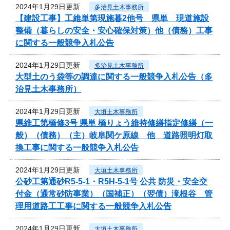
2024年1月29日更新
多治見土木事務所
【建設工事】工維単第現施暮2他号 県単 現道施設
整備（暮らしの安全・安心確保対策）他（債務）工事
に関する一般競争入札公告
2024年1月29日更新
多治見土木事務所
大型土のう袋等の調達に関する一般競争入札公告（多
治見土木事務所）
2024年1月29日更新
大垣土木事務所
県維工第橋修3号 県単 橋りょう維持修繕指定修繕（一
般）（債務）（主）岐阜関ケ原線 他 道路照明灯取
換工事に関する一般競争入札公告
2024年1月29日更新
大垣土木事務所
公砂工第通砂R5-5-1・R5H-5-1号 公共 防災・安全交
付金（通常砂防事業）（国補正）（翌債）滝根谷 管
理用道路工工事に関する一般競争入札公告
2024年1月29日更新
大垣土木事務所