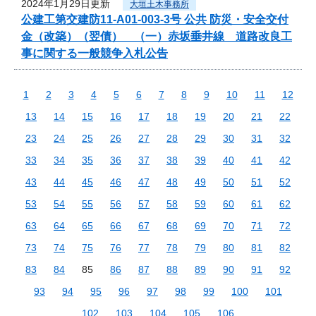
2024年1月29日更新
大垣土木事務所
公建工第交建防11-A01-003-3号 公共 防災・安全交付
金（改築）（翌債） （一）赤坂垂井線 道路改良工
事に関する一般競争入札公告
1
2
3
4
5
6
7
8
9
10
11
12
13
14
15
16
17
18
19
20
21
22
23
24
25
26
27
28
29
30
31
32
33
34
35
36
37
38
39
40
41
42
43
44
45
46
47
48
49
50
51
52
53
54
55
56
57
58
59
60
61
62
63
64
65
66
67
68
69
70
71
72
73
74
75
76
77
78
79
80
81
82
83
84
85
86
87
88
89
90
91
92
93
94
95
96
97
98
99
100
101
102
103
104
105
106