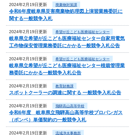
2024年2月19日更新
廃棄物対策課
令和6年度岐阜県災害廃棄物処理図上演習業務委託に
関する一般競争入札
2024年2月19日更新
希望が丘こども医療福祉センター
岐阜県立希望が丘こども医療福祉センター自家用電気
工作物保安管理業務委託にかかる一般競争入札公告
2024年2月19日更新
希望が丘こども医療福祉センター
岐阜県立希望が丘こども医療福祉センター植栽管理業
務委託にかかる一般競争入札公告
2024年2月19日更新
教育財務課
スポットクーラーの調達に関する 一般競争入札公告
2024年2月19日更新
飛騨高山高等学校
令和6年度 岐阜県立飛騨高山高等学校プロパンガス
（ボンベ）単価契約の一般競争入札
2024年2月19日更新
流域浄水事務所