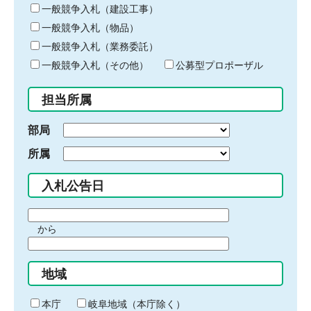
キ
一般競争入札（建設工事）
ー
一般競争入札（物品）
ワ
一般競争入札（業務委託）
ー
ド
一般競争入札（その他）
公募型プロポーザル
を
入
担当所属
力
部局
所属
入札公告日
期
から
間
期
の
間
始
地域
の
ま
終
り
わ
本庁
岐阜地域（本庁除く）