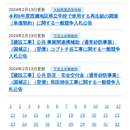
2024年2月13日更新
大垣商業高等学校
令和6年度西濃地区県立学校で使用する再生紙の調達
（単価契約）に関する一般競争入札公告
2024年2月13日更新
下呂土木事務所
【建設工事】公共 事業間連携補助（通常砂防事業）
（国補正）（翌債）コブトチ谷工事に関する一般競争
入札公告
2024年2月13日更新
下呂土木事務所
【建設工事】公共 防災・安全交付金（通常砂防事業）
（国補正）（翌債）和田洞谷工事に関する一般競争入
札公告
1
2
3
4
5
6
7
8
9
10
11
12
13
14
15
16
17
18
19
20
21
22
23
24
25
26
27
28
29
30
31
32