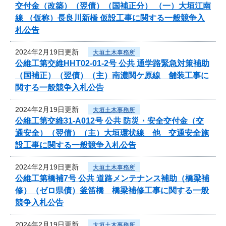
交付金（改築）（翌債）（国補正分） （一）大垣江南
線 （仮称）長良川新橋 仮設工事に関する一般競争入
札公告
2024年2月19日更新
大垣土木事務所
公維工第交維HHT02-01-2号 公共 通学路緊急対策補助
（国補正）（翌債）（主）南濃関ケ原線 舗装工事に
関する一般競争入札公告
2024年2月19日更新
大垣土木事務所
公維工第交維31-A012号 公共 防災・安全交付金（交
通安全）（翌債）（主）大垣環状線 他 交通安全施
設工事に関する一般競争入札公告
2024年2月19日更新
大垣土木事務所
公維工第橋補7号 公共 道路メンテナンス補助（橋梁補
修）（ゼロ県債）釜笛橋 橋梁補修工事に関する一般
競争入札公告
2024年2月19日更新
大垣土木事務所