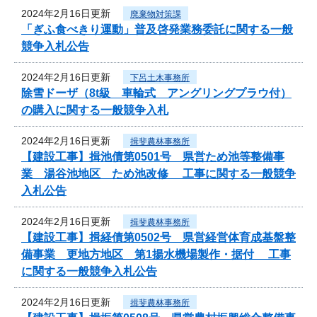
2024年2月16日更新
廃棄物対策課
「ぎふ食べきり運動」普及啓発業務委託に関する一般
競争入札公告
2024年2月16日更新
下呂土木事務所
除雪ドーザ（8t級 車輪式 アングリングプラウ付）
の購入に関する一般競争入札
2024年2月16日更新
揖斐農林事務所
【建設工事】揖池債第0501号 県営ため池等整備事
業 湯谷池地区 ため池改修 工事に関する一般競争
入札公告
2024年2月16日更新
揖斐農林事務所
【建設工事】揖経債第0502号 県営経営体育成基盤整
備事業 更地方地区 第1揚水機場製作・据付 工事
に関する一般競争入札公告
2024年2月16日更新
揖斐農林事務所