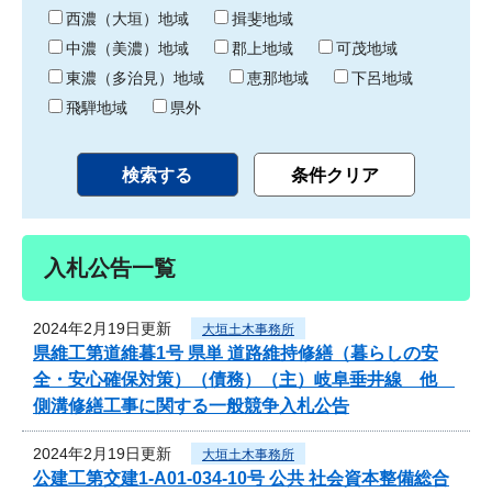
り
西濃（大垣）地域
揖斐地域
中濃（美濃）地域
郡上地域
可茂地域
東濃（多治見）地域
恵那地域
下呂地域
飛騨地域
県外
入札公告一覧
2024年2月19日更新
大垣土木事務所
県維工第道維暮1号 県単 道路維持修繕（暮らしの安
全・安心確保対策）（債務）（主）岐阜垂井線 他
側溝修繕工事に関する一般競争入札公告
2024年2月19日更新
大垣土木事務所
公建工第交建1-A01-034-10号 公共 社会資本整備総合