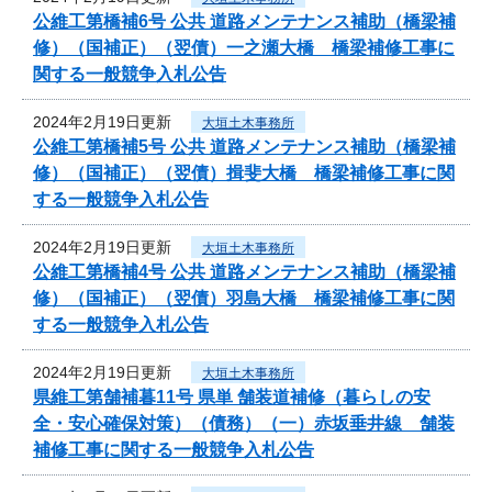
公維工第橋補6号 公共 道路メンテナンス補助（橋梁補
修）（国補正）（翌債）一之瀬大橋 橋梁補修工事に
関する一般競争入札公告
2024年2月19日更新
大垣土木事務所
公維工第橋補5号 公共 道路メンテナンス補助（橋梁補
修）（国補正）（翌債）揖斐大橋 橋梁補修工事に関
する一般競争入札公告
2024年2月19日更新
大垣土木事務所
公維工第橋補4号 公共 道路メンテナンス補助（橋梁補
修）（国補正）（翌債）羽島大橋 橋梁補修工事に関
する一般競争入札公告
2024年2月19日更新
大垣土木事務所
県維工第舗補暮11号 県単 舗装道補修（暮らしの安
全・安心確保対策）（債務）（一）赤坂垂井線 舗装
補修工事に関する一般競争入札公告