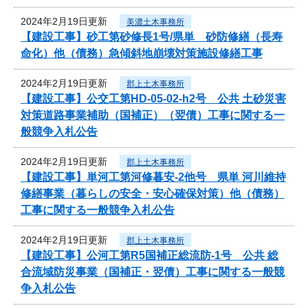
2024年2月19日更新
美濃土木事務所
【建設工事】砂工第砂修長1号/県単 砂防修繕（長寿
命化）他（債務）急傾斜地崩壊対策施設修繕工事
2024年2月19日更新
郡上土木事務所
【建設工事】公交工第HD-05-02-h2号 公共 土砂災害
対策道路事業補助（国補正）（翌債）工事に関する一
般競争入札公告
2024年2月19日更新
郡上土木事務所
【建設工事】単河工第河修暮安-2他号 県単 河川維持
修繕事業（暮らしの安全・安心確保対策）他（債務）
工事に関する一般競争入札公告
2024年2月19日更新
郡上土木事務所
【建設工事】公河工第R5国補正総流防-1号 公共 総
合流域防災事業（国補正・翌債）工事に関する一般競
争入札公告