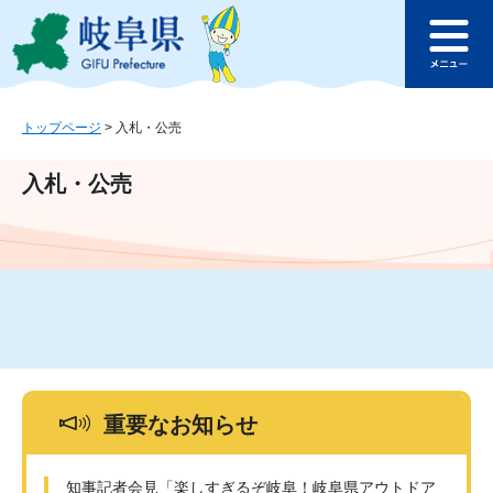
ペ
メ
このページの本文へ
ー
ニ
メ
ジ
ュ
ニ
の
ー
ュ
先
を
ー
頭
飛
トップページ
>
入札・公売
で
ば
す
し
入札・公売
。
て
本
文
へ
重要なお知らせ
知事記者会見「楽しすぎるぞ岐阜！岐阜県アウトドア