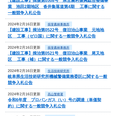
【建設工事】揖振第0508号 県営農村振興総合整備事
業 池田2期地区 沓井集落道第4期 工事に関する
一般競争入札公告
2024年2月16日更新
揖斐農林事務所
【建設工事】揖治第0522号 復旧治山事業 元地地
区 工事（ゼロ国）に関する一般競争入札公告
2024年2月16日更新
揖斐農林事務所
【建設工事】揖治第0521号 復旧治山事業 尾又地
区 工事（補）に関する一般競争入札公告
2024年2月16日更新
生活技術研究所
岐阜県生活技術研究所機械警備業務委託に関する一般
競争入札公告
2024年2月16日更新
高山警察署
令和6年度 プロパンガス（い）号の調達（単価契
約）に関する一般競争入札公告