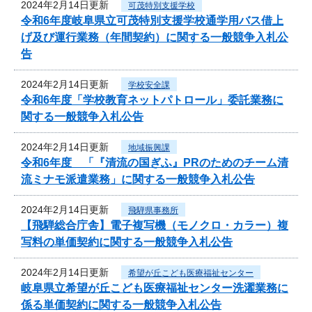
2024年2月14日更新
可茂特別支援学校
令和6年度岐阜県立可茂特別支援学校通学用バス借上
げ及び運行業務（年間契約）に関する一般競争入札公
告
2024年2月14日更新
学校安全課
令和6年度「学校教育ネットパトロール」委託業務に
関する一般競争入札公告
2024年2月14日更新
地域振興課
令和6年度 「『清流の国ぎふ』PRのためのチーム清
流ミナモ派遣業務」に関する一般競争入札公告
2024年2月14日更新
飛騨県事務所
【飛騨総合庁舎】電子複写機（モノクロ・カラー）複
写料の単価契約に関する一般競争入札公告
2024年2月14日更新
希望が丘こども医療福祉センター
岐阜県立希望が丘こども医療福祉センター洗濯業務に
係る単価契約に関する一般競争入札公告