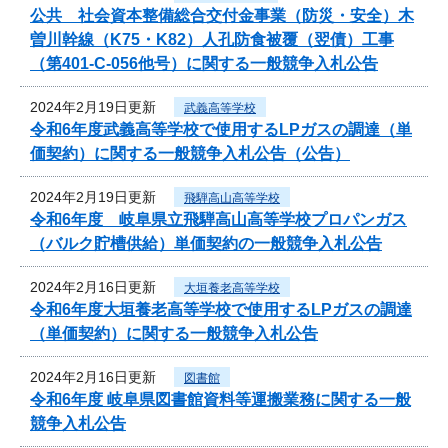
公共 社会資本整備総合交付金事業（防災・安全）木
曽川幹線（K75・K82）人孔防食被覆（翌債）工事
（第401-C-056他号）に関する一般競争入札公告
2024年2月19日更新
武義高等学校
令和6年度武義高等学校で使用するLPガスの調達（単
価契約）に関する一般競争入札公告（公告）
2024年2月19日更新
飛騨高山高等学校
令和6年度 岐阜県立飛騨高山高等学校プロパンガス
（バルク貯槽供給）単価契約の一般競争入札公告
2024年2月16日更新
大垣養老高等学校
令和6年度大垣養老高等学校で使用するLPガスの調達
（単価契約）に関する一般競争入札公告
2024年2月16日更新
図書館
令和6年度 岐阜県図書館資料等運搬業務に関する一般
競争入札公告