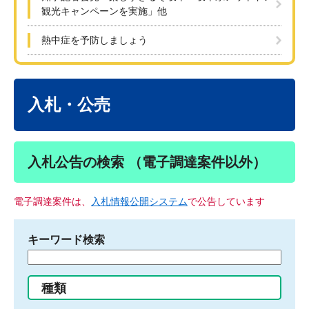
観光キャンペーンを実施」他
熱中症を予防しましょう
本
文
入札・公売
入札公告の検索 （電子調達案件以外）
電子調達案件は、
入札情報公開システム
で公告しています
キーワード検索
検
索
す
種類
る