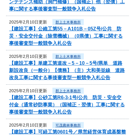
ンテナンス補助（洞門補修）（国補正）他（翌債）工
事に関する事後審査型一般競争入札公告
2025年2月10日更新
郡上土木事務所
【建設工事】公維工第55－A101B－05Z号/公共 防
災・安全交付金（除雪機械）（0県債）工事に関する
事後審査型一般競争入札公告
2025年2月10日更新
郡上土木事務所
【建設工事】単建工第道改－5－10－5号/県単 道路
新設改良（一般分）【債務】（主）大和美並線 道路
改良工事に関する事後審査型一般競争入札公告
2025年2月10日更新
郡上土木事務所
【建設工事】公砂工第R6-3-1号/公共 防災・安全交
付金（通常砂防事業）（国補正・翌債）工事に関する
事後審査型一般競争入札公告
2025年2月10日更新
可茂農林事務所
【建設工事】可経工第0601号／県営経営体育成基盤整