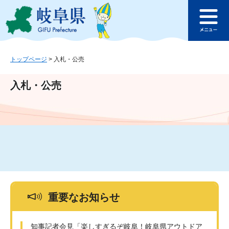
ペ
メ
このページの本文へ
ー
ニ
メ
ジ
ュ
ニ
の
ー
ュ
先
を
ー
頭
飛
トップページ
>
入札・公売
で
ば
す
し
入札・公売
。
て
本
文
へ
重要なお知らせ
知事記者会見「楽しすぎるぞ岐阜！岐阜県アウトドア