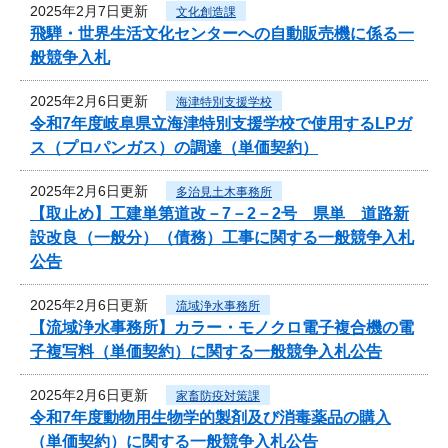
2025年2月7日更新
文化創造課
飛騨・世界生活文化センターへの自動販売機に係る一
般競争入札
2025年2月6日更新
海津特別支援学校
令和7年度岐阜県立海津特別支援学校で使用するLPガ
ス（プロパンガス）の調達（単価契約）
2025年2月6日更新
多治見土木事務所
【取止め】工建単第道改－7－2－2号 県単 道路新
設改良（一般分）（債務）工事に関する一般競争入札
公告
2025年2月6日更新
流域浄水事務所
【流域浄水事務所】カラー・モノクロ電子複合機の電
子複写料（単価契約）に関する一般競争入札公告
2025年2月6日更新
家畜防疫対策課
令和7年度動物用生物学的製剤及び消毒薬品の購入
（単価契約）に関する一般競争入札公告