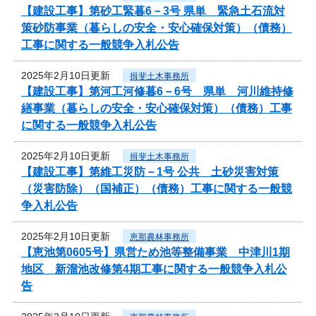
【建設工事】第砂工緊暮6－3号 県単 緊急土石流対
策砂防事業（暮らしの安全・安心確保対策）（債務）
工事に関する一般競争入札公告
2025年2月10日更新
揖斐土木事務所
【建設工事】第河工河修暮6－6号 県単 河川維持修
繕事業（暮らしの安全・安心確保対策）（債務）工事
に関する一般競争入札公告
2025年2月10日更新
揖斐土木事務所
【建設工事】第維工災防－1号 公共 土砂災害対策
（災害防除）（国補正）（債務）工事に関する一般競
争入札公告
2025年2月10日更新
恵那農林事務所
【恵池第0605号】県営ため池等整備事業 中津川1期
地区 新溜池改修第4期工事に関する一般競争入札公
告