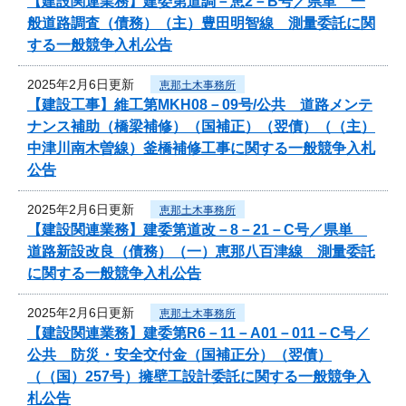
【建設関連業務】建委第道調－恵2－B号／県単 一
般道路調査（債務）（主）豊田明智線 測量委託に関
する一般競争入札公告
2025年2月6日更新
恵那土木事務所
【建設工事】維工第MKH08－09号/公共 道路メンテ
ナンス補助（橋梁補修）（国補正）（翌債）（（主）
中津川南木曽線）釜橋補修工事に関する一般競争入札
公告
2025年2月6日更新
恵那土木事務所
【建設関連業務】建委第道改－8－21－C号／県単
道路新設改良（債務）（一）恵那八百津線 測量委託
に関する一般競争入札公告
2025年2月6日更新
恵那土木事務所
【建設関連業務】建委第R6－11－A01－011－C号／
公共 防災・安全交付金（国補正分）（翌債）
（（国）257号）擁壁工設計委託に関する一般競争入
札公告