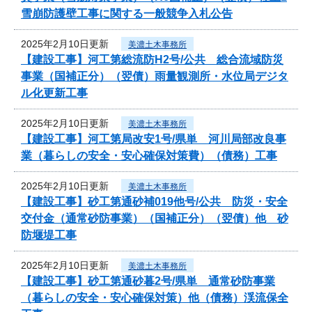
雪崩防護壁工事に関する一般競争入札公告
2025年2月10日更新
美濃土木事務所
【建設工事】河工第総流防H2号/公共 総合流域防災
事業（国補正分）（翌債）雨量観測所・水位局デジタ
ル化更新工事
2025年2月10日更新
美濃土木事務所
【建設工事】河工第局改安1号/県単 河川局部改良事
業（暮らしの安全・安心確保対策費）（債務）工事
2025年2月10日更新
美濃土木事務所
【建設工事】砂工第通砂補019他号/公共 防災・安全
交付金（通常砂防事業）（国補正分）（翌債）他 砂
防堰堤工事
2025年2月10日更新
美濃土木事務所
【建設工事】砂工第通砂暮2号/県単 通常砂防事業
（暮らしの安全・安心確保対策）他（債務）渓流保全