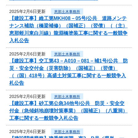
2025年2月6日更新
恵那土木事務所
【建設工事】維工第MKH08－05号/公共 道路メンテ
ナンス補助（橋梁補修）（国補正）（翌債）（（主）
恵那蛭川東白川線）龍淵橋塗装工事に関する一般競争
入札公告
2025年2月6日更新
恵那土木事務所
【建設工事】交工第43－A010－081－補1号/公共 防
災・安全交付金（災害防除）（国補正）（翌債）
（（国）418号）高盛土対策工事に関する一般競争入
札公告
2025年2月6日更新
恵那土木事務所
【建設工事】砂工第公急34他号/公共 防災・安全交
付金（急傾斜地崩壊対策事業）（国補正）（八重洞）
工事に関する一般競争入札公告
2025年2月6日更新
恵那土木事務所