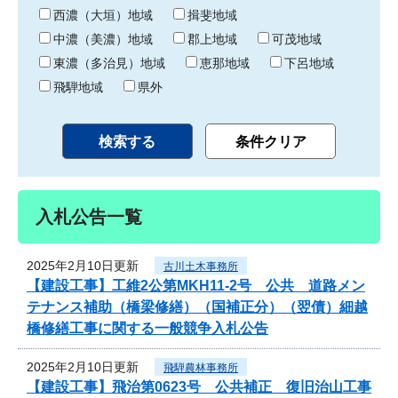
り
西濃（大垣）地域
揖斐地域
中濃（美濃）地域
郡上地域
可茂地域
東濃（多治見）地域
恵那地域
下呂地域
飛騨地域
県外
入札公告一覧
2025年2月10日更新
古川土木事務所
【建設工事】工維2公第MKH11-2号 公共 道路メン
テナンス補助（橋梁修繕）（国補正分）（翌債）細越
橋修繕工事に関する一般競争入札公告
2025年2月10日更新
飛騨農林事務所
【建設工事】飛治第0623号 公共補正 復旧治山工事