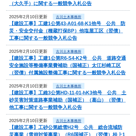
（大久手）に関する一般競争入札公告
2025年2月10日更新
古川土木事務所
【建設工事】工建1公第43-A01-68-K1他号 公共 防
災・安全交付金（種蔵打保BP）他塩屋工区（翌債）
工事に関する一般競争入札公告
2025年2月10日更新
古川土木事務所
【建設工事】工建1公第R6-S4-K2号 公共 道路交通
安全施設等整備事業費補助（国補正）太江杉崎工区
（翌債）付属施設整備工事に関する一般競争入札公告
2025年2月10日更新
古川土木事務所
【建設工事】工維3公第HD-11-01-hK3他号 公共 土
砂災害対策道路事業補助（国補正）（葛山）（翌債）
他工事に関する一般競争入札公告
2025年2月10日更新
古川土木事務所
【建設工事】工砂公第総雪H2号 公共 総合流域防
災事業（雪崩対策事業）（R6国補正）（翌債）桂上1