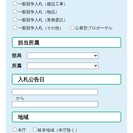
キ
一般競争入札（建設工事）
ー
一般競争入札（物品）
ワ
一般競争入札（業務委託）
ー
ド
一般競争入札（その他）
公募型プロポーザル
を
入
担当所属
力
部局
所属
入札公告日
期
から
間
期
の
間
始
地域
の
ま
終
り
わ
本庁
岐阜地域（本庁除く）