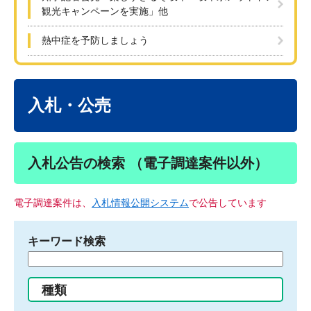
観光キャンペーンを実施」他
熱中症を予防しましょう
本
文
入札・公売
入札公告の検索 （電子調達案件以外）
電子調達案件は、
入札情報公開システム
で公告しています
キーワード検索
検
索
す
種類
る