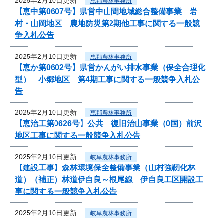
2025年2月10日更新
恵那農林事務所
【恵中第0607号】県営中山間地域総合整備事業 岩
村・山岡地区 農地防災第2期他工事に関する一般競
争入札公告
2025年2月10日更新
恵那農林事務所
【恵か第0602号】県営かんがい排水事業（保全合理化
型） 小郷地区 第4期工事に関する一般競争入札公
告
2025年2月10日更新
恵那農林事務所
【恵治工第0626号】公共 復旧治山事業（0国）前沢
地区工事に関する一般競争入札公告
2025年2月10日更新
岐阜農林事務所
【建設工事】森林環境保全整備事業（山村強靭化林
道）（補正）林道伊自良～根尾線 伊自良工区開設工
事に関する一般競争入札公告
2025年2月10日更新
岐阜農林事務所