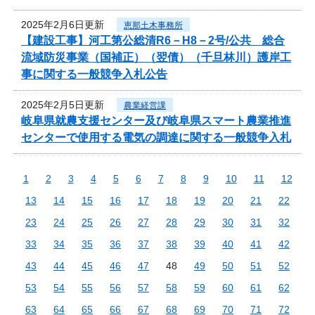
2025年2月6日更新
恵那土木事務所
【建設工事】河工第公総清R6－H8－2号/公共 総合
流域防災事業（国補正）（翌債）（千旦林川）護岸工
事に関する一般競争入札公告
2025年2月5日更新
農業経営課
岐阜県就農支援センター及び岐阜県スマート農業推進
センターで使用する電気の調達に関する一般競争入札
1
2
3
4
5
6
7
8
9
10
11
12
13
14
15
16
17
18
19
20
21
22
23
24
25
26
27
28
29
30
31
32
33
34
35
36
37
38
39
40
41
42
43
44
45
46
47
48
49
50
51
52
53
54
55
56
57
58
59
60
61
62
63
64
65
66
67
68
69
70
71
72