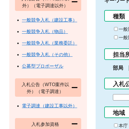
キーワー
外）（電子調達以外）
種類
一般競争入札（建設工事）
一般
一般競争入札（物品）
一般
一般競争入札（業務委託）
担当
一般競争入札（その他）
公募型プロポーザル
部局
入札
入札公告（WTO案件以
外）（電子調達）
期
間
電子調達（建設工事以外）
の
地域
始
入札参加資格
ま
本庁