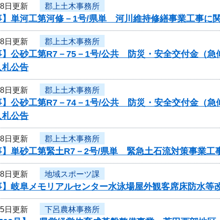
18日更新
郡上土木事務所
事】単河工第河修－1号/県単 河川維持修繕事業工事に
18日更新
郡上土木事務所
】公砂工第R7－75－1号/公共 防災・安全交付金（
入札公告
18日更新
郡上土木事務所
】公砂工第R7－74－1号/公共 防災・安全交付金（
入札公告
18日更新
郡上土木事務所
事】単砂工第緊土R7－2号/県単 緊急土石流対策事業
18日更新
地域スポーツ課
事】岐阜メモリアルセンター水泳場屋外観客席床防水等
15日更新
下呂農林事務所