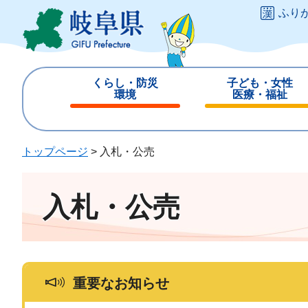
ペ
メ
ふり
ー
ニ
ジ
ュ
の
ー
先
を
くらし・防災
子ども・女性
頭
飛
環境
医療・福祉
で
ば
閉
閉
す
し
じ
じ
。
て
る
る
トップページ
>
入札・公売
本
文
へ
入札・公売
重要なお知らせ