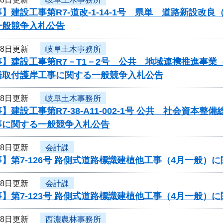
】建設工事第R7-道改-1-14-1号 県単 道路新設
一般競争入札公告
18日更新
岐阜土木事務所
事】建設工事第R7－T1－2号 公共 地域連携推進事
橋取付護岸工事に関する一般競争入札公告
18日更新
岐阜土木事務所
】建設工事第R7-38-A11-002-1号 公共 社会資
事に関する一般競争入札公告
18日更新
会計課
】第7-126号 路側式道路標識建植他工事（4月一般）
18日更新
会計課
】第7-123号 路側式道路標識建植他工事（4月一般）
18日更新
西濃農林事務所