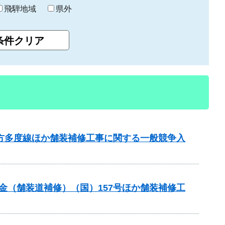
飛騨地域
県外
北方多度線ほか舗装補修工事に関する一般競争入
交付金（舗装道補修）（国）157号ほか舗装補修工