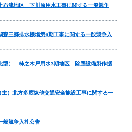
濃上石津地区 下川原用水工事に関する一般競争
 鵜森三郷排水機場第6期工事に関する一般競争入
理化型） 柿之木戸用水3期地区 除塵設備製作据
全）（主）北方多度線他交通安全施設工事に関する一
一般競争入札公告