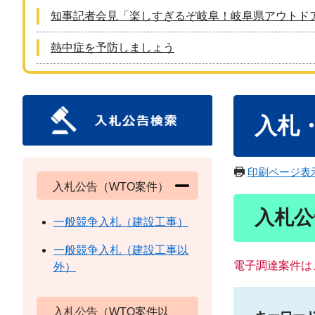
知事記者会見「楽しすぎるぞ岐阜！岐阜県アウトド
熱中症を予防しましょう
本
入札
文
印刷ページ表
入札公告（WTO案件）
入札公
一般競争入札（建設工事）
一般競争入札（建設工事以
電子調達案件は
外）
入札公告（WTO案件以