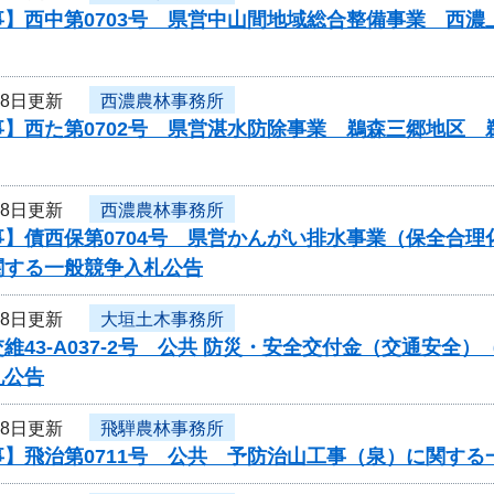
事】西中第0703号 県営中山間地域総合整備事業 西
18日更新
西濃農林事務所
事】西た第0702号 県営湛水防除事業 鵜森三郷地区
18日更新
西濃農林事務所
事】債西保第0704号 県営かんがい排水事業（保全合
関する一般競争入札公告
18日更新
大垣土木事務所
維43-A037-2号 公共 防災・安全交付金（交通安
札公告
18日更新
飛騨農林事務所
】飛治第0711号 公共 予防治山工事（泉）に関する