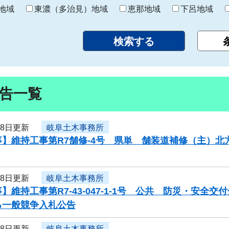
り
地域
東濃（多治見）地域
恵那地域
下呂地域
告一覧
18日更新
岐阜土木事務所
事】維持工事第R7舗修-4号 県単 舗装道補修（主）
18日更新
岐阜土木事務所
】維持工事第R7-43-047-1-1号 公共 防災・安全
る一般競争入札公告
18日更新
岐阜土木事務所