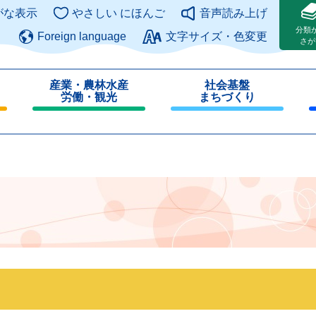
このページの本文へ
がな表示
やさしい にほんご
音声読み上げ
分類
Foreign language
文字サイズ・色変更
さが
産業・農林水産
社会基盤
労働・観光
まちづくり
閉
閉
じ
じ
る
る