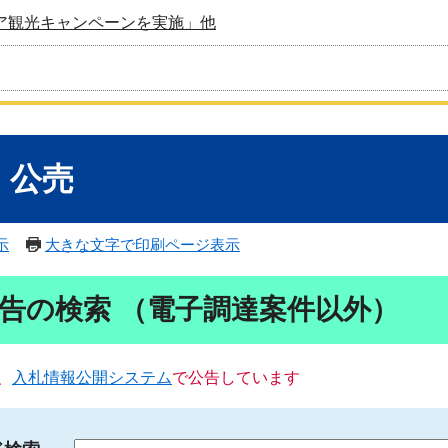
ア観光キャンペーンを実施」他
・公売
示
大きな文字で印刷ページ表示
告の検索 （電子調達案件以外）
、
入札情報公開システム
で公告しています