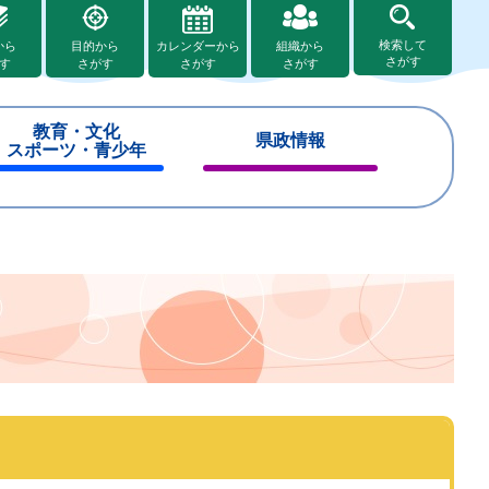
検索して
から
目的から
カレンダーから
組織から
さがす
す
さがす
さがす
さがす
教育・文化
県政情報
スポーツ・青少年
閉
閉
じ
じ
る
る