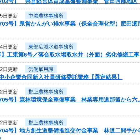
0703号】 県営経営体育成基盤整備事業 菅田西部地
15日更新
中濃農林事務所
0703号】県営かんがい排水事業（保全合理化型）肥田
14日更新
東部広域水道事務所
事】工東第6号／落合取水場取水井（外面）劣化修繕工事
12日更新
労働雇用課
度中小企業合同新入社員研修委託業務【選定結果】
12日更新
郡上農林事務所
0705号】森林環境保全整備事業 林業専用道那留から
12日更新
郡上農林事務所
704号】地方創生道整備推進交付金事業 林道二間手か
告