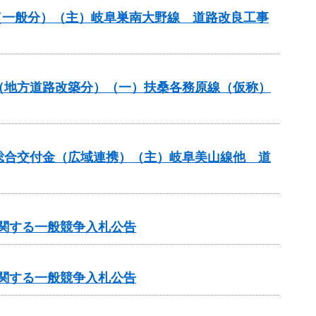
改良（一般分）（主）岐阜巣南大野線 道路改良工事
業（地方道路改築分）（一）扶桑各務原線（仮称）
本整備総合交付金（広域連携）（主）岐阜美山線他 道
に関する一般競争入札公告
に関する一般競争入札公告