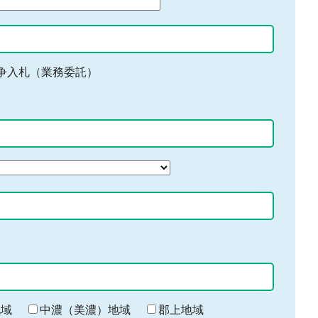
争入札（業務委託）
地域
中濃（美濃）地域
郡上地域