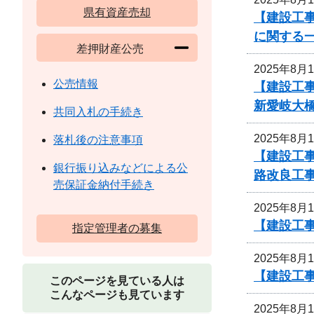
県有資産売却
【建設工事
に関する
差押財産公売
2025年8月
公売情報
【建設工
新愛岐大
共同入札の手続き
2025年8月
落札後の注意事項
【建設工事
銀行振り込みなどによる公
路改良工
売保証金納付手続き
2025年8月
【建設工事
指定管理者の募集
2025年8月
【建設工事
このページを見ている人は
こんなページも見ています
2025年8月