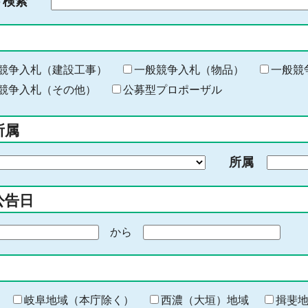
ド検索
検
索
す
る
キ
競争入札（建設工事）
一般競争入札（物品）
一般競
ー
競争入札（その他）
公募型プロポーザル
ワ
ー
所属
ド
を
所属
入
力
公告日
から
期
間
の
終
わ
岐阜地域（本庁除く）
西濃（大垣）地域
揖斐