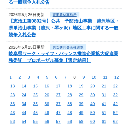
る一般競争入札公告
2026年5月26日更新
恵那農林事務所
【恵治工第0802号】公共 予防治山事業 越沢地区・
県単治山事業（越沢・琴ヶ沢）地区工事に関する一般
競争入札公告
2026年5月25日更新
男女共同参画推進課
岐阜県ワーク・ライフ・バランス推進企業拡大促進業
務委託 プロポーザル募集【選定結果】
1
2
3
4
5
6
7
8
9
10
11
12
13
14
15
16
17
18
19
20
21
22
23
24
25
26
27
28
29
30
31
32
33
34
35
36
37
38
39
40
41
42
43
44
45
46
47
48
49
50
51
52
53
54
55
56
57
58
59
60
61
62