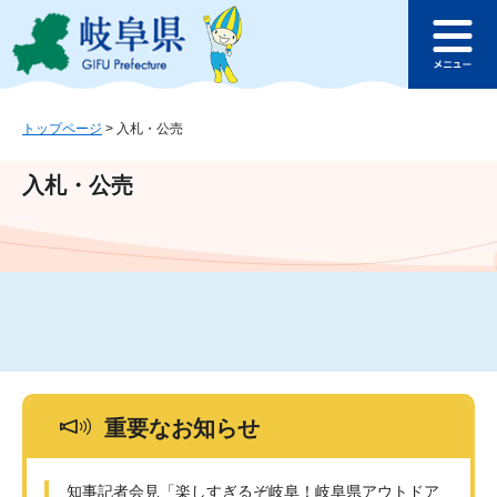
ペ
メ
このページの本文へ
ー
ニ
メ
ジ
ュ
ニ
の
ー
ュ
先
を
ー
頭
飛
トップページ
>
入札・公売
で
ば
す
し
入札・公売
。
て
本
文
へ
重要なお知らせ
知事記者会見「楽しすぎるぞ岐阜！岐阜県アウトドア