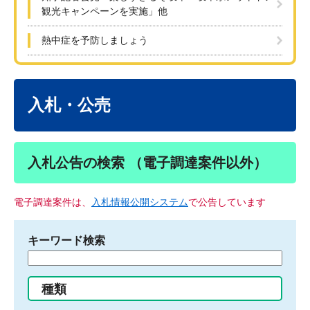
観光キャンペーンを実施」他
熱中症を予防しましょう
本
文
入札・公売
入札公告の検索 （電子調達案件以外）
電子調達案件は、
入札情報公開システム
で公告しています
キーワード検索
検
索
す
種類
る