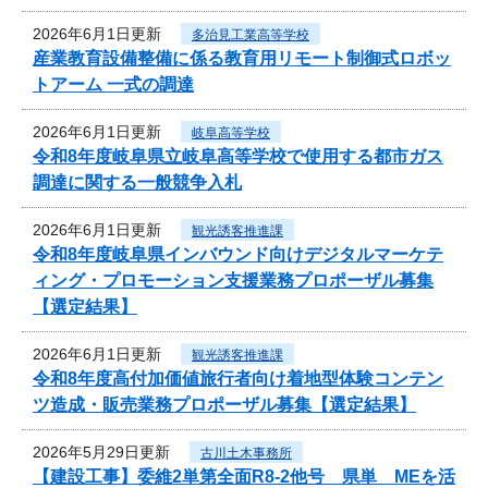
2026年6月1日更新
多治見工業高等学校
産業教育設備整備に係る教育用リモート制御式ロボッ
トアーム 一式の調達
2026年6月1日更新
岐阜高等学校
令和8年度岐阜県立岐阜高等学校で使用する都市ガス
調達に関する一般競争入札
2026年6月1日更新
観光誘客推進課
令和8年度岐阜県インバウンド向けデジタルマーケテ
ィング・プロモーション支援業務プロポーザル募集
【選定結果】
2026年6月1日更新
観光誘客推進課
令和8年度高付加価値旅行者向け着地型体験コンテン
ツ造成・販売業務プロポーザル募集【選定結果】
2026年5月29日更新
古川土木事務所
【建設工事】委維2単第全面R8-2他号 県単 MEを活