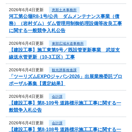
2026年6月4日更新
恵那土木事務所
河工第公堰R8-1号/公共 ダムメンテナンス事業（債
務）（岩村ダム）ダム管理用制御処理設備等改良工事
に関する一般競争入札公告
2026年6月4日更新
東部広域水道事務所
【建設工事】施工東第9号／既設管更新事業 武並支
線送水管更新（10-3工区）工事
2026年6月4日更新
観光誘客推進課
「ツーリズムEXPOジャパン2026」出展業務委託プロ
ポーザル募集【選定結果】
2026年6月4日更新
会計課
【建設工事】第8-109号 道路標示施工工事に関する一
般競争入札公告
2026年6月4日更新
会計課
【建設工事】第8-108号 道路標示施工工事に関する一