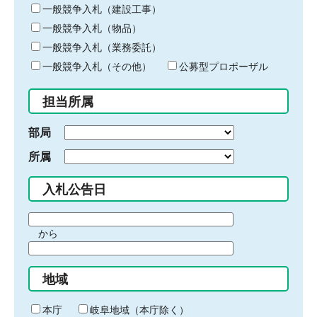
キ
一般競争入札（建設工事）
ー
一般競争入札（物品）
ワ
一般競争入札（業務委託）
ー
ド
一般競争入札（その他）
公募型プロポーザル
を
入
担当所属
力
部局
所属
入札公告日
期
から
間
期
の
間
始
地域
の
ま
終
り
わ
本庁
岐阜地域（本庁除く）