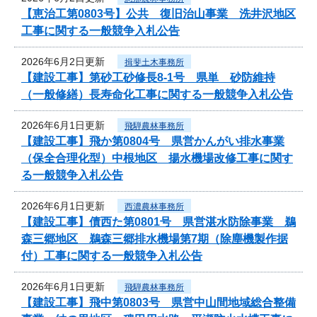
【恵治工第0803号】公共 復旧治山事業 洗井沢地区
工事に関する一般競争入札公告
2026年6月2日更新
揖斐土木事務所
【建設工事】第砂工砂修長8-1号 県単 砂防維持
（一般修繕）長寿命化工事に関する一般競争入札公告
2026年6月1日更新
飛騨農林事務所
【建設工事】飛か第0804号 県営かんがい排水事業
（保全合理化型）中根地区 揚水機場改修工事に関す
る一般競争入札公告
2026年6月1日更新
西濃農林事務所
【建設工事】債西た第0801号 県営湛水防除事業 鵜
森三郷地区 鵜森三郷排水機場第7期（除塵機製作据
付）工事に関する一般競争入札公告
2026年6月1日更新
飛騨農林事務所
【建設工事】飛中第0803号 県営中山間地域総合整備