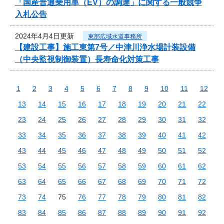
「国産普通乗用車（EV）の調達」に関する一般競争
入札公告
2024年4月4日更新
東部広域水道事務所
【建設工事】施工東第7号／中津川浄水場計装設備
（中央監視制御装置）長寿命化対策工事
1
2
3
4
5
6
7
8
9
10
11
12
13
14
15
16
17
18
19
20
21
22
23
24
25
26
27
28
29
30
31
32
33
34
35
36
37
38
39
40
41
42
43
44
45
46
47
48
49
50
51
52
53
54
55
56
57
58
59
60
61
62
63
64
65
66
67
68
69
70
71
72
73
74
75
76
77
78
79
80
81
82
83
84
85
86
87
88
89
90
91
92