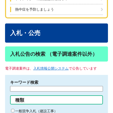
熱中症を予防しましょう
本
文
入札・公売
入札公告の検索 （電子調達案件以外）
電子調達案件は、
入札情報公開システム
で公告しています
キーワード検索
検
索
す
種類
る
キ
一般競争入札（建設工事）