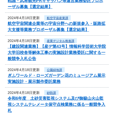
戦国・武将観光PRキャラバン等運営業務委託プロポ
ーザル募集【選定結果】
2024年4月18日更新
航空宇宙産業課
航空宇宙関連企業等の宇宙分野への新規参入・販路拡
大支援等業務プロポーザル募集【選定結果】
2024年4月18日更新
産業デジタル推進課
【建設関連業務】【産デ第43号】情報科学芸術大学院
大学旧校舎等解体工事の実施設計業務委託に関する一
般競争入札公告
2024年4月18日更新
公園緑地課
ぎふワールド・ローズガーデン花のミュージアム展示
実施設計・展示製作委託業務
2024年4月18日更新
砂防課
令和6年度 土砂災害監視システム及び御嶽山火山監
視システムテレメータ保守点検業務に係る一般競争入
札