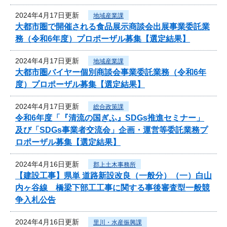
2024年4月17日更新
地域産業課
大都市圏で開催される食品展示商談会出展事業委託業
務（令和6年度）プロポーザル募集【選定結果】
2024年4月17日更新
地域産業課
大都市圏バイヤー個別商談会事業委託業務（令和6年
度）プロポーザル募集【選定結果】
2024年4月17日更新
総合政策課
令和6年度「『清流の国ぎふ』SDGs推進セミナー」
及び「SDGs事業者交流会」企画・運営等委託業務プ
ロポーザル募集【選定結果】
2024年4月16日更新
郡上土木事務所
【建設工事】県単 道路新設改良（一般分）（一）白山
内ヶ谷線 橋梁下部工工事に関する事後審査型一般競
争入札公告
2024年4月16日更新
里川・水産振興課