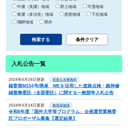
中濃（美濃）地域
郡上地域
可茂地域
東濃（多治見）地域
恵那地域
下呂地域
飛騨地域
県外
入札公告一覧
2024年4月24日更新
恵那土木事務所
維委第M104号/県単 MEを活用した道路点検・維持修
繕業務委託（全面委託）に関する一般競争入札公告
2024年4月24日更新
教育研修課
令和6年度「国外大学等プログラム」企画運営業務委
託プロポーザル募集【選定結果】