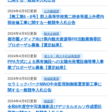
に関する一般競争入札公告
2024年4月9日更新
公共建築課
【教工第6－8号】郡上高等学校第二校舎等屋上外壁内
部改修工事に関する一般競争入札公告
2024年4月9日更新
観光企画課
都市圏メディア向け県内観光資源等PR活動業務委託
プロポーザル募集【選定結果】
2024年4月8日更新
省エネ・再エネ社会推進課
PPA方式による県有施設への太陽光発電設備等導入事
業プロポーザル募集【選定結果】
2024年4月8日更新
地域産業課
セラミックパークMINO中央監視制御装置更新工事に
関する一般競争入札公告
2024年4月8日更新
林政課
令和6年度空中写真撮影及びデジタルオルソ作成委託