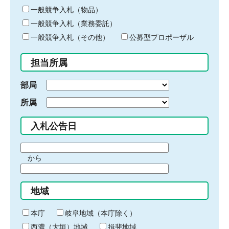
ー
一般競争入札（物品）
ワ
一般競争入札（業務委託）
ー
ド
一般競争入札（その他）
公募型プロポーザル
を
入
担当所属
力
部局
所属
入札公告日
期
から
間
期
の
間
始
地域
の
ま
終
り
わ
本庁
岐阜地域（本庁除く）
り
西濃（大垣）地域
揖斐地域