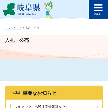
ペ
メ
このページの本文へ
ー
ニ
メ
ジ
ュ
ニ
の
ー
ュ
先
を
ー
頭
飛
トップページ
>
入札・公売
で
ば
す
し
入札・公売
。
て
本
文
へ
重要なお知らせ
ツキノワグマ出没注意情報発令中！