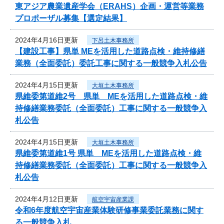
東アジア農業遺産学会（ERAHS）企画・運営等業務
プロポーザル募集【選定結果】
2024年4月16日更新
下呂土木事務所
【建設工事】県単 MEを活用した道路点検・維持修繕
業務（全面委託）委託工事に関する一般競争入札公告
2024年4月15日更新
大垣土木事務所
県維委第道維2号 県単 MEを活用した道路点検・維
持修繕業務委託（全面委託）工事に関する一般競争入
札公告
2024年4月15日更新
大垣土木事務所
県維委第道維1号 県単 MEを活用した道路点検・維
持修繕業務委託（全面委託）工事に関する一般競争入
札公告
2024年4月12日更新
航空宇宙産業課
令和6年度航空宇宙産業体験研修事業委託業務に関す
る一般競争入札