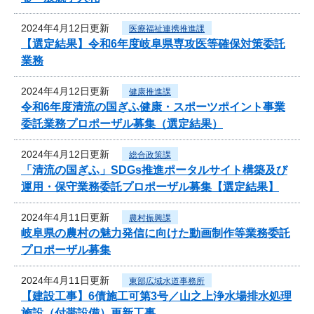
2024年4月12日更新
医療福祉連携推進課
【選定結果】令和6年度岐阜県専攻医等確保対策委託
業務
2024年4月12日更新
健康推進課
令和6年度清流の国ぎふ健康・スポーツポイント事業
委託業務プロポーザル募集（選定結果）
2024年4月12日更新
総合政策課
「清流の国ぎふ」SDGs推進ポータルサイト構築及び
運用・保守業務委託プロポーザル募集【選定結果】
2024年4月11日更新
農村振興課
岐阜県の農村の魅力発信に向けた動画制作等業務委託
プロポーザル募集
2024年4月11日更新
東部広域水道事務所
【建設工事】6債施工可第3号／山之上浄水場排水処理
施設（付帯設備）更新工事