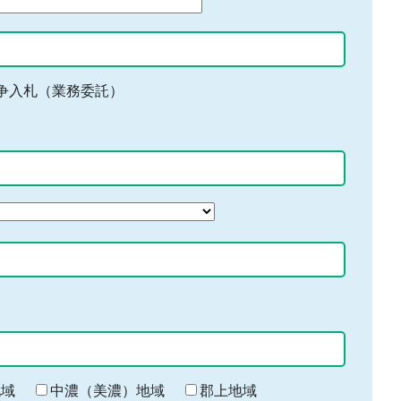
争入札（業務委託）
地域
中濃（美濃）地域
郡上地域