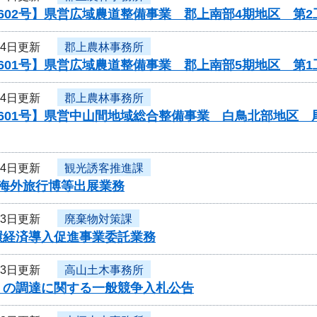
602号】県営広域農道整備事業 郡上南部4期地区 第2
14日更新
郡上農林事務所
601号】県営広域農道整備事業 郡上南部5期地区 第
14日更新
郡上農林事務所
0601号】県営中山間地域総合整備事業 白鳥北部地区
14日更新
観光誘客推進課
度海外旅行博等出展業務
13日更新
廃棄物対策課
環経済導入促進事業委託業務
13日更新
高山土木事務所
」の調達に関する一般競争入札公告