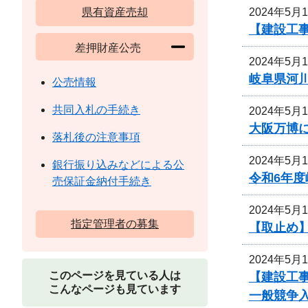
2024年5月
県有資産売却
【建設工
差押財産公売
2024年5月
岐阜県河
公売情報
共同入札の手続き
2024年5月
大阪万博
落札後の注意事項
2024年5月
銀行振り込みなどによる公
令和6年
売保証金納付手続き
2024年5月
指定管理者の募集
【取止め】
2024年5月
このページを見ている人は
【建設工事
こんなページも見ています
一般競争