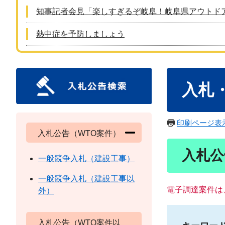
知事記者会見「楽しすぎるぞ岐阜！岐阜県アウトド
熱中症を予防しましょう
本
入札
文
印刷ページ表
入札公告（WTO案件）
入札公
一般競争入札（建設工事）
一般競争入札（建設工事以
電子調達案件は
外）
入札公告（WTO案件以