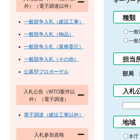
キーワー
外）（電子調達以外）
種類
一般競争入札（建設工事）
一般
一般競争入札（物品）
一般
一般競争入札（業務委託）
担当
一般競争入札（その他）
公募型プロポーザル
部局
入札
入札公告（WTO案件以
外）（電子調達）
期
間
電子調達（建設工事以外）
の
地域
始
入札参加資格
ま
本庁