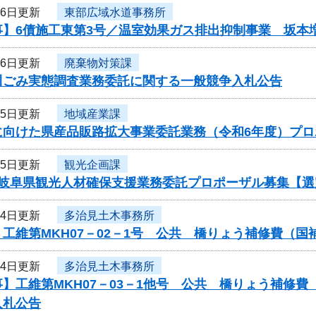
16日更新
東部広域水道事務所
事】6債施工東第3号／温室効果ガス排出抑制事業 坂本
16日更新
廃棄物対策課
川ごみ実態調査業務委託に関する一般競争入札公告
15日更新
地域産業課
に向けた県産品販路拡大事業委託業務（令和6年度）プ
15日更新
観光企画課
度岐阜県観光人材確保支援業務委託プロポーザル募集【選
14日更新
多治見土木事務所
工維第MKH07－02－1号 公共 橋りょう補修費（
14日更新
多治見土木事務所
】工維第MKH07－03－1他号 公共 橋りょう補修
入札公告