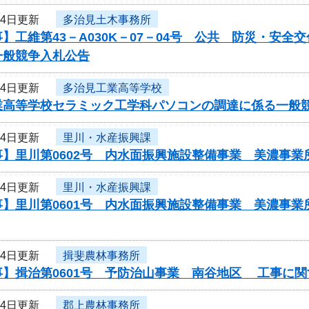
14日更新
多治見土木事務所
】工維第43－A030K－07－04号 公共 防災・安
一般競争入札公告
14日更新
多治見工業高等学校
業高等学校セラミック工学科パソコンの調達に係る
14日更新
里川・水産振興課
事】里川第0602号 内水面振興施設整備事業 美濃事
14日更新
里川・水産振興課
事】里川第0601号 内水面振興施設整備事業 美濃事
14日更新
揖斐農林事務所
事】揖治第0601号 予防治山事業 南谷地区 工事に
14日更新
郡上農林事務所