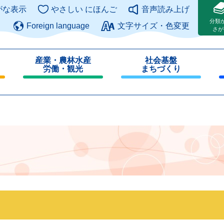
このページの本文へ
がな表示
やさしい にほんご
音声読み上げ
分類
Foreign language
文字サイズ・色変更
さが
産業・農林水産
社会基盤
労働・観光
まちづくり
閉
閉
じ
じ
る
る