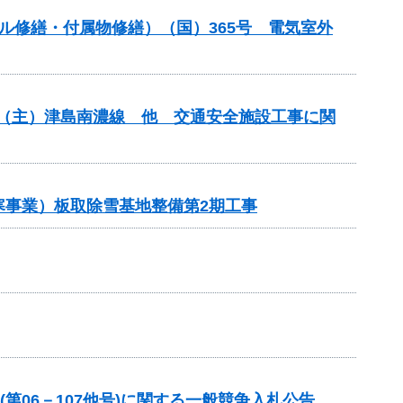
ンネル修繕・付属物修繕）（国）365号 電気室外
安全）（主）津島南濃線 他 交通安全施設工事に関
雪寒事業）板取除雪基地整備第2期工事
第06－107他号)に関する一般競争入札公告