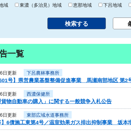
り
地域
東濃（多治見）地域
恵那地域
下呂地域
告一覧
16日更新
下呂農林事務所
601号】県営農業基盤整備促進事業 馬瀬南部地区 第
16日更新
西濃保健所
型貨物自動車の購入」に関する一般競争入札公告
16日更新
東部広域水道事務所
事】6債施工東第4号／温室効果ガス排出抑制事業 坂本