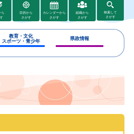
検索して
から
目的から
カレンダーから
組織から
さがす
す
さがす
さがす
さがす
教育・文化
県政情報
スポーツ・青少年
閉
閉
じ
じ
る
る