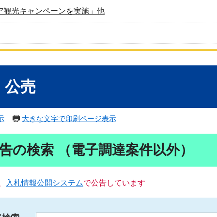
ア観光キャンペーンを実施」他
・公売
示
大きな文字で印刷ページ表示
告の検索 （電子調達案件以外）
、
入札情報公開システム
で公告しています