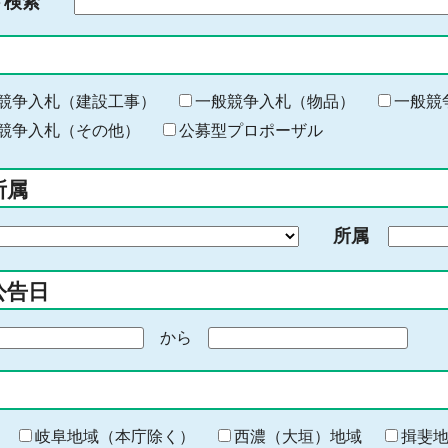
ド検索
検
索
す
る
キ
競争入札（建設工事）
一般競争入札（物品）
一般競
ー
競争入札（その他）
公募型プロポーザル
ワ
ー
所属
ド
を
所属
入
力
公告日
から
期
間
の
終
わ
岐阜地域（本庁除く）
西濃（大垣）地域
揖斐