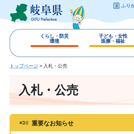
ペ
メ
ふり
ー
ニ
ジ
ュ
の
ー
先
を
くらし・防災
子ども・女性
頭
飛
環境
医療・福祉
で
ば
閉
閉
す
し
じ
じ
。
て
る
る
トップページ
>
入札・公売
本
文
へ
入札・公売
重要なお知らせ