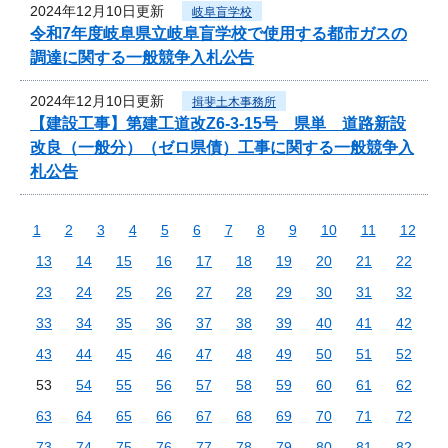
2024年12月10日更新
岐阜盲学校
令和7年度岐阜県立岐阜盲学校で使用する都市ガスの
調達に関する一般競争入札公告
2024年12月10日更新
揖斐土木事務所
【建設工事】第建工道改Z6-3-15号 県単 道路新設
改良（一般分）（ゼロ県債）工事に関する一般競争入
札公告
1
2
3
4
5
6
7
8
9
10
11
12
13
14
15
16
17
18
19
20
21
22
23
24
25
26
27
28
29
30
31
32
33
34
35
36
37
38
39
40
41
42
43
44
45
46
47
48
49
50
51
52
53
54
55
56
57
58
59
60
61
62
63
64
65
66
67
68
69
70
71
72
73
74
75
76
77
78
79
80
81
82