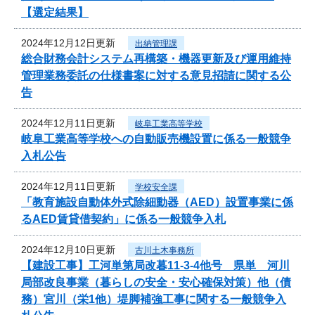
【選定結果】
2024年12月12日更新
出納管理課
総合財務会計システム再構築・機器更新及び運用維持
管理業務委託の仕様書案に対する意見招請に関する公
告
2024年12月11日更新
岐阜工業高等学校
岐阜工業高等学校への自動販売機設置に係る一般競争
入札公告
2024年12月11日更新
学校安全課
「教育施設自動体外式除細動器（AED）設置事業に係
るAED賃貸借契約」に係る一般競争入札
2024年12月10日更新
古川土木事務所
【建設工事】工河単第局改暮11-3-4他号 県単 河川
局部改良事業（暮らしの安全・安心確保対策）他（債
務）宮川（栄1他）堤脚補強工事に関する一般競争入