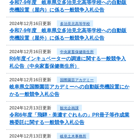
令和7‐9年度 岐阜県立多治見北高等学校への自動販
売機設置（屋内）に係る一般競争入札公告
2024年12月16日更新
多治見北高等学校
令和7‐9年度 岐阜県立多治見北高等学校への自動販
売機設置（屋外）に係る一般競争入札公告
2024年12月16日更新
中央家畜保健衛生所
R6年度インキュベーターの調達に関する一般競争入
札公告（中央家畜保健衛生所）
2024年12月16日更新
国際園芸アカデミー
岐阜県立国際園芸アカデミーへの自動販売機設置にか
かる一般競争入札公告
2024年12月13日更新
観光企画課
令和6年度「飛騨・美濃すぐれもの」PR冊子等作成業
務委託に関する一般競争入札公告
2024年12月13日更新
岐阜土木事務所