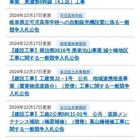
事業 東濃第6幹線（4工区）工事
2024年12月17日更新
可児高等学校
岐阜県立可児高等学校への自動販売機設置に係る一般
競争入札公告
2024年12月17日更新
揖斐農林事務所
【建設工事】揖治第0616号 県単治山事業 城ケ峰地区
工事に関する一般競争入札公告
2024年12月17日更新
多治見土木事務所
【建設工事】工建第J2－1号 公共 地域連携推進事
業（重要物流道路分）（翌債）工事に関する一般競争
入札公告
2024年12月17日更新
古川土木事務所
【建設工事】工維2公第MK11-01号 公共 道路メン
テナンス補助（橋梁補修）（債務）葛山橋補修工事に
関する一般競争入札公告