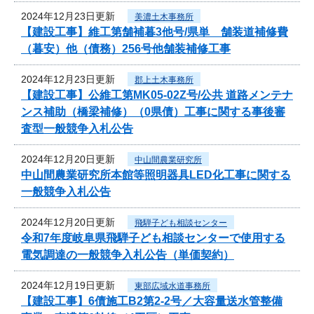
2024年12月23日更新
美濃土木事務所
【建設工事】維工第舗補暮3他号/県単 舗装道補修費
（暮安）他（債務）256号他舗装補修工事
2024年12月23日更新
郡上土木事務所
【建設工事】公維工第MK05-02Z号/公共 道路メンテナ
ンス補助（橋梁補修）（0県債）工事に関する事後審
査型一般競争入札公告
2024年12月20日更新
中山間農業研究所
中山間農業研究所本館等照明器具LED化工事に関する
一般競争入札公告
2024年12月20日更新
飛騨子ども相談センター
令和7年度岐阜県飛騨子ども相談センターで使用する
電気調達の一般競争入札公告（単価契約）
2024年12月19日更新
東部広域水道事務所
【建設工事】6債施工B2第2-2号／大容量送水管整備