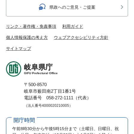
県政へのご意見・ご提案
リンク・著作権・免責事項
利用ガイド
個人情報保護の考え方
ウェブアクセシビリティ方針
サイトマップ
岐阜県庁
GIFU Prefectural Office
〒500-8570
岐阜市薮田南2丁目1番1号
電話番号 058-272-1111（代表）
（法人番号4000020210005）
開庁時間
午前8時30分から午後5時15分まで
（土曜日、日曜日、祝