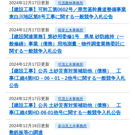
2024年12月17日更新
可茂農林事務所
【建設工事】可幹工第0602号／県営基幹農道整備事業
東白川地区第8号工事に関する一般競争入札公告
2024年12月17日更新
揖斐土木事務所
【建設関連業務】第砂用委修1号 県単 砂防維持（一
般修繕）事業（債務）用地測量・物件調査業務委託に
関する一般競争入札公告
2024年12月17日更新
可茂土木事務所
【建設工事】公共 土砂災害対策補助他（債務） 工
事/工維4第HD－06－01－2他号に関する一般競争入札
公告
2024年12月17日更新
可茂土木事務所
【建設工事】公共 土砂災害対策補助他（債務） 工
事/工維4第HD-06-01他号に関する一般競争入札公告
2024年12月16日更新
多治見土木事務所
敷鉄板等の調達