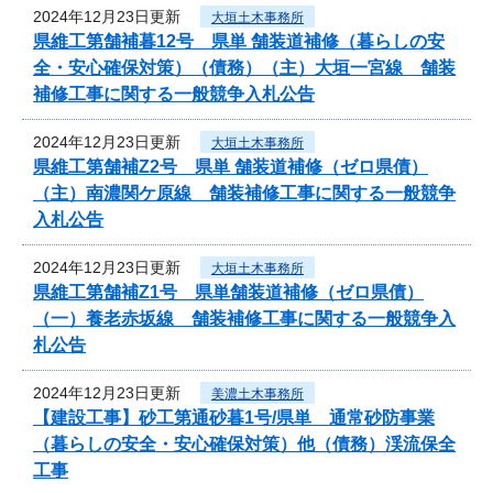
2024年12月23日更新
大垣土木事務所
県維工第舗補暮12号 県単 舗装道補修（暮らしの安
全・安心確保対策）（債務）（主）大垣一宮線 舗装
補修工事に関する一般競争入札公告
2024年12月23日更新
大垣土木事務所
県維工第舗補Z2号 県単 舗装道補修（ゼロ県債）
（主）南濃関ケ原線 舗装補修工事に関する一般競争
入札公告
2024年12月23日更新
大垣土木事務所
県維工第舗補Z1号 県単舗装道補修（ゼロ県債）
（一）養老赤坂線 舗装補修工事に関する一般競争入
札公告
2024年12月23日更新
美濃土木事務所
【建設工事】砂工第通砂暮1号/県単 通常砂防事業
（暮らしの安全・安心確保対策）他（債務）渓流保全
工事