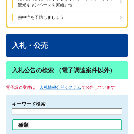
観光キャンペーンを実施」他
熱中症を予防しましょう
本
文
入札・公売
入札公告の検索 （電子調達案件以外）
電子調達案件は、
入札情報公開システム
で公告しています
キーワード検索
検
索
す
種類
る