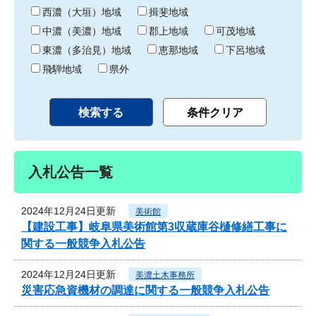
り
西濃（大垣）地域
揖斐地域
中濃（美濃）地域
郡上地域
可茂地域
東濃（多治見）地域
恵那地域
下呂地域
飛騨地域
県外
入札公告一覧
2024年12月24日更新
美術館
【建設工事】岐阜県美術館第3収蔵庫谷樋修繕工事に
関する一般競争入札公告
2024年12月24日更新
美濃土木事務所
災害応急資機材の調達に関する一般競争入札公告