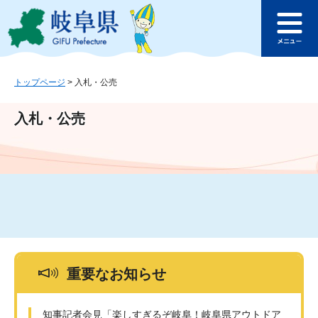
ペ
メ
このページの本文へ
ー
ニ
メ
ジ
ュ
ニ
の
ー
ュ
先
を
ー
頭
飛
トップページ
>
入札・公売
で
ば
す
し
入札・公売
。
て
本
文
へ
重要なお知らせ
知事記者会見「楽しすぎるぞ岐阜！岐阜県アウトドア