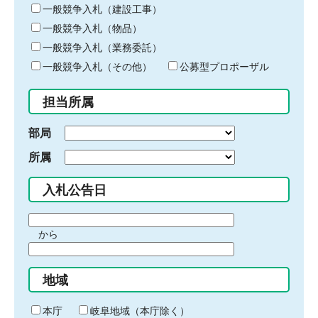
キ
一般競争入札（建設工事）
ー
一般競争入札（物品）
ワ
一般競争入札（業務委託）
ー
ド
一般競争入札（その他）
公募型プロポーザル
を
入
担当所属
力
部局
所属
入札公告日
期
から
間
期
の
間
始
地域
の
ま
終
り
わ
本庁
岐阜地域（本庁除く）