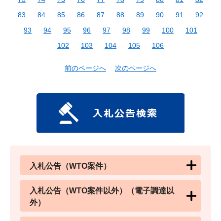
83
84
85
86
87
88
89
90
91
92
93
94
95
96
97
98
99
100
101
102
103
104
105
106
前のページへ
次のページへ
入札公告（WTO案件）
入札公告（WTO案件以外）（電子調達以
外）