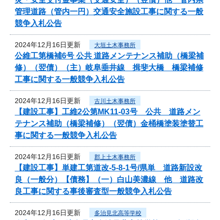
管理道路（管内一円）交通安全施設工事に関する一般
競争入札公告
2024年12月16日更新
大垣土木事務所
公維工第橋補6号 公共 道路メンテナンス補助（橋梁補
修）（翌債）（主）岐阜垂井線 揖斐大橋 橋梁補修
工事に関する一般競争入札公告
2024年12月16日更新
古川土木事務所
【建設工事】工維2公第MK11-03号 公共 道路メン
テナンス補助（橋梁補修）（翌債）金桶橋塗装塗替工
事に関する一般競争入札公告
2024年12月16日更新
郡上土木事務所
【建設工事】単建工第道改-5-8-1号/県単 道路新設改
良（一般分）【債務】（一）白山美濃線 他 道路改
良工事に関する事後審査型一般競争入札公告
2024年12月16日更新
多治見北高等学校