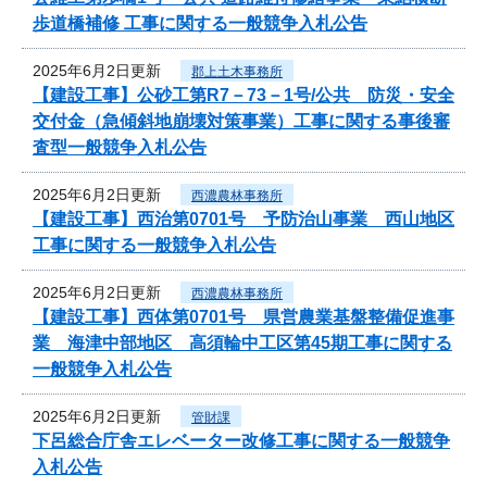
歩道橋補修 工事に関する一般競争入札公告
2025年6月2日更新
郡上土木事務所
【建設工事】公砂工第R7－73－1号/公共 防災・安全
交付金（急傾斜地崩壊対策事業）工事に関する事後審
査型一般競争入札公告
2025年6月2日更新
西濃農林事務所
【建設工事】西治第0701号 予防治山事業 西山地区
工事に関する一般競争入札公告
2025年6月2日更新
西濃農林事務所
【建設工事】西体第0701号 県営農業基盤整備促進事
業 海津中部地区 高須輪中工区第45期工事に関する
一般競争入札公告
2025年6月2日更新
管財課
下呂総合庁舎エレベーター改修工事に関する一般競争
入札公告