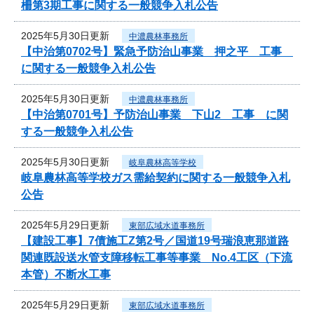
柵第3期工事に関する一般競争入札公告
2025年5月30日更新
中濃農林事務所
【中治第0702号】緊急予防治山事業 押之平 工事
に関する一般競争入札公告
2025年5月30日更新
中濃農林事務所
【中治第0701号】予防治山事業 下山2 工事 に関
する一般競争入札公告
2025年5月30日更新
岐阜農林高等学校
岐阜農林高等学校ガス需給契約に関する一般競争入札
公告
2025年5月29日更新
東部広域水道事務所
【建設工事】7債施工Z第2号／国道19号瑞浪恵那道路
関連既設送水管支障移転工事等事業 No.4工区（下流
本管）不断水工事
2025年5月29日更新
東部広域水道事務所