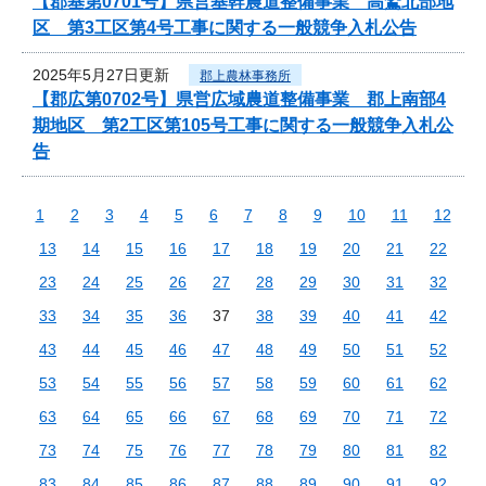
【郡基第0701号】県営基幹農道整備事業 高鷲北部地
区 第3工区第4号工事に関する一般競争入札公告
2025年5月27日更新
郡上農林事務所
【郡広第0702号】県営広域農道整備事業 郡上南部4
期地区 第2工区第105号工事に関する一般競争入札公
告
1
2
3
4
5
6
7
8
9
10
11
12
13
14
15
16
17
18
19
20
21
22
23
24
25
26
27
28
29
30
31
32
33
34
35
36
37
38
39
40
41
42
43
44
45
46
47
48
49
50
51
52
53
54
55
56
57
58
59
60
61
62
63
64
65
66
67
68
69
70
71
72
73
74
75
76
77
78
79
80
81
82
83
84
85
86
87
88
89
90
91
92