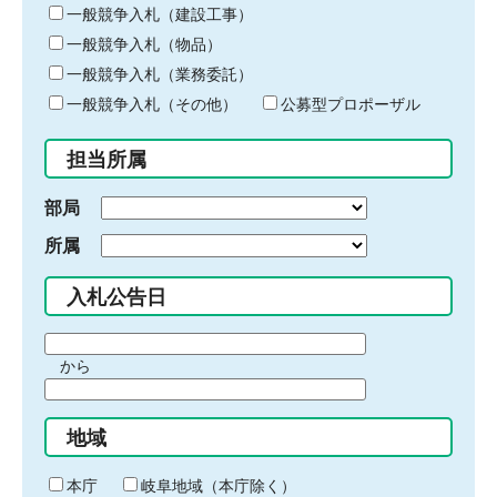
キ
一般競争入札（建設工事）
ー
一般競争入札（物品）
ワ
一般競争入札（業務委託）
ー
ド
一般競争入札（その他）
公募型プロポーザル
を
入
担当所属
力
部局
所属
入札公告日
期
から
間
期
の
間
始
地域
の
ま
終
り
わ
本庁
岐阜地域（本庁除く）