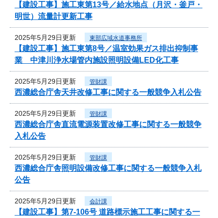
【建設工事】施工東第13号／給水地点（月沢・釜戸・
明世）流量計更新工事
2025年5月29日更新
東部広域水道事務所
【建設工事】施工東第8号／温室効果ガス排出抑制事
業 中津川浄水場管内施設照明設備LED化工事
2025年5月29日更新
管財課
西濃総合庁舎天井改修工事に関する一般競争入札公告
2025年5月29日更新
管財課
西濃総合庁舎直流電源装置改修工事に関する一般競争
入札公告
2025年5月29日更新
管財課
西濃総合庁舎照明設備改修工事に関する一般競争入札
公告
2025年5月29日更新
会計課
【建設工事】第7-106号 道路標示施工工事に関する一