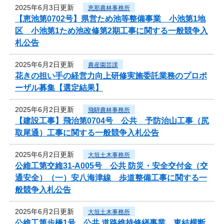
2025年6月3日更新
恵那農林事務所
【恵池第0702号】県営ため池等整備事業 小池第1地
区 小池第1ため池改修第2期工事に関する一般競争入
札公告
2025年6月2日更新
農産園芸課
花きの担い手の経営力向上研修実施委託業務のプロポ
ーザル募集【選定結果】
2025年6月2日更新
飛騨農林事務所
【建設工事】飛治第0704号 公共 予防治山工事（尻
取尾通）工事に関する一般競争入札公告
2025年6月2日更新
大垣土木事務所
公維工第交維31-A005号 公共 防災・安全交付金（交
通安全）（一）安八海津線 歩道整備工事に関する一
般競争入札公告
2025年6月2日更新
大垣土木事務所
公維工第歩橋1号 公共 道路維持修繕事業 東結横断