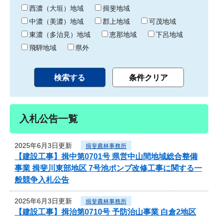
り
西濃（大垣）地域
揖斐地域
中濃（美濃）地域
郡上地域
可茂地域
東濃（多治見）地域
恵那地域
下呂地域
飛騨地域
県外
入札公告一覧
2025年6月3日更新
揖斐農林事務所
【建設工事】揖中第0701号 県営中山間地域総合整備
事業 揖斐川東部地区 7号池ポンプ改修工事に関する一
般競争入札公告
2025年6月3日更新
揖斐農林事務所
【建設工事】揖治第0710号 予防治山事業 白倉2地区