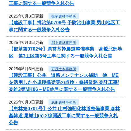
工事に関する一般競争入札公告
2025年6月3日更新
揖斐農林事務所
【建設工事】揖治第0709号 予防治山事業 男山地区工
事に関する一般競争入札公告
2025年6月3日更新
郡上農林事務所
【郡基第0702号】県営基幹農道整備事業 高鷲北部地
区 第3工区第5号工事に関する一般競争入札公告
2025年6月3日更新
可茂土木事務所
【建設工事】公共 道路メンテナンス補助 他 ME
を活用した小規模橋梁等の点検・修繕業務 委託工事/
委維3第MK06－ME他号に関する一般競争入札公告
2025年6月3日更新
恵那農林事務所
【恵林第0701号】公共 山村強靭化林道整備事業 森林
基幹道 尾城山(5)-2線開設工事に関する一般競争入札
公告