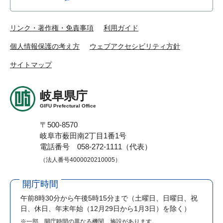
リンク・著作権・免責事項
利用ガイド
個人情報保護の考え方
ウェブアクセシビリティ方針
サイトマップ
岐阜県庁
GIFU Prefectural Office
〒500-8570
岐阜市薮田南2丁目1番1号
電話番号 058-272-1111（代表）
（法人番号4000020210005）
開庁時間
午前8時30分から午後5時15分まで
（土曜日、日曜日、祝
日、休日、年末年始（12月29日から1月3日）を除く）
※一部、開庁時間の異なる機関、施設があります。