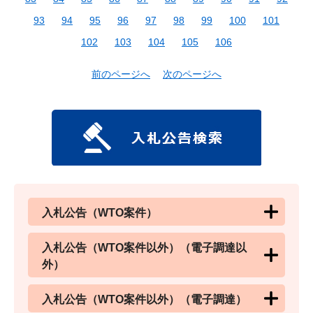
93
94
95
96
97
98
99
100
101
102
103
104
105
106
前のページへ
次のページへ
入札公告（WTO案件）
入札公告（WTO案件以外）（電子調達以
外）
入札公告（WTO案件以外）（電子調達）