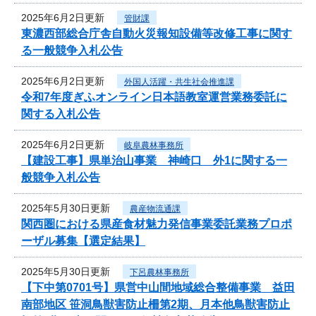
2025年6月2日更新
管財課
東濃西部総合庁舎自動火災報知設備等改修工事に関す
る一般競争入札公告
2025年6月2日更新
外国人活躍・共生社会推進課
令和7年度ぎふオンライン日本語教室運営業務委託に
関する入札公告
2025年6月2日更新
岐阜農林事務所
【建設工事】県単治山事業 神崎口 外1に関する一
般競争入札公告
2025年5月30日更新
農産物流通課
関西圏における県産食材魅力発信事業委託業務プロポ
ーザル募集【選定結果】
2025年5月30日更新
下呂農林事務所
【下中第0701号】県営中山間地域総合整備事業 益田
南部地区 笹洞鳥獣害防止柵第2期、月本他鳥獣害防止