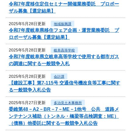
令和7年度移住定住セミナー開催業務委託 プロポー
ザル募集【選定結果】
2025年5月28日更新
地域振興課
令和7年度岐阜県移住フェア企画・運営業務委託 プ
ロポーザル募集【選定結果】
2025年5月28日更新
岐阜高等学校
令和7年度岐阜県立岐阜高等学校で使用する都市ガス
の調達に関する一般競争入札
2025年5月28日更新
会計課
【建設工事】第7-115号 交通信号機改良等工事に関す
る一般競争入札公告
2025年5月27日更新
多治見土木事務所
委維第48－A2－BR－7－ME－1他号 公共 道路メ
ンテナンス補助（トンネル・橋梁等点検調査：ME）
（債務）他委託に関する一般競争入札公告