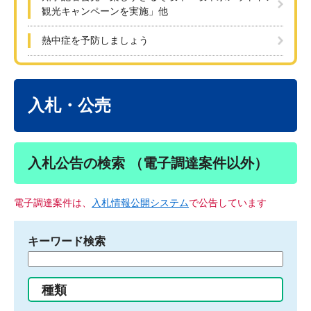
観光キャンペーンを実施」他
熱中症を予防しましょう
本
文
入札・公売
入札公告の検索 （電子調達案件以外）
電子調達案件は、
入札情報公開システム
で公告しています
キーワード検索
検
索
す
種類
る