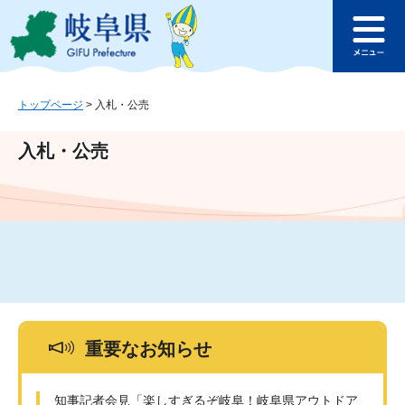
ペ
メ
このページの本文へ
ー
ニ
メ
ジ
ュ
ニ
の
ー
ュ
先
を
ー
頭
飛
トップページ
>
入札・公売
で
ば
す
し
入札・公売
。
て
本
文
へ
重要なお知らせ
知事記者会見「楽しすぎるぞ岐阜！岐阜県アウトドア