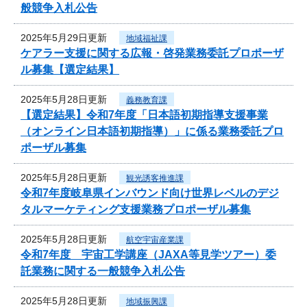
般競争入札公告
2025年5月29日更新
地域福祉課
ケアラー支援に関する広報・啓発業務委託プロポーザ
ル募集【選定結果】
2025年5月28日更新
義務教育課
【選定結果】令和7年度「日本語初期指導支援事業
（オンライン日本語初期指導）」に係る業務委託プロ
ポーザル募集
2025年5月28日更新
観光誘客推進課
令和7年度岐阜県インバウンド向け世界レベルのデジ
タルマーケティング支援業務プロポーザル募集
2025年5月28日更新
航空宇宙産業課
令和7年度 宇宙工学講座（JAXA等見学ツアー）委
託業務に関する一般競争入札公告
2025年5月28日更新
地域振興課