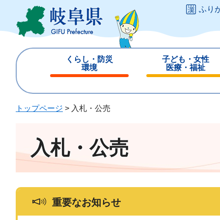
ペ
メ
ふり
ー
ニ
ジ
ュ
の
ー
先
を
くらし・防災
子ども・女性
頭
飛
環境
医療・福祉
で
ば
閉
閉
す
し
じ
じ
。
て
る
る
トップページ
>
入札・公売
本
文
へ
入札・公売
重要なお知らせ