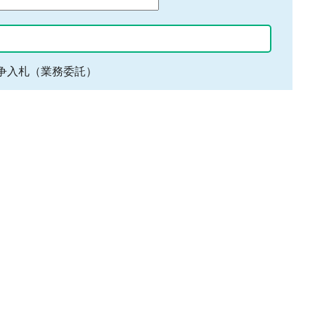
争入札（業務委託）
地域
中濃（美濃）地域
郡上地域