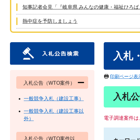
知事記者会見「『岐阜県 みんなの健康・福祉ひろば
熱中症を予防しましょう
本
入札
文
印刷ページ表
入札公告（WTO案件）
入札公
一般競争入札（建設工事）
一般競争入札（建設工事以
電子調達案件は
外）
入札公告（WTO案件以