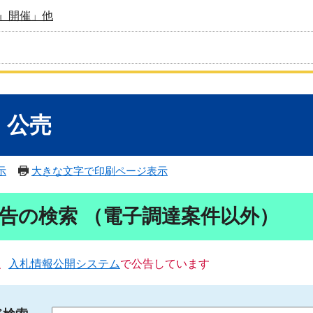
』開催」他
・公売
示
大きな文字で印刷ページ表示
告の検索 （電子調達案件以外）
、
入札情報公開システム
で公告しています