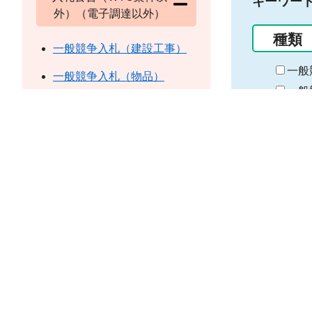
キーワー
外）（電子調達以外）
種類
一般競争入札（建設工事）
一般
一般競争入札（物品）
一般
一般競争入札（業務委託）
担当
一般競争入札（その他）
公募型プロポーザル
部局
入札
入札公告（WTO案件以
外）（電子調達）
期
間
電子調達（建設工事以外）
の
地域
始
入札参加資格
ま
本庁