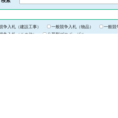
ド検索
検
索
す
る
キ
競争入札（建設工事）
一般競争入札（物品）
一般競
ー
競争入札（その他）
公募型プロポーザル
ワ
ー
所属
ド
を
所属
入
力
公告日
から
期
間
の
終
わ
岐阜地域（本庁除く）
西濃（大垣）地域
揖斐