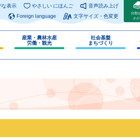
このページの本文へ
がな表示
やさしい にほんご
音声読み上げ
分類
Foreign language
文字サイズ・色変更
さが
産業・農林水産
社会基盤
労働・観光
まちづくり
閉
閉
じ
じ
る
る