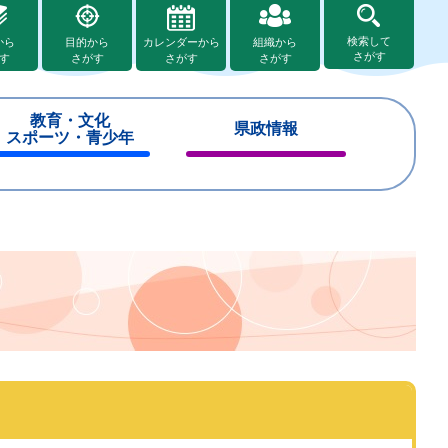
検索して
から
目的から
カレンダーから
組織から
さがす
す
さがす
さがす
さがす
教育・文化
県政情報
スポーツ・青少年
閉
閉
じ
じ
る
る