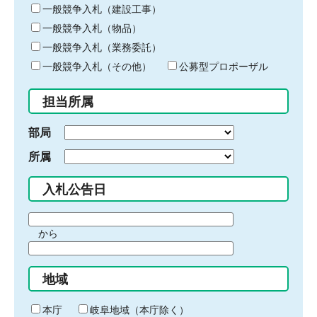
キ
一般競争入札（建設工事）
ー
一般競争入札（物品）
ワ
一般競争入札（業務委託）
ー
ド
一般競争入札（その他）
公募型プロポーザル
を
入
担当所属
力
部局
所属
入札公告日
期
から
間
期
の
間
始
地域
の
ま
終
り
わ
本庁
岐阜地域（本庁除く）