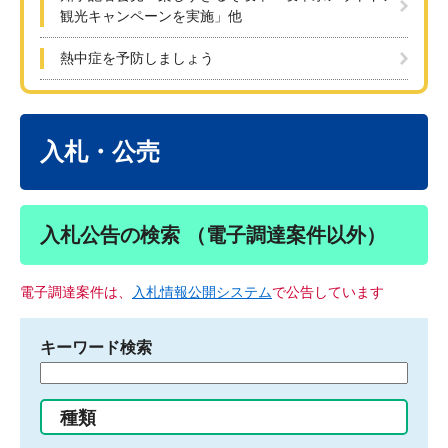
観光キャンペーンを実施」他
熱中症を予防しましょう
本
文
入札・公売
入札公告の検索 （電子調達案件以外）
電子調達案件は、
入札情報公開システム
で公告しています
キーワード検索
検
索
す
種類
る