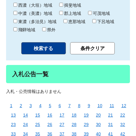
り
西濃（大垣）地域
揖斐地域
中濃（美濃）地域
郡上地域
可茂地域
東濃（多治見）地域
恵那地域
下呂地域
飛騨地域
県外
入札公告一覧
入札・公売情報はありません
1
2
3
4
5
6
7
8
9
10
11
12
13
14
15
16
17
18
19
20
21
22
23
24
25
26
27
28
29
30
31
32
33
34
35
36
37
38
39
40
41
42