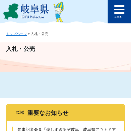
ペ
メ
このページの本文へ
ー
ニ
メ
ジ
ュ
ニ
の
ー
ュ
先
を
ー
頭
飛
トップページ
>
入札・公売
で
ば
す
し
入札・公売
。
て
本
文
へ
重要なお知らせ
知事記者会見「楽しすぎるぞ岐阜！岐阜県アウトドア