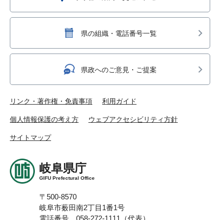
県の組織・電話番号一覧
県政へのご意見・ご提案
リンク・著作権・免責事項
利用ガイド
個人情報保護の考え方
ウェブアクセシビリティ方針
サイトマップ
岐阜県庁
GIFU Prefectural Office
〒500-8570
岐阜市薮田南2丁目1番1号
電話番号 058-272-1111（代表）