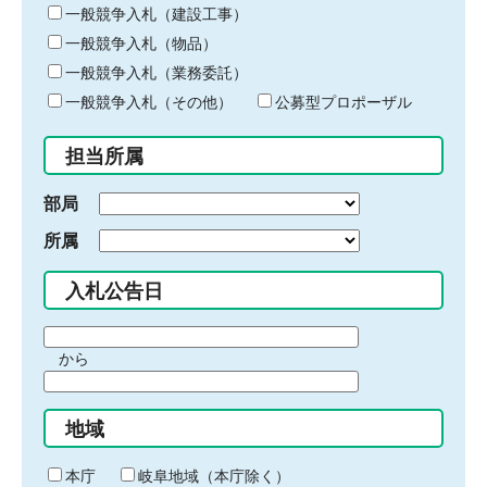
キ
一般競争入札（建設工事）
ー
一般競争入札（物品）
ワ
一般競争入札（業務委託）
ー
ド
一般競争入札（その他）
公募型プロポーザル
を
入
担当所属
力
部局
所属
入札公告日
期
から
間
期
の
間
始
地域
の
ま
終
り
わ
本庁
岐阜地域（本庁除く）