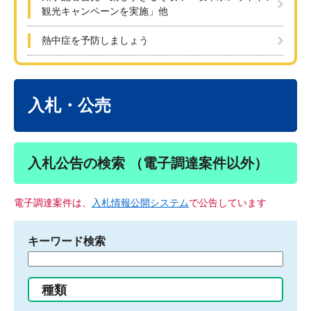
観光キャンペーンを実施」他
熱中症を予防しましょう
本
文
入札・公売
入札公告の検索 （電子調達案件以外）
電子調達案件は、
入札情報公開システム
で公告しています
キーワード検索
検
索
す
種類
る