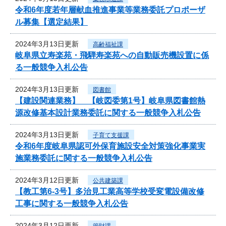
令和6年度若年層献血推進事業等業務委託プロポーザ
ル募集【選定結果】
2024年3月13日更新
高齢福祉課
岐阜県立寿楽苑・飛騨寿楽苑への自動販売機設置に係
る一般競争入札公告
2024年3月13日更新
図書館
【建設関連業務】 【岐図委第1号】岐阜県図書館熱
源改修基本設計業務委託に関する一般競争入札公告
2024年3月13日更新
子育て支援課
令和6年度岐阜県認可外保育施設安全対策強化事業実
施業務委託に関する一般競争入札公告
2024年3月12日更新
公共建築課
【教工第6-3号】多治見工業高等学校受変電設備改修
工事に関する一般競争入札公告
2024年3月12日更新
管財課