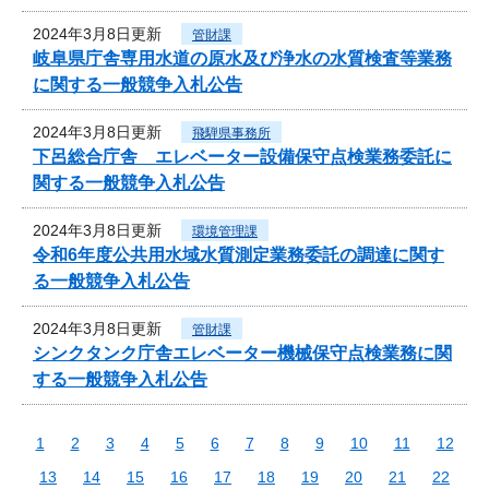
2024年3月8日更新
管財課
岐阜県庁舎専用水道の原水及び浄水の水質検査等業務
に関する一般競争入札公告
2024年3月8日更新
飛騨県事務所
下呂総合庁舎 エレベーター設備保守点検業務委託に
関する一般競争入札公告
2024年3月8日更新
環境管理課
令和6年度公共用水域水質測定業務委託の調達に関す
る一般競争入札公告
2024年3月8日更新
管財課
シンクタンク庁舎エレベーター機械保守点検業務に関
する一般競争入札公告
1
2
3
4
5
6
7
8
9
10
11
12
13
14
15
16
17
18
19
20
21
22