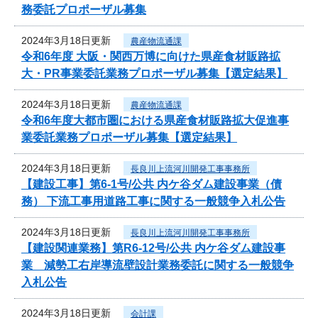
務委託プロポーザル募集
2024年3月18日更新
農産物流通課
令和6年度 大阪・関西万博に向けた県産食材販路拡
大・PR事業委託業務プロポーザル募集【選定結果】
2024年3月18日更新
農産物流通課
令和6年度大都市圏における県産食材販路拡大促進事
業委託業務プロポーザル募集【選定結果】
2024年3月18日更新
長良川上流河川開発工事事務所
【建設工事】第6-1号/公共 内ケ谷ダム建設事業（債
務） 下流工事用道路工事に関する一般競争入札公告
2024年3月18日更新
長良川上流河川開発工事事務所
【建設関連業務】第R6-12号/公共 内ケ谷ダム建設事
業 減勢工右岸導流壁設計業務委託に関する一般競争
入札公告
2024年3月18日更新
会計課