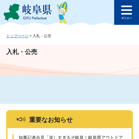
ペ
メ
このページの本文へ
ー
ニ
メ
ジ
ュ
ニ
の
ー
ュ
先
を
ー
頭
飛
トップページ
>
入札・公売
で
ば
す
し
入札・公売
。
て
本
文
へ
重要なお知らせ
知事記者会見「楽しすぎるぞ岐阜！岐阜県アウトドア