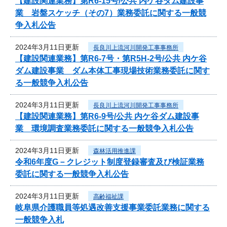
【建設関連業務】第R6-15号/公共 内ケ谷ダム建設事
業 岩盤スケッチ（その7）業務委託に関する一般競
争入札公告
2024年3月11日更新
長良川上流河川開発工事事務所
【建設関連業務】第R6-7号・第R5H-2号/公共 内ケ谷
ダム建設事業 ダム本体工事現場技術業務委託に関す
る一般競争入札公告
2024年3月11日更新
長良川上流河川開発工事事務所
【建設関連業務】第R6-9号/公共 内ケ谷ダム建設事
業 環境調査業務委託に関する一般競争入札公告
2024年3月11日更新
森林活用推進課
令和6年度G－クレジット制度登録審査及び検証業務
委託に関する一般競争入札公告
2024年3月11日更新
高齢福祉課
岐阜県介護職員等処遇改善支援事業委託業務に関する
一般競争入札