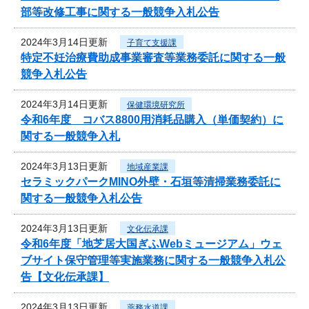
部等改修工事に関する一般競争入札公告
2024年3月14日更新
子育て支援課
特定不妊治療費助成事業審査等業務委託に関する一般
競争入札公告
2024年3月14日更新
保健環境研究所
令和6年度 コバス8800用消耗品購入（単価契約）に
関する一般競争入札
2024年3月13日更新
地域産業課
セラミックパークMINO外壁・石垣等清掃業務委託に
関する一般競争入札公告
2024年3月13日更新
文化伝承課
令和6年度「地芝居大国ぎふWebミュージアム」ウェ
ブサイト保守管理等実施業務に関する一般競争入札公
告【文化伝承課】
2024年3月13日更新
薬務水道課