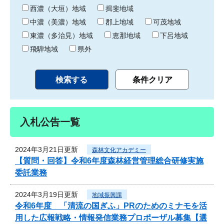
り
西濃（大垣）地域
揖斐地域
中濃（美濃）地域
郡上地域
可茂地域
東濃（多治見）地域
恵那地域
下呂地域
飛騨地域
県外
入札公告一覧
2024年3月21日更新
森林文化アカデミー
【質問・回答】令和6年度森林経営管理総合研修実施
委託業務
2024年3月19日更新
地域振興課
令和6年度 「清流の国ぎふ」PRのためのミナモを活
用した広報戦略・情報発信業務プロポーザル募集【選