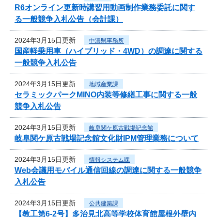
R6オンライン更新時講習用動画制作業務委託に関す
る一般競争入札公告（会計課）
2024年3月15日更新
中濃県事務所
国産軽乗用車（ハイブリッド・4WD）の調達に関する
一般競争入札公告
2024年3月15日更新
地域産業課
セラミックパークMINO内装等修繕工事に関する一般
競争入札公告
2024年3月15日更新
岐阜関ケ原古戦場記念館
岐阜関ケ原古戦場記念館文化財IPM管理業務について
2024年3月15日更新
情報システム課
Web会議用モバイル通信回線の調達に関する一般競争
入札公告
2024年3月15日更新
公共建築課
【教工第6-2号】多治見北高等学校体育館屋根外壁内