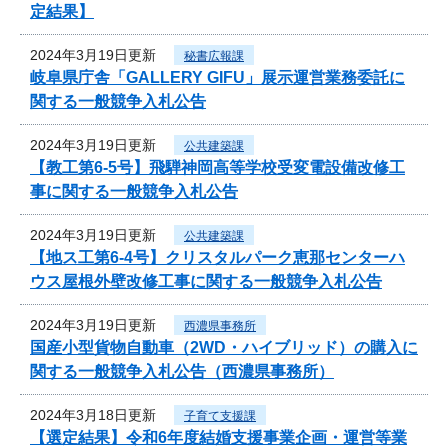
定結果】
2024年3月19日更新
秘書広報課
岐阜県庁舎「GALLERY GIFU」展示運営業務委託に
関する一般競争入札公告
2024年3月19日更新
公共建築課
【教工第6-5号】飛騨神岡高等学校受変電設備改修工
事に関する一般競争入札公告
2024年3月19日更新
公共建築課
【地ス工第6-4号】クリスタルパーク恵那センターハ
ウス屋根外壁改修工事に関する一般競争入札公告
2024年3月19日更新
西濃県事務所
国産小型貨物自動車（2WD・ハイブリッド）の購入に
関する一般競争入札公告（西濃県事務所）
2024年3月18日更新
子育て支援課
【選定結果】令和6年度結婚支援事業企画・運営等業