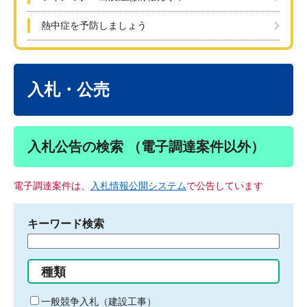
熱中症を予防しましょう
本
文
入札・公売
入札公告の検索 （電子調達案件以外）
電子調達案件は、
入札情報公開システム
で公告しています
キーワード検索
検
索
す
種類
る
キ
一般競争入札（建設工事）