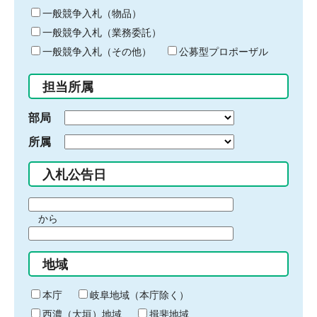
ー
一般競争入札（物品）
ワ
一般競争入札（業務委託）
ー
ド
一般競争入札（その他）
公募型プロポーザル
を
入
担当所属
力
部局
所属
入札公告日
期
から
間
期
の
間
始
地域
の
ま
終
り
わ
本庁
岐阜地域（本庁除く）
り
西濃（大垣）地域
揖斐地域