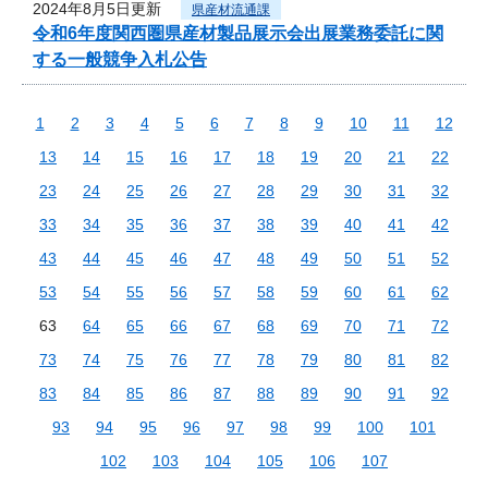
2024年8月5日更新
県産材流通課
令和6年度関西圏県産材製品展示会出展業務委託に関
する一般競争入札公告
1
2
3
4
5
6
7
8
9
10
11
12
13
14
15
16
17
18
19
20
21
22
23
24
25
26
27
28
29
30
31
32
33
34
35
36
37
38
39
40
41
42
43
44
45
46
47
48
49
50
51
52
53
54
55
56
57
58
59
60
61
62
63
64
65
66
67
68
69
70
71
72
73
74
75
76
77
78
79
80
81
82
83
84
85
86
87
88
89
90
91
92
93
94
95
96
97
98
99
100
101
102
103
104
105
106
107