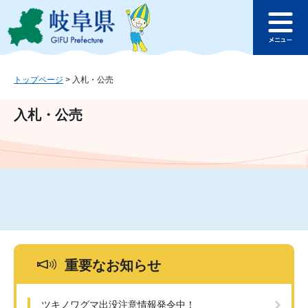
ペ
メ
このページの本文へ
ー
ニ
メ
ジ
ュ
ニ
の
ー
ュ
先
を
ー
頭
飛
トップページ
>
入札・公売
で
ば
す
し
入札・公売
。
て
本
文
へ
重要なお知らせ
ツキノワグマ出没注意情報発令中！