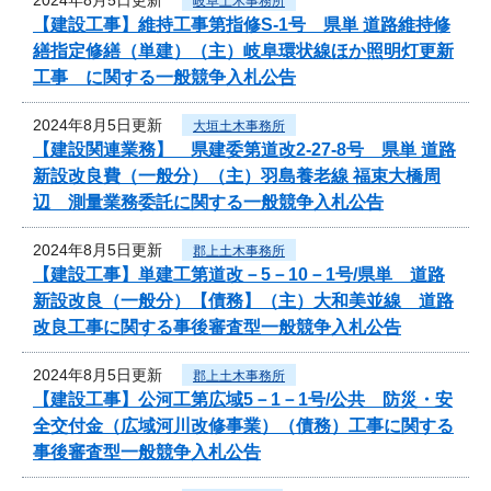
岐阜土木事務所
【建設工事】維持工事第指修S-1号 県単 道路維持修
繕指定修繕（単建）（主）岐阜環状線ほか照明灯更新
工事 に関する一般競争入札公告
2024年8月5日更新
大垣土木事務所
【建設関連業務】 県建委第道改2-27-8号 県単 道路
新設改良費（一般分）（主）羽島養老線 福束大橋周
辺 測量業務委託に関する一般競争入札公告
2024年8月5日更新
郡上土木事務所
【建設工事】単建工第道改－5－10－1号/県単 道路
新設改良（一般分）【債務】（主）大和美並線 道路
改良工事に関する事後審査型一般競争入札公告
2024年8月5日更新
郡上土木事務所
【建設工事】公河工第広域5－1－1号/公共 防災・安
全交付金（広域河川改修事業）（債務）工事に関する
事後審査型一般競争入札公告