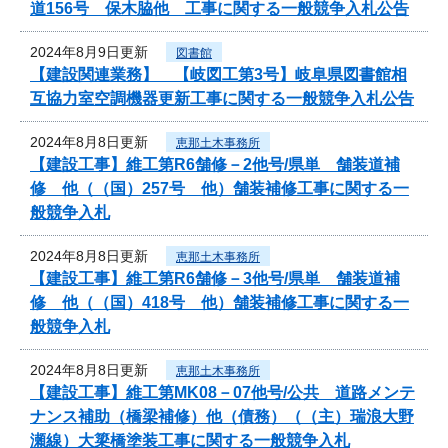
道156号 保木脇他 工事に関する一般競争入札公告
2024年8月9日更新
図書館
【建設関連業務】 【岐図工第3号】岐阜県図書館相
互協力室空調機器更新工事に関する一般競争入札公告
2024年8月8日更新
恵那土木事務所
【建設工事】維工第R6舗修－2他号/県単 舗装道補
修 他（（国）257号 他）舗装補修工事に関する一
般競争入札
2024年8月8日更新
恵那土木事務所
【建設工事】維工第R6舗修－3他号/県単 舗装道補
修 他（（国）418号 他）舗装補修工事に関する一
般競争入札
2024年8月8日更新
恵那土木事務所
【建設工事】維工第MK08－07他号/公共 道路メンテ
ナンス補助（橋梁補修）他（債務）（（主）瑞浪大野
瀬線）大簗橋塗装工事に関する一般競争入札