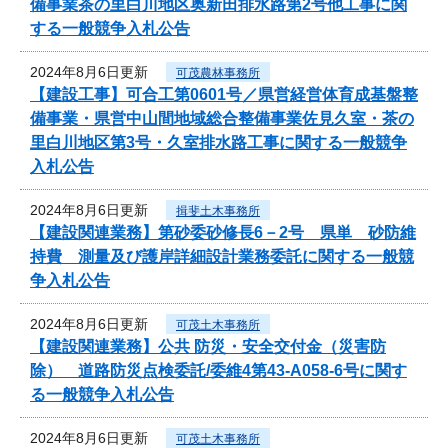
備事業茶の里白川地区奥新田排水路第2号他工事に関
する一般競争入札公告
2024年8月6日更新
可茂農林事務所
【建設工事】可合工第0601号／県営経営体育成基盤整
備事業・県営中山間地域総合整備事業佐見久室・茶の
里白川地区第3号・久室排水路工事に関する一般競争
入札公告
2024年8月6日更新
揖斐土木事務所
【建設関連業務】第砂委砂修長6－2号 県単 砂防維
持費 測量及び護岸詳細設計業務委託に関する一般競
争入札公告
2024年8月6日更新
可茂土木事務所
【建設関連業務】公共 防災・安全交付金（災害防
除） 道路防災点検委託/委維4第43-A058-6号に関す
る一般競争入札公告
2024年8月6日更新
可茂土木事務所