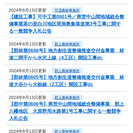
2024年8月13日更新
可茂農林事務所
【建設工事】可中工第0601号／県営中山間地域総合整
備事業茶の里白川地区塔洞奥集落道第3号工事に関す
る一般競争入札公告
2024年8月13日更新
郡上農林事務所
【郡林第0606号】地方創生道整備推進交付金事業 林
道二間手から水沢上線（4工区）開設工事dc
2024年8月13日更新
郡上農林事務所
【郡林第0605号】地方創生道整備推進交付金事業 林
道大谷から大栃線（2工区）開設工事dc
2024年8月13日更新
郡上農林事務所
【郡中第0606号】県営中山間地域総合整備事業 郡上
八幡地区 大原野用水路第1号工事に関する一般競争
入札公告
2024年8月13日更新
郡上農林事務所