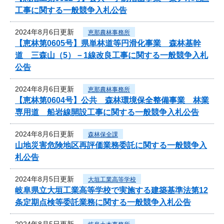
工事に関する一般競争入札公告
2024年8月6日更新
恵那農林事務所
【恵林第0605号】県単林道等円滑化事業 森林基幹
道 三森山（5）－1線改良工事に関する一般競争入札
公告
2024年8月6日更新
恵那農林事務所
【恵林第0604号】公共 森林環境保全整備事業 林業
専用道 船岩線開設工事に関する一般競争入札公告
2024年8月6日更新
森林保全課
山地災害危険地区再評価業務委託に関する一般競争入
札公告
2024年8月5日更新
大垣工業高等学校
岐阜県立大垣工業高等学校で実施する建築基準法第12
条定期点検等委託業務に関する一般競争入札公告
2024年8月5日更新