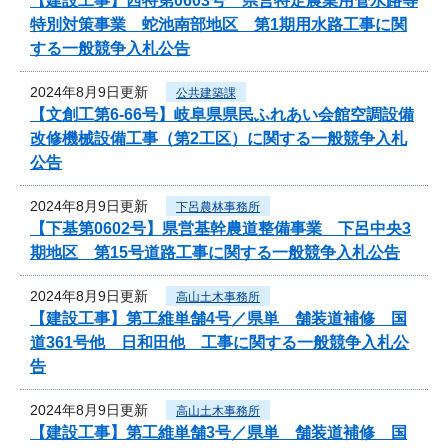
【建設工事】西特第0603号 県営特定農業用管水路等
特別対策事業 蛇池南部地区 第1期用水路工事に関
する一般競争入札公告
2024年8月9日更新
公共建築課
【文創工第6-66号】岐阜県県民ふれあい会館空調設備
改修機械設備工事（第2工区）に関する一般競争入札
公告
2024年8月9日更新
下呂農林事務所
【下基第0602号】県営基幹農道整備事業 下呂中央3
期地区 第15号道路工事に関する一般競争入札公告
2024年8月9日更新
高山土木事務所
【建設工事】第工維単舗4号／県単 舗装道補修 国
道361号他 日和田他 工事に関する一般競争入札公
告
2024年8月9日更新
高山土木事務所
【建設工事】第工維単舗3号／県単 舗装道補修 国