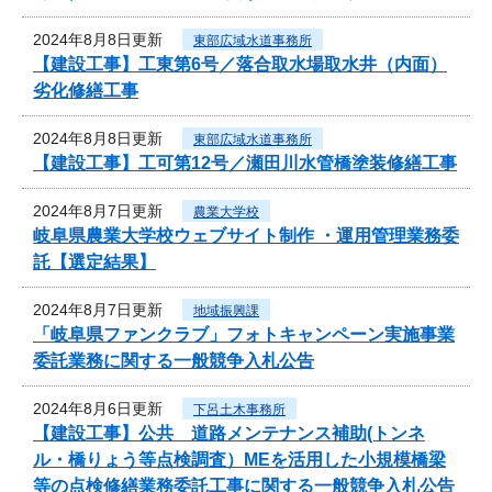
2024年8月8日更新
東部広域水道事務所
【建設工事】工東第6号／落合取水場取水井（内面）
劣化修繕工事
2024年8月8日更新
東部広域水道事務所
【建設工事】工可第12号／瀬田川水管橋塗装修繕工事
2024年8月7日更新
農業大学校
岐阜県農業大学校ウェブサイト制作 ・運用管理業務委
託【選定結果】
2024年8月7日更新
地域振興課
「岐阜県ファンクラブ」フォトキャンペーン実施事業
委託業務に関する一般競争入札公告
2024年8月6日更新
下呂土木事務所
【建設工事】公共 道路メンテナンス補助(トンネ
ル・橋りょう等点検調査）MEを活用した小規模橋梁
等の点検修繕業務委託工事に関する一般競争入札公告