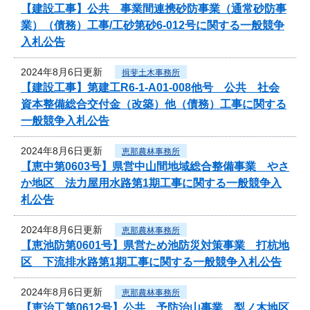
【建設工事】公共 事業間連携砂防事業（通常砂防事
業）（債務）工事/工砂第砂6-012号に関する一般競争
入札公告
2024年8月6日更新
揖斐土木事務所
【建設工事】第建工R6-1-A01-008他号 公共 社会
資本整備総合交付金（改築）他（債務）工事に関する
一般競争入札公告
2024年8月6日更新
恵那農林事務所
【恵中第0603号】県営中山間地域総合整備事業 やさ
か地区 法力屋用水路第1期工事に関する一般競争入
札公告
2024年8月6日更新
恵那農林事務所
【恵池防第0601号】県営ため池防災対策事業 打杭地
区 下流排水路第1期工事に関する一般競争入札公告
2024年8月6日更新
恵那農林事務所
【恵治工第0612号】公共 予防治山事業 梨ノ木地区