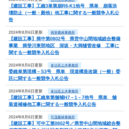
【建設工事】工維3単第崩R6-K1他号 県単 崩落決
壊防止（一般・殿他）他工事に関する一般競争入札公
告
2024年8月6日更新
揖斐農林事務所
【建設工事】揖中第0602号 県営中山間地域総合整備
事業 揖斐川東部地区 深坂・大洞樋管改修 工事に
関する一般競争入札公告
2024年8月6日更新
多治見土木事務所
委維単第現構－S3号 県単 現道構造改築（一般）委
託に関する一般競争入札公告
2024年8月6日更新
多治見土木事務所
【建設工事】工維単第舗補H7－1－7他号 県単 舗
装道補修他工事に関する一般競争入札公告
2024年8月6日更新
可茂農林事務所
【建設工事】可中工第0602号／県営中山間地域総合整