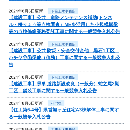
2024年8月6日更新
下呂土木事務所
【建設工事】公共 道路メンテナンス補助(トンネ
ル・橋りょう等点検調査）MEを活用した小規模橋梁
等の点検修繕業務委託工事に関する一般競争入札公告
2024年8月6日更新
下呂土木事務所
【建設工事】公共 防災・安全交付金他 黒石1工区
ハチヤ谷函渠他（債務）工事に関する一般競争入札公
告
2024年8月6日更新
下呂土木事務所
【建設工事】県単 道路新設改良（一般分）蛇之尾2期
工区 舗装工事に関する一般競争入札公告
2024年8月6日更新
住宅課
【住工第6-4号】県営旭ヶ丘住宅A3棟解体工事に関す
る一般競争入札公告
2024年8月6日更新
古川土木事務所