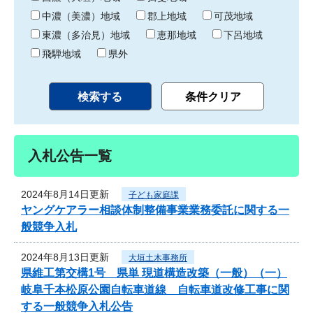
中濃（美濃）地域
郡上地域
可茂地域
東濃（多治見）地域
恵那地域
下呂地域
飛騨地域
県外
入札公告一覧
2024年8月14日更新
子ども家庭課
ヤングケアラー相談体制整備事業業務委託に関する一
般競争入札
2024年8月13日更新
大垣土木事務所
県維工第交構1号 県単 現道構造改築（一般）（一）
岐阜千本松原公園自転車道線 自転車道改修工事に関
する一般競争入札公告