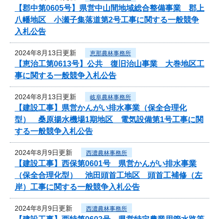
【郡中第0605号】県営中山間地域総合整備事業 郡上
八幡地区 小瀬子集落道第2号工事に関する一般競争
入札公告
2024年8月13日更新
恵那農林事務所
【恵治工第0613号】公共 復旧治山事業 大巻地区工
事に関する一般競争入札公告
2024年8月13日更新
岐阜農林事務所
【建設工事】県営かんがい排水事業（保全合理化
型） 桑原揚水機場1期地区 電気設備第1号工事に関
する一般競争入札公告
2024年8月9日更新
西濃農林事務所
【建設工事】西保第0601号 県営かんがい排水事業
（保全合理化型） 池田頭首工地区 頭首工補修（左
岸）工事に関する一般競争入札公告
2024年8月9日更新
西濃農林事務所