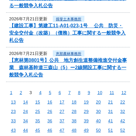
る一般競争入札公告
2026年7月21日更新
揖斐土木事務所
【建設工事】第建工11-A01-023-1号 公共 防災・
安全交付金（改築）（債務）工事に関する一般競争入
札公告
2026年7月21日更新
恵那農林事務所
【恵林第0801号】公共 地方創生道整備推進交付金事
業 森林基幹道三森山（5）ー2線開設工事に関する一
般競争入札公告
1
2
3
4
5
6
7
8
9
10
11
12
13
14
15
16
17
18
19
20
21
22
23
24
25
26
27
28
29
30
31
32
33
34
35
36
37
38
39
40
41
42
43
44
45
46
47
48
49
50
51
52