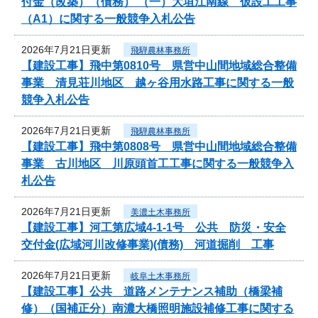
付金（改築）（債務） （一）大垣江南線 仮設工工事
（A1）に関する一般競争入札公告
2026年7月21日更新
飛騨農林事務所
【建設工事】飛中第0810号 県営中山間地域総合整備
事業 清見荘川地区 越ヶ谷用水路工事に関する一般
競争入札公告
2026年7月21日更新
飛騨農林事務所
【建設工事】飛中第0808号 県営中山間地域総合整備
事業 古川地区 川原頭首工工事に関する一般競争入
札公告
2026年7月21日更新
美濃土木事務所
【建設工事】河工第広域4-1-1号 公共 防災・安全
交付金(広域河川改修事業)(債務) 河道掘削 工事
2026年7月21日更新
岐阜土木事務所
【建設工事】公共 道路メンテナンス補助（橋梁補
修）（国補正分）南濃大橋照明施設補修工事に関する