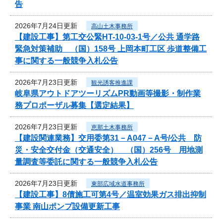
告
2026年7月24日更新
高山土木事務所
【建設工事】第工交公緊HT-10-03-1号／公共 通学路
緊急対策補助 （国）158号 上岡本町工区 歩道整備工
事に関する一般競争入札公告
2026年7月23日更新
観光誘客推進課
岐阜県アウトドアツーリズムPR動画等撮影・制作業
務プロポーザル募集【選定結果】
2026年7月23日更新
恵那土木事務所
【建設関連業務】交用委第31－A047－A号/公共 防
災・安全交付金（交通安全） （国）256号 用地測
量調査等委託に関する一般競争入札公告
2026年7月23日更新
東部広域水道事務所
【建設工事】8債施工可第4号／温室効果ガス排出抑制
事業 南山ポンプ設備更新工事