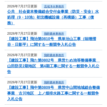
2026年7月27日更新
流域浄水事務所
公共 社会資本整備総合交付金事業（防災・安全）水
処理（9・10池）初沈機械設備（再構築）工事（債
務）
2026年7月27日更新
飛騨農林事務所
【建設工事】飛治第0810号 県単治山工事（味噌摺
谷・日影平）に関する一般競争入札公告
2026年7月27日更新
飛騨農林事務所
【建設工事】飛た第0802号 県営ため池等整備事業
山田防災2期地区 第4期工事に関する一般競争入札公
告
2026年7月27日更新
飛騨農林事務所
【建設工事】飛中第0809号 県営中山間地域総合整備
事業 古川地区 上ノ畑排水路工事に関する一般競争
入札公告