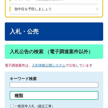
熱中症を予防しましょう
本
文
入札・公売
入札公告の検索 （電子調達案件以外）
電子調達案件は、
入札情報公開システム
で公告しています
キーワード検索
検
索
す
種類
る
キ
一般競争入札（建設工事）