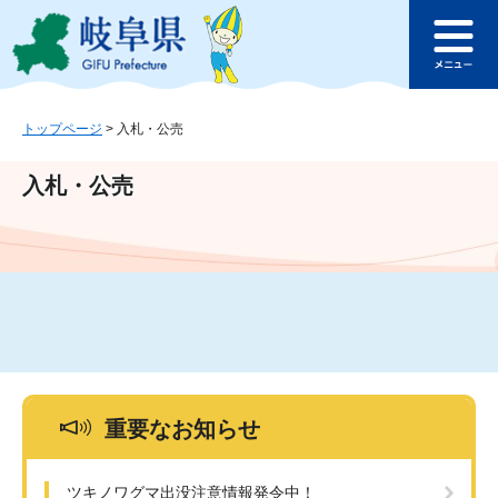
ペ
メ
このページの本文へ
ー
ニ
メ
ジ
ュ
ニ
の
ー
ュ
先
を
ー
頭
飛
トップページ
>
入札・公売
で
ば
す
し
入札・公売
。
て
本
文
へ
重要なお知らせ
ツキノワグマ出没注意情報発令中！