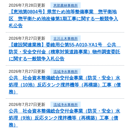
2026年7月28日更新
恵那農林事務所
【恵池第0804号】県営ため池等整備事業 惣平衛地
区 惣平衛ため池改修第1期工事に関する一般競争入
札公告
2026年7月27日更新
古川土木事務所
【建設関連業務】委維用公第55-A010-YA1号 公共
防災・安全交付金（積寒対策道路事業）物件調査委託
に関する一般競争入札公告
2026年7月27日更新
流域浄水事務所
公共 社会資本整備総合交付金事業（防災・安全）水
処理（10池）反応タンク撹拌機等（再構築）工事（債
務）
2026年7月27日更新
流域浄水事務所
公共 社会資本整備総合交付金事業（防災・安全）水
処理（9池）反応タンク撹拌機等（再構築）工事（債
務）