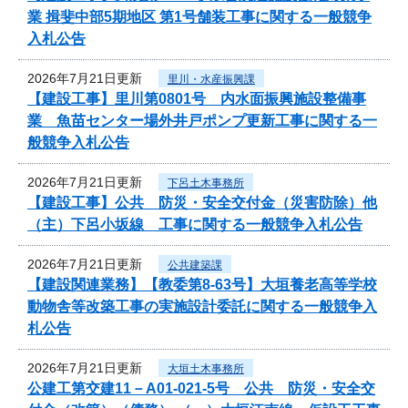
業 揖斐中部5期地区 第1号舗装工事に関する一般競争
入札公告
2026年7月21日更新
里川・水産振興課
【建設工事】里川第0801号 内水面振興施設整備事
業 魚苗センター場外井戸ポンプ更新工事に関する一
般競争入札公告
2026年7月21日更新
下呂土木事務所
【建設工事】公共 防災・安全交付金（災害防除）他
（主）下呂小坂線 工事に関する一般競争入札公告
2026年7月21日更新
公共建築課
【建設関連業務】【教委第8-63号】大垣養老高等学校
動物舎等改築工事の実施設計委託に関する一般競争入
札公告
2026年7月21日更新
大垣土木事務所
公建工第交建11－A01-021-5号 公共 防災・安全交