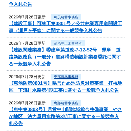
争入札公告
2026年7月28日更新
可茂農林事務所
【建設工事】可林工第0801号／公共林業専用道開設工
事（瀬戸ヶ平線）に関する一般競争入札公告
2026年7月28日更新
多治見土木事務所
【建設関連業務】委建単第道改-7-12-S2号 県単 道
路新設改良（一般分）道路構造物設計業務委託に関す
る一般競争入札公告
2026年7月28日更新
恵那農林事務所
【恵池防第0801号】県営ため池防災対策事業 打杭地
区 下流排水路第4期工事に関する一般競争入札公告
2026年7月28日更新
恵那農林事務所
【恵中第0803号】県営中山間地域総合整備事業 やさ
か地区 法力屋用水路第3期工事に関する一般競争入
札公告