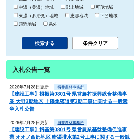
中濃（美濃）地域
郡上地域
可茂地域
東濃（多治見）地域
恵那地域
下呂地域
飛騨地域
県外
入札公告一覧
2026年7月28日更新
揖斐農林事務所
【建設工事】揖振第0801号 県営農村振興総合整備事
業 大野3期地区 上磯集落道第3期工事に関する一般競
争入札公告
2026年7月28日更新
揖斐農林事務所
【建設工事】揖基第0801号 県営農業基盤整備促進事
業 オオノ西部地区 暗渠排水第2号工事に関する一般競