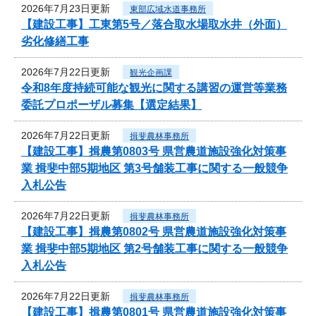
2026年7月23日更新
東部広域水道事務所
【建設工事】工東第5号／落合取水場取水井（外面）
劣化修繕工事
2026年7月22日更新
観光企画課
令和8年度持続可能な観光に関する講習の運営等業務
委託プロポーザル募集【選定結果】
2026年7月22日更新
揖斐農林事務所
【建設工事】揖農第0803号 県営農道施設強化対策事
業 揖斐中部5期地区 第3号舗装工事に関する一般競争
入札公告
2026年7月22日更新
揖斐農林事務所
【建設工事】揖農第0802号 県営農道施設強化対策事
業 揖斐中部5期地区 第2号舗装工事に関する一般競争
入札公告
2026年7月22日更新
揖斐農林事務所
【建設工事】揖農第0801号 県営農道施設強化対策事