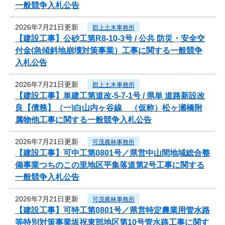
一般競争入札公告
2026年7月21日更新
郡上土木事務所
【建設工事】公砂工第R8-10-3号 / 公共 防災・安全交
付金(急傾斜地崩壊対策事業）工事に関する一般競争
入札公告
2026年7月21日更新
郡上土木事務所
【建設工事】単建工第道改-5-7-1号 / 県単 道路新設改
良【債務】（一)白山内ヶ谷線 （仮称）松ヶ瀬橋附
属物他工事に関する一般競争入札公告
2026年7月21日更新
可茂農林事務所
【建設工事】可中工第0801号／県営中山間地域総合整
備事業つちのこの里地区平集落道第2号工事に関する
一般競争入札公告
2026年7月21日更新
可茂農林事務所
【建設工事】可特工第0801号／県営特定農業用管水路
等特別対策事業坂祝東部地区第10号管水路工事に関す