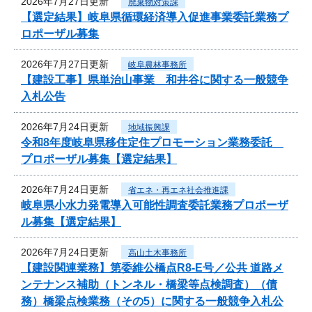
2026年7月27日更新
廃棄物対策課
【選定結果】岐阜県循環経済導入促進事業委託業務プ
ロポーザル募集
2026年7月27日更新
岐阜農林事務所
【建設工事】県単治山事業 和井谷に関する一般競争
入札公告
2026年7月24日更新
地域振興課
令和8年度岐阜県移住定住プロモーション業務委託
プロポーザル募集【選定結果】
2026年7月24日更新
省エネ・再エネ社会推進課
岐阜県小水力発電導入可能性調査委託業務プロポーザ
ル募集【選定結果】
2026年7月24日更新
高山土木事務所
【建設関連業務】第委維公橋点R8-E号／公共 道路メ
ンテナンス補助（トンネル・橋梁等点検調査）（債
務）橋梁点検業務（その5）に関する一般競争入札公