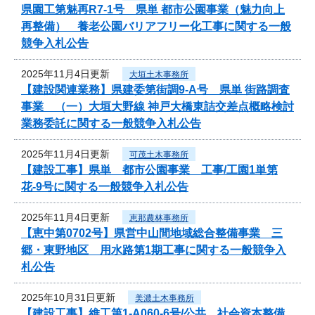
県園工第魅再R7-1号 県単 都市公園事業（魅力向上
再整備） 養老公園バリアフリー化工事に関する一般
競争入札公告
2025年11月4日更新
大垣土木事務所
【建設関連業務】県建委第街調9-A号 県単 街路調査
事業 （一）大垣大野線 神戸大橋東詰交差点概略検討
業務委託に関する一般競争入札公告
2025年11月4日更新
可茂土木事務所
【建設工事】県単 都市公園事業 工事/工園1単第
花-9号に関する一般競争入札公告
2025年11月4日更新
恵那農林事務所
【恵中第0702号】県営中山間地域総合整備事業 三
郷・東野地区 用水路第1期工事に関する一般競争入
札公告
2025年10月31日更新
美濃土木事務所
【建設工事】維工第1-A060-6号/公共 社会資本整備