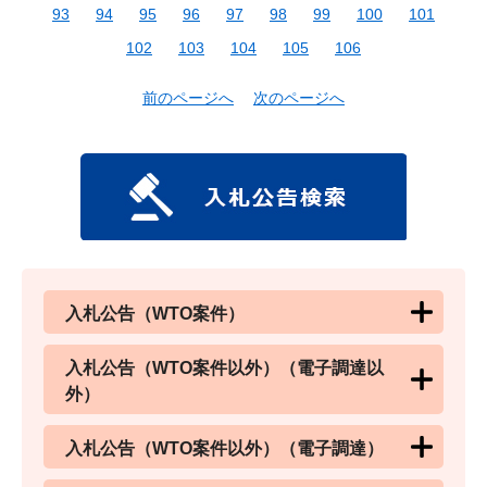
93
94
95
96
97
98
99
100
101
102
103
104
105
106
前のページへ
次のページへ
入札公告（WTO案件）
入札公告（WTO案件以外）（電子調達以
外）
入札公告（WTO案件以外）（電子調達）