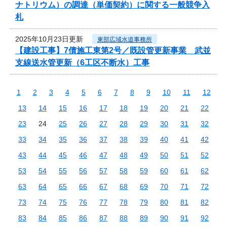
ナトリウム）の調達（単価契約）に関する一般競争入
札
2025年10月23日更新
東部広域水道事務所
【建設工事】7債施工東第2号／既設管更新事業 武並
支線送水管更新（6工区不断水）工事
1
2
3
4
5
6
7
8
9
10
11
12
13
14
15
16
17
18
19
20
21
22
23
24
25
26
27
28
29
30
31
32
33
34
35
36
37
38
39
40
41
42
43
44
45
46
47
48
49
50
51
52
53
54
55
56
57
58
59
60
61
62
63
64
65
66
67
68
69
70
71
72
73
74
75
76
77
78
79
80
81
82
83
84
85
86
87
88
89
90
91
92