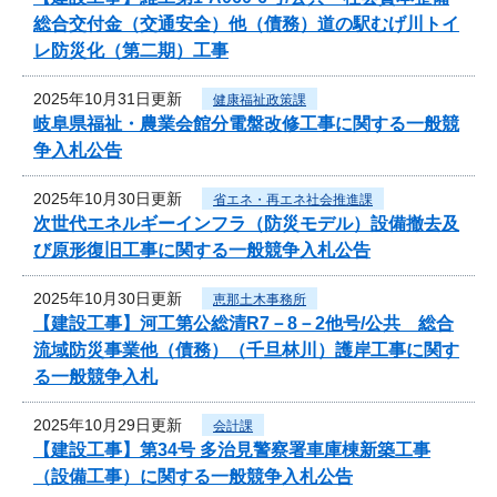
総合交付金（交通安全）他（債務）道の駅むげ川トイ
レ防災化（第二期）工事
2025年10月31日更新
健康福祉政策課
岐阜県福祉・農業会館分電盤改修工事に関する一般競
争入札公告
2025年10月30日更新
省エネ・再エネ社会推進課
次世代エネルギーインフラ（防災モデル）設備撤去及
び原形復旧工事に関する一般競争入札公告
2025年10月30日更新
恵那土木事務所
【建設工事】河工第公総清R7－8－2他号/公共 総合
流域防災事業他（債務）（千旦林川）護岸工事に関す
る一般競争入札
2025年10月29日更新
会計課
【建設工事】第34号 多治見警察署車庫棟新築工事
（設備工事）に関する一般競争入札公告