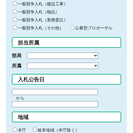
キ
一般競争入札（建設工事）
ー
一般競争入札（物品）
ワ
一般競争入札（業務委託）
ー
ド
一般競争入札（その他）
公募型プロポーザル
を
入
担当所属
力
部局
所属
入札公告日
期
から
間
期
の
間
始
地域
の
ま
終
り
わ
本庁
岐阜地域（本庁除く）