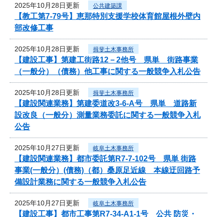
2025年10月28日更新
公共建築課
【教工第7-79号】恵那特別支援学校体育館屋根外壁内
部改修工事
2025年10月28日更新
揖斐土木事務所
【建設工事】第建工街路12－2他号 県単 街路事業
（一般分）（債務）他工事に関する一般競争入札公告
2025年10月28日更新
揖斐土木事務所
【建設関連業務】第建委道改3-6-A号 県単 道路新
設改良（一般分）測量業務委託に関する一般競争入札
公告
2025年10月27日更新
岐阜土木事務所
【建設関連業務】都市委託第R7-7-102号 県単 街路
事業(一般分）(債務)（都）桑原足近線 本線迂回路予
備設計業務に関する一般競争入札公告
2025年10月27日更新
岐阜土木事務所
【建設工事】都市工事第R7-34-A1-1号 公共 防災・