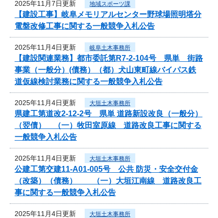
2025年11月7日更新
地域スポーツ課
【建設工事】岐阜メモリアルセンター野球場照明塔分
電盤改修工事に関する一般競争入札公告
2025年11月4日更新
岐阜土木事務所
【建設関連業務】都市委託第R7-2-104号 県単 街路
事業（一般分）(債務）（都）犬山東町線バイパス鉄
道仮線検討業務に関する一般競争入札公告
2025年11月4日更新
大垣土木事務所
県建工第道改2-12-2号 県単 道路新設改良（一般分）
（翌債） （一）牧田室原線 道路改良工事に関する
一般競争入札公告
2025年11月4日更新
大垣土木事務所
公建工第交建11-A01-005号 公共 防災・安全交付金
（改築）（債務） （一）大垣江南線 道路改良工
事に関する一般競争入札公告
2025年11月4日更新
大垣土木事務所