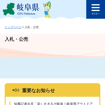
ペ
メ
このページの本文へ
ー
ニ
メ
ジ
ュ
ニ
の
ー
ュ
先
を
ー
頭
飛
トップページ
>
入札・公売
で
ば
す
し
入札・公売
。
て
本
文
へ
重要なお知らせ
知事記者会見「楽しすぎるぞ岐阜！岐阜県アウトドア