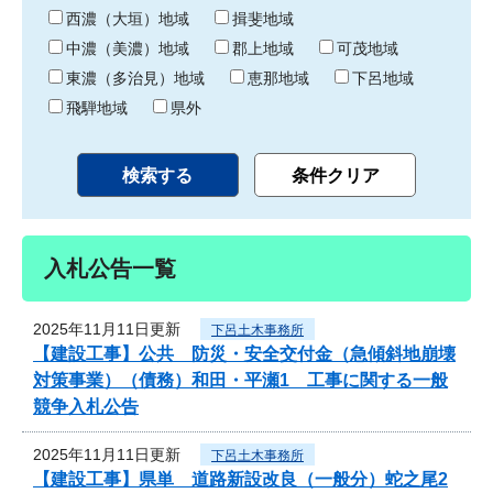
り
西濃（大垣）地域
揖斐地域
中濃（美濃）地域
郡上地域
可茂地域
東濃（多治見）地域
恵那地域
下呂地域
飛騨地域
県外
入札公告一覧
2025年11月11日更新
下呂土木事務所
【建設工事】公共 防災・安全交付金（急傾斜地崩壊
対策事業）（債務）和田・平瀬1 工事に関する一般
競争入札公告
2025年11月11日更新
下呂土木事務所
【建設工事】県単 道路新設改良（一般分）蛇之尾2