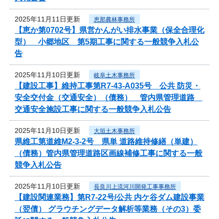
2025年11月11日更新
恵那農林事務所
【恵か第0702号】県営かんがい排水事業（保全合理化
型） 小郷地区 第5期工事に関する一般競争入札公
告
2025年11月10日更新
岐阜土木事務所
【建設工事】維持工事第R7-43-A035号 公共 防災・
安全交付金（交通安全）（債務） 管内県管理道路
交通安全施設工事に関する一般競争入札公告
2025年11月10日更新
大垣土木事務所
県維工第道維M2-3-2号 県単 道路維持修繕（単建）
（債務）管内県管理道路区画線補修工事に関する一般
競争入札公告
2025年11月10日更新
長良川上流河川開発工事事務所
【建設関連業務】第R7-22号/公共 内ケ谷ダム建設事業
（翌債） グラウチングデータ解析等業務（その3）委