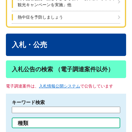
観光キャンペーンを実施」他
熱中症を予防しましょう
本
文
入札・公売
入札公告の検索 （電子調達案件以外）
電子調達案件は、
入札情報公開システム
で公告しています
キーワード検索
検
索
す
種類
る