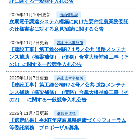
託に関する一般競争入札公告
2025年11月10日更新
出納管理課
次期電子調達システム構築に向けた要件定義業務委託
の仕様書案に対する意見招請に関する公告
2025年11月7日更新
高山土木事務所
【建設工事】第工維公橋R7-1号／公共 道路メンテナ
ンス補助（橋梁補修）（債務）合掌大橋補修工事（そ
の1）に関する一般競争入札公告
2025年11月7日更新
高山土木事務所
【建設工事】第工維公橋R7-2号／公共 道路メンテナ
ンス補助（橋梁補修）（債務）合掌大橋補修工事（そ
の2） に関する一般競争入札公告
2025年11月7日更新
健康推進課
【選定結果】令和7年度岐阜県健康づくりフォーラム
等委託業務 プロポーザル募集