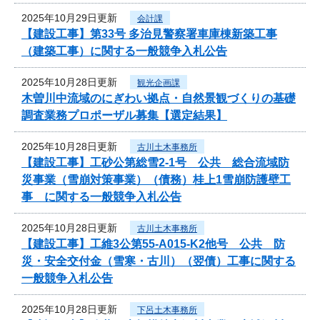
2025年10月29日更新
会計課
【建設工事】第33号 多治見警察署車庫棟新築工事
（建築工事）に関する一般競争入札公告
2025年10月28日更新
観光企画課
木曽川中流域のにぎわい拠点・自然景観づくりの基礎
調査業務プロポーザル募集【選定結果】
2025年10月28日更新
古川土木事務所
【建設工事】工砂公第総雪2-1号 公共 総合流域防
災事業（雪崩対策事業）（債務）桂上1雪崩防護壁工
事 に関する一般競争入札公告
2025年10月28日更新
古川土木事務所
【建設工事】工維3公第55-A015-K2他号 公共 防
災・安全交付金（雪寒・古川）（翌債）工事に関する
一般競争入札公告
2025年10月28日更新
下呂土木事務所