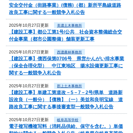
安全交付金（街路事業）(債務)（都）新所平島線道路
改良工事に関する一般競争入札公告
2025年10月27日更新
美濃土木事務所
【建設工事】都公工第1号/公共 社会資本整備総合交
付金事業（都市公園整備）舗装更新工事
2025年10月27日更新
西濃農林事務所
【建設工事】債西保第0706号 県営かんがい排水事業
（保全合理化型） 中江東地区 揚水設備更新工事に
関する一般競争入札公告
2025年10月27日更新
郡上土木事務所
【建設工事】単建工第道改－5－7－2号/県単 道路新
設改良（一般分）【債務】（一）美並和良明宝線 道
路改良工事に関する事後審査型一般競争入札公告
2025年10月27日更新
岐阜高等学校
電子複写機複写料（消耗品供給、保守を含む。）単価