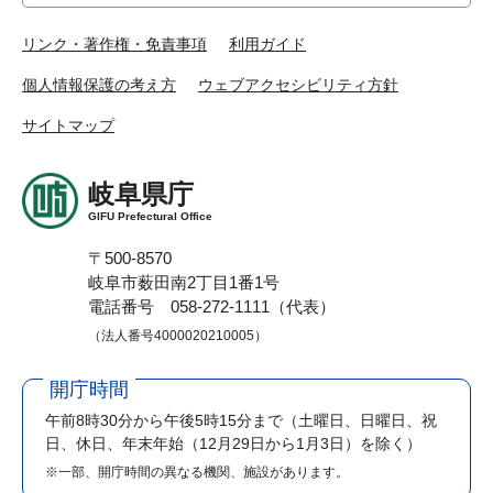
リンク・著作権・免責事項
利用ガイド
個人情報保護の考え方
ウェブアクセシビリティ方針
サイトマップ
岐阜県庁
GIFU Prefectural Office
〒500-8570
岐阜市薮田南2丁目1番1号
電話番号 058-272-1111（代表）
（法人番号4000020210005）
開庁時間
午前8時30分から午後5時15分まで
（土曜日、日曜日、祝
日、休日、年末年始（12月29日から1月3日）を除く）
※一部、開庁時間の異なる機関、施設があります。