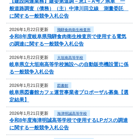
【建設関連業務】建委第道調－恵1－A号／県単 一
般道路調査（債務）（主）中津川田立線 測量委託
に関する一般競争入札公告
2026年1月22日更新
飛騨食肉衛生検査所
令和8年度岐阜県飛騨食肉衛生検査所で使用する電気
の調達に関する一般競争入札公告
2026年1月22日更新
大垣南高等学校
岐阜県立大垣南高等学校施設への自動販売機設置に係
る一般競争入札公告
2026年1月21日更新
図書館
岐阜県図書館カフェ運営事業者プロポーザル募集【選
定結果】
2026年1月21日更新
海津明誠高等学校
令和8年度海津明誠高等学校で使用するLPガスの調達
に関する一般競争入札公告