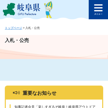
ペ
メ
このページの本文へ
ー
ニ
メ
ジ
ュ
ニ
の
ー
ュ
先
を
ー
頭
飛
トップページ
>
入札・公売
で
ば
す
し
入札・公売
。
て
本
文
へ
重要なお知らせ
知事記者会見「楽しすぎるぞ岐阜！岐阜県アウトドア