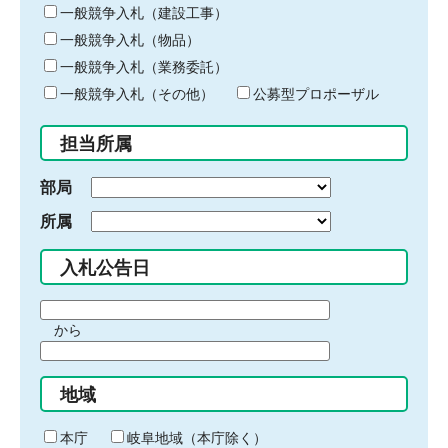
キ
一般競争入札（建設工事）
ー
一般競争入札（物品）
ワ
一般競争入札（業務委託）
ー
ド
一般競争入札（その他）
公募型プロポーザル
を
入
担当所属
力
部局
所属
入札公告日
期
から
間
期
の
間
始
地域
の
ま
終
り
わ
本庁
岐阜地域（本庁除く）