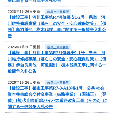
事に関する一般競争入札公告
2026年1月26日更新
岐阜土木事務所
【建設工事】河川工事第R7河修暮安1-2号 県単 河
川維持修繕事業（暮らしの安全・安心確保対策）【債
務】鳥羽川他 樹木伐採工事に関する一般競争入札公
告
2026年1月26日更新
岐阜土木事務所
【建設工事】河川工事第R7河修暮安1-1号 県単 河
川維持修繕事業（暮らしの安全・安心確保対策）【債
務】伊自良川他 河道掘削・樹木伐採工事に関する一
般競争入札公告
2026年1月26日更新
岐阜土木事務所
【建設工事】都市工事第R7-3-A18補-1号 公共 社会
資本整備総合交付金事業（街路事業）（国補正）（翌
債）(都)犬山東町線バイパス道路改良工事（その2）に
関する一般競争入札公告