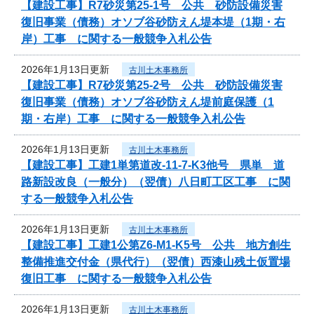
【建設工事】R7砂災第25-1号 公共 砂防設備災害
復旧事業（債務）オソブ谷砂防えん堤本堤（1期・右
岸）工事 に関する一般競争入札公告
2026年1月13日更新
古川土木事務所
【建設工事】R7砂災第25-2号 公共 砂防設備災害
復旧事業（債務）オソブ谷砂防えん堤前庭保護（1
期・右岸）工事 に関する一般競争入札公告
2026年1月13日更新
古川土木事務所
【建設工事】工建1単第道改-11-7-K3他号 県単 道
路新設改良（一般分）（翌債）八日町工区工事 に関
する一般競争入札公告
2026年1月13日更新
古川土木事務所
【建設工事】工建1公第Z6-M1-K5号 公共 地方創生
整備推進交付金（県代行）（翌債）西漆山残土仮置場
復旧工事 に関する一般競争入札公告
2026年1月13日更新
古川土木事務所