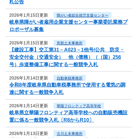
札公告
2026年1月15日更新
障がい者総合就労支援センター
岐阜県障がい者雇用企業支援センター事業委託業務プ
ロポーザル募集
2026年1月15日更新
恵那土木事務所
【建設工事】交工第31－A023－1他号/公共 防災・
安全交付金（交通安全） 他（債務）（（国）256
号）歩道整備工事に関する一般競争入札
2026年1月14日更新
自動車税事務所
令和8年度岐阜県自動車税事務所で使用する電気の調
達に関する一般競争入札
2026年1月14日更新
華陽フロンティア高等学校
岐阜県立華陽フロンティア高等学校への自動販売機設
置に係る一般競争入札〔R8からR10〕
2026年1月13日更新
古川土木事務所