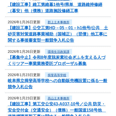
【建設工事】維工第維暮1他号/県単 道路維持修繕
（暮安）他（債務）道路施設修繕工事
2026年1月26日更新
郡上土木事務所
【建設工事】公交工第HD－05－01－h1他号/公共 土
砂災害対策道路事業補助（国補正）（翌債）他工事に
関する事後審査型一般競争入札公告
2026年1月26日更新
環境生活政策課
【募集中止】令和8年度脱炭素社会ぎふを支える人づ
くりツアー事業業務委託プロポーザル募集
2026年1月23日更新
揖斐高等学校
岐阜県立揖斐高等学校への自動販売機設置に係る一般
競争入札公告
2026年1月23日更新
高山土木事務所
【建設工事】第工交公安43-A037-10号／公共 防災・
安全交付金（交通安全）（債務）一般国道158号他