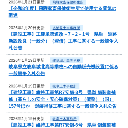
2026年1月21日更新
飛騨家畜保健衛生所
【令和8年度】飛騨家畜保健衛生所で使用する電気の
調達
2026年1月20日更新
多治見土木事務所
【建設工事】工建単第道改－7－2－1号 県単 道路
新設改良（一般分）（翌債）工事に関する一般競争入
札公告
2026年1月19日更新
岐阜城北高等学校
岐阜県立岐阜城北高等学校への自動販売機設置に係る
一般競争入札公告
2026年1月19日更新
岐阜土木事務所
【建設工事】維持工事第R7安舗-8号 県単 舗装道補
修（暮らしの安全・安心確保対策）（債務）（国）
157号ほか 舗装補修工事に関する一般競争入札公告
2026年1月19日更新
岐阜土木事務所
【建設工事】維持工事第R7安舗-6号 県単 舗装道補