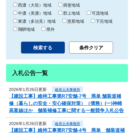
り
西濃（大垣）地域
揖斐地域
中濃（美濃）地域
郡上地域
可茂地域
東濃（多治見）地域
恵那地域
下呂地域
飛騨地域
県外
入札公告一覧
2026年1月26日更新
岐阜土木事務所
【建設工事】維持工事第R7安舗-7号 県単 舗装道補
修（暮らしの安全・安心確保対策）（債務）(一)神崎
高富線ほか 舗装補修工事に関する一般競争入札公告
2026年1月26日更新
岐阜土木事務所
【建設工事】維持工事第R7安舗-4号 県単 舗装道補