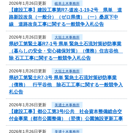
2026年1月26日更新
岐阜土木事務所
【建設工事】建設工事第R7-道改-1-19-2号 県単 道
路新設改良（一般分）（ゼロ県債）（一）桑原下中
線 道路改良工事に関する一般競争入札公告
2026年1月26日更新
大垣土木事務所
県砂工第緊土暮R7-1号 県単 緊急土石流対策砂防事業
（暮らしの安全・安心確保対策）（債務）住吉谷他
除 石工工事に関する一般競争入札公告
2026年1月26日更新
大垣土木事務所
県砂工第緊土R7-3号 県単 緊急土石流対策砂防事業
（債務） 行平谷他 除石工工事に関する一般競争入
札公告
2026年1月26日更新
美濃土木事務所
【建設工事】都公工第3号/公共 社会資本整備総合交
付金事業（都市公園整備）（翌債）公園施設更新工事
2026年1月26日更新
美濃土木事務所