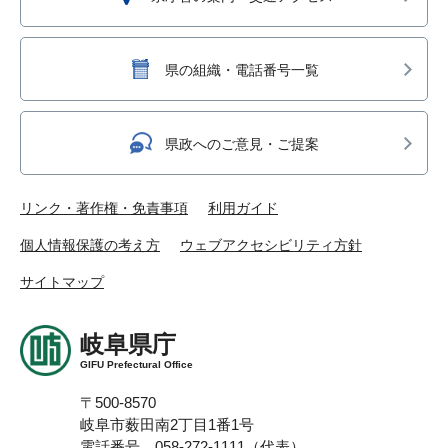
県の組織・電話番号一覧
県政へのご意見・ご提案
リンク・著作権・免責事項
利用ガイド
個人情報保護の考え方
ウェブアクセシビリティ方針
サイトマップ
岐阜県庁
GIFU Prefectural Office
〒500-8570
岐阜市薮田南2丁目1番1号
電話番号 058-272-1111（代表）