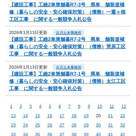
【建設工事】工維2単第舗暮R7-3号 県単 舗装道補
修（暮らしの安全・安心確保対策）（債務）一重ヶ根
工区工事 に関する一般競争入札公告
2026年1月13日更新
古川土木事務所
【建設工事】工維2単第舗暮R7-2号 県単 舗装道補
修（暮らしの安全・安心確保対策）（債務）荒原工区
工事 に関する一般競争入札公告
2026年1月13日更新
古川土木事務所
【建設工事】工維2単第舗暮R7-1号 県単 舗装道補
修（暮らしの安全・安心確保対策）（債務）太江工区
工事 に関する一般競争入札公告
1
2
3
4
5
6
7
8
9
10
11
12
13
14
15
16
17
18
19
20
21
22
23
24
25
26
27
28
29
30
31
32
33
34
35
36
37
38
39
40
41
42