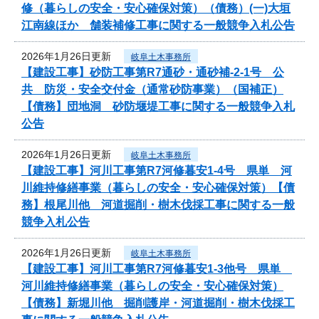
修（暮らしの安全・安心確保対策）（債務）(一)大垣
江南線ほか 舗装補修工事に関する一般競争入札公告
2026年1月26日更新
岐阜土木事務所
【建設工事】砂防工事第R7通砂・通砂補-2-1号 公
共 防災・安全交付金（通常砂防事業）（国補正）
【債務】団地洞 砂防堰堤工事に関する一般競争入札
公告
2026年1月26日更新
岐阜土木事務所
【建設工事】河川工事第R7河修暮安1-4号 県単 河
川維持修繕事業（暮らしの安全・安心確保対策）【債
務】根尾川他 河道掘削・樹木伐採工事に関する一般
競争入札公告
2026年1月26日更新
岐阜土木事務所
【建設工事】河川工事第R7河修暮安1-3他号 県単
河川維持修繕事業（暮らしの安全・安心確保対策）
【債務】新堀川他 掘削護岸・河道掘削・樹木伐採工