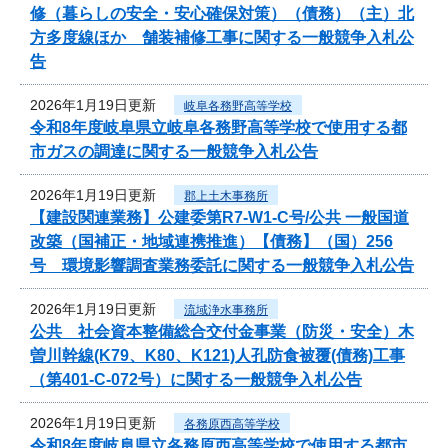
修（暮らしの安全・安心確保対策）（債務）（主）北
方多度線ほか 舗装補修工事に関する一般競争入札公
告
2026年1月19日更新
岐阜各務野高等学校
令和8年度岐阜県立岐阜各務野高等学校で使用する都
市ガスの調達に関する一般競争入札公告
2026年1月19日更新
郡上土木事務所
【建設関連業務】公建委第R7-W1-C号/公共 一般国道
改築（国補正・地域連携推進）【債務】（国）256
号 環境影響調査業務委託に関する一般競争入札公告
2026年1月19日更新
流域浄水事務所
公共 社会資本整備総合交付金事業（防災・安全）木
曽川幹線(K79、K80、K121)人孔防食被覆(債務)工事
（第401-C-072号）に関する一般競争入札公告
2026年1月19日更新
各務原西高等学校
令和8年度岐阜県立各務原西高等学校で使用する都市