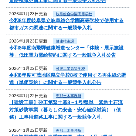
道路標識更新工事に関する一般競争入札公告
2026年1月23日更新
岐阜総合学園高等学校
令和8年度岐阜県立岐阜総合学園高等学校で使用する
都市ガスの調達に関する一般競争入札
2026年1月23日更新
健康推進課
令和8年度南飛騨健康増進センター「体験・展示施設
等」低圧電力需給契約に関する一般競争入札公告
2026年1月22日更新
可児工業高等学校
令和8年度可茂地区県立学校8校で使用する再生紙の調
達（単価契約）に関する一般競争入札公告
2026年1月22日更新
恵那土木事務所
【建設工事】砂工第緊土暮8－1号/県単 緊急土石流
対策砂防事業（暮らしの安全・安心確保対策）（債
務）工事用道路工事に関する一般競争入札
2026年1月22日更新
恵那土木事務所