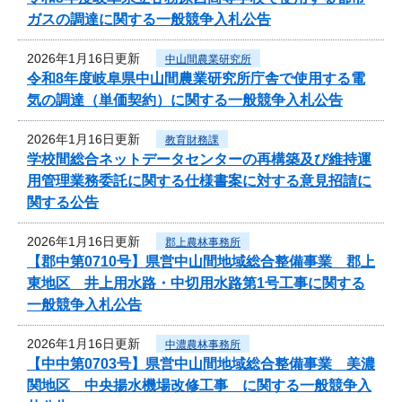
ガスの調達に関する一般競争入札公告
2026年1月16日更新
中山間農業研究所
令和8年度岐阜県中山間農業研究所庁舎で使用する電
気の調達（単価契約）に関する一般競争入札公告
2026年1月16日更新
教育財務課
学校間総合ネットデータセンターの再構築及び維持運
用管理業務委託に関する仕様書案に対する意見招請に
関する公告
2026年1月16日更新
郡上農林事務所
【郡中第0710号】県営中山間地域総合整備事業 郡上
東地区 井上用水路・中切用水路第1号工事に関する
一般競争入札公告
2026年1月16日更新
中濃農林事務所
【中中第0703号】県営中山間地域総合整備事業 美濃
関地区 中央揚水機場改修工事 に関する一般競争入