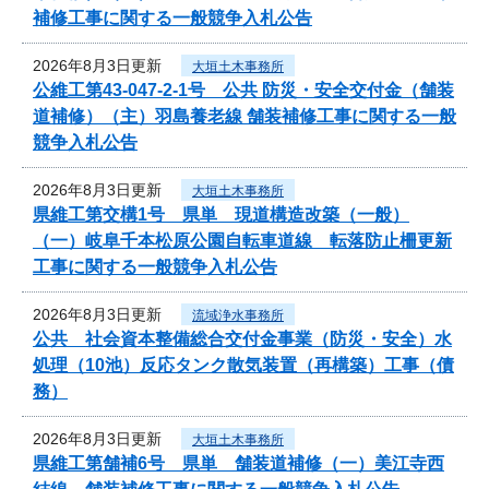
補修工事に関する一般競争入札公告
2026年8月3日更新
大垣土木事務所
公維工第43-047-2-1号 公共 防災・安全交付金（舗装
道補修）（主）羽島養老線 舗装補修工事に関する一般
競争入札公告
2026年8月3日更新
大垣土木事務所
県維工第交構1号 県単 現道構造改築（一般）
（一）岐阜千本松原公園自転車道線 転落防止柵更新
工事に関する一般競争入札公告
2026年8月3日更新
流域浄水事務所
公共 社会資本整備総合交付金事業（防災・安全）水
処理（10池）反応タンク散気装置（再構築）工事（債
務）
2026年8月3日更新
大垣土木事務所
県維工第舗補6号 県単 舗装道補修（一）美江寺西