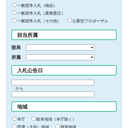
ー
一般競争入札（物品）
ワ
一般競争入札（業務委託）
ー
ド
一般競争入札（その他）
公募型プロポーザル
を
入
担当所属
力
部局
所属
入札公告日
期
から
間
期
の
間
始
地域
の
ま
終
り
わ
本庁
岐阜地域（本庁除く）
り
西濃（大垣）地域
揖斐地域