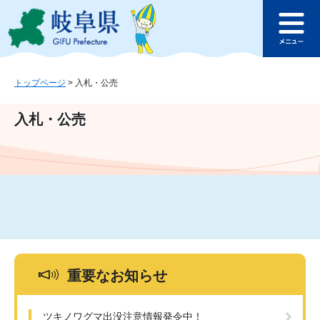
ペ
メ
このページの本文へ
ー
ニ
メ
ジ
ュ
ニ
の
ー
ュ
先
を
ー
頭
飛
トップページ
>
入札・公売
で
ば
す
し
入札・公売
。
て
本
文
へ
重要なお知らせ
ツキノワグマ出没注意情報発令中！