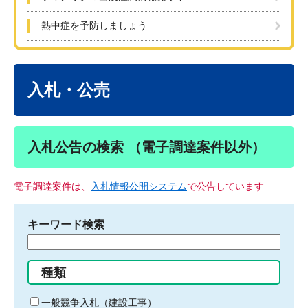
熱中症を予防しましょう
本
文
入札・公売
入札公告の検索 （電子調達案件以外）
電子調達案件は、
入札情報公開システム
で公告しています
キーワード検索
検
索
す
種類
る
キ
一般競争入札（建設工事）