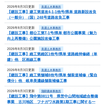
2026年8月3日更新
美濃土木事務所
【建設工事】建工第道改4-1-1他号/県単 道路新設改良
（一般分）（国）248号道路改良工事
2026年8月3日更新
美濃土木事務所
【建設工事】都公工第T-1号/県単 都市公園事業（魅力
向上再整備）公園施設改修工事
2026年8月3日更新
美濃土木事務所
【建設工事】維工第維区1他号/県単 道路維持修繕（単
建）他 区画線工事
2026年8月3日更新
美濃土木事務所
【建設工事】維工第舗補8他号/県単 舗装道補修（緊自
債分）他 岐阜美濃線舗装補修工事
2026年8月3日更新
飛騨農林事務所
【建設工事】飛中第0811号 県営中山間地域総合整備
事業 古川地区 フナガワ水路第1期工事に関する一