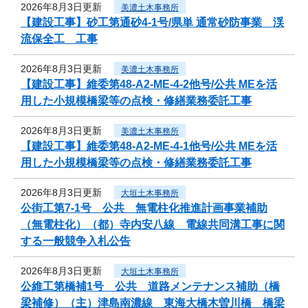
2026年8月3日更新
美濃土木事務所
【建設工事】砂工第通砂4-1号/県単 通常砂防事業 渓
流保全工 工事
2026年8月3日更新
美濃土木事務所
【建設工事】維委第48-A2-ME-4-2他号/公共 MEを活
用した小規模橋梁等の点検・修繕業務委託工事
2026年8月3日更新
美濃土木事務所
【建設工事】維委第48-A2-ME-4-1他号/公共 MEを活
用した小規模橋梁等の点検・修繕業務委託工事
2026年8月3日更新
大垣土木事務所
公街工第7-1号 公共 無電柱化推進計画事業補助
（無電柱化）（都）寺内安八線 電線共同溝工事に関
する一般競争入札公告
2026年8月3日更新
大垣土木事務所
公維工第橋補1号 公共 道路メンテナンス補助（橋
梁補修）（主）津島南濃線 東海大橋木曽川橋 橋梁