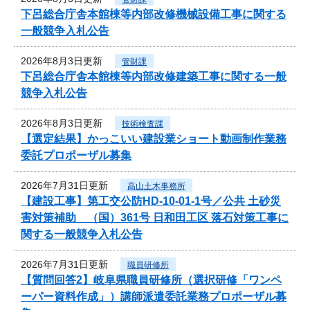
下呂総合庁舎本館棟等内部改修機械設備工事に関する
一般競争入札公告
2026年8月3日更新
管財課
下呂総合庁舎本館棟等内部改修建築工事に関する一般
競争入札公告
2026年8月3日更新
技術検査課
【選定結果】かっこいい建設業ショート動画制作業務
委託プロポーザル募集
2026年7月31日更新
高山土木事務所
【建設工事】第工交公防HD-10-01-1号／公共 土砂災
害対策補助 （国）361号 日和田工区 落石対策工事に
関する一般競争入札公告
2026年7月31日更新
職員研修所
【質問回答2】岐阜県職員研修所（選択研修「ワンペ
ーパー資料作成」）講師派遣委託業務プロポーザル募