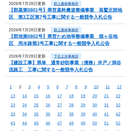
2026年7月28日更新
郡上農林事務所
【郡基第0801号】県営基幹農道整備事業 高鷲北部地
区 第3工区第7号工事に関する一般競争入札公告
2026年7月28日更新
郡上農林事務所
【郡池第0802号】県営ため池等整備事業 畑ヶ谷地
区 用水路第3号工事に関する一般競争入札公告
2026年7月28日更新
下呂土木事務所
【建設工事】県単 通常砂防事業（債務）井戸ノ洞谷
流路工 工事に関する一般競争入札公告
1
2
3
4
5
6
7
8
9
10
11
12
13
14
15
16
17
18
19
20
21
22
23
24
25
26
27
28
29
30
31
32
33
34
35
36
37
38
39
40
41
42
43
44
45
46
47
48
49
50
51
52