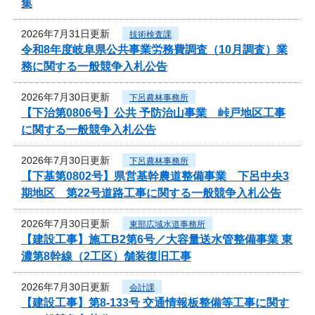
集
2026年7月31日更新
技術検査課
令和8年度岐阜県公共事業労務費調査（10月調査）業
務に関する一般競争入札公告
2026年7月30日更新
下呂農林事務所
【下治第0806号】公共 予防治山事業 峠戸地区工事
に関する一般競争入札公告
2026年7月30日更新
下呂農林事務所
【下基第0802号】県営基幹農道整備事業 下呂中央3
期地区 第22号道路工事に関する一般競争入札公告
2026年7月30日更新
東部広域水道事務所
【建設工事】施工B2第6号／大容量送水管整備事業 東
濃第8幹線（2工区）舗装復旧工事
2026年7月30日更新
会計課
【建設工事】第8-133号 交通情報板整備等工事に関す