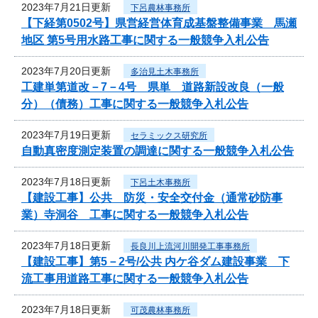
2023年7月21日更新
下呂農林事務所
【下経第0502号】県営経営体育成基盤整備事業 馬瀬
地区 第5号用水路工事に関する一般競争入札公告
2023年7月20日更新
多治見土木事務所
工建単第道改－7－4号 県単 道路新設改良（一般
分）（債務）工事に関する一般競争入札公告
2023年7月19日更新
セラミックス研究所
自動真密度測定装置の調達に関する一般競争入札公告
2023年7月18日更新
下呂土木事務所
【建設工事】公共 防災・安全交付金（通常砂防事
業）寺洞谷 工事に関する一般競争入札公告
2023年7月18日更新
長良川上流河川開発工事事務所
【建設工事】第5－2号/公共 内ケ谷ダム建設事業 下
流工事用道路工事に関する一般競争入札公告
2023年7月18日更新
可茂農林事務所