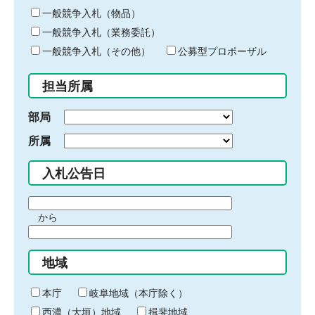
ー
一般競争入札（物品）
ワ
一般競争入札（業務委託）
ー
ド
一般競争入札（その他）
公募型プロポーザル
を
入
担当所属
力
部局
所属
入札公告日
期
から
間
期
の
間
始
地域
の
ま
終
り
わ
本庁
岐阜地域（本庁除く）
り
西濃（大垣）地域
揖斐地域