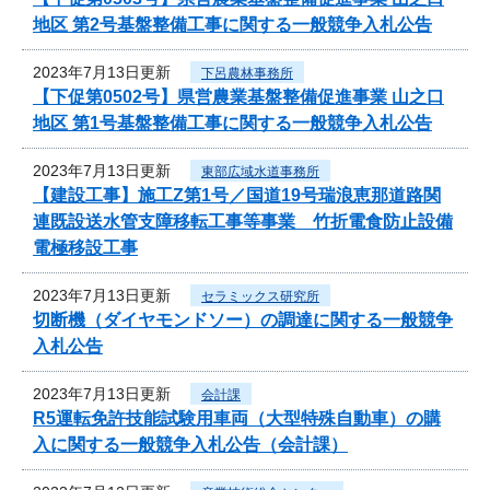
地区 第2号基盤整備工事に関する一般競争入札公告
2023年7月13日更新
下呂農林事務所
【下促第0502号】県営農業基盤整備促進事業 山之口
地区 第1号基盤整備工事に関する一般競争入札公告
2023年7月13日更新
東部広域水道事務所
【建設工事】施工Z第1号／国道19号瑞浪恵那道路関
連既設送水管支障移転工事等事業 竹折電食防止設備
電極移設工事
2023年7月13日更新
セラミックス研究所
切断機（ダイヤモンドソー）の調達に関する一般競争
入札公告
2023年7月13日更新
会計課
R5運転免許技能試験用車両（大型特殊自動車）の購
入に関する一般競争入札公告（会計課）