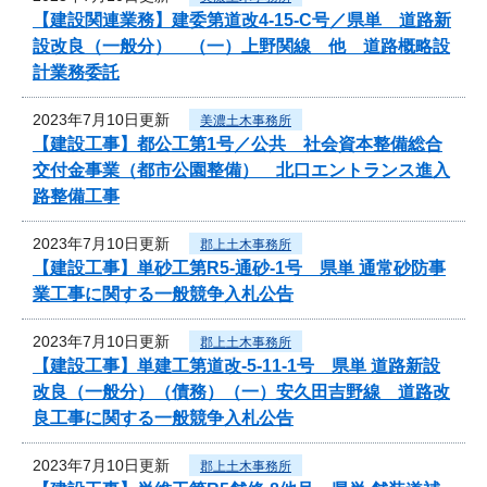
【建設関連業務】建委第道改4-15-C号／県単 道路新
設改良（一般分） （一）上野関線 他 道路概略設
計業務委託
2023年7月10日更新
美濃土木事務所
【建設工事】都公工第1号／公共 社会資本整備総合
交付金事業（都市公園整備） 北口エントランス進入
路整備工事
2023年7月10日更新
郡上土木事務所
【建設工事】単砂工第R5-通砂-1号 県単 通常砂防事
業工事に関する一般競争入札公告
2023年7月10日更新
郡上土木事務所
【建設工事】単建工第道改-5-11-1号 県単 道路新設
改良（一般分）（債務）（一）安久田吉野線 道路改
良工事に関する一般競争入札公告
2023年7月10日更新
郡上土木事務所