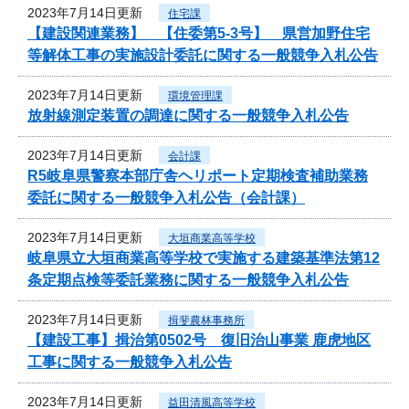
2023年7月14日更新
住宅課
【建設関連業務】 【住委第5-3号】 県営加野住宅
等解体工事の実施設計委託に関する一般競争入札公告
2023年7月14日更新
環境管理課
放射線測定装置の調達に関する一般競争入札公告
2023年7月14日更新
会計課
R5岐阜県警察本部庁舎ヘリポート定期検査補助業務
委託に関する一般競争入札公告（会計課）
2023年7月14日更新
大垣商業高等学校
岐阜県立大垣商業高等学校で実施する建築基準法第12
条定期点検等委託業務に関する一般競争入札公告
2023年7月14日更新
揖斐農林事務所
【建設工事】揖治第0502号 復旧治山事業 鹿虎地区
工事に関する一般競争入札公告
2023年7月14日更新
益田清風高等学校