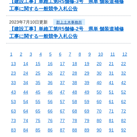
【建設工事】単維工第R5舗修-3号 県単 舗装道補修
工事に関する一般競争入札公告
2023年7月10日更新
郡上土木事務所
【建設工事】単維工第R5舗修-2号 県単 舗装道補修
工事に関する一般競争入札公告
1
2
3
4
5
6
7
8
9
10
11
12
13
14
15
16
17
18
19
20
21
22
23
24
25
26
27
28
29
30
31
32
33
34
35
36
37
38
39
40
41
42
43
44
45
46
47
48
49
50
51
52
53
54
55
56
57
58
59
60
61
62
63
64
65
66
67
68
69
70
71
72
73
74
75
76
77
78
79
80
81
82
83
84
85
86
87
88
89
90
91
92