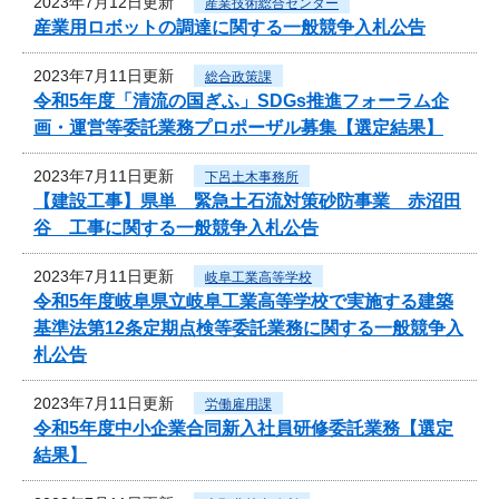
2023年7月12日更新
産業技術総合センター
産業用ロボットの調達に関する一般競争入札公告
2023年7月11日更新
総合政策課
令和5年度「清流の国ぎふ」SDGs推進フォーラム企
画・運営等委託業務プロポーザル募集【選定結果】
2023年7月11日更新
下呂土木事務所
【建設工事】県単 緊急土石流対策砂防事業 赤沼田
谷 工事に関する一般競争入札公告
2023年7月11日更新
岐阜工業高等学校
令和5年度岐阜県立岐阜工業高等学校で実施する建築
基準法第12条定期点検等委託業務に関する一般競争入
札公告
2023年7月11日更新
労働雇用課
令和5年度中小企業合同新入社員研修委託業務【選定
結果】