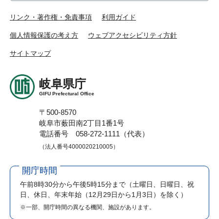
リンク・著作権・免責事項
利用ガイド
個人情報保護の考え方
ウェブアクセシビリティ方針
サイトマップ
岐阜県庁
GIFU Prefectural Office
〒500-8570
岐阜市薮田南2丁目1番1号
電話番号 058-272-1111（代表）
（法人番号4000020210005）
開庁時間
午前8時30分から午後5時15分まで
（土曜日、日曜日、祝
日、休日、年末年始（12月29日から1月3日）を除く）
※一部、開庁時間の異なる機関、施設があります。