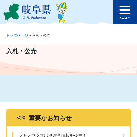
ペ
メ
このページの本文へ
ー
ニ
メ
ジ
ュ
ニ
の
ー
ュ
先
を
ー
頭
飛
トップページ
>
入札・公売
で
ば
す
し
入札・公売
。
て
本
文
へ
重要なお知らせ
ツキノワグマ出没注意情報発令中！