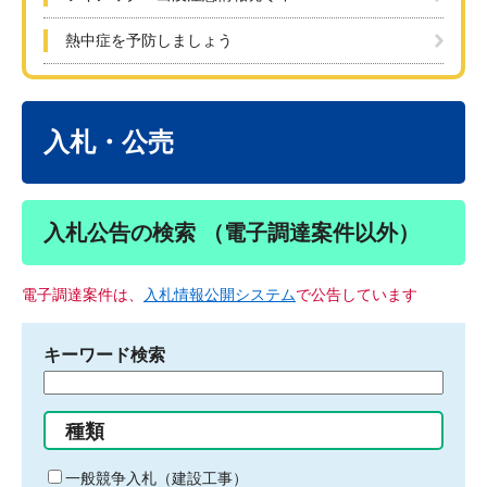
熱中症を予防しましょう
本
文
入札・公売
入札公告の検索 （電子調達案件以外）
電子調達案件は、
入札情報公開システム
で公告しています
キーワード検索
検
索
す
種類
る
キ
一般競争入札（建設工事）