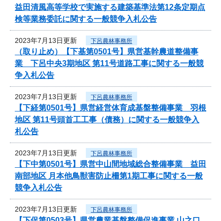
益田清風高等学校で実施する建築基準法第12条定期点
検等業務委託に関する一般競争入札公告
2023年7月13日更新
下呂農林事務所
（取り止め）【下基第0501号】県営基幹農道整備事
業 下呂中央3期地区 第11号道路工事に関する一般競
争入札公告
2023年7月13日更新
下呂農林事務所
【下経第0501号】県営経営体育成基盤整備事業 羽根
地区 第11号頭首工工事（債務）に関する一般競争入
札公告
2023年7月13日更新
下呂農林事務所
【下中第0501号】県営中山間地域総合整備事業 益田
南部地区 月本他鳥獣害防止柵第1期工事に関する一般
競争入札公告
2023年7月13日更新
下呂農林事務所
【下促第0503号】県営農業基盤整備促進事業 山之口