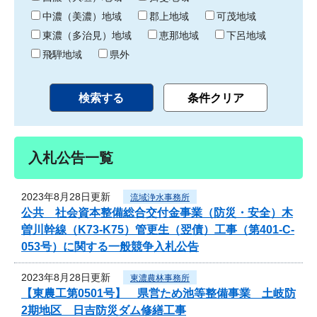
中濃（美濃）地域
郡上地域
可茂地域
東濃（多治見）地域
恵那地域
下呂地域
飛騨地域
県外
入札公告一覧
2023年8月28日更新
流域浄水事務所
公共 社会資本整備総合交付金事業（防災・安全）木
曽川幹線（K73-K75）管更生（翌債）工事（第401-C-
053号）に関する一般競争入札公告
2023年8月28日更新
東濃農林事務所
【東農工第0501号】 県営ため池等整備事業 土岐防
2期地区 日吉防災ダム修繕工事