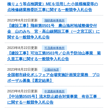
橋りょう等点検調査）MEを活用した小規模橋梁等の
点検修繕業務委託工事に関する一般競争入札公告
2023年8月22日更新
飛騨農林事務所
【建設工事】飛林第0501号 農山漁村地域整備交付
金 山のみち 宮・高山線開設工事（一之宮工区）に
関する一般競争入札公告
2023年8月22日更新
可茂農林事務所
【建設工事】可治工第0503号／公共予防治山事業 菊
久里工事に関する一般競争入札公告
2023年8月22日更新
公園緑地課
全国都市緑化ぎふフェア会場実施計画策定業務 プロ
ポーザル募集【選定結果】
2023年8月22日更新
中濃農林事務所
【中治第0505号】流木防止総合対策事業 有谷工事
に関する一般競争入札公告