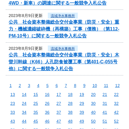
4WD・新車）の調達に関する一般競争入札公告
2023年8月9日更新
流域浄水事務所
公共 社会資本整備総合交付金事業（防災・安全）重
力・機械濃縮破砕機（再構築）工事（債務）（第112-
PM-10号）に関する一般競争入札公告
2023年8月9日更新
流域浄水事務所
公共 社会資本整備総合交付金事業（防災・安全）木
曽川幹線（K66）人孔防食被覆工事（第401-C-055号
他）に関する一般競争入札公告
1
2
3
4
5
6
7
8
9
10
11
12
13
14
15
16
17
18
19
20
21
22
23
24
25
26
27
28
29
30
31
32
33
34
35
36
37
38
39
40
41
42
43
44
45
46
47
48
49
50
51
52