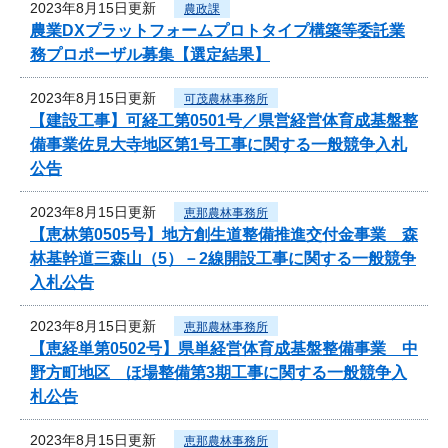
2023年8月15日更新
農政課
農業DXプラットフォームプロトタイプ構築等委託業
務プロポーザル募集【選定結果】
2023年8月15日更新
可茂農林事務所
【建設工事】可経工第0501号／県営経営体育成基盤整
備事業佐見大寺地区第1号工事に関する一般競争入札
公告
2023年8月15日更新
恵那農林事務所
【恵林第0505号】地方創生道整備推進交付金事業 森
林基幹道三森山（5）－2線開設工事に関する一般競争
入札公告
2023年8月15日更新
恵那農林事務所
【恵経単第0502号】県単経営体育成基盤整備事業 中
野方町地区 ほ場整備第3期工事に関する一般競争入
札公告
2023年8月15日更新
恵那農林事務所