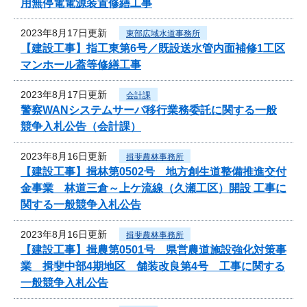
用無停電電源装置修繕工事
2023年8月17日更新
東部広域水道事務所
【建設工事】指工東第6号／既設送水管内面補修1工区
マンホール蓋等修繕工事
2023年8月17日更新
会計課
警察WANシステムサーバ移行業務委託に関する一般
競争入札公告（会計課）
2023年8月16日更新
揖斐農林事務所
【建設工事】揖林第0502号 地方創生道整備推進交付
金事業 林道三倉～上ケ流線（久瀬工区）開設 工事に
関する一般競争入札公告
2023年8月16日更新
揖斐農林事務所
【建設工事】揖農第0501号 県営農道施設強化対策事
業 揖斐中部4期地区 舗装改良第4号 工事に関する
一般競争入札公告