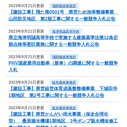
2023年8月21日更新
飛騨農林事務所
【建設工事】飛た第0501号 県営ため池等整備事業
山田防災地区 第2期工事に関する一般競争入札公告
2023年8月21日更新
海津明誠高等学校
県立海津明誠高等学校で実施する建築基準法第12条定
期点検等委託業務に関する一般競争入札公告
2023年8月21日更新
飛騨農林事務所
PHV国産乗用自動車（新車）の調達に関する一般競争
入札
2023年8月21日更新
岐阜農林事務所
【建設工事】県営経営体育成基盤整備事業 下城田寺
1期地区 第2号工事に関する一般競争入札公告
2023年8月21日更新
岐阜農林事務所
【建設工事】県営かんがい排水事業（保全合理化
型） 桑原揚水機場1期地区 3号ポンプ吸水槽改修工