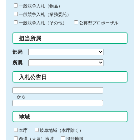
ー
一般競争入札（物品）
ワ
一般競争入札（業務委託）
ー
ド
一般競争入札（その他）
公募型プロポーザル
を
入
担当所属
力
部局
所属
入札公告日
期
から
間
期
の
間
始
地域
の
ま
終
り
わ
本庁
岐阜地域（本庁除く）
り
西濃（大垣）地域
揖斐地域