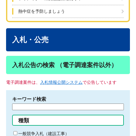
熱中症を予防しましょう
本
文
入札・公売
入札公告の検索 （電子調達案件以外）
電子調達案件は、
入札情報公開システム
で公告しています
キーワード検索
検
索
す
種類
る
キ
一般競争入札（建設工事）