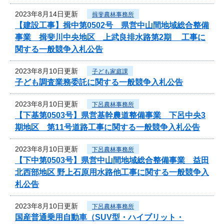
2023年8月14日更新
揖斐農林事務所
【建設工事】揖中第0502号 県営中山間地域総合整備
事業 揖斐川中央地区 上武良排水路第2期 工事に
関する一般競争入札公告
2023年8月10日更新
子ども家庭課
子ども調査業務委託に関する一般競争入札公告
2023年8月10日更新
下呂農林事務所
【下基第0503号】県営基幹農道整備事業 下呂中央3
期地区 第11号道路工事に関する一般競争入札公告
2023年8月10日更新
下呂農林事務所
【下中第0503号】県営中山間地域総合整備事業 益田
北西部地区 野上石原用水路他工事に関する一般競争入
札公告
2023年8月10日更新
下呂農林事務所
国産普通乗用自動車（SUV型・ハイブリット・