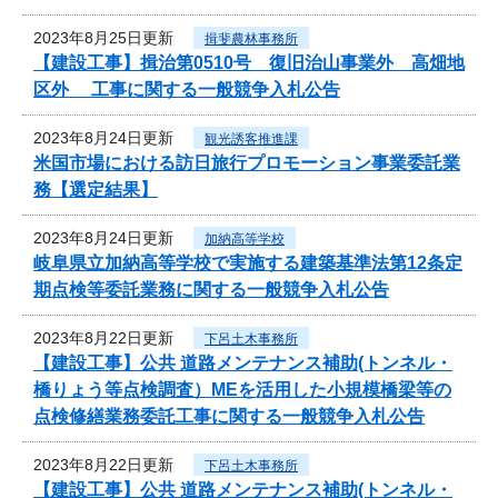
2023年8月25日更新
揖斐農林事務所
【建設工事】揖治第0510号 復旧治山事業外 高畑地
区外 工事に関する一般競争入札公告
2023年8月24日更新
観光誘客推進課
米国市場における訪日旅行プロモーション事業委託業
務【選定結果】
2023年8月24日更新
加納高等学校
岐阜県立加納高等学校で実施する建築基準法第12条定
期点検等委託業務に関する一般競争入札公告
2023年8月22日更新
下呂土木事務所
【建設工事】公共 道路メンテナンス補助(トンネル・
橋りょう等点検調査）MEを活用した小規模橋梁等の
点検修繕業務委託工事に関する一般競争入札公告
2023年8月22日更新
下呂土木事務所
【建設工事】公共 道路メンテナンス補助(トンネル・