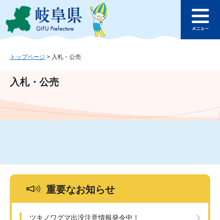
ペ
メ
このページの本文へ
ー
ニ
メ
ジ
ュ
ニ
の
ー
ュ
先
を
ー
頭
飛
トップページ
>
入札・公売
で
ば
す
し
入札・公売
。
て
本
文
へ
重要なお知らせ
ツキノワグマ出没注意情報発令中！