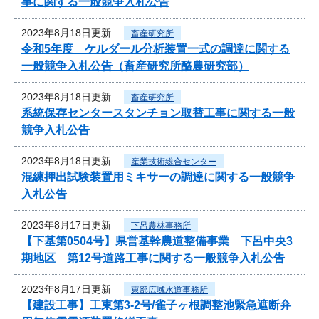
事に関する一般競争入札公告
2023年8月18日更新
畜産研究所
令和5年度 ケルダール分析装置一式の調達に関する
一般競争入札公告（畜産研究所酪農研究部）
2023年8月18日更新
畜産研究所
系統保存センタースタンチョン取替工事に関する一般
競争入札公告
2023年8月18日更新
産業技術総合センター
混練押出試験装置用ミキサーの調達に関する一般競争
入札公告
2023年8月17日更新
下呂農林事務所
【下基第0504号】県営基幹農道整備事業 下呂中央3
期地区 第12号道路工事に関する一般競争入札公告
2023年8月17日更新
東部広域水道事務所
【建設工事】工東第3-2号/雀子ヶ根調整池緊急遮断弁