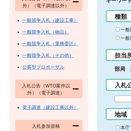
キーワー
外）（電子調達以外）
種類
一般競争入札（建設工事）
一般
一般競争入札（物品）
一般
一般競争入札（業務委託）
担当
一般競争入札（その他）
公募型プロポーザル
部局
入札
入札公告（WTO案件以
外）（電子調達）
期
間
電子調達（建設工事以外）
の
地域
始
入札参加資格
ま
本庁