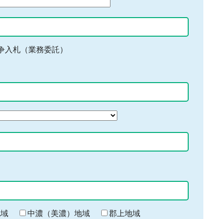
争入札（業務委託）
地域
中濃（美濃）地域
郡上地域