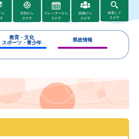
検索して
から
目的から
カレンダーから
組織から
さがす
す
さがす
さがす
さがす
教育・文化
県政情報
スポーツ・青少年
閉
閉
じ
じ
る
る