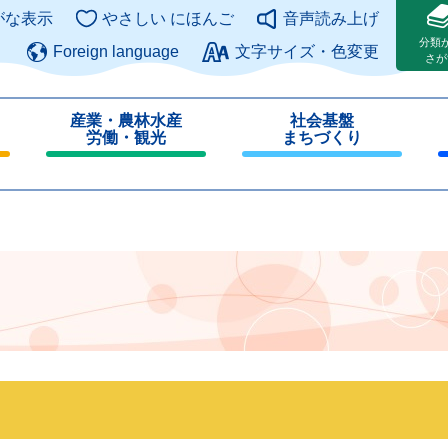
このページの本文へ
がな表示
やさしい にほんご
音声読み上げ
分類
Foreign language
文字サイズ・色変更
さが
産業・農林水産
社会基盤
労働・観光
まちづくり
閉
閉
じ
じ
る
る