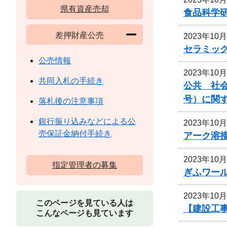
県有資産売却
食品科学
差押財産公売
2023年10
セラミッ
公売情報
2023年10
共同入札の手続き
公共 社会
号）に関
落札後の注意事項
銀行振り込みなどによる公
2023年10
売保証金納付手続き
アーク溶
2023年10
指定管理者の募集
ぎふワー
2023年10
このページを見ている人は
【建設工
こんなページも見ています