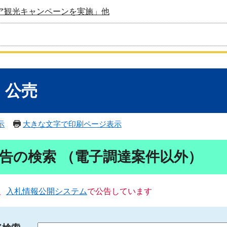
ア観光キャンペーンを実施」他
・公売
示
大きな文字で印刷ページ表示
告の検索 （電子調達案件以外）
、
入札情報公開システム
で公告しています