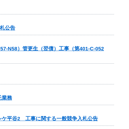
入札公告
58）管更生（翌債）工事（第401-C-052
託業務
シケ平谷2 工事に関する一般競争入札公告