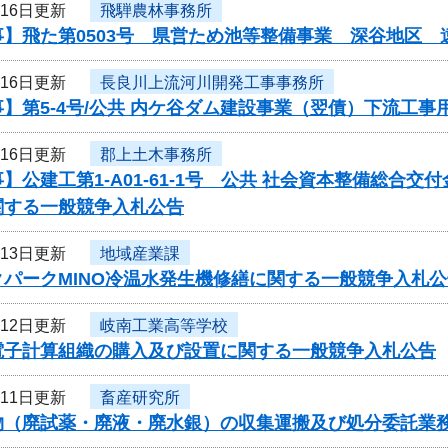
月16日更新
飛騨農林事務所
事】飛た第0503号 県営ため池等整備事業 深谷地区
月16日更新
長良川上流河川開発工事事務所
】第5-4号/公共 内ケ谷ダム建設事業（翌債）下流工
月16日更新
郡上土木事務所
】公建工第1-A01-61-1号 公共 社会資本整備総合
関する一般競争入札公告
月13日更新
地域産業課
クパークMINO冷温水発生機修繕に関する一般競争入札公
月12日更新
岐南工業高等学校
電子計算組織の購入及び設置に関する一般競争入札公告
月11日更新
畜産研究所
物（廃試薬・廃液・廃水銀）の収集運搬及び処分委託業