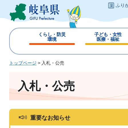
ペ
メ
ふり
ー
ニ
ジ
ュ
の
ー
先
を
くらし・防災
子ども・女性
頭
飛
環境
医療・福祉
で
ば
閉
閉
す
し
じ
じ
。
て
る
る
トップページ
>
入札・公売
本
文
へ
入札・公売
重要なお知らせ