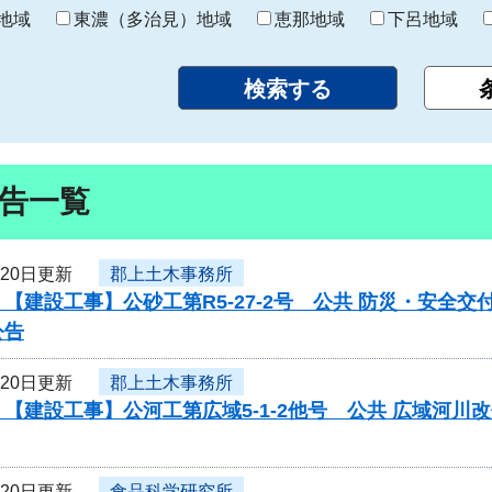
り
地域
東濃（多治見）地域
恵那地域
下呂地域
告一覧
月20日更新
郡上土木事務所
【建設工事】公砂工第R5-27-2号 公共 防災・安全
公告
月20日更新
郡上土木事務所
【建設工事】公河工第広域5-1-2他号 公共 広域河
月20日更新
食品科学研究所