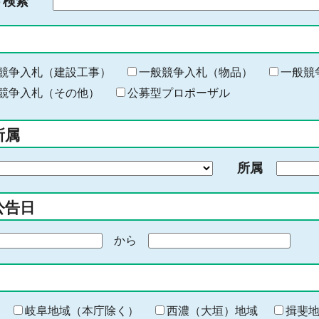
ド検索
検
索
す
る
キ
競争入札（建設工事）
一般競争入札（物品）
一般競
ー
競争入札（その他）
公募型プロポーザル
ワ
ー
所属
ド
を
所属
入
力
公告日
から
期
間
の
終
わ
岐阜地域（本庁除く）
西濃（大垣）地域
揖斐