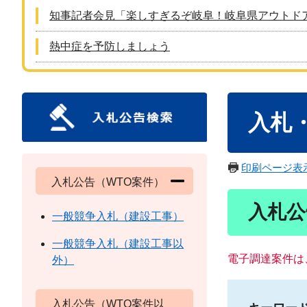
知事記者会見「楽しすぎるぞ岐阜！岐阜県アウトド
熱中症を予防しましょう
本
入札
文
印刷ページ表
入札公告（WTO案件）
入札公
一般競争入札（建設工事）
一般競争入札（建設工事以
電子調達案件は
外）
入札公告（WTO案件以