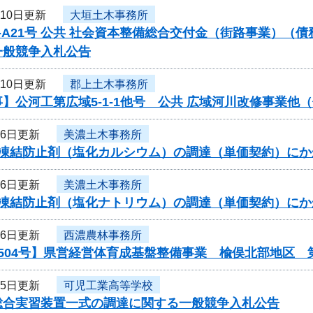
月10日更新
大垣土木事務所
-A21号 公共 社会資本整備総合交付金（街路事業）（
一般競争入札公告
月10日更新
郡上土木事務所
】公河工第広域5-1-1他号 公共 広域河川改修事業
月6日更新
美濃土木事務所
度凍結防止剤（塩化カルシウム）の調達（単価契約）に
月6日更新
美濃土木事務所
度凍結防止剤（塩化ナトリウム）の調達（単価契約）に
月6日更新
西濃農林事務所
504号】県営経営体育成基盤整備事業 楡俣北部地区 
月5日更新
可児工業高等学校
総合実習装置一式の調達に関する一般競争入札公告