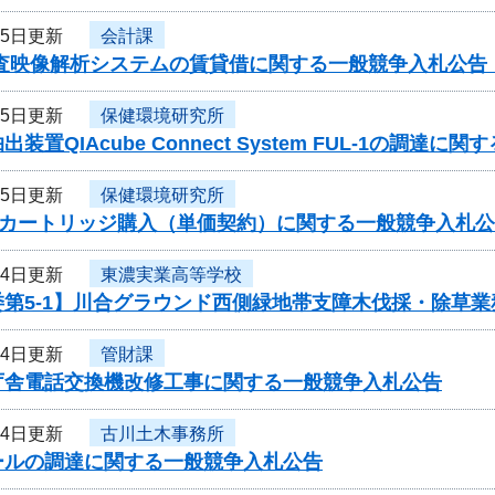
月5日更新
会計課
捜査映像解析システムの賃貸借に関する一般競争入札公告
月5日更新
保健環境研究所
装置QIAcube Connect System FUL-1の調達
月5日更新
保健環境研究所
00用カートリッジ購入（単価契約）に関する一般競争入札
月4日更新
東濃実業高等学校
委第5-1】川合グラウンド西側緑地帯支障木伐採・除草
月4日更新
管財課
庁舎電話交換機改修工事に関する一般競争入札公告
月4日更新
古川土木事務所
ールの調達に関する一般競争入札公告