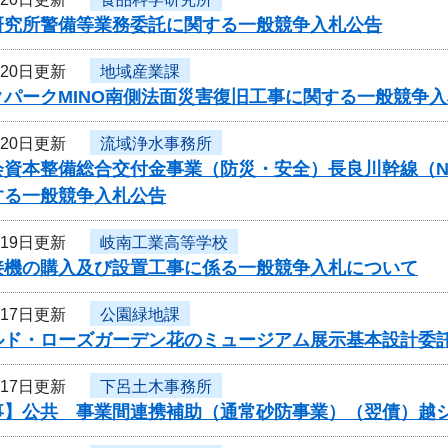
研究所警備等業務委託に関する一般競争入札公告
月20日更新
地域産業課
クパークMINO南側法面災害復旧工事に関する一般競争
月20日更新
流域浄水事務所
資本整備総合交付金事業（防災・安全）長良川幹線（N57-N
する一般競争入札公告
月19日更新
岐南工業高等学校
接機の購入及び設置工事に係る一般競争入札について
月17日更新
公園緑地課
ルド・ローズガーデン花のミュージアム展示基本設計委
月17日更新
下呂土木事務所
事】公共 事業間連携補助（通常砂防事業）（翌債）越