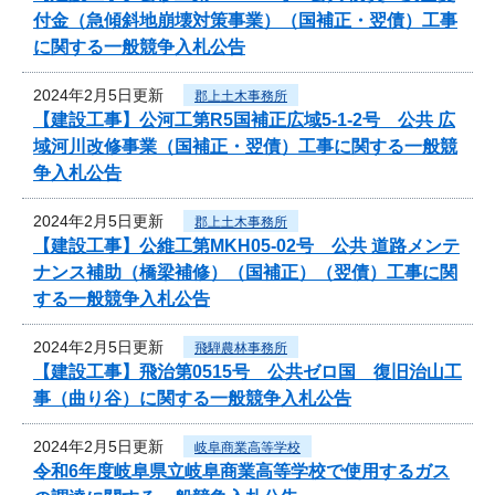
付金（急傾斜地崩壊対策事業）（国補正・翌債）工事
に関する一般競争入札公告
2024年2月5日更新
郡上土木事務所
【建設工事】公河工第R5国補正広域5-1-2号 公共 広
域河川改修事業（国補正・翌債）工事に関する一般競
争入札公告
2024年2月5日更新
郡上土木事務所
【建設工事】公維工第MKH05-02号 公共 道路メンテ
ナンス補助（橋梁補修）（国補正）（翌債）工事に関
する一般競争入札公告
2024年2月5日更新
飛騨農林事務所
【建設工事】飛治第0515号 公共ゼロ国 復旧治山工
事（曲り谷）に関する一般競争入札公告
2024年2月5日更新
岐阜商業高等学校
令和6年度岐阜県立岐阜商業高等学校で使用するガス