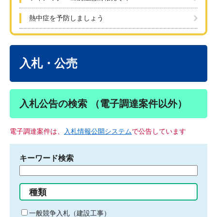
熱中症を予防しましょう
本
文
入札・公売
入札公告の検索 （電子調達案件以外）
電子調達案件は、
入札情報公開システム
で公告しています
キーワード検索
検
索
す
種類
る
キ
一般競争入札（建設工事）