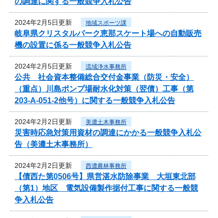
の調達に関する一般競争入札公告
2024年2月5日更新
地域スポーツ課
岐阜県クリスタルパーク恵那スケート場への自動販売
機の設置に係る一般競争入札公告
2024年2月5日更新
流域浄水事務所
公共 社会資本整備総合交付金事業（防災・安全）
（重点）川島ポンプ場耐水化対策（翌債）工事（第
203-A-051-2他号）に関する一般競争入札公告
2024年2月2日更新
美濃土木事務所
災害時応急対策用資材の調達にかかる一般競争入札公
告（美濃土木事務所）
2024年2月2日更新
西濃農林事務所
【債西た第0506号】県営湛水防除事業 大垣東北部
（第1）地区 電気設備製作据付工事に関する一般競
争入札公告