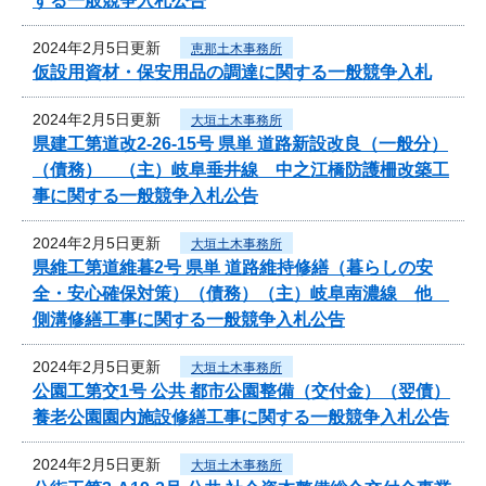
する一般競争入札公告
2024年2月5日更新
恵那土木事務所
仮設用資材・保安用品の調達に関する一般競争入札
2024年2月5日更新
大垣土木事務所
県建工第道改2-26-15号 県単 道路新設改良（一般分）
（債務） （主）岐阜垂井線 中之江橋防護柵改築工
事に関する一般競争入札公告
2024年2月5日更新
大垣土木事務所
県維工第道維暮2号 県単 道路維持修繕（暮らしの安
全・安心確保対策）（債務）（主）岐阜南濃線 他
側溝修繕工事に関する一般競争入札公告
2024年2月5日更新
大垣土木事務所
公園工第交1号 公共 都市公園整備（交付金）（翌債）
養老公園園内施設修繕工事に関する一般競争入札公告
2024年2月5日更新
大垣土木事務所