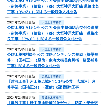
公街工第3-A19-2号 公共 社会資本整備総合交付金事業
（街路事業）（債務）（都）大垣神戸大野線 道路改良
工事（その2）に関する一般競争入札公告
2024年2月5日更新
大垣土木事務所
公街工第3-A19-1号 公共 社会資本整備総合交付金事業
（街路事業）（債務）（都）大垣神戸大野線 道路改
良工事 （その1）に関する一般競争入札公告
2024年2月5日更新
大垣土木事務所
公維工第橋補3号 公共 道路メンテナンス補助（橋梁補
修）（国補正）（翌債）東海大橋長良川橋 橋梁補修
工事に関する一般競争入札公告
2024年2月5日更新
美濃土木事務所
【建設工事】河工第広域H4-1-1号/公共 広域河川改
修事業（国補正分）（翌債）掘削護岸工事
2024年2月5日更新
美濃土木事務所
【建設工事】砂工第通砂補019号/公共 防災・安全交