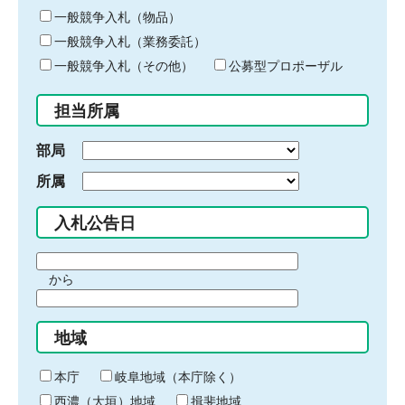
ー
一般競争入札（物品）
ワ
一般競争入札（業務委託）
ー
ド
一般競争入札（その他）
公募型プロポーザル
を
入
担当所属
力
部局
所属
入札公告日
期
から
間
期
の
間
始
地域
の
ま
終
り
わ
本庁
岐阜地域（本庁除く）
り
西濃（大垣）地域
揖斐地域