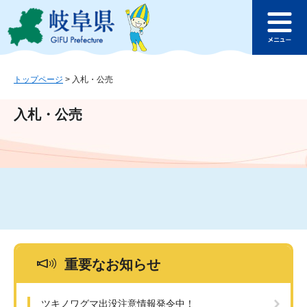
ペ
メ
このページの本文へ
ー
ニ
メ
ジ
ュ
ニ
の
ー
ュ
先
を
ー
頭
飛
トップページ
>
入札・公売
で
ば
す
し
入札・公売
。
て
本
文
へ
重要なお知らせ
ツキノワグマ出没注意情報発令中！