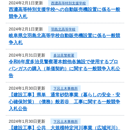
2024年2月1日更新
西濃高等特別支援学校
西濃高等特別支援学校への自動販売機設置に係る一般
競争入札
2024年2月1日更新
羽島北高等学校
岐阜県立羽島北高等学校自動販売機設置に係る一般競
争入札
2024年1月31日更新
多治見警察署
令和6年度多治見警察署本館他各施設で使用するプロ
パンガスの購入（単価契約）に関する一般競争入札公
告
2024年1月30日更新
下呂土木事務所
【建設工事】県単 通常砂防事業（暮らしの安全・安
心確保対策）（債務）般若谷 工事に関する一般競争
入札公告
2024年1月30日更新
下呂土木事務所
【建設工事】公共 大規模特定河川事業（広域河川）