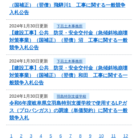
（国補正）（翌債）飛騨川1 工事に関する一般競争
入札公告
2024年1月30日更新
下呂土木事務所
【建設工事】公共 防災・安全交付金（急傾斜地崩壊
対策事業）（国補正）（翌債）沼 工事に関する一般
競争入札公告
2024年1月30日更新
下呂土木事務所
【建設工事】公共 防災・安全交付金（急傾斜地崩壊
対策事業）（国補正）（翌債）和田 工事に関する一
般競争入札公告
2024年1月30日更新
羽島特別支援学校
令和6年度岐阜県立羽島特別支援学校で使用するLPガ
ス（プロパンガス）の調達（単価契約）に関する一般
競争入札
1
2
3
4
5
6
7
8
9
10
11
12