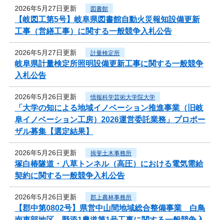
2026年5月27日更新
図書館
【岐図工第5号】岐阜県図書館自動火災報知設備更新
工事（営繕工事）に関する一般競争入札公告
2026年5月27日更新
計量検定所
岐阜県計量検定所照明設備更新工事に関する一般競争
入札公告
2026年5月26日更新
情報科学芸術大学院大学
「大学の知による地域イノベーション推進事業（旧岐
阜イノベーション工房）2026運営委託業務」プロポー
ザル募集【選定結果】
2026年5月26日更新
揖斐土木事務所
塚白椿隧道・八草トンネル（高圧）における電気需給
契約に関する一般競争入札公告
2026年5月26日更新
郡上農林事務所
【郡中第0802号】県営中山間地域総合整備事業 白鳥
南東部地区 野添1農道第1号工事に関する一般競争入