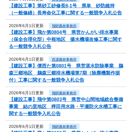
【建設工事】第砂工砂修長8-1号 県単 砂防維持
（一般修繕）長寿命化工事に関する一般競争入札公告
2026年6月1日更新
飛騨農林事務所
【建設工事】飛か第0804号 県営かんがい排水事業
（保全合理化型）中根地区 揚水機場改修工事に関す
る一般競争入札公告
2026年6月1日更新
西濃農林事務所
【建設工事】債西た第0801号 県営湛水防除事業 鵜
森三郷地区 鵜森三郷排水機場第7期（除塵機製作据
付）工事に関する一般競争入札公告
2026年6月1日更新
飛騨農林事務所
【建設工事】飛中第0803号 県営中山間地域総合整備
事業 結の里地区 稗田用水路・平瀬防火水槽工事に
関する一般競争入札公告
2026年6月1日更新
飛騨農林事務所