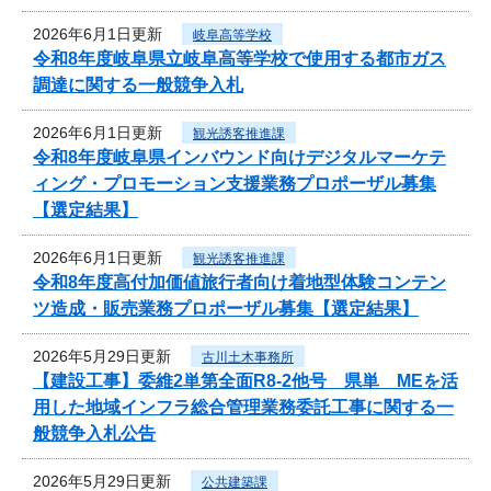
2026年6月1日更新
岐阜高等学校
令和8年度岐阜県立岐阜高等学校で使用する都市ガス
調達に関する一般競争入札
2026年6月1日更新
観光誘客推進課
令和8年度岐阜県インバウンド向けデジタルマーケテ
ィング・プロモーション支援業務プロポーザル募集
【選定結果】
2026年6月1日更新
観光誘客推進課
令和8年度高付加価値旅行者向け着地型体験コンテン
ツ造成・販売業務プロポーザル募集【選定結果】
2026年5月29日更新
古川土木事務所
【建設工事】委維2単第全面R8-2他号 県単 MEを活
用した地域インフラ総合管理業務委託工事に関する一
般競争入札公告
2026年5月29日更新
公共建築課