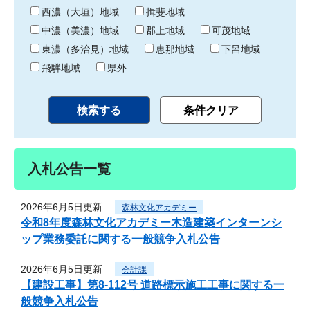
り
西濃（大垣）地域
揖斐地域
中濃（美濃）地域
郡上地域
可茂地域
東濃（多治見）地域
恵那地域
下呂地域
飛騨地域
県外
入札公告一覧
2026年6月5日更新
森林文化アカデミー
令和8年度森林文化アカデミー木造建築インターンシ
ップ業務委託に関する一般競争入札公告
2026年6月5日更新
会計課
【建設工事】第8-112号 道路標示施工工事に関する一
般競争入札公告