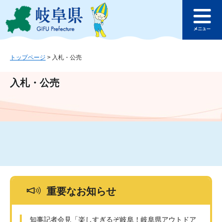
ペ
メ
このページの本文へ
ー
ニ
メ
ジ
ュ
ニ
の
ー
ュ
先
を
ー
頭
飛
トップページ
>
入札・公売
で
ば
す
し
入札・公売
。
て
本
文
へ
重要なお知らせ
知事記者会見「楽しすぎるぞ岐阜！岐阜県アウトドア