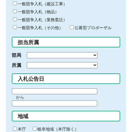
キ
一般競争入札（建設工事）
ー
一般競争入札（物品）
ワ
一般競争入札（業務委託）
ー
ド
一般競争入札（その他）
公募型プロポーザル
を
入
担当所属
力
部局
所属
入札公告日
期
から
間
期
の
間
始
地域
の
ま
終
り
わ
本庁
岐阜地域（本庁除く）