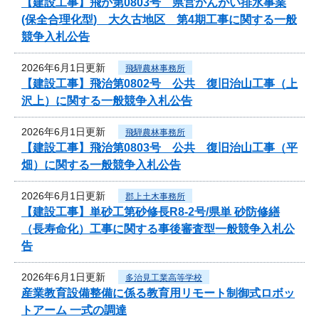
【建設工事】飛か第0803号 県営かんがい排水事業
(保全合理化型) 大久古地区 第4期工事に関する一般
競争入札公告
2026年6月1日更新
飛騨農林事務所
【建設工事】飛治第0802号 公共 復旧治山工事（上
沢上）に関する一般競争入札公告
2026年6月1日更新
飛騨農林事務所
【建設工事】飛治第0803号 公共 復旧治山工事（平
畑）に関する一般競争入札公告
2026年6月1日更新
郡上土木事務所
【建設工事】単砂工第砂修長R8-2号/県単 砂防修繕
（長寿命化）工事に関する事後審査型一般競争入札公
告
2026年6月1日更新
多治見工業高等学校
産業教育設備整備に係る教育用リモート制御式ロボッ
トアーム 一式の調達