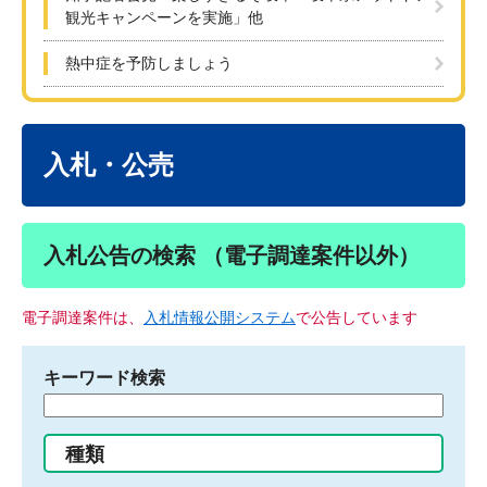
観光キャンペーンを実施」他
熱中症を予防しましょう
本
文
入札・公売
入札公告の検索 （電子調達案件以外）
電子調達案件は、
入札情報公開システム
で公告しています
キーワード検索
検
索
す
種類
る