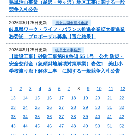
県単治山事業（越沢・琴ヶ沢）地区工事に関する一般
競争入札公告
2026年5月25日更新
男女共同参画推進課
岐阜県ワーク・ライフ・バランス推進企業拡大促進業
務委託 プロポーザル募集【選定結果】
2026年5月25日更新
岐阜土木事務所
【建設工事】砂防工事第R8急傾-55-1号 公共 防災・
安全交付金（急傾斜地崩壊対策事業）岩佐1 美山小
学校渡り廊下解体工事 に関する一般競争入札公告
1
2
3
4
5
6
7
8
9
10
11
12
13
14
15
16
17
18
19
20
21
22
23
24
25
26
27
28
29
30
31
32
33
34
35
36
37
38
39
40
41
42
43
44
45
46
47
48
49
50
51
52