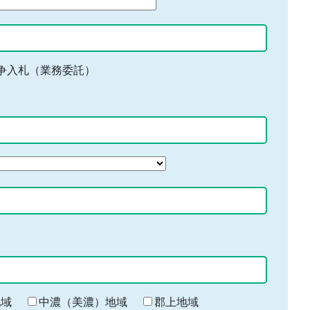
争入札（業務委託）
地域
中濃（美濃）地域
郡上地域