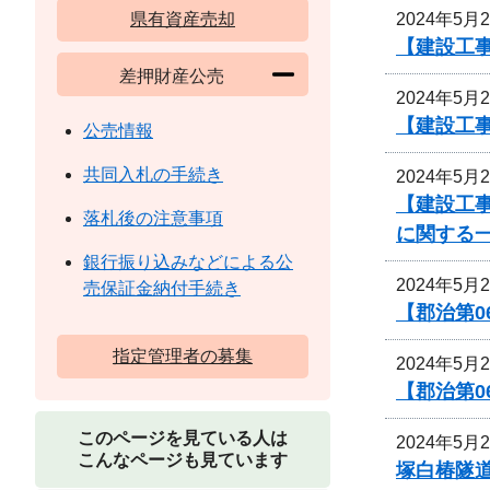
2024年5月
県有資産売却
【建設工
差押財産公売
2024年5月
【建設工
公売情報
共同入札の手続き
2024年5月
【建設工
落札後の注意事項
に関する
銀行振り込みなどによる公
2024年5月
売保証金納付手続き
【郡治第
指定管理者の募集
2024年5月
【郡治第0
このページを見ている人は
2024年5月
こんなページも見ています
塚白椿隧