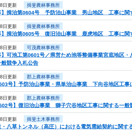
28日更新
揖斐農林事務所
事】揖治第0604号 予防治山事業 男山地区 工事に関
28日更新
揖斐農林事務所
事】揖治第0605号 復旧治山事業 鹿虎地区 工事に関
28日更新
可茂農林事務所
事】可池工第0601号／県営ため池等整備事業宮底地区
一般競争入札公告
28日更新
郡上農林事務所
0603号】予防治山事業・県単治山事業 下向谷地区工
28日更新
郡上農林事務所
602号】復旧治山事業 獅子穴谷地区工事に関する一般
28日更新
揖斐土木事務所
道・八草トンネル（高圧）における電気需給契約に関す