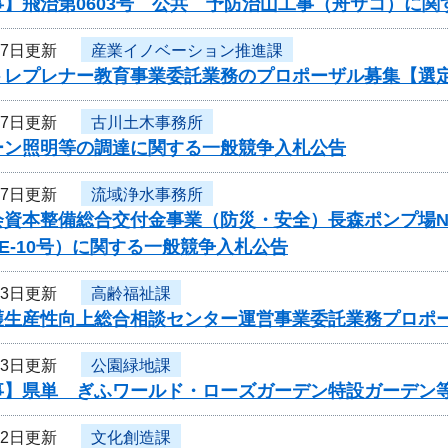
事】飛治第0603号 公共 予防治山工事（舟サコ）に関
27日更新
産業イノベーション推進課
トレプレナー教育事業委託業務のプロポーザル募集【選
27日更新
古川土木事務所
ルーン照明等の調達に関する一般競争入札公告
27日更新
流域浄水事務所
会資本整備総合交付金事業（防災・安全）長森ポンプ場N
-PE-10号）に関する一般競争入札公告
23日更新
高齢福祉課
護生産性向上総合相談センター運営事業委託業務プロポ
23日更新
公園緑地課
事】県単 ぎふワールド・ローズガーデン特設ガーデン
22日更新
文化創造課