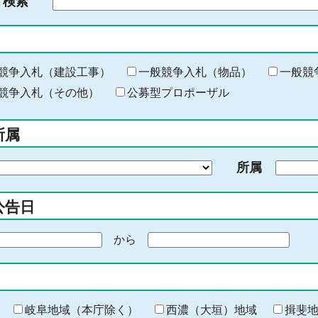
ド検索
検
索
す
る
キ
競争入札（建設工事）
一般競争入札（物品）
一般競
ー
競争入札（その他）
公募型プロポーザル
ワ
ー
所属
ド
を
所属
入
力
公告日
から
期
間
の
終
わ
岐阜地域（本庁除く）
西濃（大垣）地域
揖斐