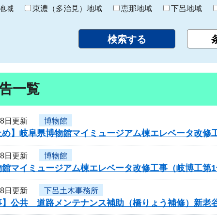
り
地域
東濃（多治見）地域
恵那地域
下呂地域
告一覧
28日更新
博物館
止め】岐阜県博物館マイミュージアム棟エレベータ改修
28日更新
博物館
物館マイミュージアム棟エレベータ改修工事（岐博工第
28日更新
下呂土木事務所
事】公共 道路メンテナンス補助（橋りょう補修）新老