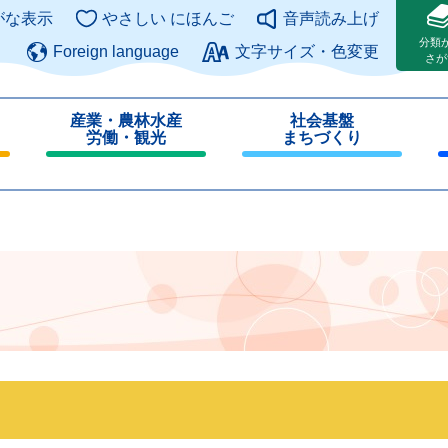
このページの本文へ
がな表示
やさしい にほんご
音声読み上げ
分類
Foreign language
文字サイズ・色変更
さが
産業・農林水産
社会基盤
労働・観光
まちづくり
閉
閉
じ
じ
る
る