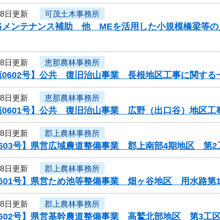
28日更新
可茂土木事務所
路メンテナンス補助 他 MEを活用した小規模橋梁等
28日更新
恵那農林事務所
0602号】公共 復旧治山事業 長根地区工事に関する
28日更新
恵那農林事務所
第0601号】公共 復旧治山事業 広野（出口谷）地区
28日更新
郡上農林事務所
603号】県営広域農道整備事業 郡上南部4期地区 第2
28日更新
郡上農林事務所
601号】県営ため池等整備事業 畑ヶ谷地区 用水路第
28日更新
郡上農林事務所
602号】県営基幹農道整備事業 高鷲北部地区 第3工