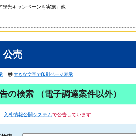
ア観光キャンペーンを実施」他
・公売
示
大きな文字で印刷ページ表示
告の検索 （電子調達案件以外）
、
入札情報公開システム
で公告しています