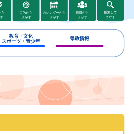
検索して
から
目的から
カレンダーから
組織から
さがす
す
さがす
さがす
さがす
教育・文化
県政情報
スポーツ・青少年
閉
閉
じ
じ
る
る