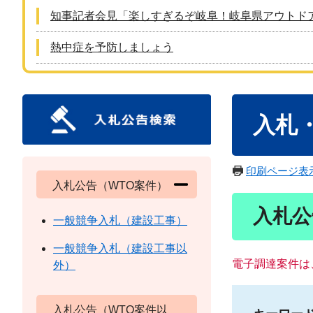
知事記者会見「楽しすぎるぞ岐阜！岐阜県アウトド
熱中症を予防しましょう
本
入札
文
印刷ページ表
入札公告（WTO案件）
入札公
一般競争入札（建設工事）
一般競争入札（建設工事以
電子調達案件は
外）
入札公告（WTO案件以