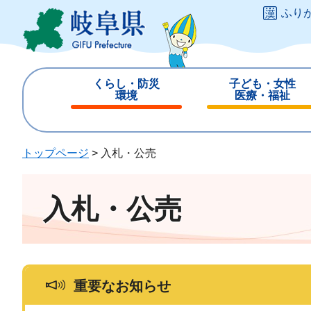
ペ
メ
ふり
ー
ニ
ジ
ュ
の
ー
先
を
くらし・防災
子ども・女性
頭
飛
環境
医療・福祉
で
ば
閉
閉
す
し
じ
じ
。
て
る
る
トップページ
>
入札・公売
本
文
へ
入札・公売
重要なお知らせ