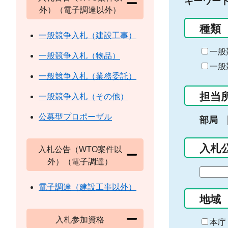
キーワー
外）（電子調達以外）
種類
一般競争入札（建設工事）
一般
一般競争入札（物品）
一般
一般競争入札（業務委託）
担当
一般競争入札（その他）
公募型プロポーザル
部局
入札
入札公告（WTO案件以
外）（電子調達）
期
間
電子調達（建設工事以外）
の
地域
始
入札参加資格
ま
本庁