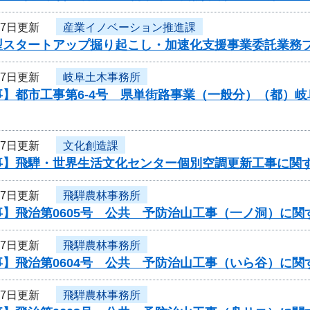
27日更新
産業イノベーション推進課
型スタートアップ掘り起こし・加速化支援事業委託業務
27日更新
岐阜土木事務所
事】都市工事第6-4号 県単街路事業（一般分）（都）
27日更新
文化創造課
事】飛騨・世界生活文化センター個別空調更新工事に関
27日更新
飛騨農林事務所
事】飛治第0605号 公共 予防治山工事（一ノ洞）に関
27日更新
飛騨農林事務所
事】飛治第0604号 公共 予防治山工事（いら谷）に関
27日更新
飛騨農林事務所