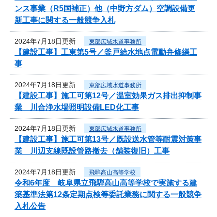
ンス事業（R5国補正）他（中野方ダム）空調設備更
新工事に関する一般競争入札
2024年7月18日更新
東部広域水道事務所
【建設工事】工東第5号／釜戸給水地点電動弁修繕工
事
2024年7月18日更新
東部広域水道事務所
【建設工事】施工可第12号／温室効果ガス排出抑制事
業 川合浄水場照明設備LED化工事
2024年7月18日更新
東部広域水道事務所
【建設工事】施工可第13号／既設送水管等耐震対策事
業 川辺支線既設管路撤去（舗装復旧）工事
2024年7月18日更新
飛騨高山高等学校
令和6年度 岐阜県立飛騨高山高等学校で実施する建
築基準法第12条定期点検等委託業務に関する一般競争
入札公告