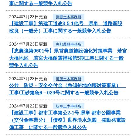
事に関する一般競争入札公告
2024年7月23日更新
揖斐土木事務所
【建設工事】第建工道改3-5-1他号 県単 道路新設
改良（一般分）工事に関する一般競争入札公告
2024年7月23日更新
恵那農林事務所
【恵農強第0601号】県営農道施設強化対策事業 若宮
大橋地区 若宮大橋耐震補強第5期工事に関する一般
競争入札公告
2024年7月23日更新
可茂土木事務所
公共 防災・安全交付金（急傾斜地崩壊対策事業）
工事/工砂第急6－029号に関する一般競争入札公告
2024年7月22日更新
岐阜土木事務所
【建設工事】都市工事第公2-1号 県単 都市公園事業
（交付金事業分）【債務】世界淡水魚園 発動発電設
備工事 に関する一般競争入札公告