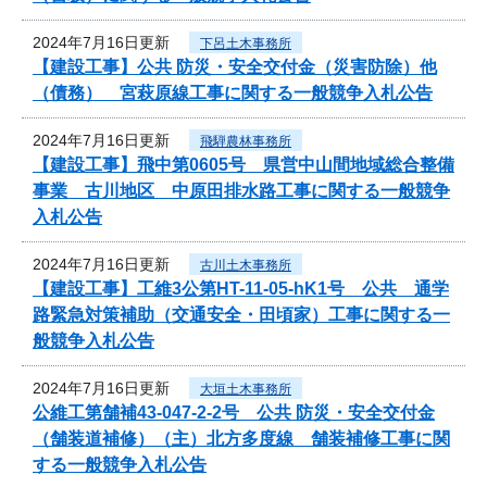
2024年7月16日更新
下呂土木事務所
【建設工事】公共 防災・安全交付金（災害防除）他
（債務） 宮萩原線工事に関する一般競争入札公告
2024年7月16日更新
飛騨農林事務所
【建設工事】飛中第0605号 県営中山間地域総合整備
事業 古川地区 中原田排水路工事に関する一般競争
入札公告
2024年7月16日更新
古川土木事務所
【建設工事】工維3公第HT-11-05-hK1号 公共 通学
路緊急対策補助（交通安全・田頃家）工事に関する一
般競争入札公告
2024年7月16日更新
大垣土木事務所
公維工第舗補43-047-2-2号 公共 防災・安全交付金
（舗装道補修）（主）北方多度線 舗装補修工事に関
する一般競争入札公告