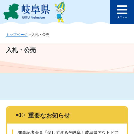
ペ
メ
このページの本文へ
ー
ニ
メ
ジ
ュ
ニ
の
ー
ュ
先
を
ー
頭
飛
トップページ
>
入札・公売
で
ば
す
し
入札・公売
。
て
本
文
へ
重要なお知らせ
知事記者会見「楽しすぎるぞ岐阜！岐阜県アウトドア