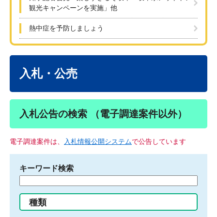
観光キャンペーンを実施」他
熱中症を予防しましょう
本
文
入札・公売
入札公告の検索 （電子調達案件以外）
電子調達案件は、
入札情報公開システム
で公告しています
キーワード検索
検
索
す
種類
る