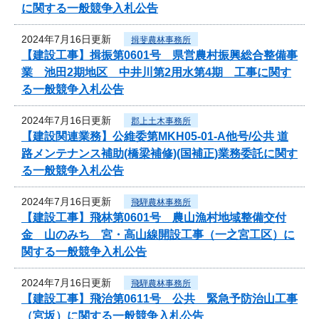
に関する一般競争入札公告
2024年7月16日更新
揖斐農林事務所
【建設工事】揖振第0601号 県営農村振興総合整備事
業 池田2期地区 中井川第2用水第4期 工事に関す
る一般競争入札公告
2024年7月16日更新
郡上土木事務所
【建設関連業務】公維委第MKH05-01-A他号/公共 道
路メンテナンス補助(橋梁補修)(国補正)業務委託に関す
る一般競争入札公告
2024年7月16日更新
飛騨農林事務所
【建設工事】飛林第0601号 農山漁村地域整備交付
金 山のみち 宮・高山線開設工事（一之宮工区）に
関する一般競争入札公告
2024年7月16日更新
飛騨農林事務所
【建設工事】飛治第0611号 公共 緊急予防治山工事
（宮坂）に関する一般競争入札公告