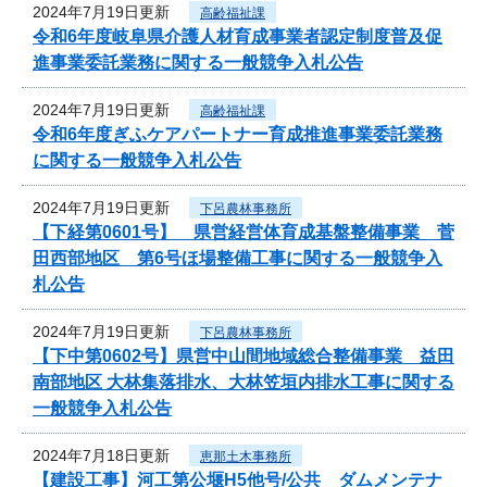
2024年7月19日更新
高齢福祉課
令和6年度岐阜県介護人材育成事業者認定制度普及促
進事業委託業務に関する一般競争入札公告
2024年7月19日更新
高齢福祉課
令和6年度ぎふケアパートナー育成推進事業委託業務
に関する一般競争入札公告
2024年7月19日更新
下呂農林事務所
【下経第0601号】 県営経営体育成基盤整備事業 菅
田西部地区 第6号ほ場整備工事に関する一般競争入
札公告
2024年7月19日更新
下呂農林事務所
【下中第0602号】県営中山間地域総合整備事業 益田
南部地区 大林集落排水、大林笠垣内排水工事に関する
一般競争入札公告
2024年7月18日更新
恵那土木事務所
【建設工事】河工第公堰H5他号/公共 ダムメンテナ