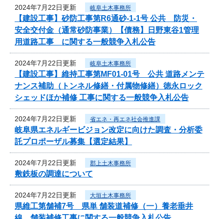
2024年7月22日更新
岐阜土木事務所
【建設工事】砂防工事第R6通砂-1-1号 公共 防災・
安全交付金（通常砂防事業）【債務】日野東谷1管理
用道路工事 に関する一般競争入札公告
2024年7月22日更新
岐阜土木事務所
【建設工事】維持工事第MF01-01号 公共 道路メンテ
ナンス補助（トンネル修繕・付属物修繕）徳永ロック
シェッドほか補修 工事に関する一般競争入札公告
2024年7月22日更新
省エネ・再エネ社会推進課
岐阜県エネルギービジョン改定に向けた調査・分析委
託プロポーザル募集【選定結果】
2024年7月22日更新
郡上土木事務所
敷鉄板の調達について
2024年7月22日更新
大垣土木事務所
県維工第舗補7号 県単 舗装道補修（一）養老垂井
線 舗装補修工事に関する一般競争入札公告