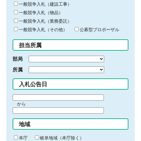
キ
一般競争入札（建設工事）
ー
一般競争入札（物品）
ワ
一般競争入札（業務委託）
ー
ド
一般競争入札（その他）
公募型プロポーザル
を
入
担当所属
力
部局
所属
入札公告日
期
から
間
期
の
間
始
地域
の
ま
終
り
わ
本庁
岐阜地域（本庁除く）