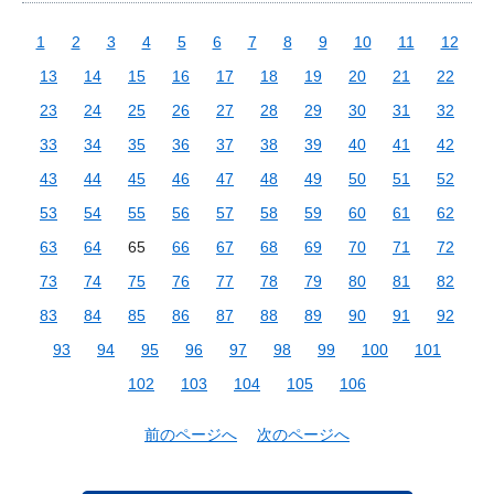
1
2
3
4
5
6
7
8
9
10
11
12
13
14
15
16
17
18
19
20
21
22
23
24
25
26
27
28
29
30
31
32
33
34
35
36
37
38
39
40
41
42
43
44
45
46
47
48
49
50
51
52
53
54
55
56
57
58
59
60
61
62
63
64
65
66
67
68
69
70
71
72
73
74
75
76
77
78
79
80
81
82
83
84
85
86
87
88
89
90
91
92
93
94
95
96
97
98
99
100
101
102
103
104
105
106
前のページへ
次のページへ