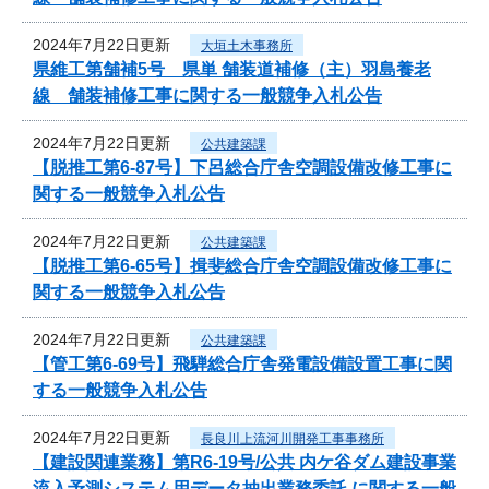
2024年7月22日更新
大垣土木事務所
県維工第舗補5号 県単 舗装道補修（主）羽島養老
線 舗装補修工事に関する一般競争入札公告
2024年7月22日更新
公共建築課
【脱推工第6-87号】下呂総合庁舎空調設備改修工事に
関する一般競争入札公告
2024年7月22日更新
公共建築課
【脱推工第6-65号】揖斐総合庁舎空調設備改修工事に
関する一般競争入札公告
2024年7月22日更新
公共建築課
【管工第6-69号】飛騨総合庁舎発電設備設置工事に関
する一般競争入札公告
2024年7月22日更新
長良川上流河川開発工事事務所
【建設関連業務】第R6-19号/公共 内ケ谷ダム建設事業
流入予測システム用データ抽出業務委託 に関する一般