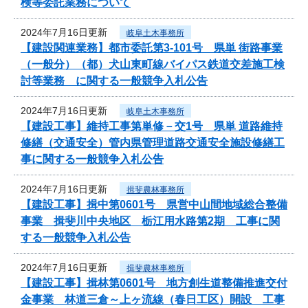
検等委託業務について
2024年7月16日更新
岐阜土木事務所
【建設関連業務】都市委託第3-101号 県単 街路事業
（一般分）（都）犬山東町線バイパス鉄道交差施工検
討等業務 に関する一般競争入札公告
2024年7月16日更新
岐阜土木事務所
【建設工事】維持工事第単修－交1号 県単 道路維持
修繕（交通安全）管内県管理道路交通安全施設修繕工
事に関する一般競争入札公告
2024年7月16日更新
揖斐農林事務所
【建設工事】揖中第0601号 県営中山間地域総合整備
事業 揖斐川中央地区 栃江用水路第2期 工事に関
する一般競争入札公告
2024年7月16日更新
揖斐農林事務所
【建設工事】揖林第0601号 地方創生道整備推進交付
金事業 林道三倉～上ヶ流線（春日工区）開設 工事