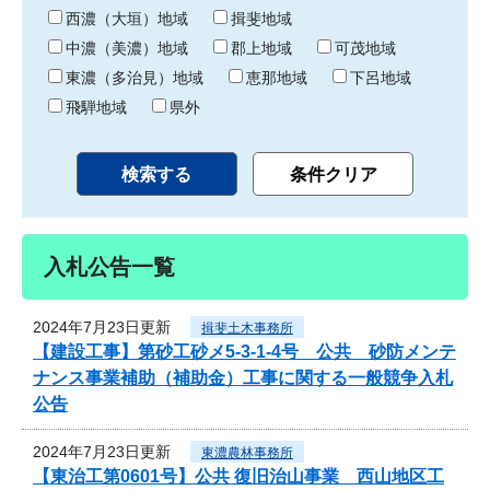
り
西濃（大垣）地域
揖斐地域
中濃（美濃）地域
郡上地域
可茂地域
東濃（多治見）地域
恵那地域
下呂地域
飛騨地域
県外
入札公告一覧
2024年7月23日更新
揖斐土木事務所
【建設工事】第砂工砂メ5-3-1-4号 公共 砂防メンテ
ナンス事業補助（補助金）工事に関する一般競争入札
公告
2024年7月23日更新
東濃農林事務所
【東治工第0601号】公共 復旧治山事業 西山地区工