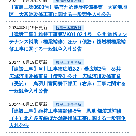
2024年8月20日更新
東濃農林事務所
【東農工第0603号】県営ため池等整備事業 大富池地
区 大富池改修工事に関する一般競争入札公告
2024年8月19日更新
岐阜土木事務所
【建設工事】維持工事第MK01-02-1号 公共 道路メン
テナンス補助（橋梁補修）ほか（債務）鏡岩橋橋梁補
修工事に関する一般競争入札公告
2024年8月19日更新
岐阜土木事務所
【建設工事】河川工事第広域2-2・受広域2号 公共
広域河川改修事業【債務】公共 広域河川改修事業
（受託） 鳥羽川富岡橋下部工（右岸）工事に関する
一般競争入札公告
2024年8月19日更新
岐阜土木事務所
【建設工事】維持工事第舗修-5号 県単 舗装道補修
（主）北方多度線ほか舗装補修工事に関する一般競争
入札公告