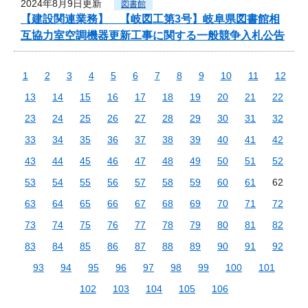
2024年8月9日更新
図書館
【建設関連業務】 【岐図工第3号】岐阜県図書館相
互協力室空調機器更新工事に関する一般競争入札公告
1
2
3
4
5
6
7
8
9
10
11
12
13
14
15
16
17
18
19
20
21
22
23
24
25
26
27
28
29
30
31
32
33
34
35
36
37
38
39
40
41
42
43
44
45
46
47
48
49
50
51
52
53
54
55
56
57
58
59
60
61
62
63
64
65
66
67
68
69
70
71
72
73
74
75
76
77
78
79
80
81
82
83
84
85
86
87
88
89
90
91
92
93
94
95
96
97
98
99
100
101
102
103
104
105
106