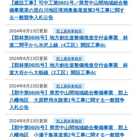
【建設工事】可中工第0601号／県営中山間地域総合整
備事業茶の里白川地区塔洞奥集落道第3号工事に関す
る一般競争入札公告
2024年8月13日更新
郡上農林事務所
【郡林第0606号】地方創生道整備推進交付金事業 林
道二間手から水沢上線（4工区）開設工事dc
2024年8月13日更新
郡上農林事務所
【郡林第0605号】地方創生道整備推進交付金事業 林
道大谷から大栃線（2工区）開設工事dc
2024年8月13日更新
郡上農林事務所
【郡中第0606号】県営中山間地域総合整備事業 郡上
八幡地区 大原野用水路第1号工事に関する一般競争
入札公告
2024年8月13日更新
郡上農林事務所
【郡中第0605号】県営中山間地域総合整備事業 郡上
八幡地区 小瀬子集落道第2号工事に関する一般競争