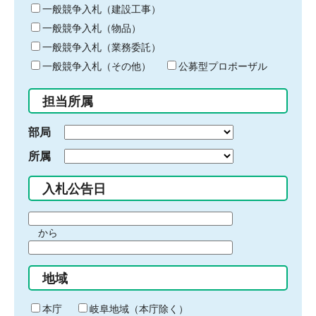
キ
一般競争入札（建設工事）
ー
一般競争入札（物品）
ワ
一般競争入札（業務委託）
ー
ド
一般競争入札（その他）
公募型プロポーザル
を
入
担当所属
力
部局
所属
入札公告日
期
から
間
期
の
間
始
地域
の
ま
終
り
わ
本庁
岐阜地域（本庁除く）