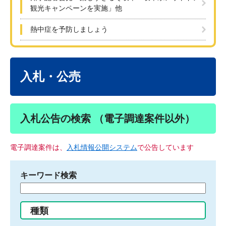
観光キャンペーンを実施」他
熱中症を予防しましょう
本
文
入札・公売
入札公告の検索 （電子調達案件以外）
電子調達案件は、
入札情報公開システム
で公告しています
キーワード検索
検
索
す
種類
る