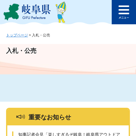
ペ
メ
このページの本文へ
ー
ニ
メ
ジ
ュ
ニ
の
ー
ュ
先
を
ー
頭
飛
トップページ
>
入札・公売
で
ば
す
し
入札・公売
。
て
本
文
へ
重要なお知らせ
知事記者会見「楽しすぎるぞ岐阜！岐阜県アウトドア