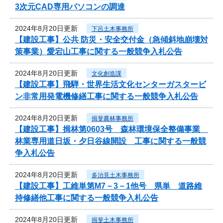
3次元CAD専用パソコンの調達
2024年8月20日更新
下呂土木事務所
【建設工事】公共 防災・安全交付金（急傾斜地崩壊対
策事業）愛宕山工事に関する一般競争入札公告
2024年8月20日更新
文化創造課
【建設工事】飛騨・世界生活文化センターガスタービ
ン非常用発電機修繕工事に関する一般競争入札公告
2024年8月20日更新
揖斐農林事務所
【建設工事】揖林第0603号 森林環境保全整備事業
林業専用道日坂・夕日谷線開設 工事に関する一般競
争入札公告
2024年8月20日更新
多治見土木事務所
【建設工事】工維単第M7－3－1他号 県単 道路維
持修繕他工事に関する一般競争入札公告
2024年8月20日更新
揖斐土木事務所