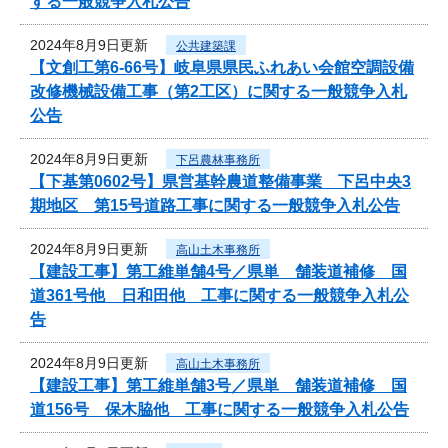
する一般競争入札公告
2024年8月9日更新
公共建築課
【文創工第6-66号】岐阜県県民ふれあい会館空調設備
改修機械設備工事（第2工区）に関する一般競争入札
公告
2024年8月9日更新
下呂農林事務所
【下基第0602号】県営基幹農道整備事業 下呂中央3
期地区 第15号道路工事に関する一般競争入札公告
2024年8月9日更新
高山土木事務所
【建設工事】第工維単舗4号／県単 舗装道補修 国
道361号他 日和田他 工事に関する一般競争入札公
告
2024年8月9日更新
高山土木事務所
【建設工事】第工維単舗3号／県単 舗装道補修 国
道156号 保木脇他 工事に関する一般競争入札公告