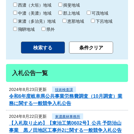
り
西濃（大垣）地域
揖斐地域
中濃（美濃）地域
郡上地域
可茂地域
東濃（多治見）地域
恵那地域
下呂地域
飛騨地域
県外
入札公告一覧
2024年8月23日更新
技術検査課
令和6年度岐阜県公共事業労務費調査（10月調査）業
務に関する一般競争入札公告
2024年8月22日更新
東濃農林事務所
【入札取り止め】【東治工第0602号】公共 予防治山
事業 黒ノ田地区工事外2に関する一般競争入札公告