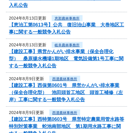
入札公告
2024年8月13日更新
恵那農林事務所
【恵治工第0613号】公共 復旧治山事業 大巻地区工
事に関する一般競争入札公告
2024年8月13日更新
岐阜農林事務所
【建設工事】県営かんがい排水事業（保全合理化
型） 桑原揚水機場1期地区 電気設備第1号工事に関
する一般競争入札公告
2024年8月9日更新
西濃農林事務所
【建設工事】西保第0601号 県営かんがい排水事業
（保全合理化型） 池田頭首工地区 頭首工補修（左
岸）工事に関する一般競争入札公告
2024年8月9日更新
西濃農林事務所
【建設工事】西特第0603号 県営特定農業用管水路等
特別対策事業 蛇池南部地区 第1期用水路工事に関