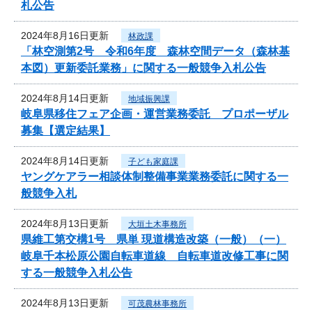
札公告
2024年8月16日更新
林政課
「林空測第2号 令和6年度 森林空間データ（森林基
本図）更新委託業務」に関する一般競争入札公告
2024年8月14日更新
地域振興課
岐阜県移住フェア企画・運営業務委託 プロポーザル
募集【選定結果】
2024年8月14日更新
子ども家庭課
ヤングケアラー相談体制整備事業業務委託に関する一
般競争入札
2024年8月13日更新
大垣土木事務所
県維工第交構1号 県単 現道構造改築（一般）（一）
岐阜千本松原公園自転車道線 自転車道改修工事に関
する一般競争入札公告
2024年8月13日更新
可茂農林事務所