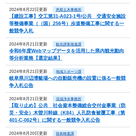
2024年8月22日更新
恵那土木事務所
【建設工事】交工第31-A023-1号/公共 交通安全施設
等整備事業（（国）256号）歩道整備工事に関する一
般競争入札
2024年8月21日更新
観光誘客推進課
令和6年度Webマップデータを活用した県内観光動向
等分析業務【選定結果】
2024年8月21日更新
地域スポーツ課
岐阜県川辺漕艇場への自動販売機の設置に係る一般競
争入札公告
2024年8月21日更新
流域浄水事務所
【取り止め】公共 社会資本整備総合交付金事業（防
災・安全）木曽川幹線（K84）人孔防食被覆工事（第
401-C-062号）に関する一般競争入札公告
2024年8月20日更新
技術検査課