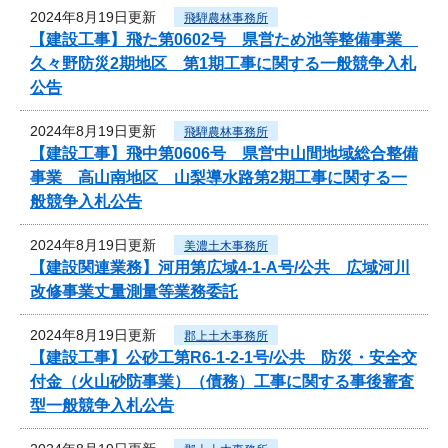
2024年8月19日更新
飛騨農林事務所
【建設工事】飛た第0602号 県営ため池等整備事業
久々野防災2期地区 第1期工事に関する一般競争入札
公告
2024年8月19日更新
飛騨農林事務所
【建設工事】飛中第0606号 県営中山間地域総合整備
事業 高山南地区 山梨導水路第2期工事に関する一
般競争入札公告
2024年8月19日更新
美濃土木事務所
【建設関連業務】河用第広域4-1-A号/公共 広域河川
改修事業丈量測量等業務委託
2024年8月19日更新
郡上土木事務所
【建設工事】公砂工第R6-1-2-1号/公共 防災・安全交
付金（火山砂防事業）（債務）工事に関する事後審査
型一般競争入札公告