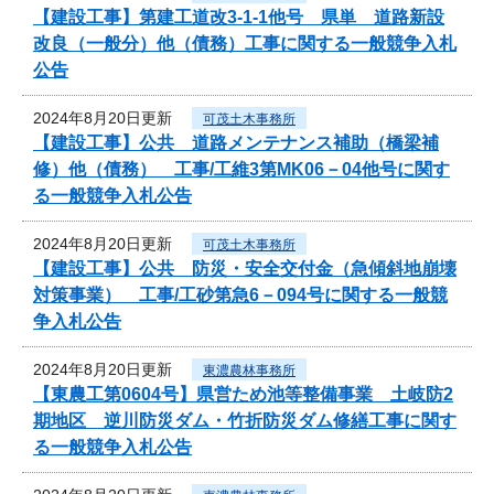
【建設工事】第建工道改3-1-1他号 県単 道路新設
改良（一般分）他（債務）工事に関する一般競争入札
公告
2024年8月20日更新
可茂土木事務所
【建設工事】公共 道路メンテナンス補助（橋梁補
修）他（債務） 工事/工維3第MK06－04他号に関す
る一般競争入札公告
2024年8月20日更新
可茂土木事務所
【建設工事】公共 防災・安全交付金（急傾斜地崩壊
対策事業） 工事/工砂第急6－094号に関する一般競
争入札公告
2024年8月20日更新
東濃農林事務所
【東農工第0604号】県営ため池等整備事業 土岐防2
期地区 逆川防災ダム・竹折防災ダム修繕工事に関す
る一般競争入札公告