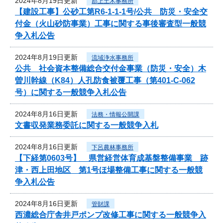
2024年8月19日更新
郡上土木事務所
【建設工事】公砂工第R6-1-1-1号/公共 防災・安全交
付金（火山砂防事業）工事に関する事後審査型一般競
争入札公告
2024年8月19日更新
流域浄水事務所
公共 社会資本整備総合交付金事業（防災・安全）木
曽川幹線（K84）人孔防食被覆工事（第401-C-062
号）に関する一般競争入札公告
2024年8月16日更新
法務・情報公開課
文書収発業務委託に関する一般競争入札
2024年8月16日更新
下呂農林事務所
【下経第0603号】 県営経営体育成基盤整備事業 跡
津・西上田地区 第1号ほ場整備工事に関する一般競
争入札公告
2024年8月16日更新
管財課
西濃総合庁舎井戸ポンプ改修工事に関する一般競争入