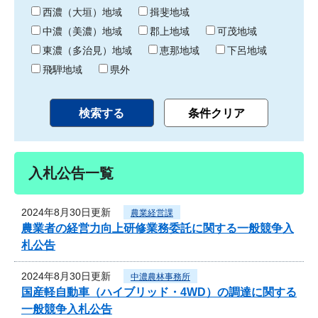
り
西濃（大垣）地域
揖斐地域
中濃（美濃）地域
郡上地域
可茂地域
東濃（多治見）地域
恵那地域
下呂地域
飛騨地域
県外
入札公告一覧
2024年8月30日更新
農業経営課
農業者の経営力向上研修業務委託に関する一般競争入
札公告
2024年8月30日更新
中濃農林事務所
国産軽自動車（ハイブリッド・4WD）の調達に関する
一般競争入札公告