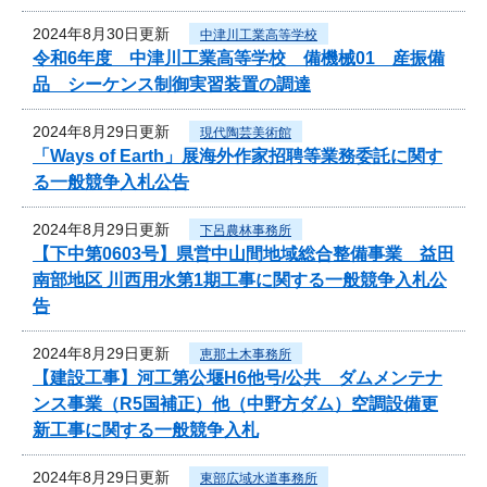
2024年8月30日更新
中津川工業高等学校
令和6年度 中津川工業高等学校 備機械01 産振備
品 シーケンス制御実習装置の調達
2024年8月29日更新
現代陶芸美術館
「Ways of Earth」展海外作家招聘等業務委託に関す
る一般競争入札公告
2024年8月29日更新
下呂農林事務所
【下中第0603号】県営中山間地域総合整備事業 益田
南部地区 川西用水第1期工事に関する一般競争入札公
告
2024年8月29日更新
恵那土木事務所
【建設工事】河工第公堰H6他号/公共 ダムメンテナ
ンス事業（R5国補正）他（中野方ダム）空調設備更
新工事に関する一般競争入札
2024年8月29日更新
東部広域水道事務所