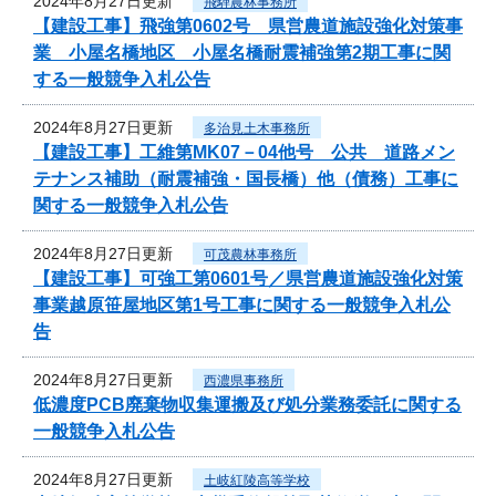
2024年8月27日更新
飛騨農林事務所
【建設工事】飛強第0602号 県営農道施設強化対策事
業 小屋名橋地区 小屋名橋耐震補強第2期工事に関
する一般競争入札公告
2024年8月27日更新
多治見土木事務所
【建設工事】工維第MK07－04他号 公共 道路メン
テナンス補助（耐震補強・国長橋）他（債務）工事に
関する一般競争入札公告
2024年8月27日更新
可茂農林事務所
【建設工事】可強工第0601号／県営農道施設強化対策
事業越原笹屋地区第1号工事に関する一般競争入札公
告
2024年8月27日更新
西濃県事務所
低濃度PCB廃棄物収集運搬及び処分業務委託に関する
一般競争入札公告
2024年8月27日更新
土岐紅陵高等学校