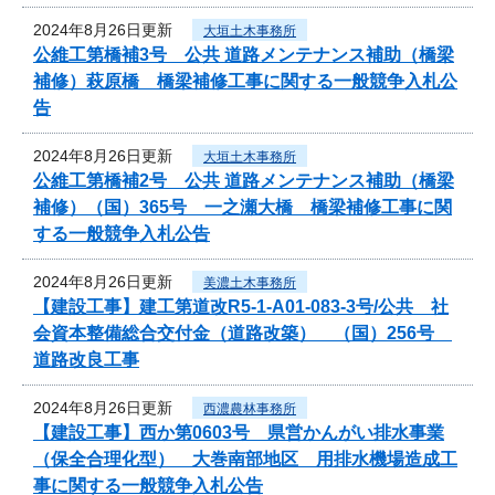
2024年8月26日更新
大垣土木事務所
公維工第橋補3号 公共 道路メンテナンス補助（橋梁
補修）萩原橋 橋梁補修工事に関する一般競争入札公
告
2024年8月26日更新
大垣土木事務所
公維工第橋補2号 公共 道路メンテナンス補助（橋梁
補修）（国）365号 一之瀬大橋 橋梁補修工事に関
する一般競争入札公告
2024年8月26日更新
美濃土木事務所
【建設工事】建工第道改R5-1-A01-083-3号/公共 社
会資本整備総合交付金（道路改築） （国）256号
道路改良工事
2024年8月26日更新
西濃農林事務所
【建設工事】西か第0603号 県営かんがい排水事業
（保全合理化型） 大巻南部地区 用排水機場造成工
事に関する一般競争入札公告