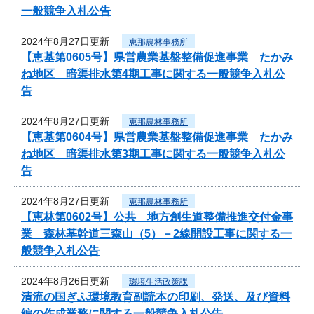
一般競争入札公告
2024年8月27日更新
恵那農林事務所
【恵基第0605号】県営農業基盤整備促進事業 たかみ
ね地区 暗渠排水第4期工事に関する一般競争入札公
告
2024年8月27日更新
恵那農林事務所
【恵基第0604号】県営農業基盤整備促進事業 たかみ
ね地区 暗渠排水第3期工事に関する一般競争入札公
告
2024年8月27日更新
恵那農林事務所
【恵林第0602号】公共 地方創生道整備推進交付金事
業 森林基幹道三森山（5）－2線開設工事に関する一
般競争入札公告
2024年8月26日更新
環境生活政策課
清流の国ぎふ環境教育副読本の印刷、発送、及び資料
編の作成業務に関する一般競争入札公告