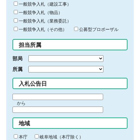
キ
一般競争入札（建設工事）
ー
一般競争入札（物品）
ワ
一般競争入札（業務委託）
ー
ド
一般競争入札（その他）
公募型プロポーザル
を
入
担当所属
力
部局
所属
入札公告日
期
から
間
期
の
間
始
地域
の
ま
終
り
わ
本庁
岐阜地域（本庁除く）