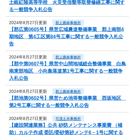
土岐紅陵高等学校 火災受信盤等取替修繕工事に関す
る一般競争入札公告
2024年8月27日更新
郡上農林事務所
【郡広第0605号】県営広域農道整備事業 郡上南部4
期地区 第4工区第84号工事に関する一般競争入札公
告
2024年8月27日更新
郡上農林事務所
【郡中第0607号】県営中山間地域総合整備事業 白鳥
南東部地区 小向集落道第1号工事に関する一般競争
入札公告
2024年8月27日更新
郡上農林事務所
【郡池第0602号】県営ため池等整備事業 西坂地区
第2号工事に関する一般競争入札公告
2024年8月27日更新
可茂土木事務所
【建設関連業務】公共 砂防メンテナンス事業費 （補
助）カルテ作成 委託/委砂第砂メンテ6－1号に関する