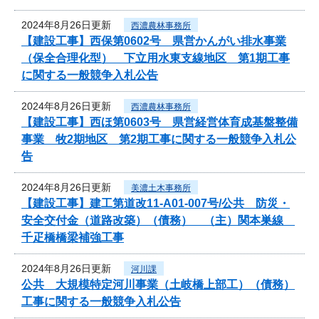
2024年8月26日更新
西濃農林事務所
【建設工事】西保第0602号 県営かんがい排水事業
（保全合理化型） 下立用水東支線地区 第1期工事
に関する一般競争入札公告
2024年8月26日更新
西濃農林事務所
【建設工事】西ほ第0603号 県営経営体育成基盤整備
事業 牧2期地区 第2期工事に関する一般競争入札公
告
2024年8月26日更新
美濃土木事務所
【建設工事】建工第道改11-A01-007号/公共 防災・
安全交付金（道路改築）（債務） （主）関本巣線
千疋橋橋梁補強工事
2024年8月26日更新
河川課
公共 大規模特定河川事業（土岐橋上部工）（債務）
工事に関する一般競争入札公告