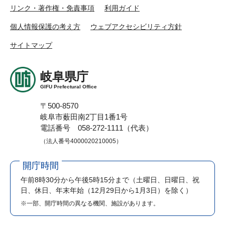
リンク・著作権・免責事項
利用ガイド
個人情報保護の考え方
ウェブアクセシビリティ方針
サイトマップ
岐阜県庁
GIFU Prefectural Office
〒500-8570
岐阜市薮田南2丁目1番1号
電話番号 058-272-1111（代表）
（法人番号4000020210005）
開庁時間
午前8時30分から午後5時15分まで
（土曜日、日曜日、祝
日、休日、年末年始（12月29日から1月3日）を除く）
※一部、開庁時間の異なる機関、施設があります。