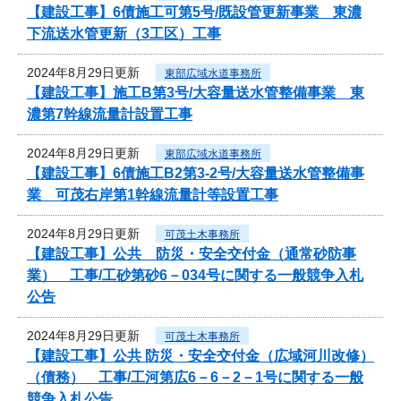
【建設工事】6債施工可第5号/既設管更新事業 東濃
下流送水管更新（3工区）工事
2024年8月29日更新
東部広域水道事務所
【建設工事】施工B第3号/大容量送水管整備事業 東
濃第7幹線流量計設置工事
2024年8月29日更新
東部広域水道事務所
【建設工事】6債施工B2第3-2号/大容量送水管整備事
業 可茂右岸第1幹線流量計等設置工事
2024年8月29日更新
可茂土木事務所
【建設工事】公共 防災・安全交付金（通常砂防事
業） 工事/工砂第砂6－034号に関する一般競争入札
公告
2024年8月29日更新
可茂土木事務所
【建設工事】公共 防災・安全交付金（広域河川改修）
（債務） 工事/工河第広6－6－2－1号に関する一般
競争入札公告