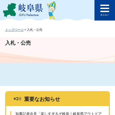
ペ
メ
このページの本文へ
ー
ニ
メ
ジ
ュ
ニ
の
ー
ュ
先
を
ー
頭
飛
トップページ
>
入札・公売
で
ば
す
し
入札・公売
。
て
本
文
へ
重要なお知らせ
知事記者会見「楽しすぎるぞ岐阜！岐阜県アウトドア