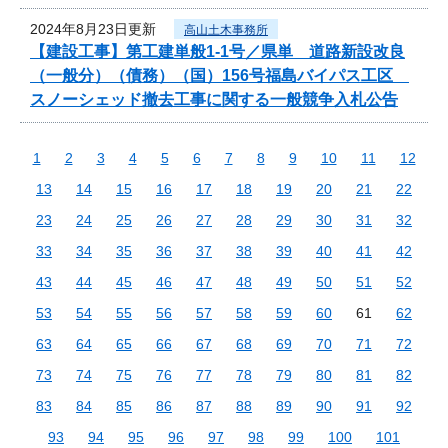
2024年8月23日更新
高山土木事務所
【建設工事】第工建単般1-1号／県単 道路新設改良
（一般分）（債務）（国）156号福島バイパス工区
スノーシェッド撤去工事に関する一般競争入札公告
1
2
3
4
5
6
7
8
9
10
11
12
13
14
15
16
17
18
19
20
21
22
23
24
25
26
27
28
29
30
31
32
33
34
35
36
37
38
39
40
41
42
43
44
45
46
47
48
49
50
51
52
53
54
55
56
57
58
59
60
61
62
63
64
65
66
67
68
69
70
71
72
73
74
75
76
77
78
79
80
81
82
83
84
85
86
87
88
89
90
91
92
93
94
95
96
97
98
99
100
101