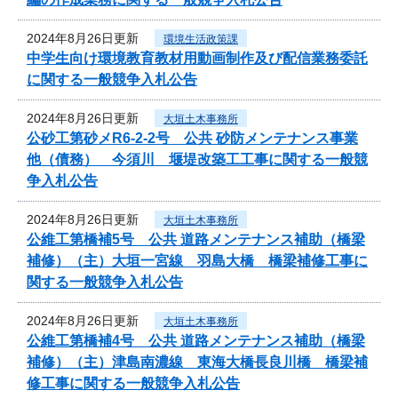
2024年8月26日更新
環境生活政策課
中学生向け環境教育教材用動画制作及び配信業務委託
に関する一般競争入札公告
2024年8月26日更新
大垣土木事務所
公砂工第砂メR6-2-2号 公共 砂防メンテナンス事業
他（債務） 今須川 堰堤改築工工事に関する一般競
争入札公告
2024年8月26日更新
大垣土木事務所
公維工第橋補5号 公共 道路メンテナンス補助（橋梁
補修）（主）大垣一宮線 羽島大橋 橋梁補修工事に
関する一般競争入札公告
2024年8月26日更新
大垣土木事務所
公維工第橋補4号 公共 道路メンテナンス補助（橋梁
補修）（主）津島南濃線 東海大橋長良川橋 橋梁補
修工事に関する一般競争入札公告