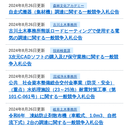
2024年8月26日更新
森林文化アカデミー
自走式搬器（集材機）調達に関する一般競争入札公告
2024年8月26日更新
古川土木事務所
古川土木事務所熊坂ロードヒーティングで使用する電
気の調達に関する一般競争入札公告
2024年8月26日更新
技術検査課
3次元CADソフトの購入及び保守業務に関する一般競
争入札公告
2024年8月26日更新
流域浄水事務所
公共 社会資本整備総合交付金事業（防災・安全）
（重点）水処理施設（23～25池）耐震対策工事（第
101-C-061号）に関する一般競争入札公告
2024年8月26日更新
岐阜土木事務所
令和6年 凍結防止剤散布機（車載式、1.0m3、自然
流下式）2台の調達に関する一般競争入札公告