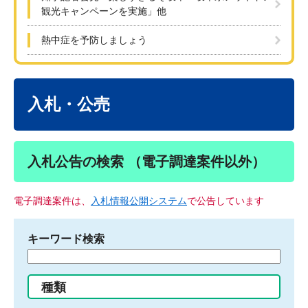
観光キャンペーンを実施」他
熱中症を予防しましょう
本
文
入札・公売
入札公告の検索 （電子調達案件以外）
電子調達案件は、
入札情報公開システム
で公告しています
キーワード検索
検
索
す
種類
る