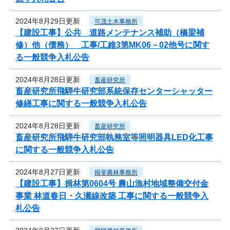
2024年8月29日更新
可茂土木事務所
【建設工事】公共 道路メンテナンス補助（橋梁補
修）他（債務） 工事/工維3第MK06－02他号に関す
る一般競争入札公告
2024年8月28日更新
畜産研究所
畜産研究所飛騨牛研究部系統保存センターシャッター
修繕工事に関する一般競争入札公告
2024年8月28日更新
畜産研究所
畜産研究所飛騨牛研究部執務室等照明器具LED化工事
に関する一般競争入札公告
2024年8月27日更新
揖斐農林事務所
【建設工事】揖林第0604号 農山漁村地域整備交付金
事業 林道春日・久瀬線改築 工事に関する一般競争入
札公告