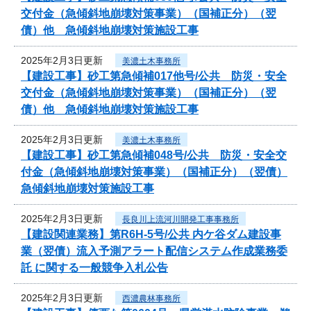
交付金（急傾斜地崩壊対策事業）（国補正分）（翌
債）他 急傾斜地崩壊対策施設工事
2025年2月3日更新
美濃土木事務所
【建設工事】砂工第急傾補017他号/公共 防災・安全
交付金（急傾斜地崩壊対策事業）（国補正分）（翌
債）他 急傾斜地崩壊対策施設工事
2025年2月3日更新
美濃土木事務所
【建設工事】砂工第急傾補048号/公共 防災・安全交
付金（急傾斜地崩壊対策事業）（国補正分）（翌債）
急傾斜地崩壊対策施設工事
2025年2月3日更新
長良川上流河川開発工事事務所
【建設関連業務】第R6H-5号/公共 内ケ谷ダム建設事
業（翌債）流入予測アラート配信システム作成業務委
託 に関する一般競争入札公告
2025年2月3日更新
西濃農林事務所