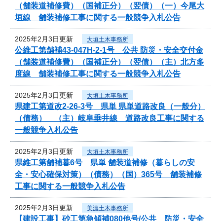
（舗装道補修費）（国補正分）（翌債）（一）今尾大
垣線 舗装補修工事に関する一般競争入札公告
2025年2月3日更新
大垣土木事務所
公維工第舗補43-047H-2-1号 公共 防災・安全交付金
（舗装道補修費）（国補正分）（翌債）（主）北方多
度線 舗装補修工事に関する一般競争入札公告
2025年2月3日更新
大垣土木事務所
県建工第道改2-26-3号 県単 県単道路改良（一般分）
（債務） （主）岐阜垂井線 道路改良工事に関する
一般競争入札公告
2025年2月3日更新
大垣土木事務所
県維工第舗補暮6号 県単 舗装道補修（暮らしの安
全・安心確保対策）（債務）（国）365号 舗装補修
工事に関する一般競争入札公告
2025年2月3日更新
美濃土木事務所
【建設工事】砂工第急傾補080他号/公共 防災・安全