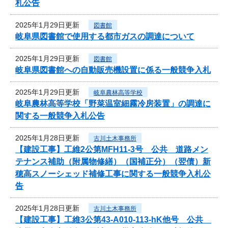
札公告
2025年1月29日更新
図書館
岐阜県図書館で使用する都市ガスの調達について
2025年1月29日更新
図書館
岐阜県図書館への自動販売機設置に係る一般競争入札
2025年1月29日更新
岐阜農林高等学校
岐阜農林高等学校「野菜温室細霧冷房装置」の調達に
関する一般競争入札公告
2025年1月28日更新
古川土木事務所
【建設工事】工維2公第MFH11-3号 公共 道路メン
テナンス補助（附属物修繕）（国補正分）（翌債）新
穂高スノーシェッド補修工事に関する一般競争入札公
告
2025年1月28日更新
古川土木事務所
【建設工事】工維3公第43-A010-113-hK他号 公共