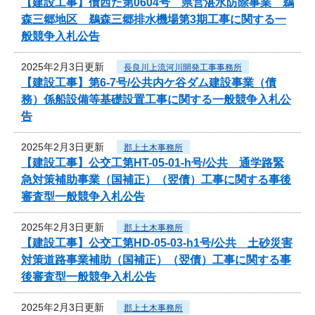
【建設工事】債西た第0604号 県営湛水防除事業 鵜
森三郷地区 鵜森三郷排水機場第3期工事に関する一
般競争入札公告
2025年2月3日更新
長良川上流河川開発工事事務所
【建設工事】第6-7号/公共内ケ谷ダム建設事業（債
務）係船設備等基礎設置工事に関する一般競争入札公
告
2025年2月3日更新
郡上土木事務所
【建設工事】公交工第HT-05-01-h号/公共 通学路緊
急対策補助事業（国補正）（翌債）工事に関する事後
審査型一般競争入札公告
2025年2月3日更新
郡上土木事務所
【建設工事】公交工第HD-05-03-h1号/公共 土砂災害
対策道路事業補助（国補正）（翌債）工事に関する事
後審査型一般競争入札公告
2025年2月3日更新
郡上土木事務所