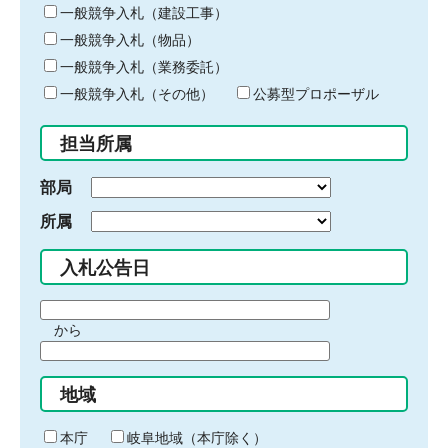
キ
一般競争入札（建設工事）
ー
一般競争入札（物品）
ワ
一般競争入札（業務委託）
ー
ド
一般競争入札（その他）
公募型プロポーザル
を
入
担当所属
力
部局
所属
入札公告日
期
から
間
期
の
間
始
地域
の
ま
終
り
わ
本庁
岐阜地域（本庁除く）