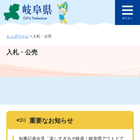
ペ
メ
このページの本文へ
ー
ニ
メ
ジ
ュ
ニ
の
ー
ュ
先
を
ー
頭
飛
トップページ
>
入札・公売
で
ば
す
し
入札・公売
。
て
本
文
へ
重要なお知らせ
知事記者会見「楽しすぎるぞ岐阜！岐阜県アウトドア