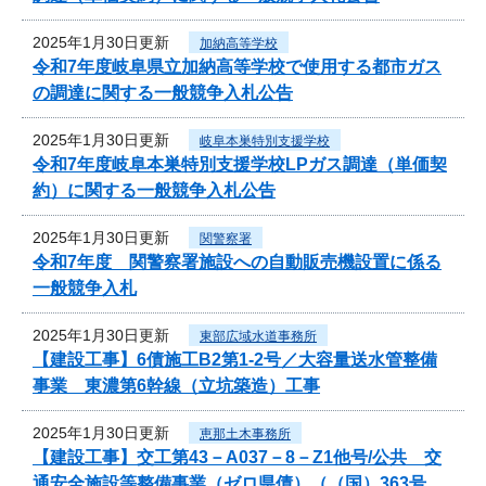
2025年1月30日更新
加納高等学校
令和7年度岐阜県立加納高等学校で使用する都市ガス
の調達に関する一般競争入札公告
2025年1月30日更新
岐阜本巣特別支援学校
令和7年度岐阜本巣特別支援学校LPガス調達（単価契
約）に関する一般競争入札公告
2025年1月30日更新
関警察署
令和7年度 関警察署施設への自動販売機設置に係る
一般競争入札
2025年1月30日更新
東部広域水道事務所
【建設工事】6債施工B2第1-2号／大容量送水管整備
事業 東濃第6幹線（立坑築造）工事
2025年1月30日更新
恵那土木事務所
【建設工事】交工第43－A037－8－Z1他号/公共 交
通安全施設等整備事業（ゼロ県債）（（国）363号