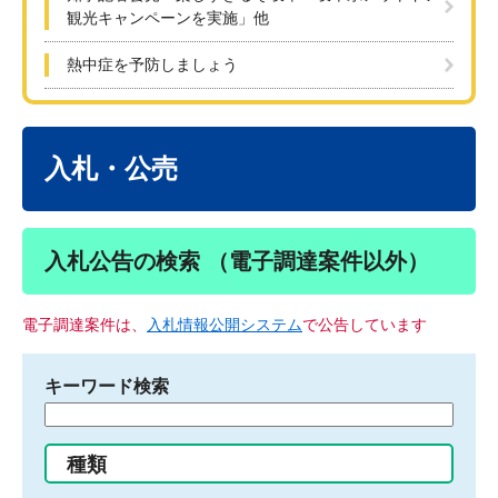
観光キャンペーンを実施」他
熱中症を予防しましょう
本
文
入札・公売
入札公告の検索 （電子調達案件以外）
電子調達案件は、
入札情報公開システム
で公告しています
キーワード検索
検
索
す
種類
る