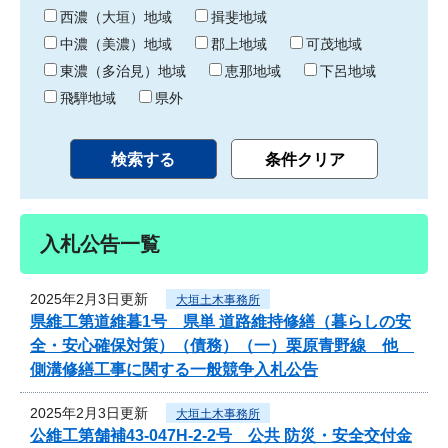
り
西濃（大垣）地域
揖斐地域
中濃（美濃）地域
郡上地域
可茂地域
東濃（多治見）地域
恵那地域
下呂地域
飛騨地域
県外
入札公告一覧
2025年2月3日更新
大垣土木事務所
県維工第道維暮1号 県単 道路維持修繕（暮らしの安
全・安心確保対策）（債務）（一）栗原青野線 他
側溝修繕工事に関する一般競争入札公告
2025年2月3日更新
大垣土木事務所
公維工第舗補43-047H-2-2号 公共 防災・安全交付金