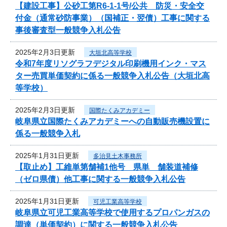
【建設工事】公砂工第R6-1-1号/公共 防災・安全交
付金（通常砂防事業）（国補正・翌債）工事に関する
事後審査型一般競争入札公告
2025年2月3日更新
大垣北高等学校
令和7年度リソグラフデジタル印刷機用インク・マス
ター売買単価契約に係る一般競争入札公告（大垣北高
等学校）
2025年2月3日更新
国際たくみアカデミー
岐阜県立国際たくみアカデミーへの自動販売機設置に
係る一般競争入札
2025年1月31日更新
多治見土木事務所
【取止め】工維単第舗補1他号 県単 舗装道補修
（ゼロ県債）他工事に関する一般競争入札公告
2025年1月31日更新
可児工業高等学校
岐阜県立可児工業高等学校で使用するプロパンガスの
調達（単価契約）に関する一般競争入札公告