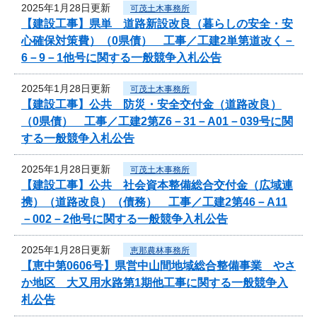
2025年1月28日更新
可茂土木事務所
【建設工事】県単 道路新設改良（暮らしの安全・安
心確保対策費）（0県債） 工事／工建2単第道改く－
6－9－1他号に関する一般競争入札公告
2025年1月28日更新
可茂土木事務所
【建設工事】公共 防災・安全交付金（道路改良）
（0県債） 工事／工建2第Z6－31－A01－039号に関
する一般競争入札公告
2025年1月28日更新
可茂土木事務所
【建設工事】公共 社会資本整備総合交付金（広域連
携）（道路改良）（債務） 工事／工建2第46－A11
－002－2他号に関する一般競争入札公告
2025年1月28日更新
恵那農林事務所
【恵中第0606号】県営中山間地域総合整備事業 やさ
か地区 大又用水路第1期他工事に関する一般競争入
札公告