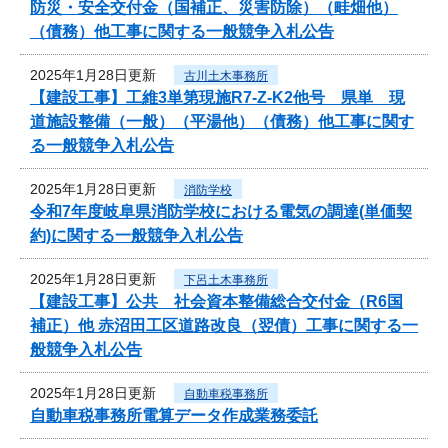
防災・安全交付金（国補正、災害防除）（畦畑他）
（債務）他工事に関する一般競争入札公告
2025年1月28日更新
古川土木事務所
【建設工事】工維3単第現施R7-Z-K2他号 県単 現
道施設整備（一般）（平湯他）（債務）他工事に関す
る一般競争入札公告
2025年1月28日更新
消防学校
令和7年度岐阜県消防学校における電気の調達(単価契
約)に関する一般競争入札公告
2025年1月28日更新
下呂土木事務所
【建設工事】公共 社会資本整備総合交付金（R6国
補正）他 赤沼田工区道路改良（翌債）工事に関する一
般競争入札公告
2025年1月28日更新
自動車税事務所
自動車税事務所電算データ作成業務委託