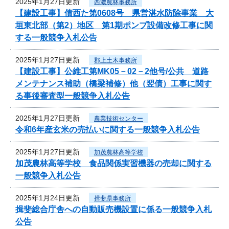
2025年1月27日更新
西濃農林事務所
【建設工事】債西た第0608号 県営湛水防除事業 大
垣東北部（第2）地区 第1期ポンプ設備改修工事に関
する一般競争入札公告
2025年1月27日更新
郡上土木事務所
【建設工事】公維工第MK05－02－2他号/公共 道路
メンテナンス補助（橋梁補修）他（翌債）工事に関す
る事後審査型一般競争入札公告
2025年1月27日更新
農業技術センター
令和6年産玄米の売払いに関する一般競争入札公告
2025年1月27日更新
加茂農林高等学校
加茂農林高等学校 食品関係実習機器の売却に関する
一般競争入札公告
2025年1月24日更新
揖斐県事務所
揖斐総合庁舎への自動販売機設置に係る一般競争入札
公告