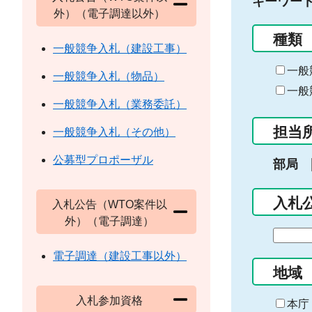
キーワー
外）（電子調達以外）
種類
一般競争入札（建設工事）
一般
一般競争入札（物品）
一般
一般競争入札（業務委託）
担当
一般競争入札（その他）
公募型プロポーザル
部局
入札
入札公告（WTO案件以
外）（電子調達）
期
間
電子調達（建設工事以外）
の
地域
始
入札参加資格
ま
本庁