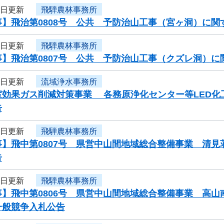
6日更新
飛騨農林事務所
事】飛治第0808号 公共 予防治山工事（宮ヶ洞）に関
6日更新
飛騨農林事務所
事】飛治第0807号 公共 予防治山工事（クズレ洞）
6日更新
流域浄水事務所
効果ガス削減対策事業 各務原浄化センター等LED化工事
告
6日更新
飛騨農林事務所
事】飛中第0807号 県営中山間地域総合整備事業 清
告
6日更新
飛騨農林事務所
】飛中第0806号 県営中山間地域総合整備事業 高山
一般競争入札公告