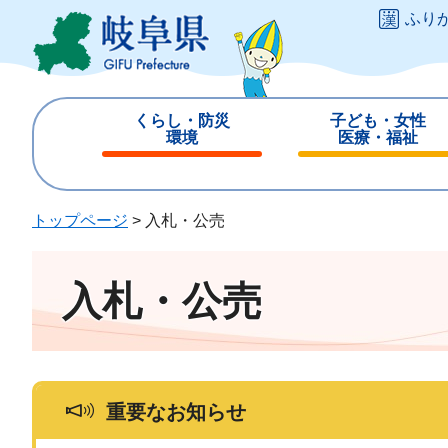
ペ
メ
ふり
ー
ニ
ジ
ュ
の
ー
先
を
くらし・防災
子ども・女性
頭
飛
環境
医療・福祉
で
ば
閉
閉
す
し
じ
じ
。
て
る
る
トップページ
>
入札・公売
本
文
へ
入札・公売
重要なお知らせ