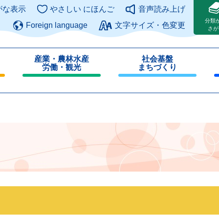
このページの本文へ
がな表示
やさしい にほんご
音声読み上げ
分類
Foreign language
文字サイズ・色変更
さが
産業・農林水産
社会基盤
労働・観光
まちづくり
閉
閉
じ
じ
る
る