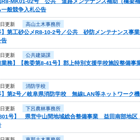
R8-MK01-02号 公共 道路メンテナンス補助（橋
る一般競争入札公告
3日更新
高山土木事務所
】第工砂公メR8-10-2号／公共 砂防メンテナンス
公告
3日更新
公共建築課
連業務】【教委第8-41号】郡上特別支援学校施設整備
2日更新
消防学校
事】第2号／岐阜県消防学校 無線LAN等ネットワーク
2日更新
下呂農林事務所
0801号】 県営中山間地域総合整備事業 益田南部地
告
2日更新
恵那土木事務所