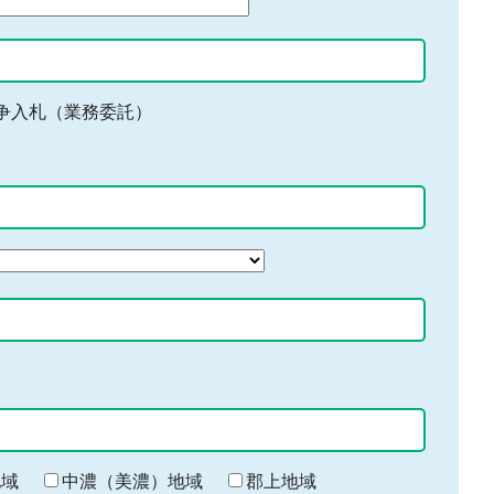
争入札（業務委託）
地域
中濃（美濃）地域
郡上地域