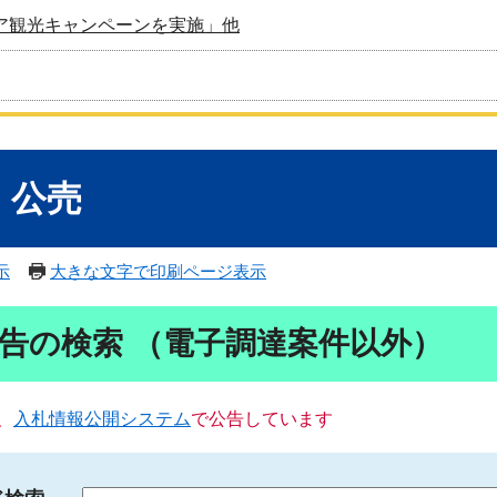
ア観光キャンペーンを実施」他
・公売
示
大きな文字で印刷ページ表示
告の検索 （電子調達案件以外）
、
入札情報公開システム
で公告しています