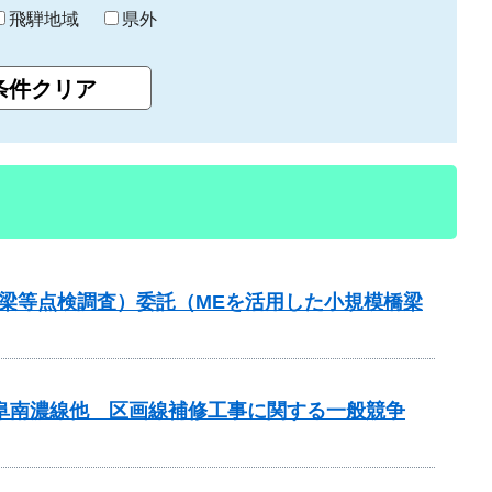
飛騨地域
県外
梁等点検調査）委託（MEを活用した小規模橋梁
岐阜南濃線他 区画線補修工事に関する一般競争