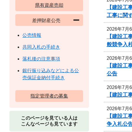
県有資産売却
【建設工事
工事に関
差押財産公売
2026年7月
公売情報
【建設工
般競争入
共同入札の手続き
2026年7月
落札後の注意事項
【建設工事
銀行振り込みなどによる公
公告
売保証金納付手続き
2026年7月
【建設工
指定管理者の募集
2026年7月
【建設工
このページを見ている人は
争入札公
こんなページも見ています