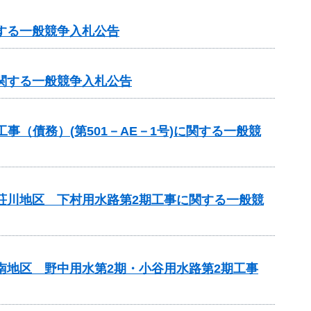
する一般競争入札公告
に関する一般競争入札公告
（債務）(第501－AE－1号)に関する一般競
見荘川地区 下村用水路第2期工事に関する一般競
南地区 野中用水第2期・小谷用水路第2期工事