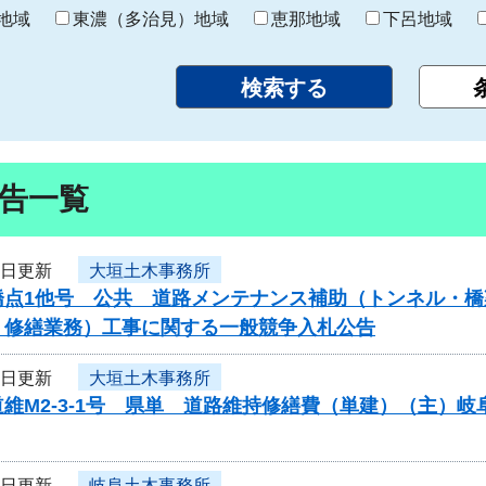
り
地域
東濃（多治見）地域
恵那地域
下呂地域
告一覧
6日更新
大垣土木事務所
橋点1他号 公共 道路メンテナンス補助（トンネル・橋
・修繕業務）工事に関する一般競争入札公告
6日更新
大垣土木事務所
維M2-3-1号 県単 道路維持修繕費（単建）（主）
6日更新
岐阜土木事務所