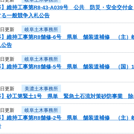
】維持工事第R8-43-A039号 公共 防災・安全交
する一般競争入札公告
6日更新
岐阜土木事務所
事】維持工事第R8舗修-6号 県単 舗装道補修 （主
札公告
6日更新
岐阜土木事務所
】維持工事第R8舗修-5号 県単 舗装道補修 （国）
6日更新
美濃土木事務所
事】砂工第緊土1号 県単 緊急土石流対策砂防事業 除
6日更新
岐阜土木事務所
事】維持工事第R8舗修-2号 県単 舗装道補修 （主
告