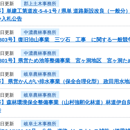
6日更新
郡上土木事務所
】単建工第道改-5-4-1号 / 県単 道路新設改良（一
争入札公告
6日更新
中濃農林事務所
803号】復旧治山事業 三ツ石 工事 に関する一般競
6日更新
中濃農林事務所
0801号】県営ため池等整備事業 宮ヶ洞地区 宮ヶ洞
6日更新
岐阜農林事務所
】 県営かんがい排水事業（保全合理化型） 政田用水地
6日更新
岐阜農林事務所
事】森林環境保全整備事業（山村強靭化林道）林道伊自
告
3日更新
岐阜土木事務所