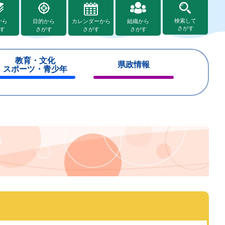
検索して
から
目的から
カレンダーから
組織から
さがす
す
さがす
さがす
さがす
教育・文化
県政情報
スポーツ・青少年
閉
閉
じ
じ
る
る