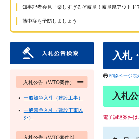
知事記者会見「楽しすぎるぞ岐阜！岐阜県アウトド
熱中症を予防しましょう
本
入札
文
印刷ページ表
入札公告（WTO案件）
入札公
一般競争入札（建設工事）
一般競争入札（建設工事以
電子調達案件は
外）
入札公告（WTO案件以