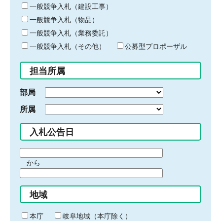
キ
一般競争入札（建設工事）
ー
一般競争入札（物品）
ワ
一般競争入札（業務委託）
ー
ド
一般競争入札（その他）
公募型プロポーザル
を
入
担当所属
力
部局
所属
入札公告日
期
から
間
期
の
間
始
地域
の
ま
終
り
わ
本庁
岐阜地域（本庁除く）