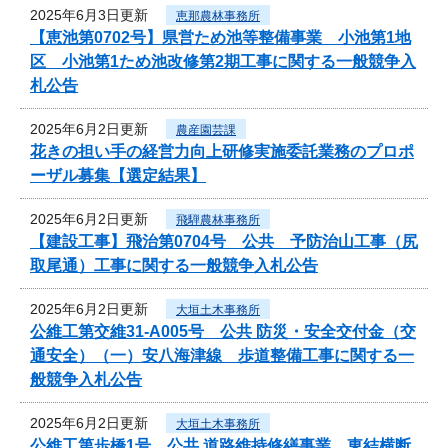
2025年6月3日更新
恵那農林事務所
【恵池第0702号】県営ため池等整備事業 小池第1地
区 小池第1ため池改修第2期工事に関する一般競争入
札公告
2025年6月2日更新
農産園芸課
花きの担い手の経営力向上研修実施委託業務のプロポ
ーザル募集【選定結果】
2025年6月2日更新
飛騨農林事務所
【建設工事】飛治第0704号 公共 予防治山工事（尻
取尾通）工事に関する一般競争入札公告
2025年6月2日更新
大垣土木事務所
公維工第交維31-A005号 公共 防災・安全交付金（交
通安全）（一）安八海津線 歩道整備工事に関する一
般競争入札公告
2025年6月2日更新
大垣土木事務所
公維工第歩橋1号 公共 道路維持修繕事業 東結横断