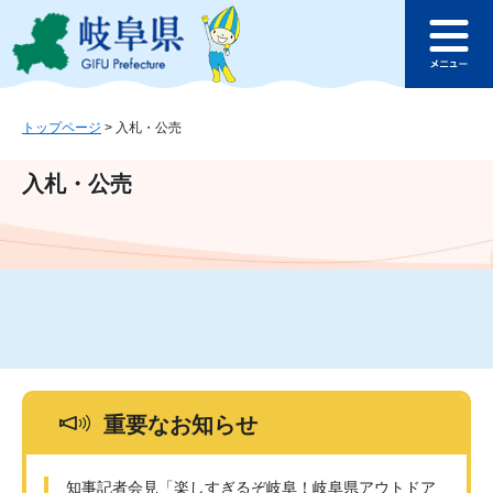
ペ
メ
このページの本文へ
ー
ニ
メ
ジ
ュ
ニ
の
ー
ュ
先
を
ー
頭
飛
トップページ
>
入札・公売
で
ば
す
し
入札・公売
。
て
本
文
へ
重要なお知らせ
知事記者会見「楽しすぎるぞ岐阜！岐阜県アウトドア