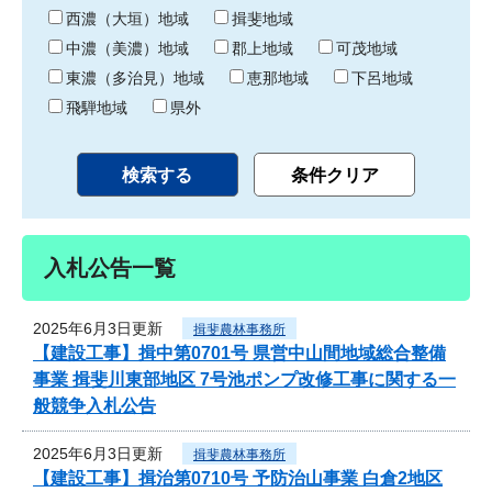
り
西濃（大垣）地域
揖斐地域
中濃（美濃）地域
郡上地域
可茂地域
東濃（多治見）地域
恵那地域
下呂地域
飛騨地域
県外
入札公告一覧
2025年6月3日更新
揖斐農林事務所
【建設工事】揖中第0701号 県営中山間地域総合整備
事業 揖斐川東部地区 7号池ポンプ改修工事に関する一
般競争入札公告
2025年6月3日更新
揖斐農林事務所
【建設工事】揖治第0710号 予防治山事業 白倉2地区