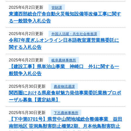
2025年6月2日更新
管財課
東濃西部総合庁舎自動火災報知設備等改修工事に関す
る一般競争入札公告
2025年6月2日更新
外国人活躍・共生社会推進課
令和7年度ぎふオンライン日本語教室運営業務委託に
関する入札公告
2025年6月2日更新
岐阜農林事務所
【建設工事】県単治山事業 神崎口 外1に関する一
般競争入札公告
2025年5月30日更新
農産物流通課
関西圏における県産食材魅力発信事業委託業務プロポ
ーザル募集【選定結果】
2025年5月30日更新
下呂農林事務所
【下中第0701号】県営中山間地域総合整備事業 益田
南部地区 笹洞鳥獣害防止柵第2期、月本他鳥獣害防止