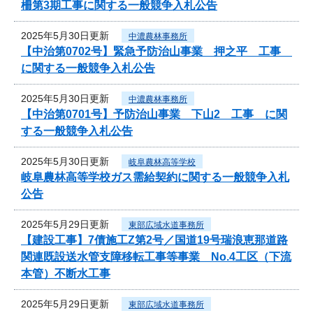
柵第3期工事に関する一般競争入札公告
2025年5月30日更新
中濃農林事務所
【中治第0702号】緊急予防治山事業 押之平 工事
に関する一般競争入札公告
2025年5月30日更新
中濃農林事務所
【中治第0701号】予防治山事業 下山2 工事 に関
する一般競争入札公告
2025年5月30日更新
岐阜農林高等学校
岐阜農林高等学校ガス需給契約に関する一般競争入札
公告
2025年5月29日更新
東部広域水道事務所
【建設工事】7債施工Z第2号／国道19号瑞浪恵那道路
関連既設送水管支障移転工事等事業 No.4工区（下流
本管）不断水工事
2025年5月29日更新
東部広域水道事務所