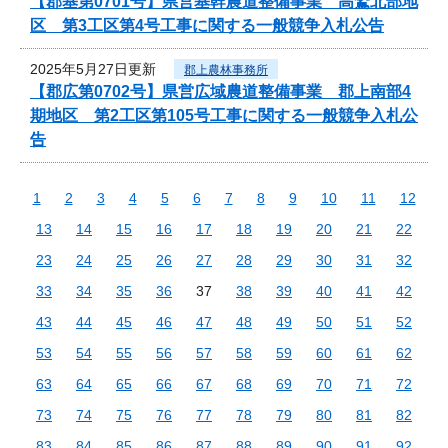
【郡基第0701号】県営基幹農道整備事業 高鷲北部地
区 第3工区第4号工事に関する一般競争入札公告
2025年5月27日更新
郡上農林事務所
【郡広第0702号】県営広域農道整備事業 郡上南部4
期地区 第2工区第105号工事に関する一般競争入札公
告
1
2
3
4
5
6
7
8
9
10
11
12
13
14
15
16
17
18
19
20
21
22
23
24
25
26
27
28
29
30
31
32
33
34
35
36
37
38
39
40
41
42
43
44
45
46
47
48
49
50
51
52
53
54
55
56
57
58
59
60
61
62
63
64
65
66
67
68
69
70
71
72
73
74
75
76
77
78
79
80
81
82
83
84
85
86
87
88
89
90
91
92