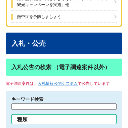
観光キャンペーンを実施」他
熱中症を予防しましょう
本
文
入札・公売
入札公告の検索 （電子調達案件以外）
電子調達案件は、
入札情報公開システム
で公告しています
キーワード検索
検
索
す
種類
る