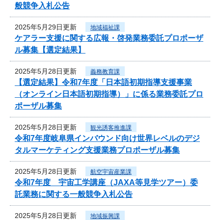
般競争入札公告
2025年5月29日更新
地域福祉課
ケアラー支援に関する広報・啓発業務委託プロポーザ
ル募集【選定結果】
2025年5月28日更新
義務教育課
【選定結果】令和7年度「日本語初期指導支援事業
（オンライン日本語初期指導）」に係る業務委託プロ
ポーザル募集
2025年5月28日更新
観光誘客推進課
令和7年度岐阜県インバウンド向け世界レベルのデジ
タルマーケティング支援業務プロポーザル募集
2025年5月28日更新
航空宇宙産業課
令和7年度 宇宙工学講座（JAXA等見学ツアー）委
託業務に関する一般競争入札公告
2025年5月28日更新
地域振興課