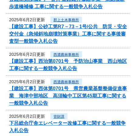
歩道橋補修 工事に関する一般競争入札公告
2025年6月2日更新
郡上土木事務所
【建設工事】公砂工第R7－73－1号/公共 防災・安全
交付金（急傾斜地崩壊対策事業）工事に関する事後審
査型一般競争入札公告
2025年6月2日更新
西濃農林事務所
【建設工事】西治第0701号 予防治山事業 西山地区
工事に関する一般競争入札公告
2025年6月2日更新
西濃農林事務所
【建設工事】西体第0701号 県営農業基盤整備促進事
業 海津中部地区 高須輪中工区第45期工事に関する
一般競争入札公告
2025年6月2日更新
管財課
下呂総合庁舎エレベーター改修工事に関する一般競争
入札公告