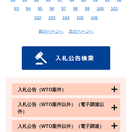
93
94
95
96
97
98
99
100
101
102
103
104
105
106
前のページへ
次のページへ
入札公告（WTO案件）
入札公告（WTO案件以外）（電子調達以
外）
入札公告（WTO案件以外）（電子調達）