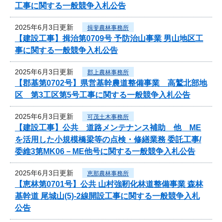
工事に関する一般競争入札公告
2025年6月3日更新
揖斐農林事務所
【建設工事】揖治第0709号 予防治山事業 男山地区工
事に関する一般競争入札公告
2025年6月3日更新
郡上農林事務所
【郡基第0702号】県営基幹農道整備事業 高鷲北部地
区 第3工区第5号工事に関する一般競争入札公告
2025年6月3日更新
可茂土木事務所
【建設工事】公共 道路メンテナンス補助 他 ME
を活用した小規模橋梁等の点検・修繕業務 委託工事/
委維3第MK06－ME他号に関する一般競争入札公告
2025年6月3日更新
恵那農林事務所
【恵林第0701号】公共 山村強靭化林道整備事業 森林
基幹道 尾城山(5)-2線開設工事に関する一般競争入札
公告