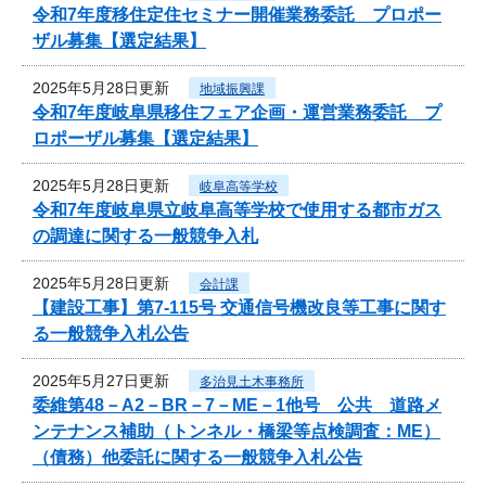
令和7年度移住定住セミナー開催業務委託 プロポー
ザル募集【選定結果】
2025年5月28日更新
地域振興課
令和7年度岐阜県移住フェア企画・運営業務委託 プ
ロポーザル募集【選定結果】
2025年5月28日更新
岐阜高等学校
令和7年度岐阜県立岐阜高等学校で使用する都市ガス
の調達に関する一般競争入札
2025年5月28日更新
会計課
【建設工事】第7-115号 交通信号機改良等工事に関す
る一般競争入札公告
2025年5月27日更新
多治見土木事務所
委維第48－A2－BR－7－ME－1他号 公共 道路メ
ンテナンス補助（トンネル・橋梁等点検調査：ME）
（債務）他委託に関する一般競争入札公告