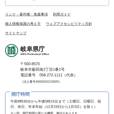
リンク・著作権・免責事項
利用ガイド
個人情報保護の考え方
ウェブアクセシビリティ方針
サイトマップ
岐阜県庁
GIFU Prefectural Office
〒500-8570
岐阜市薮田南2丁目1番1号
電話番号 058-272-1111（代表）
（法人番号4000020210005）
開庁時間
午前8時30分から午後5時15分まで
（土曜日、日曜日、祝
日、休日、年末年始（12月29日から1月3日）を除く）
※一部、開庁時間の異なる機関、施設があります。