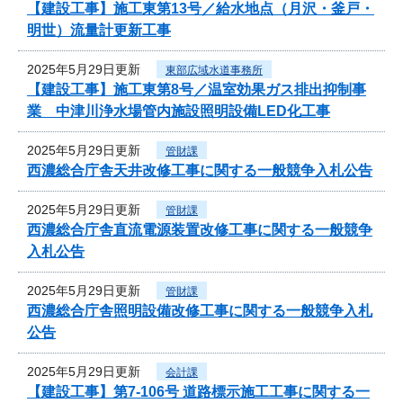
【建設工事】施工東第13号／給水地点（月沢・釜戸・
明世）流量計更新工事
2025年5月29日更新
東部広域水道事務所
【建設工事】施工東第8号／温室効果ガス排出抑制事
業 中津川浄水場管内施設照明設備LED化工事
2025年5月29日更新
管財課
西濃総合庁舎天井改修工事に関する一般競争入札公告
2025年5月29日更新
管財課
西濃総合庁舎直流電源装置改修工事に関する一般競争
入札公告
2025年5月29日更新
管財課
西濃総合庁舎照明設備改修工事に関する一般競争入札
公告
2025年5月29日更新
会計課
【建設工事】第7-106号 道路標示施工工事に関する一