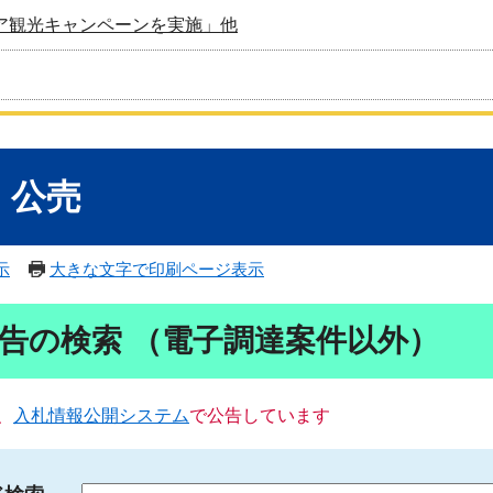
ア観光キャンペーンを実施」他
・公売
示
大きな文字で印刷ページ表示
告の検索 （電子調達案件以外）
、
入札情報公開システム
で公告しています