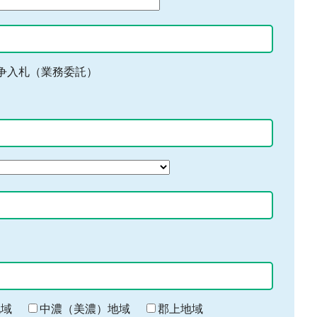
争入札（業務委託）
地域
中濃（美濃）地域
郡上地域