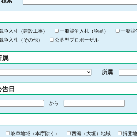
ド検索
検
索
す
る
キ
競争入札（建設工事）
一般競争入札（物品）
一般競
ー
競争入札（その他）
公募型プロポーザル
ワ
ー
所属
ド
を
所属
入
力
公告日
から
期
間
の
終
わ
岐阜地域（本庁除く）
西濃（大垣）地域
揖斐