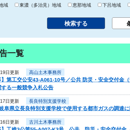
り
地域
東濃（多治見）地域
恵那地域
下呂地域
告一覧
月19日更新
高山土木事務所
】第工交公安43-A061-10号／公共 防災・安全交付
関する一般競争入札公告
月17日更新
長良特別支援学校
度岐阜県立長良特別支援学校で使用する都市ガスの調達
月16日更新
古川土木事務所
】工維3公第55-A007-K3号 公共 防災・安全交