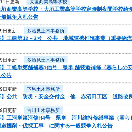
月11日更新
大垣商業高等学校
大垣商業高等学校・大垣工業高等学校定時制夜間学校給食
一般競争入札公告
月9日更新
多治見土木事務所
事】工建第J2－3号 公共 地域連携推進事業（重要物
月9日更新
多治見土木事務所
事】工維単第舗補暮1他号 県単 舗装道補修（暮らしの
札公告
月9日更新
下呂土木事務所
事】公共 防災・安全交付金 他 赤沼田工区 道路改
月9日更新
古川土木事務所
事】工河単第河修H4号 県単 河川維持修繕事業（暮ら
河道掘削・伐採工事 に関する一般競争入札公告