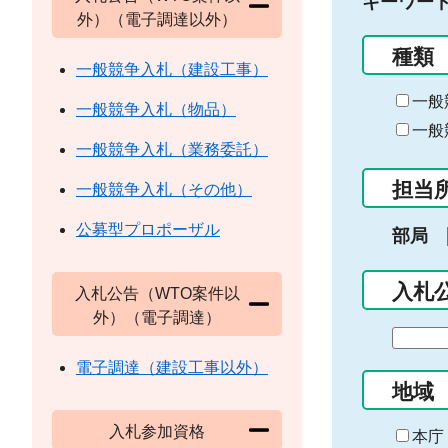
キーワー
外）（電子調達以外）
種類
一般競争入札（建設工事）
一般
一般競争入札（物品）
一般
一般競争入札（業務委託）
担当
一般競争入札（その他）
公募型プロポーザル
部局
入札
入札公告（WTO案件以
外）（電子調達）
期
間
電子調達（建設工事以外）
の
地域
始
入札参加資格
ま
本庁