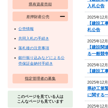
県有資産売却
入札公告
差押財産公売
2025年12
【建設工事
公売情報
札公告
共同入札の手続き
2025年12
【建設関
落札後の注意事項
る一般競
銀行振り込みなどによる公
売保証金納付手続き
2025年12
【建設工
指定管理者の募集
2025年12
県砂工第緊
に関する
このページを見ている人は
こんなページも見ています
2025年12