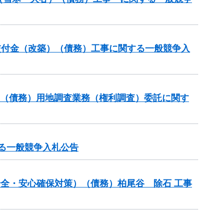
総合交付金（改築）（債務）工事に関する一般競争入
業（債務）用地調査業務（権利調査）委託に関す
する一般競争入札公告
の安全・安心確保対策）（債務）柏尾谷 除石 工事