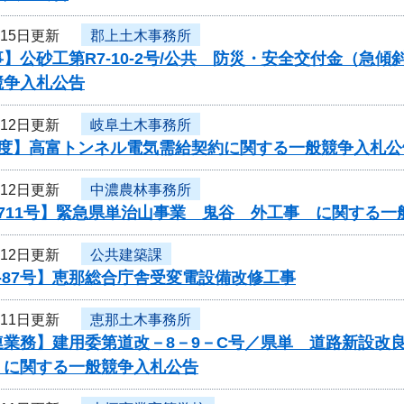
月15日更新
郡上土木事務所
】公砂工第R7-10-2号/公共 防災・安全交付金（急
競争入札公告
月12日更新
岐阜土木事務所
年度】高富トンネル電気需給契約に関する一般競争入札公
月12日更新
中濃農林事務所
711号】緊急県単治山事業 鬼谷 外工事 に関する一
月12日更新
公共建築課
-87号】恵那総合庁舎受変電設備改修工事
月11日更新
恵那土木事務所
連業務】建用委第道改－8－9－C号／県単 道路新設改
 に関する一般競争入札公告