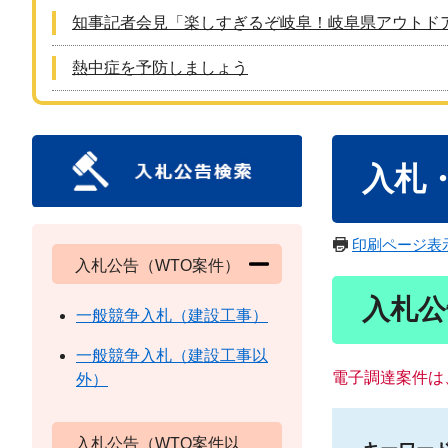
知事記者会見「楽しすぎるぞ岐阜！岐阜県アウトド
熱中症を予防しましょう
本
入札
文
印刷ページ表
入札公告（WTO案件）
入札公
一般競争入札（建設工事）
一般競争入札（建設工事以
電子調達案件は
外）
入札公告（WTO案件以