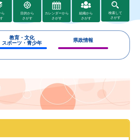
検索して
から
目的から
カレンダーから
組織から
さがす
す
さがす
さがす
さがす
教育・文化
県政情報
スポーツ・青少年
閉
閉
じ
じ
る
る