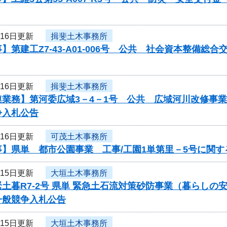
月16日更新
揖斐土木事務所
】第建工Z7-43-A01-006号 公共 社会資本整備
月16日更新
揖斐土木事務所
連業務】第河委広域3－4－1号 公共 広域河川改修事
争入札公告
月16日更新
可茂土木事務所
事】県単 都市公園事業 工事/工園1単第里－5号に関
月15日更新
大垣土木事務所
土暮R7-2号 県単 緊急土石流対策砂防事業（暮らし
一般競争入札公告
月15日更新
大垣土木事務所