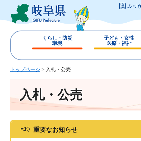
ペ
メ
ふり
ー
ニ
ジ
ュ
の
ー
先
を
くらし・防災
子ども・女性
頭
飛
環境
医療・福祉
で
ば
閉
閉
す
し
じ
じ
。
て
る
る
トップページ
>
入札・公売
本
文
へ
入札・公売
重要なお知らせ