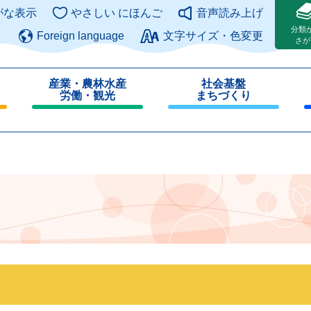
このページの本文へ
がな表示
やさしい にほんご
音声読み上げ
分類
Foreign language
文字サイズ・色変更
さが
産業・農林水産
社会基盤
労働・観光
まちづくり
閉
閉
じ
じ
る
る