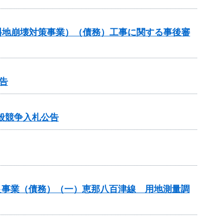
傾斜地崩壊対策事業）（債務）工事に関する事後審
告
般競争入札公告
良事業（債務）（一）恵那八百津線 用地測量調