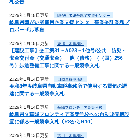
札公告
2026年1月15日更新
障がい者総合就労支援センター
岐阜県障がい者雇用企業支援センター事業委託業務プ
ロポーザル募集
2026年1月15日更新
恵那土木事務所
【建設工事】交工第31－A023－1他号/公共 防災・
安全交付金（交通安全） 他（債務）（（国）256
号）歩道整備工事に関する一般競争入札
2026年1月14日更新
自動車税事務所
令和8年度岐阜県自動車税事務所で使用する電気の調
達に関する一般競争入札
2026年1月14日更新
華陽フロンティア高等学校
岐阜県立華陽フロンティア高等学校への自動販売機設
置に係る一般競争入札〔R8からR10〕
2026年1月13日更新
古川土木事務所