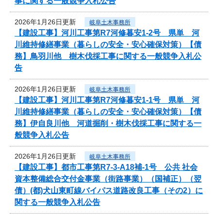
事に関する一般競争入札公告
2026年1月26日更新
岐阜土木事務所
【建設工事】河川工事第R7河修暮安1-2号 県単 河
川維持修繕事業（暮らしの安全・安心確保対策）【債
務】鳥羽川他 樹木伐採工事に関する一般競争入札公
告
2026年1月26日更新
岐阜土木事務所
【建設工事】河川工事第R7河修暮安1-1号 県単 河
川維持修繕事業（暮らしの安全・安心確保対策）【債
務】伊自良川他 河道掘削・樹木伐採工事に関する一
般競争入札公告
2026年1月26日更新
岐阜土木事務所
【建設工事】都市工事第R7-3-A18補-1号 公共 社会
資本整備総合交付金事業（街路事業）（国補正）（翌
債）(都)犬山東町線バイパス道路改良工事（その2）に
関する一般競争入札公告