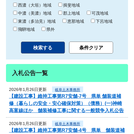
り
西濃（大垣）地域
揖斐地域
中濃（美濃）地域
郡上地域
可茂地域
東濃（多治見）地域
恵那地域
下呂地域
飛騨地域
県外
入札公告一覧
2026年1月26日更新
岐阜土木事務所
【建設工事】維持工事第R7安舗-7号 県単 舗装道補
修（暮らしの安全・安心確保対策）（債務）(一)神崎
高富線ほか 舗装補修工事に関する一般競争入札公告
2026年1月26日更新
岐阜土木事務所
【建設工事】維持工事第R7安舗-4号 県単 舗装道補