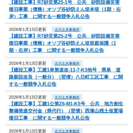
【建設工事】R7砂災第25-1号 公共 砂防設備災害
復旧事業（債務）オソブ谷砂防えん堤本堤（1期・右
岸）工事 に関する一般競争入札公告
2026年1月13日更新
古川土木事務所
【建設工事】R7砂災第25-2号 公共 砂防設備災害
復旧事業（債務）オソブ谷砂防えん堤前庭保護（1
期・右岸）工事 に関する一般競争入札公告
2026年1月13日更新
古川土木事務所
【建設工事】工建1単第道改-11-7-K3他号 県単 道
路新設改良（一般分）（翌債）八日町工区工事 に関
する一般競争入札公告
2026年1月13日更新
古川土木事務所
【建設工事】工建1公第Z6-M1-K5号 公共 地方創生
整備推進交付金（県代行）（翌債）西漆山残土仮置場
復旧工事 に関する一般競争入札公告
2026年1月13日更新
古川土木事務所