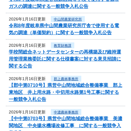
ガスの調達に関する一般競争入札公告
2026年1月16日更新
中山間農業研究所
令和8年度岐阜県中山間農業研究所庁舎で使用する電
気の調達（単価契約）に関する一般競争入札公告
2026年1月16日更新
教育財務課
学校間総合ネットデータセンターの再構築及び維持運
用管理業務委託に関する仕様書案に対する意見招請に
関する公告
2026年1月16日更新
郡上農林事務所
【郡中第0710号】県営中山間地域総合整備事業 郡上
東地区 井上用水路・中切用水路第1号工事に関する
一般競争入札公告
2026年1月16日更新
中濃農林事務所
【中中第0703号】県営中山間地域総合整備事業 美濃
関地区 中央揚水機場改修工事 に関する一般競争入