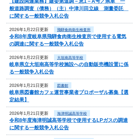
【建設関連業務】建委第道調－恵1－A号／県単 一
般道路調査（債務）（主）中津川田立線 測量委託
に関する一般競争入札公告
2026年1月22日更新
飛騨食肉衛生検査所
令和8年度岐阜県飛騨食肉衛生検査所で使用する電気
の調達に関する一般競争入札公告
2026年1月22日更新
大垣南高等学校
岐阜県立大垣南高等学校施設への自動販売機設置に係
る一般競争入札公告
2026年1月21日更新
図書館
岐阜県図書館カフェ運営事業者プロポーザル募集【選
定結果】
2026年1月21日更新
海津明誠高等学校
令和8年度海津明誠高等学校で使用するLPガスの調達
に関する一般競争入札公告