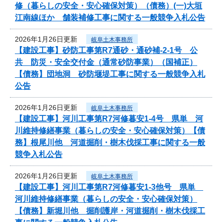
修（暮らしの安全・安心確保対策）（債務）(一)大垣
江南線ほか 舗装補修工事に関する一般競争入札公告
2026年1月26日更新
岐阜土木事務所
【建設工事】砂防工事第R7通砂・通砂補-2-1号 公
共 防災・安全交付金（通常砂防事業）（国補正）
【債務】団地洞 砂防堰堤工事に関する一般競争入札
公告
2026年1月26日更新
岐阜土木事務所
【建設工事】河川工事第R7河修暮安1-4号 県単 河
川維持修繕事業（暮らしの安全・安心確保対策）【債
務】根尾川他 河道掘削・樹木伐採工事に関する一般
競争入札公告
2026年1月26日更新
岐阜土木事務所
【建設工事】河川工事第R7河修暮安1-3他号 県単
河川維持修繕事業（暮らしの安全・安心確保対策）
【債務】新堀川他 掘削護岸・河道掘削・樹木伐採工