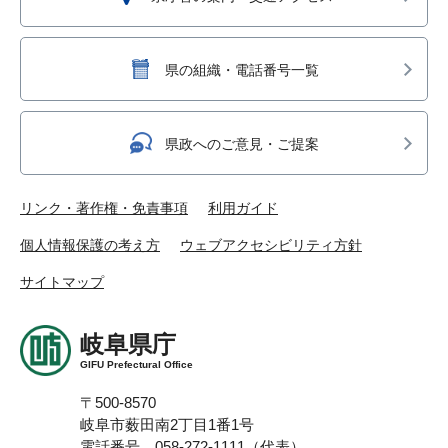
県の組織・電話番号一覧
県政へのご意見・ご提案
リンク・著作権・免責事項
利用ガイド
個人情報保護の考え方
ウェブアクセシビリティ方針
サイトマップ
岐阜県庁
GIFU Prefectural Office
〒500-8570
岐阜市薮田南2丁目1番1号
電話番号 058-272-1111（代表）