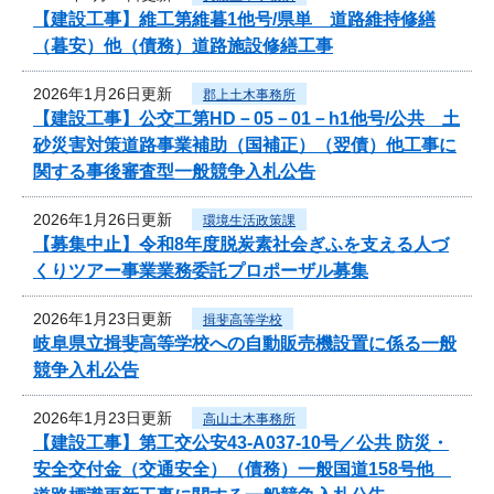
【建設工事】維工第維暮1他号/県単 道路維持修繕
（暮安）他（債務）道路施設修繕工事
2026年1月26日更新
郡上土木事務所
【建設工事】公交工第HD－05－01－h1他号/公共 土
砂災害対策道路事業補助（国補正）（翌債）他工事に
関する事後審査型一般競争入札公告
2026年1月26日更新
環境生活政策課
【募集中止】令和8年度脱炭素社会ぎふを支える人づ
くりツアー事業業務委託プロポーザル募集
2026年1月23日更新
揖斐高等学校
岐阜県立揖斐高等学校への自動販売機設置に係る一般
競争入札公告
2026年1月23日更新
高山土木事務所
【建設工事】第工交公安43-A037-10号／公共 防災・
安全交付金（交通安全）（債務）一般国道158号他