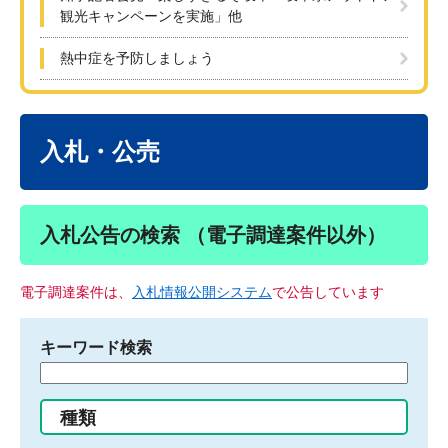
観光キャンペーンを実施」他
熱中症を予防しましょう
本
文
入札・公売
入札公告の検索 （電子調達案件以外）
電子調達案件は、
入札情報公開システム
で公告しています
キーワード検索
検
索
す
種類
る