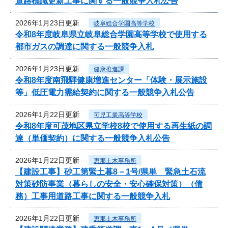
道路標識更新工事に関する一般競争入札公告
2026年1月23日更新
岐阜総合学園高等学校
令和8年度岐阜県立岐阜総合学園高等学校で使用する
都市ガスの調達に関する一般競争入札
2026年1月23日更新
健康推進課
令和8年度南飛騨健康増進センター「体験・展示施設
等」低圧電力需給契約に関する一般競争入札公告
2026年1月22日更新
可児工業高等学校
令和8年度可茂地区県立学校8校で使用する再生紙の調
達（単価契約）に関する一般競争入札公告
2026年1月22日更新
恵那土木事務所
【建設工事】砂工第緊土暮8－1号/県単 緊急土石流
対策砂防事業（暮らしの安全・安心確保対策）（債
務）工事用道路工事に関する一般競争入札
2026年1月22日更新
恵那土木事務所