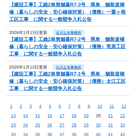
【建設工事】工維2単第舗暮R7-3号 県単 舗装道補
修（暮らしの安全・安心確保対策）（債務）一重ヶ根
工区工事 に関する一般競争入札公告
2026年1月13日更新
古川土木事務所
【建設工事】工維2単第舗暮R7-2号 県単 舗装道補
修（暮らしの安全・安心確保対策）（債務）荒原工区
工事 に関する一般競争入札公告
2026年1月13日更新
古川土木事務所
【建設工事】工維2単第舗暮R7-1号 県単 舗装道補
修（暮らしの安全・安心確保対策）（債務）太江工区
工事 に関する一般競争入札公告
1
2
3
4
5
6
7
8
9
10
11
12
13
14
15
16
17
18
19
20
21
22
23
24
25
26
27
28
29
30
31
32
33
34
35
36
37
38
39
40
41
42