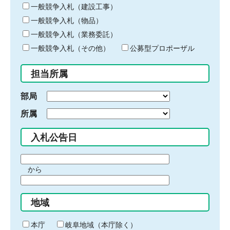
キ
一般競争入札（建設工事）
ー
一般競争入札（物品）
ワ
一般競争入札（業務委託）
ー
ド
一般競争入札（その他）
公募型プロポーザル
を
入
担当所属
力
部局
所属
入札公告日
期
から
間
期
の
間
始
地域
の
ま
終
り
わ
本庁
岐阜地域（本庁除く）