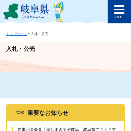
ペ
メ
このページの本文へ
ー
ニ
メ
ジ
ュ
ニ
の
ー
ュ
先
を
ー
頭
飛
トップページ
>
入札・公売
で
ば
す
し
入札・公売
。
て
本
文
へ
重要なお知らせ
知事記者会見「楽しすぎるぞ岐阜！岐阜県アウトドア