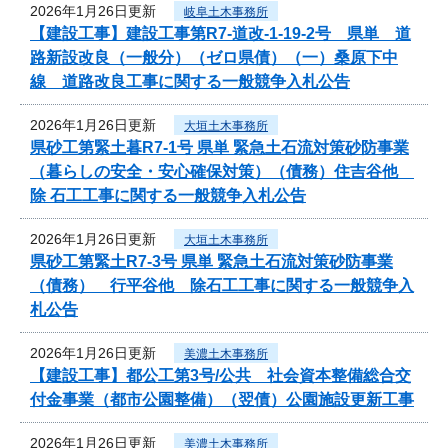
2026年1月26日更新
岐阜土木事務所
【建設工事】建設工事第R7-道改-1-19-2号 県単 道
路新設改良（一般分）（ゼロ県債）（一）桑原下中
線 道路改良工事に関する一般競争入札公告
2026年1月26日更新
大垣土木事務所
県砂工第緊土暮R7-1号 県単 緊急土石流対策砂防事業
（暮らしの安全・安心確保対策）（債務）住吉谷他
除 石工工事に関する一般競争入札公告
2026年1月26日更新
大垣土木事務所
県砂工第緊土R7-3号 県単 緊急土石流対策砂防事業
（債務） 行平谷他 除石工工事に関する一般競争入
札公告
2026年1月26日更新
美濃土木事務所
【建設工事】都公工第3号/公共 社会資本整備総合交
付金事業（都市公園整備）（翌債）公園施設更新工事
2026年1月26日更新
美濃土木事務所