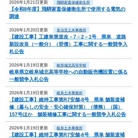
2026年1月21日更新
飛騨家畜保健衛生所
【令和8年度】飛騨家畜保健衛生所で使用する電気の
調達
2026年1月20日更新
多治見土木事務所
【建設工事】工建単第道改－7－2－1号 県単 道路
新設改良（一般分）（翌債）工事に関する一般競争入
札公告
2026年1月19日更新
岐阜城北高等学校
岐阜県立岐阜城北高等学校への自動販売機設置に係る
一般競争入札公告
2026年1月19日更新
岐阜土木事務所
【建設工事】維持工事第R7安舗-8号 県単 舗装道補
修（暮らしの安全・安心確保対策）（債務）（国）
157号ほか 舗装補修工事に関する一般競争入札公告
2026年1月19日更新
岐阜土木事務所
【建設工事】維持工事第R7安舗-6号 県単 舗装道補