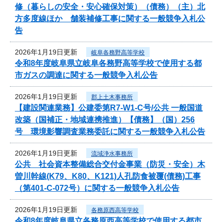
修（暮らしの安全・安心確保対策）（債務）（主）北
方多度線ほか 舗装補修工事に関する一般競争入札公
告
2026年1月19日更新
岐阜各務野高等学校
令和8年度岐阜県立岐阜各務野高等学校で使用する都
市ガスの調達に関する一般競争入札公告
2026年1月19日更新
郡上土木事務所
【建設関連業務】公建委第R7-W1-C号/公共 一般国道
改築（国補正・地域連携推進）【債務】（国）256
号 環境影響調査業務委託に関する一般競争入札公告
2026年1月19日更新
流域浄水事務所
公共 社会資本整備総合交付金事業（防災・安全）木
曽川幹線(K79、K80、K121)人孔防食被覆(債務)工事
（第401-C-072号）に関する一般競争入札公告
2026年1月19日更新
各務原西高等学校
令和8年度岐阜県立各務原西高等学校で使用する都市