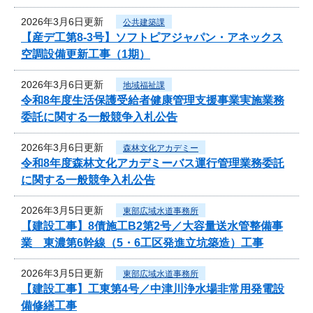
2026年3月6日更新
公共建築課
【産デ工第8-3号】ソフトピアジャパン・アネックス
空調設備更新工事（1期）
2026年3月6日更新
地域福祉課
令和8年度生活保護受給者健康管理支援事業実施業務
委託に関する一般競争入札公告
2026年3月6日更新
森林文化アカデミー
令和8年度森林文化アカデミーバス運行管理業務委託
に関する一般競争入札公告
2026年3月5日更新
東部広域水道事務所
【建設工事】8債施工B2第2号／大容量送水管整備事
業 東濃第6幹線（5・6工区発進立坑築造）工事
2026年3月5日更新
東部広域水道事務所
【建設工事】工東第4号／中津川浄水場非常用発電設
備修繕工事