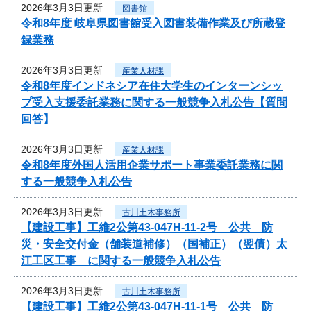
2026年3月3日更新
図書館
令和8年度 岐阜県図書館受入図書装備作業及び所蔵登
録業務
2026年3月3日更新
産業人材課
令和8年度インドネシア在住大学生のインターンシッ
プ受入支援委託業務に関する一般競争入札公告【質問
回答】
2026年3月3日更新
産業人材課
令和8年度外国人活用企業サポート事業委託業務に関
する一般競争入札公告
2026年3月3日更新
古川土木事務所
【建設工事】工維2公第43-047H-11-2号 公共 防
災・安全交付金（舗装道補修）（国補正）（翌債）太
江工区工事 に関する一般競争入札公告
2026年3月3日更新
古川土木事務所
【建設工事】工維2公第43-047H-11-1号 公共 防