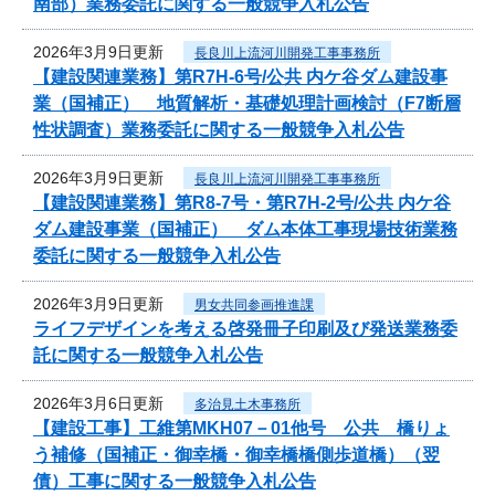
南部）業務委託に関する一般競争入札公告
2026年3月9日更新
長良川上流河川開発工事事務所
【建設関連業務】第R7H-6号/公共 内ケ谷ダム建設事
業（国補正） 地質解析・基礎処理計画検討（F7断層
性状調査）業務委託に関する一般競争入札公告
2026年3月9日更新
長良川上流河川開発工事事務所
【建設関連業務】第R8-7号・第R7H-2号/公共 内ケ谷
ダム建設事業（国補正） ダム本体工事現場技術業務
委託に関する一般競争入札公告
2026年3月9日更新
男女共同参画推進課
ライフデザインを考える啓発冊子印刷及び発送業務委
託に関する一般競争入札公告
2026年3月6日更新
多治見土木事務所
【建設工事】工維第MKH07－01他号 公共 橋りょ
う補修（国補正・御幸橋・御幸橋橋側歩道橋）（翌
債）工事に関する一般競争入札公告