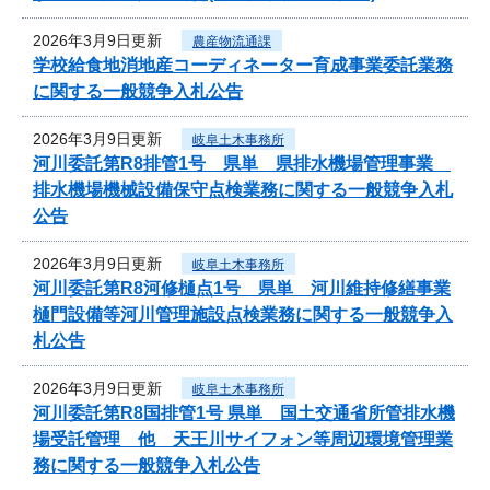
2026年3月9日更新
農産物流通課
学校給食地消地産コーディネーター育成事業委託業務
に関する一般競争入札公告
2026年3月9日更新
岐阜土木事務所
河川委託第R8排管1号 県単 県排水機場管理事業
排水機場機械設備保守点検業務に関する一般競争入札
公告
2026年3月9日更新
岐阜土木事務所
河川委託第R8河修樋点1号 県単 河川維持修繕事業
樋門設備等河川管理施設点検業務に関する一般競争入
札公告
2026年3月9日更新
岐阜土木事務所
河川委託第R8国排管1号 県単 国土交通省所管排水機
場受託管理 他 天王川サイフォン等周辺環境管理業
務に関する一般競争入札公告