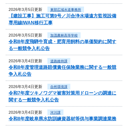
2026年3月5日更新
東部広域水道事務所
【建設工事】施工可第9号／川合浄水場遠方監視設備
専用線IWAN移行工事
2026年3月5日更新
加茂農林高等学校
令和8年度飛騨牛育成・肥育用飼料の単価契約に関す
る一般競争入札公告
2026年3月4日更新
道路維持課
令和8年度管理道路賠償責任保険業務に関する一般競
争入札公告
2026年3月4日更新
自然環境課
令和7年度ツキノワグマ被害対策用ドローンの調達に
関する一般競争入札公告
2026年3月4日更新
河川課
令和8年度岐阜県水防訓練資器材等供与事業調達業務