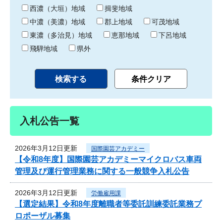
り
西濃（大垣）地域
揖斐地域
中濃（美濃）地域
郡上地域
可茂地域
東濃（多治見）地域
恵那地域
下呂地域
飛騨地域
県外
入札公告一覧
2026年3月12日更新
国際園芸アカデミー
【令和8年度】国際園芸アカデミーマイクロバス車両
管理及び運行管理業務に関する一般競争入札公告
2026年3月12日更新
労働雇用課
【選定結果】令和8年度離職者等委託訓練委託業務プ
ロポーザル募集