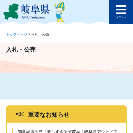
ペ
メ
このページの本文へ
ー
ニ
メ
ジ
ュ
ニ
の
ー
ュ
先
を
ー
頭
飛
トップページ
>
入札・公売
で
ば
す
し
入札・公売
。
て
本
文
へ
重要なお知らせ
知事記者会見「楽しすぎるぞ岐阜！岐阜県アウトドア