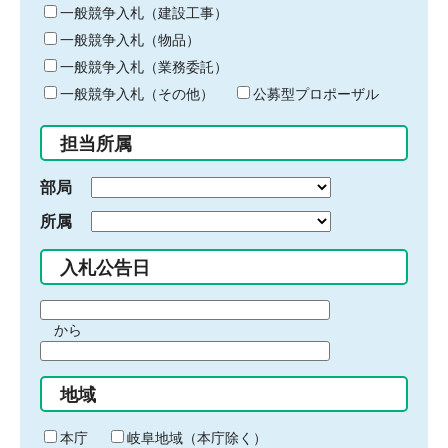
キ
一般競争入札（建設工事）
ー
一般競争入札（物品）
ワ
一般競争入札（業務委託）
ー
ド
一般競争入札（その他）
公募型プロポーザル
を
入
担当所属
力
部局
所属
入札公告日
期
から
間
期
の
間
始
地域
の
ま
終
り
わ
本庁
岐阜地域（本庁除く）