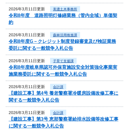
2026年3月11日更新
美濃土木事務所
令和8年度 道路照明灯修繕業務（管内全域）単価契
約
2026年3月11日更新
森林活用推進課
令和8年度G－クレジット制度登録審査及び検証業務
委託に関する一般競争入札公告
2026年3月11日更新
子育て支援課
令和8年度岐阜県認可外保育施設安全対策強化事業実
施業務委託に関する一般競争入札公告
2026年3月11日更新
会計課
【建設工事】第4号 養老警察署冷暖房設備改修工事に
関する一般競争入札公告
2026年3月11日更新
会計課
【建設工事】第3号 恵那警察署給排水設備等改修工事
に関する一般競争入札公告