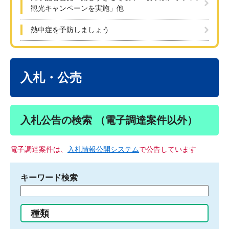
観光キャンペーンを実施」他
熱中症を予防しましょう
本
文
入札・公売
入札公告の検索 （電子調達案件以外）
電子調達案件は、
入札情報公開システム
で公告しています
キーワード検索
検
索
す
種類
る