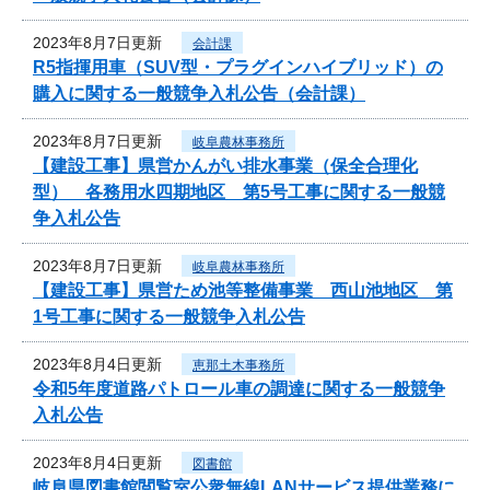
2023年8月7日更新
会計課
R5指揮用車（SUV型・プラグインハイブリッド）の
購入に関する一般競争入札公告（会計課）
2023年8月7日更新
岐阜農林事務所
【建設工事】県営かんがい排水事業（保全合理化
型） 各務用水四期地区 第5号工事に関する一般競
争入札公告
2023年8月7日更新
岐阜農林事務所
【建設工事】県営ため池等整備事業 西山池地区 第
1号工事に関する一般競争入札公告
2023年8月4日更新
恵那土木事務所
令和5年度道路パトロール車の調達に関する一般競争
入札公告
2023年8月4日更新
図書館
岐阜県図書館閲覧室公衆無線LANサービス提供業務に