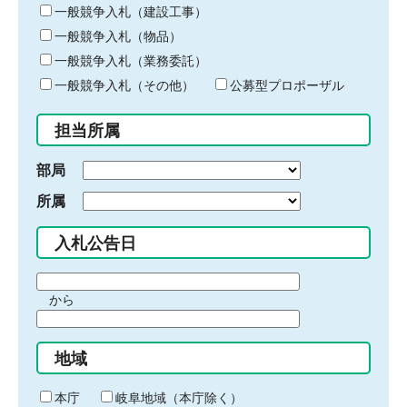
キ
一般競争入札（建設工事）
ー
一般競争入札（物品）
ワ
一般競争入札（業務委託）
ー
ド
一般競争入札（その他）
公募型プロポーザル
を
入
担当所属
力
部局
所属
入札公告日
期
から
間
期
の
間
始
地域
の
ま
終
り
わ
本庁
岐阜地域（本庁除く）