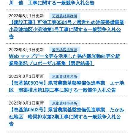
川 他 工事に関する一般競争入札公告
2023年8月1日更新
可茂農林事務所
【建設工事】可池工第0504号／県営ため池等整備事業
小渕池地区小渕池第1号工事に関する一般競争入札公
告
2023年8月1日更新
観光誘客推進課
Web マップデータ等を活用した県内観光動向等分析
業務委託プロポーザル募集【選定結果】
2023年8月1日更新
恵那農林事務所
【恵基第0503号】県営農業基盤整備促進事業 エナ地
区 暗渠排水第1期工事に関する一般競争入札公告
2023年8月1日更新
恵那農林事務所
【恵基第0502号】県営農業基盤整備促進事業 たかみ
ね地区 暗渠排水第2期工事に関する一般競争入札公
告