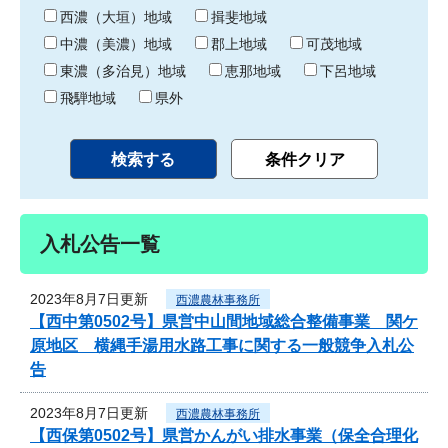
り
西濃（大垣）地域
揖斐地域
中濃（美濃）地域
郡上地域
可茂地域
東濃（多治見）地域
恵那地域
下呂地域
飛騨地域
県外
入札公告一覧
2023年8月7日更新
西濃農林事務所
【西中第0502号】県営中山間地域総合整備事業 関ケ
原地区 横縄手湯用水路工事に関する一般競争入札公
告
2023年8月7日更新
西濃農林事務所
【西保第0502号】県営かんがい排水事業（保全合理化