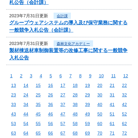
札公告（会計課）
2023年7月31日更新
会計課
グループウェアシステムの導入及び保守業務に関する
一般競争入札公告（会計課）
2023年7月31日更新
森林文化アカデミー
製材棟送材車制御装置等の改修工事に関する一般競争
入札公告
1
2
3
4
5
6
7
8
9
10
11
12
13
14
15
16
17
18
19
20
21
22
23
24
25
26
27
28
29
30
31
32
33
34
35
36
37
38
39
40
41
42
43
44
45
46
47
48
49
50
51
52
53
54
55
56
57
58
59
60
61
62
63
64
65
66
67
68
69
70
71
72