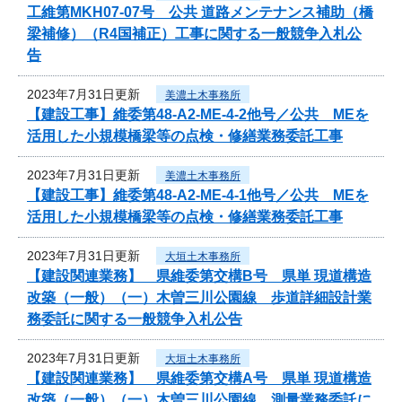
工維第MKH07-07号 公共 道路メンテナンス補助（橋
梁補修）（R4国補正）工事に関する一般競争入札公
告
2023年7月31日更新
美濃土木事務所
【建設工事】維委第48-A2-ME-4-2他号／公共 MEを
活用した小規模橋梁等の点検・修繕業務委託工事
2023年7月31日更新
美濃土木事務所
【建設工事】維委第48-A2-ME-4-1他号／公共 MEを
活用した小規模橋梁等の点検・修繕業務委託工事
2023年7月31日更新
大垣土木事務所
【建設関連業務】 県維委第交構B号 県単 現道構造
改築（一般）（一）木曽三川公園線 歩道詳細設計業
務委託に関する一般競争入札公告
2023年7月31日更新
大垣土木事務所
【建設関連業務】 県維委第交構A号 県単 現道構造
改築（一般）（一）木曽三川公園線 測量業務委託に