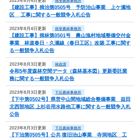
2023年8月4日更新
揖斐農林事務所
【建設工事】揖治第0505号 予防治山事業 上ケ瀬地
区 工事に関する一般競争入札公告
2023年8月4日更新
揖斐農林事務所
【建設工事】揖林第0501号 農山漁村地域整備交付金
事業 林道春日・久瀬線（春日工区）改築 工事に関す
る一般競争入札公告
2023年8月3日更新
林政課
令和5年度森林空間データ（森林基本図）更新委託業
務に関する一般競争入札公告
2023年8月3日更新
下呂農林事務所
【下中第0502号】県営中山間地域総合整備事業 益田
北西部地区 上杉谷用水路他工事に関する一般競争入札
公告
2023年8月3日更新
下呂農林事務所
【下治第0505号】公共 復旧治山事業 寺洞地区 工