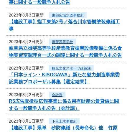
事に関する一般競争入札公告
2023年8月3日更新
東部広域水道事務所
【建設工事】指工東第2号／落合川水管橋塗装修繕工
事
2023年8月2日更新
揖斐高等学校
岐阜県立揖斐高等学校産業教育振興設備整備に係る食
物実習室調理台一式の調達に関する一般競争入札公告
2023年8月2日更新
観光文化スポーツ政策課
「日本ライン・KISOGAWA」新たな魅力創造事業委
託業務プロポーザル募集【選定結果】
2023年8月2日更新
会計課
R5広告取扱型広報事業に係る県有財産の賃貸借に関
する一般競争入札公告（会計課）
2023年8月1日更新
下呂土木事務所
【建設工事】県単 砂防修繕（長寿命化）他 竹原