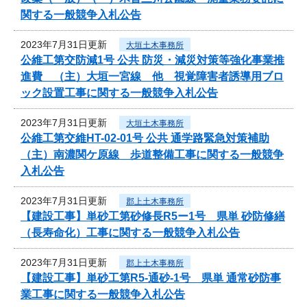
関する一般競争入札公告
2023年7月31日更新
大垣土木事務所
公維工第交防減1号 公共 防災・減災対策等強化事業推
進費 （主）大垣一宮線 他 視覚障害者誘導用ブロ
ック設置工事に関する一般競争入札公告
2023年7月31日更新
大垣土木事務所
公維工第交維HT-02-01号 公共 通学路緊急対策補助
（主）南濃関ケ原線 歩道整備工事に関する一般競争
入札公告
2023年7月31日更新
郡上土木事務所
【建設工事】単砂工第砂修長R5ー1号 県単 砂防修繕
（長寿命化）工事に関する一般競争入札公告
2023年7月31日更新
郡上土木事務所
【建設工事】単砂工第R5-通砂-1号 県単 通常砂防事
業工事に関する一般競争入札公告