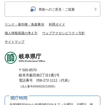
県政へのご意見・ご提案
リンク・著作権・免責事項
利用ガイド
個人情報保護の考え方
ウェブアクセシビリティ方針
サイトマップ
岐阜県庁
GIFU Prefectural Office
〒500-8570
岐阜市薮田南2丁目1番1号
電話番号 058-272-1111（代表）
（法人番号4000020210005）
開庁時間
午前8時30分から午後5時15分まで
（土曜日、日曜日、祝