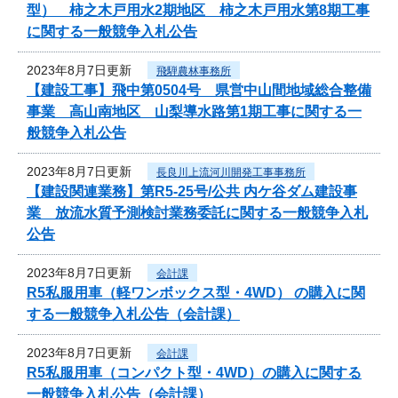
型） 柿之木戸用水2期地区 柿之木戸用水第8期工事
に関する一般競争入札公告
2023年8月7日更新
飛騨農林事務所
【建設工事】飛中第0504号 県営中山間地域総合整備
事業 高山南地区 山梨導水路第1期工事に関する一
般競争入札公告
2023年8月7日更新
長良川上流河川開発工事事務所
【建設関連業務】第R5-25号/公共 内ケ谷ダム建設事
業 放流水質予測検討業務委託に関する一般競争入札
公告
2023年8月7日更新
会計課
R5私服用車（軽ワンボックス型・4WD） の購入に関
する一般競争入札公告（会計課）
2023年8月7日更新
会計課
R5私服用車（コンパクト型・4WD）の購入に関する
一般競争入札公告（会計課）