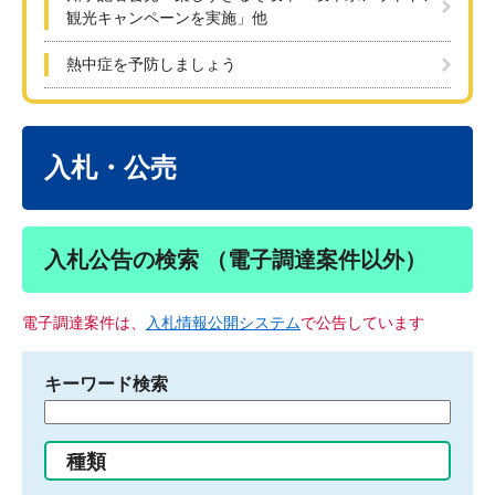
観光キャンペーンを実施」他
熱中症を予防しましょう
本
文
入札・公売
入札公告の検索 （電子調達案件以外）
電子調達案件は、
入札情報公開システム
で公告しています
キーワード検索
検
索
す
種類
る