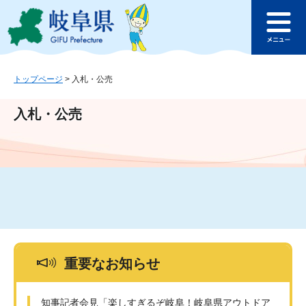
ペ
メ
このページの本文へ
ー
ニ
メ
ジ
ュ
ニ
の
ー
ュ
先
を
ー
頭
飛
トップページ
>
入札・公売
で
ば
す
し
入札・公売
。
て
本
文
へ
重要なお知らせ
知事記者会見「楽しすぎるぞ岐阜！岐阜県アウトドア