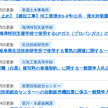
25日更新
美濃土木事務所
り止め】【建設工事】河工第浸水5-8号/公共 浸水対策
25日更新
海津特別支援学校
度海津特別支援学校で使用するLPガス（プロパンガス）
25日更新
生活技術研究所
度岐阜県生活技術研究所で使用する電気の調達に関する一
25日更新
大垣工業高等学校
写機（白黒）複写料の単価契約」に関する一般競争入札
25日更新
産業技術総合センター
業技術総合センターへの自動販売機設置に係る一般競争
24日更新
里川・水産振興課