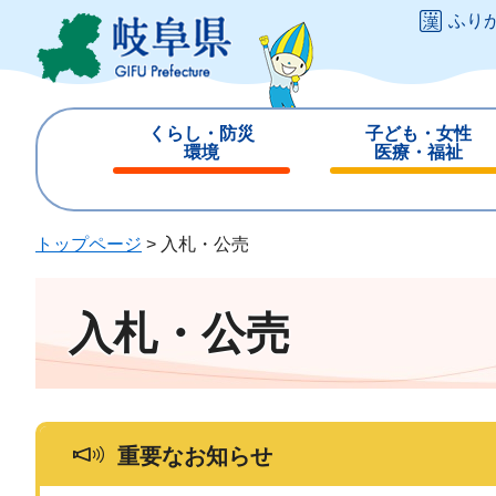
ペ
メ
ふり
ー
ニ
ジ
ュ
の
ー
先
を
くらし・防災
子ども・女性
頭
飛
環境
医療・福祉
で
ば
閉
閉
す
し
じ
じ
。
て
る
る
トップページ
>
入札・公売
本
文
へ
入札・公売
重要なお知らせ