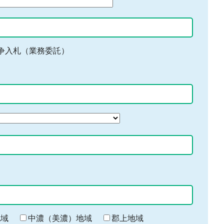
争入札（業務委託）
地域
中濃（美濃）地域
郡上地域