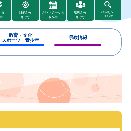
検索して
から
目的から
カレンダーから
組織から
さがす
す
さがす
さがす
さがす
教育・文化
県政情報
スポーツ・青少年
閉
閉
じ
じ
る
る