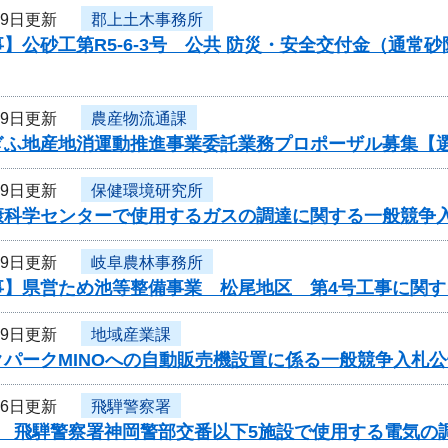
29日更新
郡上土木事務所
】公砂工第R5-6-3号 公共 防災・安全交付金（通
29日更新
農産物流通課
ぎふ地産地消運動推進事業委託業務プロポーザル募集【
29日更新
保健環境研究所
康科学センターで使用するガスの調達に関する一般競争
29日更新
岐阜農林事務所
事】県営ため池等整備事業 松尾地区 第4号工事に関す
29日更新
地域産業課
クパークMINOへの自動販売機設置に係る一般競争入札公
26日更新
飛騨警察署
度 飛騨警察署神岡警部交番以下5施設で使用する電気の