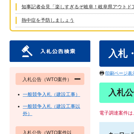
知事記者会見「楽しすぎるぞ岐阜！岐阜県アウトド
熱中症を予防しましょう
本
入札
文
印刷ページ表
入札公告（WTO案件）
入札公
一般競争入札（建設工事）
一般競争入札（建設工事以
電子調達案件は
外）
入札公告（WTO案件以