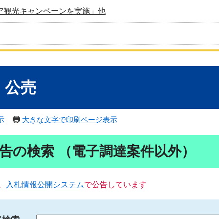
ア観光キャンペーンを実施」他
・公売
示
大きな文字で印刷ページ表示
告の検索 （電子調達案件以外）
、
入札情報公開システム
で公告しています