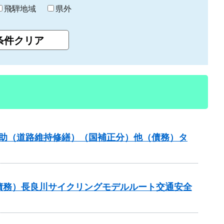
飛騨地域
県外
ンス補助（道路維持修繕）（国補正分）他（債務）タ
他（債務）長良川サイクリングモデルルート交通安全