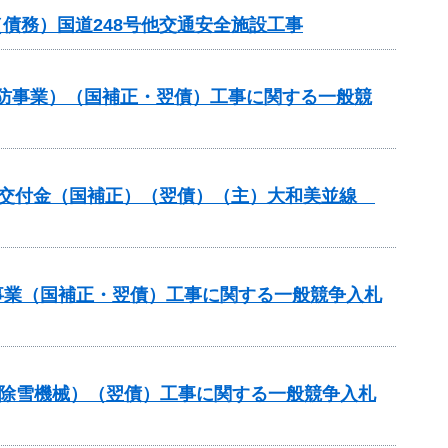
債務）国道248号他交通安全施設工事
常砂防事業）（国補正・翌債）工事に関する一般競
整備総合交付金（国補正）（翌債）（主）大和美並線
修事業（国補正・翌債）工事に関する一般競争入札
付金（除雪機械）（翌債）工事に関する一般競争入札