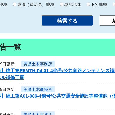
り
地域
東濃（多治見）地域
恵那地域
下呂地域
告一覧
29日更新
美濃土木事務所
】維工第R5MTH-04-01-4他号/公共道路メンテナ
ネル補修工事
29日更新
美濃土木事務所
】維工第A01-086-4他号/公共交通安全施設等整備
29日更新
美濃土木事務所