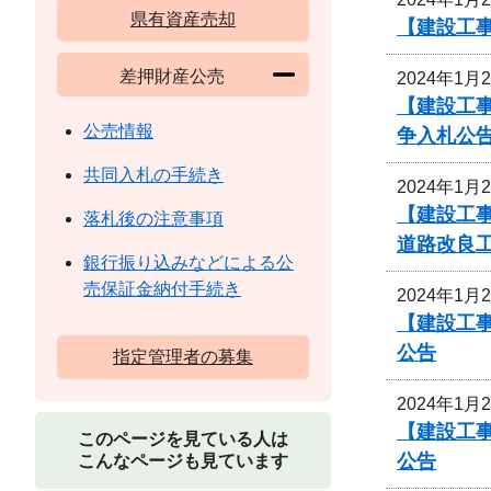
県有資産売却
【建設工事
差押財産公売
2024年1月
【建設工事
公売情報
争入札公
共同入札の手続き
2024年1月
【建設工事
落札後の注意事項
道路改良
銀行振り込みなどによる公
売保証金納付手続き
2024年1月
【建設工事
公告
指定管理者の募集
2024年1月
【建設工事
このページを見ている人は
公告
こんなページも見ています