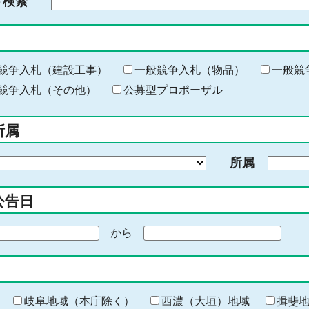
ド検索
検
索
す
る
キ
競争入札（建設工事）
一般競争入札（物品）
一般競
ー
競争入札（その他）
公募型プロポーザル
ワ
ー
所属
ド
を
所属
入
力
公告日
から
期
間
の
終
わ
岐阜地域（本庁除く）
西濃（大垣）地域
揖斐