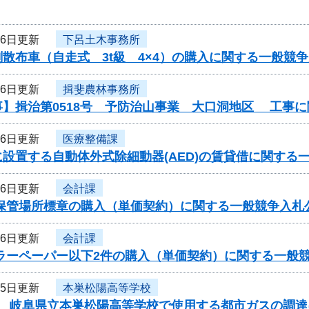
26日更新
下呂土木事務所
散布車（自走式 3t級 4×4）の購入に関する一般競
26日更新
揖斐農林事務所
事】揖治第0518号 予防治山事業 大口洞地区 工事
26日更新
医療整備課
設置する自動体外式除細動器(AED)の賃貸借に関する
26日更新
会計課
車保管場所標章の購入（単価契約）に関する一般競争入札
26日更新
会計課
カラーペーパー以下2件の購入（単価契約）に関する一般
25日更新
本巣松陽高等学校
度 岐阜県立本巣松陽高等学校で使用する都市ガスの調