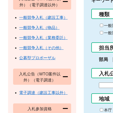
キーワー
外）（電子調達以外）
種類
一般競争入札（建設工事）
一般
一般競争入札（物品）
一般
一般競争入札（業務委託）
担当
一般競争入札（その他）
公募型プロポーザル
部局
入札
入札公告（WTO案件以
外）（電子調達）
期
間
電子調達（建設工事以外）
の
地域
始
入札参加資格
ま
本庁