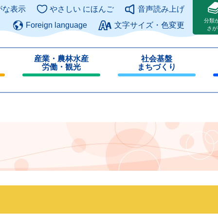
このページの本文へ
がな表示
やさしい にほんご
音声読み上げ
分類
Foreign language
文字サイズ・色変更
さが
産業・農林水産
社会基盤
労働・観光
まちづくり
閉
閉
じ
じ
る
る