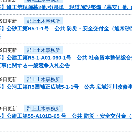
】維工第現施暮2他号/県単 現道施設整備（暮安）他（
29日更新
郡上土木事務所
】公砂工第R5-1-1号 公共 防災・安全交付金（通
告
29日更新
郡上土木事務所
】公建工第R5-1-A01-060-1号 公共 社会資本
工事に関する一般競争入札公告
29日更新
郡上土木事務所
】公河工第R5国補正広域5-1-1号 公共 広域河川改
29日更新
郡上土木事務所
】公維工第55-A101B-05 号 公共 防災・安全交