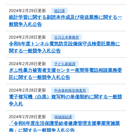
2024年2月29日更新
統計課
統計学習に関する副読本作成及び発送業務に関する一
般競争入札公告
2024年2月28日更新
古川土木事務所
令和6年度トンネル電気防災設備保守点検委託業務に
関する一般競争入札公告
2024年2月28日更新
子ども家庭課
ぎふ性暴力被害者支援センター夜間等電話相談業務委
託に関する一般競争入札公告
2024年2月28日更新
中央食肉衛生検査所
電子複写機（白黒）複写料の単価契約に関する一般競
争入札
2024年2月28日更新
地域福祉課
「令和6年度生活保護受給者健康管理支援事業実施業
務」に関する一般競争入札公告