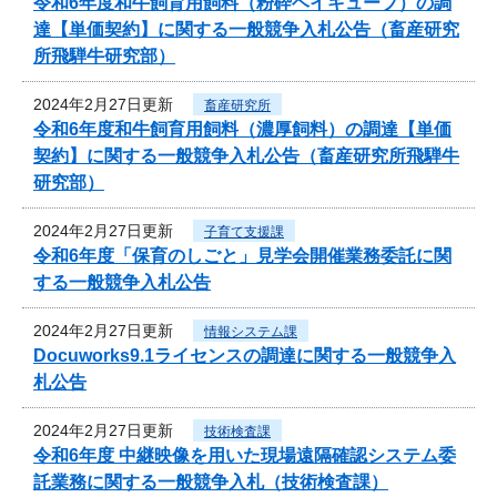
令和6年度和牛飼育用飼料（粉砕ヘイキューブ）の調
達【単価契約】に関する一般競争入札公告（畜産研究
所飛騨牛研究部）
2024年2月27日更新
畜産研究所
令和6年度和牛飼育用飼料（濃厚飼料）の調達【単価
契約】に関する一般競争入札公告（畜産研究所飛騨牛
研究部）
2024年2月27日更新
子育て支援課
令和6年度「保育のしごと」見学会開催業務委託に関
する一般競争入札公告
2024年2月27日更新
情報システム課
Docuworks9.1ライセンスの調達に関する一般競争入
札公告
2024年2月27日更新
技術検査課
令和6年度 中継映像を用いた現場遠隔確認システム委
託業務に関する一般競争入札（技術検査課）