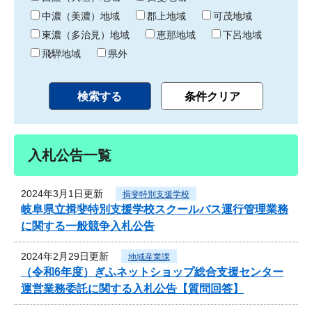
中濃（美濃）地域
郡上地域
可茂地域
東濃（多治見）地域
恵那地域
下呂地域
飛騨地域
県外
入札公告一覧
2024年3月1日更新
揖斐特別支援学校
岐阜県立揖斐特別支援学校スクールバス運行管理業務
に関する一般競争入札公告
2024年2月29日更新
地域産業課
（令和6年度）ぎふネットショップ総合支援センター
運営業務委託に関する入札公告【質問回答】