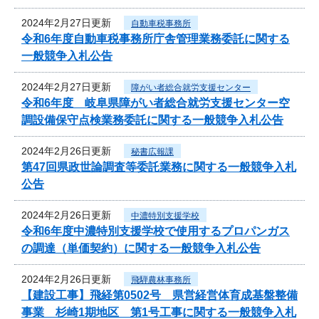
2024年2月27日更新
自動車税事務所
令和6年度自動車税事務所庁舎管理業務委託に関する
一般競争入札公告
2024年2月27日更新
障がい者総合就労支援センター
令和6年度 岐阜県障がい者総合就労支援センター空
調設備保守点検業務委託に関する一般競争入札公告
2024年2月26日更新
秘書広報課
第47回県政世論調査等委託業務に関する一般競争入札
公告
2024年2月26日更新
中濃特別支援学校
令和6年度中濃特別支援学校で使用するプロパンガス
の調達（単価契約）に関する一般競争入札公告
2024年2月26日更新
飛騨農林事務所
【建設工事】飛経第0502号 県営経営体育成基盤整備
事業 杉崎1期地区 第1号工事に関する一般競争入札