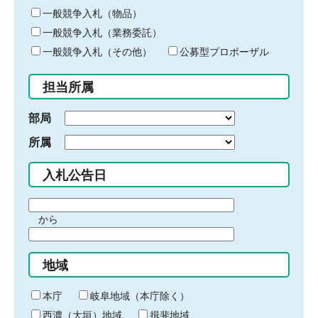
ー
一般競争入札（物品）
ワ
一般競争入札（業務委託）
ー
ド
一般競争入札（その他）
公募型プロポーザル
を
入
担当所属
力
部局
所属
入札公告日
期
から
間
期
の
間
始
地域
の
ま
終
り
わ
本庁
岐阜地域（本庁除く）
り
西濃（大垣）地域
揖斐地域