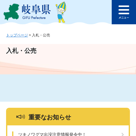
ペ
メ
このページの本文へ
ー
ニ
メ
ジ
ュ
ニ
の
ー
ュ
先
を
ー
頭
飛
トップページ
>
入札・公売
で
ば
す
し
入札・公売
。
て
本
文
へ
重要なお知らせ
ツキノワグマ出没注意情報発令中！