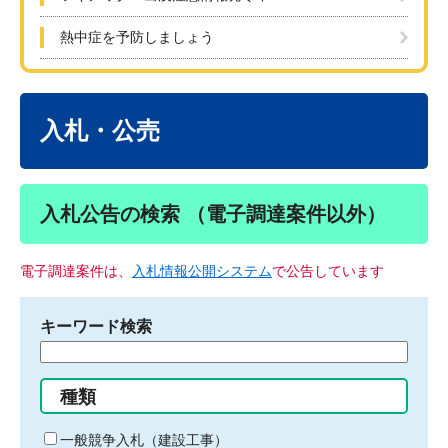
熱中症を予防しましょう
本
文
入札・公売
入札公告の検索 （電子調達案件以外）
電子調達案件は、
入札情報公開システム
で公告しています
キーワード検索
検
索
す
種類
る
キ
一般競争入札（建設工事）