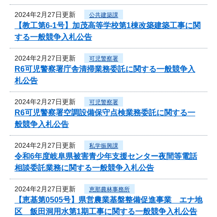
2024年2月27日更新
公共建築課
【教工第6-1号】加茂高等学校第1棟改築建築工事に関
する一般競争入札公告
2024年2月27日更新
可児警察署
R6可児警察署庁舎清掃業務委託に関する一般競争入
札公告
2024年2月27日更新
可児警察署
R6可児警察署空調設備保守点検業務委託に関する一
般競争入札公告
2024年2月27日更新
私学振興課
令和6年度岐阜県被害青少年支援センター夜間等電話
相談委託業務に関する一般競争入札公告
2024年2月27日更新
恵那農林事務所
【恵基第0505号】県営農業基盤整備促進事業 エナ地
区 飯田洞用水第1期工事に関する一般競争入札公告