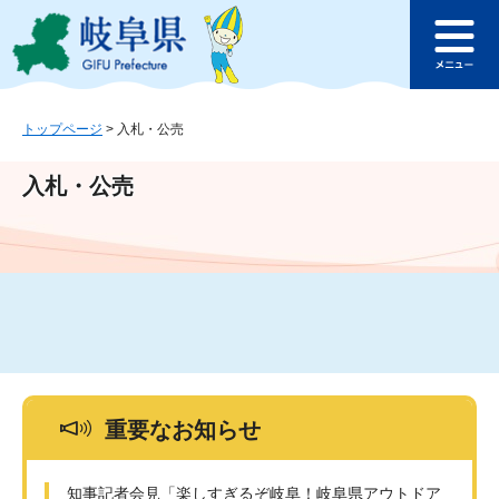
ペ
メ
このページの本文へ
ー
ニ
メ
ジ
ュ
ニ
の
ー
ュ
先
を
ー
頭
飛
トップページ
>
入札・公売
で
ば
す
し
入札・公売
。
て
本
文
へ
重要なお知らせ
知事記者会見「楽しすぎるぞ岐阜！岐阜県アウトドア