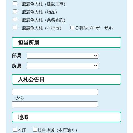
キ
一般競争入札（建設工事）
ー
一般競争入札（物品）
ワ
一般競争入札（業務委託）
ー
ド
一般競争入札（その他）
公募型プロポーザル
を
入
担当所属
力
部局
所属
入札公告日
期
から
間
期
の
間
始
地域
の
ま
終
り
わ
本庁
岐阜地域（本庁除く）