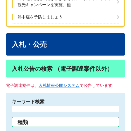
観光キャンペーンを実施」他
熱中症を予防しましょう
本
文
入札・公売
入札公告の検索 （電子調達案件以外）
電子調達案件は、
入札情報公開システム
で公告しています
キーワード検索
検
索
す
種類
る