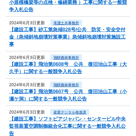
小規模橋梁等の点検・修繕業務 ）工事に関する一般競
争入札公告
2024年6月3日更新
美濃土木事務所
【建設工事】砂工第急傾028号/公共 防災・安全交付
金（急傾斜地崩壊対策事業）急傾斜地崩壊対策施設工
事
2024年6月3日更新
飛騨農林事務所
【建設工事】飛治第0608号 公共 復旧治山工事（大
久手）に関する一般競争入札公告
2024年6月3日更新
飛騨農林事務所
【建設工事】飛治第0607号 公共 復旧治山工事（小
瀬ケ洞）に関する一般競争入札公告
2024年6月3日更新
産業デジタル推進課
【建設工事】ソフトピアジャパン・センタービル中央
監視装置空調制御統合化工事に関する一般競争入札公
告