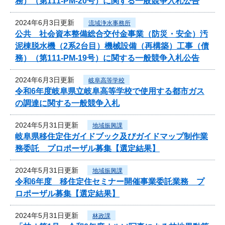
務）（第111-PM-20号）に関する一般競争入札公告
2024年6月3日更新
流域浄水事務所
公共 社会資本整備総合交付金事業（防災・安全）汚
泥棟脱水機（2系2台目）機械設備（再構築）工事（債
務）（第111-PM-19号）に関する一般競争入札公告
2024年6月3日更新
岐阜高等学校
令和6年度岐阜県立岐阜高等学校で使用する都市ガス
の調達に関する一般競争入札
2024年5月31日更新
地域振興課
岐阜県移住定住ガイドブック及びガイドマップ制作業
務委託 プロポーザル募集【選定結果】
2024年5月31日更新
地域振興課
令和6年度 移住定住セミナー開催事業委託業務 プ
ロポーザル募集【選定結果】
2024年5月31日更新
林政課