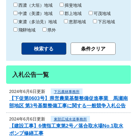
り
西濃（大垣）地域
揖斐地域
中濃（美濃）地域
郡上地域
可茂地域
東濃（多治見）地域
恵那地域
下呂地域
飛騨地域
県外
入札公告一覧
2024年6月6日更新
下呂農林事務所
【下促第0603号】県営農業基盤整備促進事業 馬瀬南
部地区 第3号基盤整備工事に関する一般競争入札公告
2024年6月6日更新
東部広域水道事務所
【建設工事】6債指工東第2号／落合取水場No.1取水
ポンプ修繕工事