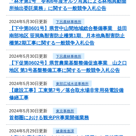
「林オ第1号 令和6年度オルソ写真による林地異動箇
所抽出委託業務」に関する一般競争入札公告
2024年5月30日更新
下呂農林事務所
【下中第0601号】県営中山間地域総合整備事業 益田
南部地区 笹洞鳥獣害防止柵第1期、月本他鳥獣害防止
柵第2期工事に関する一般競争入札公告
2024年5月30日更新
下呂農林事務所
【下促第0602号】県営農業基盤整備促進事業 山之口
地区 第3号基盤整備工事に関する一般競争入札公告
2024年5月30日更新
東部広域水道事務所
【建設工事】工東第7号／落合取水場非常用発電設備
修繕工事
2024年5月30日更新
東京事務所
首都圏における観光PR事業開催業務
2024年5月29日更新
健康推進課