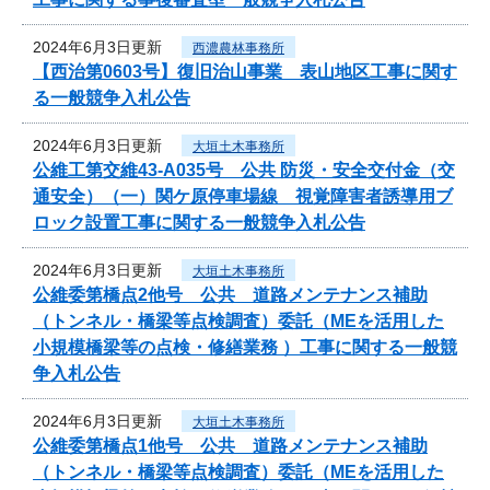
2024年6月3日更新
西濃農林事務所
【西治第0603号】復旧治山事業 表山地区工事に関す
る一般競争入札公告
2024年6月3日更新
大垣土木事務所
公維工第交維43-A035号 公共 防災・安全交付金（交
通安全）（一）関ケ原停車場線 視覚障害者誘導用ブ
ロック設置工事に関する一般競争入札公告
2024年6月3日更新
大垣土木事務所
公維委第橋点2他号 公共 道路メンテナンス補助
（トンネル・橋梁等点検調査）委託（MEを活用した
小規模橋梁等の点検・修繕業務 ）工事に関する一般競
争入札公告
2024年6月3日更新
大垣土木事務所
公維委第橋点1他号 公共 道路メンテナンス補助
（トンネル・橋梁等点検調査）委託（MEを活用した