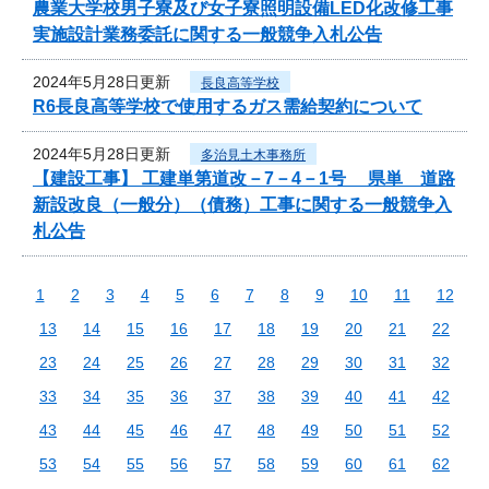
農業大学校男子寮及び女子寮照明設備LED化改修工事
実施設計業務委託に関する一般競争入札公告
2024年5月28日更新
長良高等学校
R6長良高等学校で使用するガス需給契約について
2024年5月28日更新
多治見土木事務所
【建設工事】 工建単第道改－7－4－1号 県単 道路
新設改良（一般分）（債務）工事に関する一般競争入
札公告
1
2
3
4
5
6
7
8
9
10
11
12
13
14
15
16
17
18
19
20
21
22
23
24
25
26
27
28
29
30
31
32
33
34
35
36
37
38
39
40
41
42
43
44
45
46
47
48
49
50
51
52
53
54
55
56
57
58
59
60
61
62