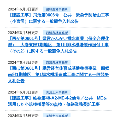
2024年6月3日更新
飛騨農林事務所
【建設工事】飛治第0606号 公共 緊急予防治山工事
（小言司）に関する一般競争入札公告
2024年6月3日更新
西濃農林事務所
【西か第0601号】県営かんがい排水事業（保全合理化
型） 大巻東部1期地区 第1用排水機場製作据付工事
（その2）に関する一般競争入札公告
2024年6月3日更新
西濃農林事務所
【西ほ第0601号】県営経営体育成基盤整備事業 四郷
南部1期地区 第1揚水機場造成工事に関する一般競争
入札公告
2024年6月3日更新
美濃土木事務所
【建設工事】維委第48-A2-ME-4-2他号／公共 MEを
活用した小規模橋梁等の点検・修繕業務委託工事
2024年6月3日更新
美濃土木事務所