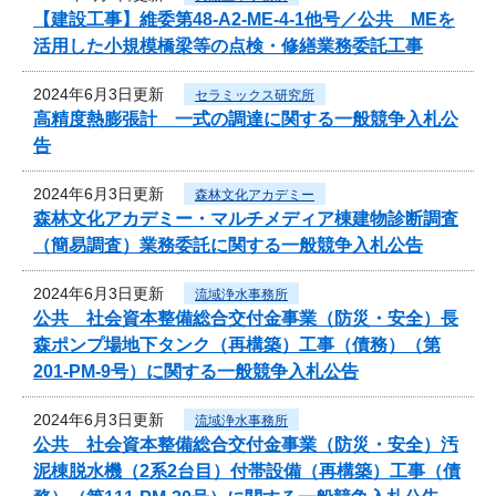
【建設工事】維委第48-A2-ME-4-1他号／公共 MEを
活用した小規模橋梁等の点検・修繕業務委託工事
2024年6月3日更新
セラミックス研究所
高精度熱膨張計 一式の調達に関する一般競争入札公
告
2024年6月3日更新
森林文化アカデミー
森林文化アカデミー・マルチメディア棟建物診断調査
（簡易調査）業務委託に関する一般競争入札公告
2024年6月3日更新
流域浄水事務所
公共 社会資本整備総合交付金事業（防災・安全）長
森ポンプ場地下タンク（再構築）工事（債務）（第
201-PM-9号）に関する一般競争入札公告
2024年6月3日更新
流域浄水事務所
公共 社会資本整備総合交付金事業（防災・安全）汚
泥棟脱水機（2系2台目）付帯設備（再構築）工事（債