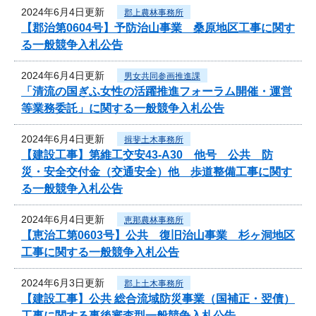
2024年6月4日更新
郡上農林事務所
【郡治第0604号】予防治山事業 桑原地区工事に関す
る一般競争入札公告
2024年6月4日更新
男女共同参画推進課
「清流の国ぎふ女性の活躍推進フォーラム開催・運営
等業務委託」に関する一般競争入札公告
2024年6月4日更新
揖斐土木事務所
【建設工事】第維工交安43-A30 他号 公共 防
災・安全交付金（交通安全）他 歩道整備工事に関す
る一般競争入札公告
2024年6月4日更新
恵那農林事務所
【恵治工第0603号】公共 復旧治山事業 杉ヶ洞地区
工事に関する一般競争入札公告
2024年6月3日更新
郡上土木事務所
【建設工事】公共 総合流域防災事業（国補正・翌債）
工事に関する事後審査型一般競争入札公告