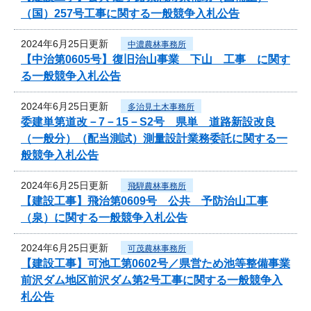
（国）257号工事に関する一般競争入札公告
2024年6月25日更新
中濃農林事務所
【中治第0605号】復旧治山事業 下山 工事 に関す
る一般競争入札公告
2024年6月25日更新
多治見土木事務所
委建単第道改－7－15－S2号 県単 道路新設改良
（一般分）（配当測試）測量設計業務委託に関する一
般競争入札公告
2024年6月25日更新
飛騨農林事務所
【建設工事】飛治第0609号 公共 予防治山工事
（泉）に関する一般競争入札公告
2024年6月25日更新
可茂農林事務所
【建設工事】可池工第0602号／県営ため池等整備事業
前沢ダム地区前沢ダム第2号工事に関する一般競争入
札公告