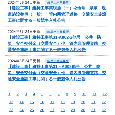
2024年6月24日更新
岐阜土木事務所
【建設工事】維持工事第現施（一）-2他号 県単 現
道施設整備（一般） 管内県管理道路 交通安全施設
工事に関する一般競争入札公告
2024年6月24日更新
岐阜土木事務所
【建設工事】維持工事第31-A002-2他号 公共 防
災・安全交付金（交通安全）他 管内県管理道路 交
通安全施設工事に関する一般競争入札公告
2024年6月24日更新
岐阜土木事務所
【建設工事】維持工事第31－A002他号 公共 防
災・安全交付金（交通安全）他 管内県管理道路 交
通安全施設工事に関する一般競争入札公告
1
2
3
4
5
6
7
8
9
10
11
12
13
14
15
16
17
18
19
20
21
22
23
24
25
26
27
28
29
30
31
32