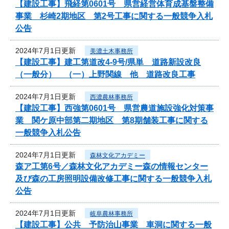
【建設工事】飛経第0601号 県営経営体育成基盤整備
事業 杉崎2期地区 第2号工事に関する一般競争入札
公告
2024年7月1日更新
美濃土木事務所
【建設工事】建工第道改4-9号/県単 道路新設改良
（一般分） （一）上野関線 他 道路改良工事
2024年7月1日更新
西濃農林事務所
【建設工事】西強第0601号 県営農道施設強化対策事
業 関ケ原中部第二期地区 第8期舗装工事に関する
一般競争入札公告
2024年7月1日更新
森林文化アカデミー
森ア工第6号／森林文化アカデミー森の情報センター
及び森の工房照明設備改修工事に関する一般競争入札
公告
2024年7月1日更新
岐阜農林事務所
【建設工事】公共 予防治山事業 車洞に関する一般