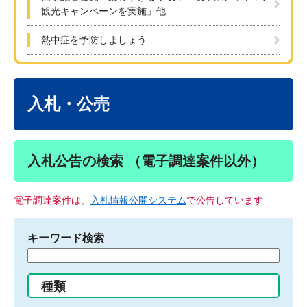
観光キャンペーンを実施」他
熱中症を予防しましょう
本
文
入札・公売
入札公告の検索 （電子調達案件以外）
電子調達案件は、
入札情報公開システム
で公告しています
キーワード検索
検
索
す
種類
る