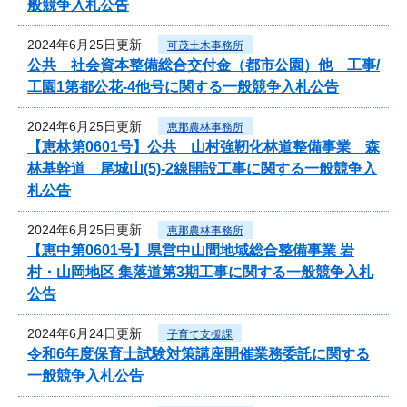
般競争入札公告
2024年6月25日更新
可茂土木事務所
公共 社会資本整備総合交付金（都市公園）他 工事/
工園1第都公花-4他号に関する一般競争入札公告
2024年6月25日更新
恵那農林事務所
【恵林第0601号】公共 山村強靭化林道整備事業 森
林基幹道 尾城山(5)-2線開設工事に関する一般競争入
札公告
2024年6月25日更新
恵那農林事務所
【恵中第0601号】県営中山間地域総合整備事業 岩
村・山岡地区 集落道第3期工事に関する一般競争入札
公告
2024年6月24日更新
子育て支援課
令和6年度保育士試験対策講座開催業務委託に関する
一般競争入札公告