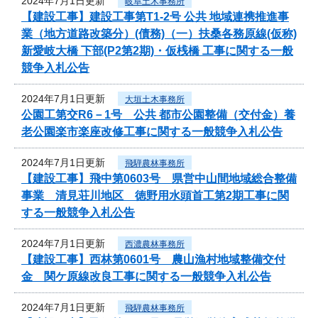
2024年7月1日更新
岐阜土木事務所
【建設工事】建設工事第T1-2号 公共 地域連携推進事
業（地方道路改築分）(債務)（一）扶桑各務原線(仮称)
新愛岐大橋 下部(P2第2期)・仮桟橋 工事に関する一般
競争入札公告
2024年7月1日更新
大垣土木事務所
公園工第交R6－1号 公共 都市公園整備（交付金）養
老公園楽市楽座改修工事に関する一般競争入札公告
2024年7月1日更新
飛騨農林事務所
【建設工事】飛中第0603号 県営中山間地域総合整備
事業 清見荘川地区 徳野用水頭首工第2期工事に関
する一般競争入札公告
2024年7月1日更新
西濃農林事務所
【建設工事】西林第0601号 農山漁村地域整備交付
金 関ケ原線改良工事に関する一般競争入札公告
2024年7月1日更新
飛騨農林事務所