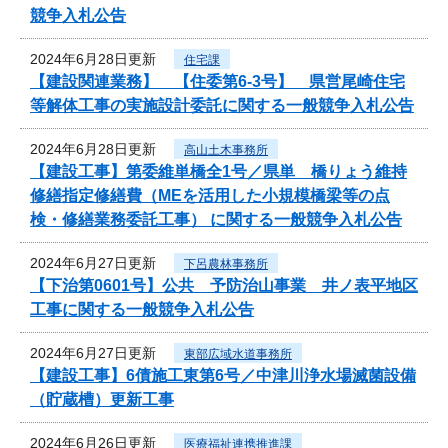
競争入札公告
2024年6月28日更新
住宅課
【建設関連業務】 【住委第6-3号】 県営尾崎住宅
等解体工事の実施設計委託に関する一般競争入札公告
2024年6月28日更新
高山土木事務所
【建設工事】第委維単橋全1号／県単 橋りょう維持
修繕指定修繕費（MEを活用した小規模橋梁等の点
検・修繕業務委託工事） に関する一般競争入札公告
2024年6月27日更新
下呂農林事務所
【下治第0601号】公共 予防治山事業 井ノ表平地区
工事に関する一般競争入札公告
2024年6月27日更新
東部広域水道事務所
【建設工事】6債施工東第6号／中津川浄水場滅菌設備
（貯蔵槽）更新工事
2024年6月26日更新
医療福祉連携推進課