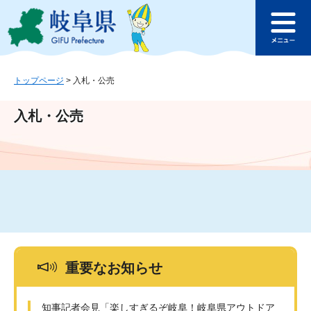
ペ
メ
このページの本文へ
ー
ニ
メ
ジ
ュ
ニ
の
ー
ュ
先
を
ー
頭
飛
トップページ
>
入札・公売
で
ば
す
し
入札・公売
。
て
本
文
へ
重要なお知らせ
知事記者会見「楽しすぎるぞ岐阜！岐阜県アウトドア