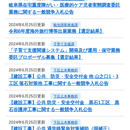
岐阜県在宅重度障がい・医療的ケア児者実態調査委託
業務に関する一般競争入札公告
2024年6月25日更新
観光誘客推進課
令和6年度海外旅行博等出展業務【選定結果】
2024年6月25日更新
子育て支援課
「子育て支援関連システム」開発及び運用・保守業務
委託プロポーザル募集【選定結果】
2024年6月25日更新
下呂土木事務所
【建設工事】公共 防災・安全交付金 他 山之口1・3
工区 落石対策他 工事に関する一般競争入札公告
2024年6月25日更新
下呂土木事務所
【建設工事】公共 防災・安全交付金 黒石1工区 黒
石谷護岸工事に関する一般競争入札公告
2024年6月25日更新
下呂土木事務所
【建設工事】公共 通学路緊急対策補助（国補正）