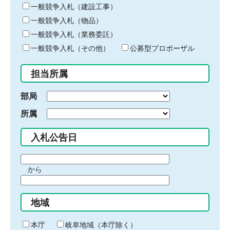
キ
一般競争入札（建設工事）
ー
一般競争入札（物品）
ワ
一般競争入札（業務委託）
ー
ド
一般競争入札（その他）
公募型プロポーザル
を
入
担当所属
力
部局
所属
入札公告日
期
から
間
期
の
間
始
地域
の
ま
終
り
わ
本庁
岐阜地域（本庁除く）